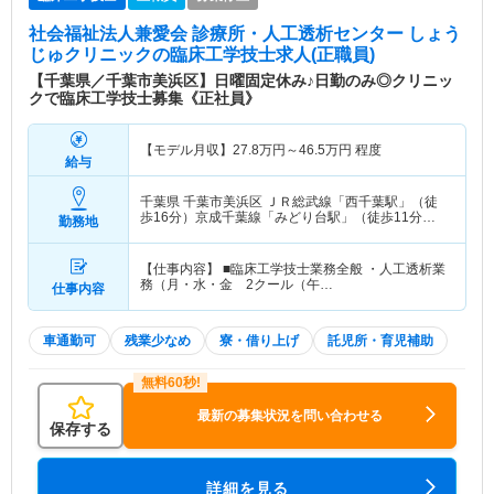
社会福祉法人兼愛会 診療所・人工透析センター しょう
じゅクリニック
の臨床工学技士求人(正職員)
【千葉県／千葉市美浜区】日曜固定休み♪日勤のみ◎クリニッ
クで臨床工学技士募集《正社員》
【モデル月収】
27.8
万円～
46.5
万円
程度
給与
千葉県 千葉市美浜区
ＪＲ総武線「西千葉駅」（徒
歩16分）京成千葉線「みどり台駅」（徒歩11分）
勤務地
他
【仕事内容】 ■臨床工学技士業務全般 ・人工透析業
務（月・水・金 2クール（午…
仕事内容
車通勤可
残業少なめ
寮・借り上げ
託児所・育児補助
最新の募集状況を問い合わせる
保存する
詳細を見る