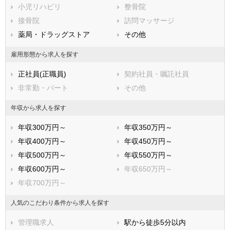
鳥取県
小児リハビリ
島根県
整骨院
岡山県
広島県
接骨院
山口県
訪問マッサージ
徳島県
香川県
薬局・ドラッグストア
愛媛県
その他
高知県
福岡県
佐賀県
長崎県
雇用形態から求人を探す
熊本県
大分県
宮崎県
正社員(正職員)
契約社員・嘱託社員
鹿児島県
沖縄県
非常勤・パート
その他
年収から求人を探す
年収300万円～
年収350万円～
年収400万円～
年収450万円～
年収500万円～
年収550万円～
年収600万円～
年収650万円～
年収700万円～
人気のこだわり条件から求人を探す
管理職求人
駅から徒歩5分以内