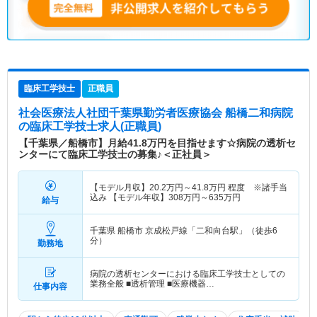
臨床工学技士
正職員
社会医療法人社団千葉県勤労者医療協会 船橋二和病院
の臨床工学技士求人(正職員)
【千葉県／船橋市】月給41.8万円を目指せます☆病院の透析セ
ンターにて臨床工学技士の募集♪＜正社員＞
【モデル月収】
20.2
万円～
41.8
万円
程度 ※諸手当
込み 【モデル年収】
308
万円～
635
万円
給与
千葉県 船橋市
京成松戸線「二和向台駅」（徒歩6
分）
勤務地
病院の透析センターにおける臨床工学技士としての
業務全般 ■透析管理 ■医療機器…
仕事内容