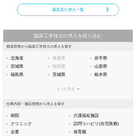
最近見た求人一覧
臨床工学技士の求人を絞り込む
都道府県から臨床工学技士の求人を探す
北海道
青森県
岩手県
宮城県
秋田県
山形県
福島県
茨城県
栃木県
群馬県
埼玉県
千葉県
もっと見る
東京都
神奈川県
新潟県
山梨県
長野県
富山県
仕事内容・施設形態から求人を探す
石川県
福井県
岐阜県
静岡県
病院
愛知県
介護福祉施設
三重県
滋賀県
クリニック
京都府
訪問リハビリ(在宅医療)
大阪府
兵庫県
企業
奈良県
保育園
和歌山県