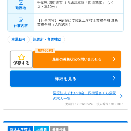
千葉県 四街道市
ＪＲ総武本線「四街道駅」（バ
ス・車10分）
勤務地
【仕事内容】 ■病院にて臨床工学技士業務全般 透析
業務全般（入院透析）
仕事内容
車通勤可
託児所・育児補助
最新の募集状況を問い合わせる
保存する
詳細を見る
医療法人それいゆ会 四街道さくら病院
の求人一覧
更新日：2026/06/24 求人番号：9121896
臨床工学技士
正職員
募集停止