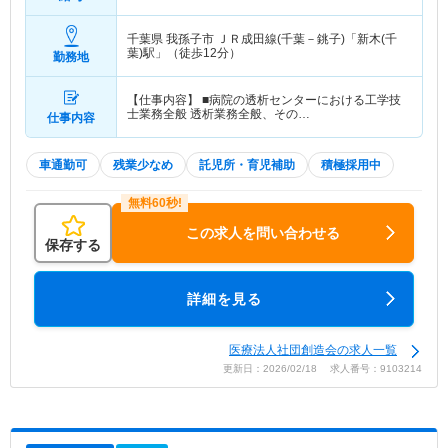
千葉県 我孫子市
ＪＲ成田線(千葉－銚子)「新木(千
葉)駅」（徒歩12分）
勤務地
【仕事内容】 ■病院の透析センターにおける工学技
士業務全般 透析業務全般、その…
仕事内容
車通勤可
残業少なめ
託児所・育児補助
積極採用中
この求人を問い合わせる
保存する
詳細を見る
医療法人社団創造会の求人一覧
更新日：2026/02/18 求人番号：9103214