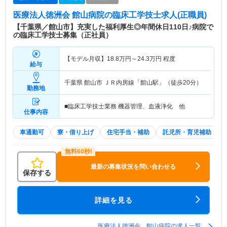
医療法人徳洲会 館山病院
の臨床工学技士求人(正職員)
【千葉県／館山市】充実した福利厚生◎年間休日110日♪病院で
の臨床工学技士募集（正社員）
【モデル月収】
18.8
万円～
24.3
万円
程度
給与
千葉県 館山市
ＪＲ内房線「館山駅」（徒歩20分）
勤務地
■臨床工学技士業務 機器管理、血液浄化 他
仕事内容
車通勤可
寮・借り上げ
住宅手当・補助
託児所・育児補助
最新の募集状況を問い合わせる
保存する
詳細を見る
医療法人徳洲会 館山病院の求人一覧