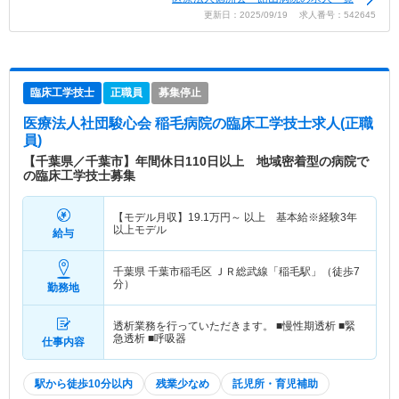
更新日：2025/09/19 求人番号：542645
臨床工学技士
正職員
募集停止
医療法人社団駿心会 稲毛病院
の臨床工学技士求人(正職
員)
【千葉県／千葉市】年間休日110日以上 地域密着型の病院で
の臨床工学技士募集
【モデル月収】
19.1
万円～
以上 基本給※経験3年
以上モデル
給与
千葉県 千葉市稲毛区
ＪＲ総武線「稲毛駅」（徒歩7
分）
勤務地
透析業務を行っていただきます。 ■慢性期透析 ■緊
急透析 ■呼吸器
仕事内容
駅から徒歩10分以内
残業少なめ
託児所・育児補助