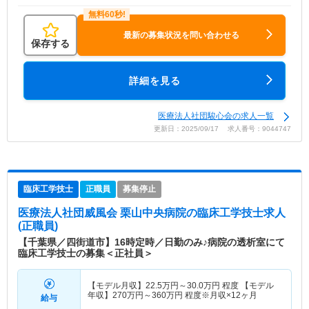
最新の募集状況を問い合わせる
保存する
詳細を見る
医療法人社団駿心会の求人一覧
更新日：2025/09/17 求人番号：9044747
臨床工学技士
正職員
募集停止
医療法人社団威風会 栗山中央病院
の臨床工学技士求人
(正職員)
【千葉県／四街道市】16時定時／日勤のみ♪病院の透析室にて
臨床工学技士の募集＜正社員＞
【モデル月収】
22.5
万円～
30.0
万円
程度 【モデル
年収】
270
万円～
360
万円
程度※月収×12ヶ月
給与