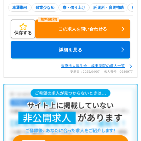
車通勤可
残業少なめ
寮・借り上げ
託児所・育児補助
積極
この求人を問い合わせる
保存する
詳細を見る
医療法人鳳生会 成田病院の求人一覧
更新日：2025/04/07 求人番号：9686977