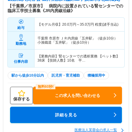
【千葉県／市原市】 病院内に設置されている腎センターでの
臨床工学技士募集《JR内房線沿線》
【モデル月収】
20.0
万円～
35.0
万円
程度(諸手当込)
給与
千葉県 市原市
ＪＲ内房線「五井駅」（徒歩10分）
小湊鐵道「五井駅」（徒歩10分）
勤務地
【業務内容】腎センターでの透析業務 【ベット数】
38床 【技師人数】10名 平…
仕事内容
駅から徒歩10分以内
託児所・育児補助
積極採用中
この求人を問い合わせる
保存する
詳細を見る
医療法人芙蓉会の求人一覧