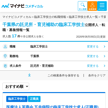
マイナビコメディカル
臨床工学技士の転職情報
臨床工学技士求人一覧
千葉
千葉県の託児所・育児補助の臨床工学技士
公開求人・転
職・募集情報一覧
17
求人数
件
※非公開求人を除く
2026年08月09日(日)更新
職種
臨床工学技士
変更する
勤務地
千葉県
変更する
求人条件
託児所・育児補助
変更する
この検索条件を保存する
条件をクリア
臨床工学技士
正職員
医療法人芙蓉会 五井病院
の臨床工学技士求人(正職員)