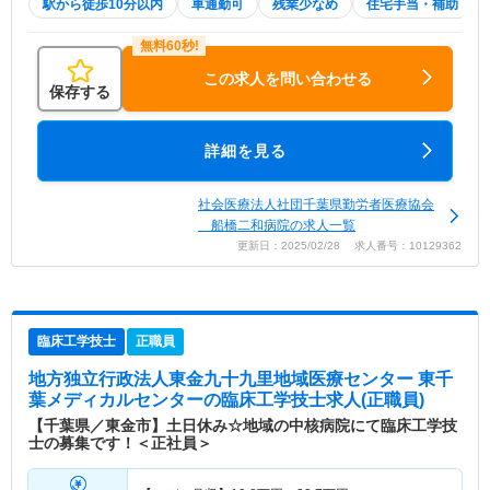
駅から徒歩10分以内
車通勤可
残業少なめ
住宅手当・補助
この求人を問い合わせる
保存する
詳細を見る
社会医療法人社団千葉県勤労者医療協会
船橋二和病院の求人一覧
更新日：2025/02/28 求人番号：10129362
臨床工学技士
正職員
地方独立行政法人東金九十九里地域医療センター 東千
葉メディカルセンター
の臨床工学技士求人(正職員)
【千葉県／東金市】土日休み☆地域の中核病院にて臨床工学技
士の募集です！＜正社員＞