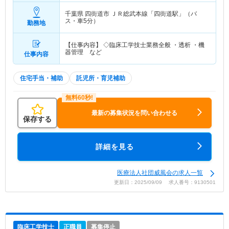
千葉県 四街道市
ＪＲ総武本線「四街道駅」（バ
ス・車5分）
勤務地
【仕事内容】 ◇臨床工学技士業務全般 ・透析 ・機
器管理 など
仕事内容
住宅手当・補助
託児所・育児補助
最新の募集状況を問い合わせる
保存する
詳細を見る
医療法人社団威風会の求人一覧
更新日：2025/09/09 求人番号：9130501
臨床工学技士
正職員
募集停止