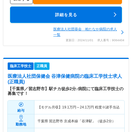
詳細を見る
医療法人社団葵会 柏たなか病院の求人
一覧
更新日：2024/11/01 求人番号：9064404
臨床工学技士
正職員
医療法人社団保健会 谷津保健病院
の臨床工学技士求人
(正職員)
【千葉県／習志野市】駅チカ徒歩2分♪病院にて臨床工学技士の
募集です！
【モデル月収】
19.1
万円～
24.1
万円
程度※諸手当込
給与
千葉県 習志野市
京成本線「谷津駅」（徒歩2分）
勤務地