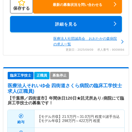
最新の募集状況を問い合わせる
保存する
詳細を見る
医療法人社団誠高会 おおたかの森病院
の求人一覧
更新日：2025/09/09 求人番号：9009694
臨床工学技士
正職員
募集停止
医療法人それいゆ会 四街道さくら病院
の臨床工学技士
求人(正職員)
【千葉県／四街道市】年間休日120日★託児所あり♪病院にて臨
床工学技士の募集です！
【モデル月収】
21.5
万円～
31.0
万円
程度※諸手当込
【モデル年収】
298
万円～
422
万円
程度
給与