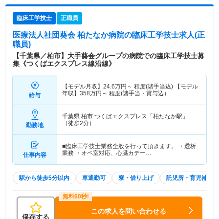
臨床工学技士
正職員
医療法人社団葵会 柏たなか病院
の臨床工学技士求人(正
職員)
【千葉県／柏市】大手葵会グループの病院での臨床工学技士募
集《つくばエクスプレス線沿線》
【モデル月収】
24.6
万円～
程度(諸手当込) 【モデル
年収】
358
万円～
程度(諸手当・賞与込）
給与
千葉県 柏市
つくばエクスプレス「柏たなか駅」
（徒歩2分）
勤務地
■臨床工学技士業務全般を行って頂きます。 ・透析
業務 ・オペ室対応、心臓カテー…
仕事内容
駅から徒歩5分以内
車通勤可
寮・借り上げ
託児所・育児補助
この求人を問い合わせる
保存する