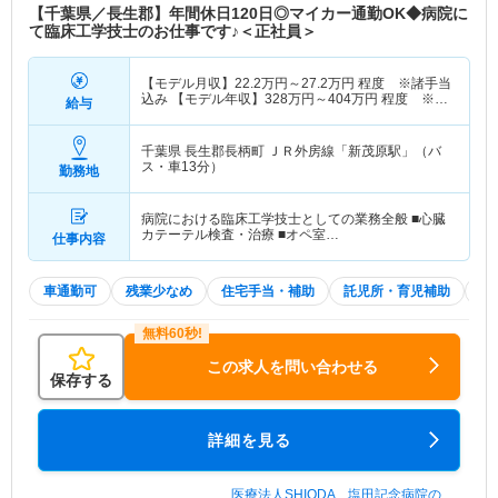
【千葉県／長生郡】年間休日120日◎マイカー通勤OK◆病院に
て臨床工学技士のお仕事です♪＜正社員＞
【モデル月収】
22.2
万円～
27.2
万円
程度 ※諸手当
込み 【モデル年収】
328
万円～
404
万円
程度 ※想
給与
定年収
千葉県 長生郡長柄町
ＪＲ外房線「新茂原駅」（バ
ス・車13分）
勤務地
病院における臨床工学技士としての業務全般 ■心臓
カテーテル検査・治療 ■オペ室…
仕事内容
車通勤可
残業少なめ
住宅手当・補助
託児所・育児補助
積
この求人を問い合わせる
保存する
詳細を見る
医療法人SHIODA 塩田記念病院の