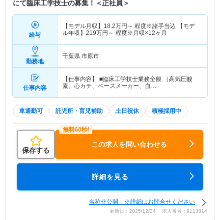
にて臨床工学技士の募集！＜正社員＞
【モデル月収】
18.2
万円～
程度※諸手当込 【モデ
ル年収】
219
万円～
程度※月収×12ヶ月
給与
千葉県 市原市
勤務地
【仕事内容】 ■臨床工学技士業務全般 （高気圧酸
素、心カテ、ペースメーカー、血…
仕事内容
車通勤可
託児所・育児補助
土日祝休
積極採用中
この求人を問い合わせる
保存する
詳細を見る
名称非公開 ※詳細はお問合せください
更新日：2025/12/24 求人番号：9113814