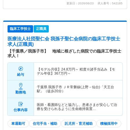
更新日：2026/06/23 求人番号：542185
臨床工学技士
正職員
医療法人社団聖仁会 我孫子聖仁会病院
の臨床工学技士
求人(正職員)
【千葉県／我孫子市】 地域に根ざした病院での臨床工学技士
求人！
【モデル月収】
24.8
万円～
程度※諸手当込み 【モ
デル年収】
367
万円～
給与
千葉県 我孫子市
ＪＲ常磐線(上野－仙台)「天王台
駅」（徒歩20分）
勤務地
医師・看護師などと協力し、患者さまが安心して治
療を受けられるように生命維持装置…
仕事内容
車通勤可
住宅手当・補助
託児所・育児補助
積極採用中