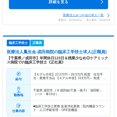
詳細を見る
医療法人みつや会の求人一覧
更新日：2025/09/17 求人番号：9148159
臨床工学技士
正職員
医療法人鳳生会 成田病院
の臨床工学技士求人(正職員)
【千葉県／成田市】年間休日123日＆残業少なめ◎ケアミック
ス病院での臨床工学技士《正社員》
【モデル月収】
22.0
万円～
28.0
万円
程度 住宅手
当・業務手当込 【モデル年収】
319
万円～
程度 月
給与
収×12ヶ月＋賞与2.75ヶ月想定
千葉県 成田市
ＪＲ成田線(千葉－銚子)「成田駅」
（バス・車10分）
勤務地
■臨床工学技士業務 血液浄化業務・院内機器ラウン
ド・人工呼吸管理・OPE室機器…
仕事内容