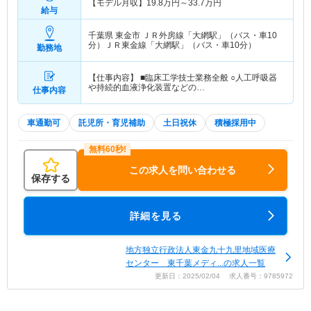
【モデル月収】
19.8
万円～
33.7
万円
給与
千葉県 東金市
ＪＲ外房線「大網駅」（バス・車10
分）ＪＲ東金線「大網駅」（バス・車10分）
勤務地
【仕事内容】 ■臨床工学技士業務全般 ○人工呼吸器
や持続的血液浄化装置などの…
仕事内容
車通勤可
託児所・育児補助
土日祝休
積極採用中
この求人を問い合わせる
保存する
詳細を見る
地方独立行政法人東金九十九里地域医療
センター 東千葉メディ...の求人一覧
更新日：2025/02/04 求人番号：9785972