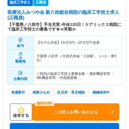
臨床工学技士
正職員
医療法人みつや会 新八街総合病院
の臨床工学技士求人
(正職員)
【千葉県／八街市】手当充実♪年休120日！ケアミックス病院に
て臨床工学技士の募集です★≪常勤≫
【モデル月収】
19.9
万円～
25.4
万円
程度
給与
千葉県 八街市
ＪＲ総武本線「八街駅」（バス・車5
分）
勤務地
◇院内の臨床工学技士業務全般 ・透析機器管理 ・
ME機器管理 ・内視鏡業務 …
仕事内容
車通勤可
残業少なめ
託児所・育児補助
積極採用中
この求人を問い合わせる
保存する