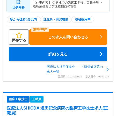
【仕事内容】 ◇病棟での臨床工学技士業務全般 ・
透析業務および医療機器の管理
仕事内容
駅から徒歩5分以内
託児所・育児補助
積極採用中
この求人を問い合わせる
保存する
詳細を見る
医療法人社団保健会 谷津保健病院の
求人一覧
更新日：2024/08/01 求人番号：9763922
臨床工学技士
正職員
医療法人SHIODA 塩田記念病院
の臨床工学技士求人(正
職員)