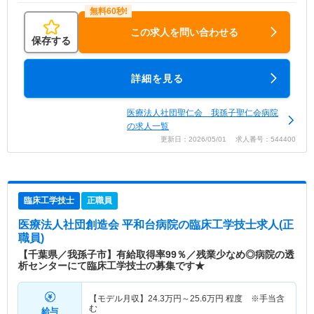
この求人を問い合わせる
保存する
詳細を見る
医療法人社団聖仁会 我孫子聖仁会病院
の求人一覧
更新日：2026/05/01 求人番号：544400
臨床工学技士
正職員
医療法人社団創造会 平和台病院
の臨床工学技士求人(正
職員)
【千葉県／我孫子市】有給取得率99％／残業少なめ◎病院の透
析センターにて臨床工学技士の募集です★
【モデル月収】
24.3
万円～
25.6
万円
程度 ※手当含
む
給与