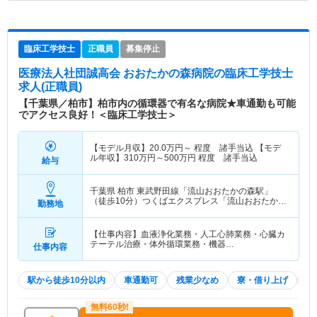
臨床工学技士
正職員
募集停止
医療法人社団誠高会 おおたかの森病院
の臨床工学技士
求人(正職員)
【千葉県／柏市】柏市内の循環器で有名な病院★車通勤も可能
でアクセス良好！＜臨床工学技士＞
【モデル月収】
20.0
万円～
程度 諸手当込 【モデ
ル年収】
310
万円～
500
万円
程度 諸手当込
給与
千葉県 柏市
東武野田線「流山おおたかの森駅」
（徒歩10分）つくばエクスプレス「流山おおたかの
勤務地
森駅」（徒歩10分）
【仕事内容】血液浄化業務・人工心肺業務・心臓カ
テーテル治療・体外循環業務・機器…
仕事内容
駅から徒歩10分以内
車通勤可
残業少なめ
寮・借り上げ
託