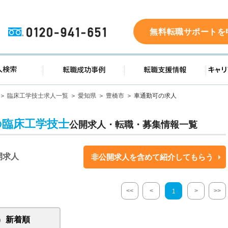
0120-941-651
無料転職サポートを
ド
求人検索
転職成功事例
転職支
臨床工学技士求人一覧
愛知県
豊橋市
車通勤可の求人
の臨床工学技士
公開求人・転職・募集情報一覧
開求人
非公開求人を含めて紹介してもらう
<<
<
>
>>
1
新着順