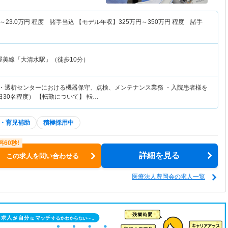
～
23.0
万円
程度 諸手当込 【モデル年収】
325
万円～
350
万円
程度 諸手
渥美線「大清水駅」（徒歩10分）
 ・透析センターにおける機器保守、点検、メンテナンス業務 ・入院患者様を
30名程度） 【転勤について】 転…
・育児補助
積極採用中
詳細を見る
この求人を問い合わせる
医療法人豊岡会の求人一覧