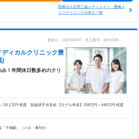
医療法人社団三遠メディメイツ 豊橋メ
イツクリニックの求人一覧
更新日：2025/04/07 求人番号：9061936
メディカルクリニック豊
)
のみ！年間休日数多めのクリ
～
28.1
万円
程度 別途諸手当支給 【モデル年収】
338
万円～
446
万円
程度
線「下地駅」（バス・車5分）