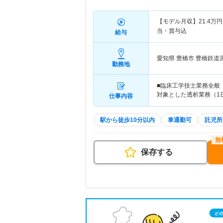
【モデル月収】
21.4
万円
当・賞与込
給与
愛知県 豊橋市
豊橋鉄道
勤務地
■臨床工学技士業務全般
対象とした透析業務（1日
仕事内容
駅から徒歩10分以内
車通勤可
託児所
保存する