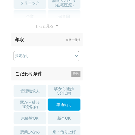
訪問リハビリ
クリニック
（在宅医療）
企業
保育園
もっと見る
小児リハビリ
整骨院
年収
※単一選択
接骨院
訪問マッサージ
薬局・
その他
ドラッグストア
こだわり条件
駅から徒歩
管理職求人
5分以内
駅から徒歩
車通勤可
10分以内
未経験OK
新卒OK
残業少なめ
寮・借り上げ