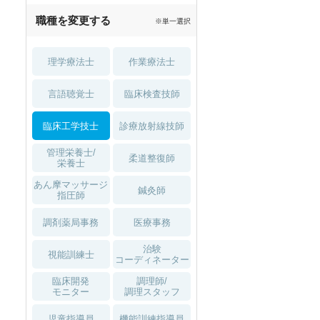
職種を変更する
※単一選択
理学療法士
作業療法士
言語聴覚士
臨床検査技師
臨床工学技士
診療放射線技師
管理栄養士/
柔道整復師
栄養士
あん摩マッサージ
鍼灸師
指圧師
調剤薬局事務
医療事務
治験
視能訓練士
コーディネーター
臨床開発
調理師/
モニター
調理スタッフ
児童指導員
機能訓練指導員