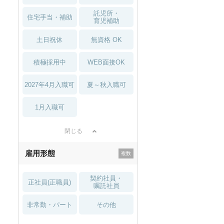
託児所・
住宅手当・補助
育児補助
土日祝休
無資格 OK
積極採用中
WEB面接OK
2027年4月入職可
夏～秋入職可
1月入職可
閉じる
雇用形態
契約社員・
正社員(正職員)
嘱託社員
非常勤・パート
その他