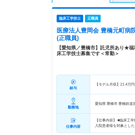
臨床工学技士
正職員
医療法人豊岡会 豊橋元町病
(正職員)
【愛知県／豊橋市】託児所あり★福
床工学技士募集です＜常勤＞
【モデル月収】
21.4
万円
給与
愛知県 豊橋市
豊橋鉄道
勤務地
【仕事内容】 ■臨床工
入院患者様を対象とした
仕事内容