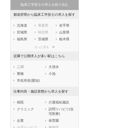
臨床工学技士の求人を絞り込む
都道府県から臨床工学技士の求人を探す
北海道
青森県
岩手県
宮城県
秋田県
山形県
福島県
茨城県
栃木県
群馬県
埼玉県
千葉県
もっと見る
東京都
神奈川県
新潟県
近隣で公開求人が多い駅はこちら
山梨県
長野県
富山県
石川県
福井県
岐阜県
二川
大清水
静岡県
愛知県
三重県
豊橋
小池
滋賀県
京都府
大阪府
市役所前(愛知)
兵庫県
奈良県
和歌山県
仕事内容・施設形態から求人を探す
鳥取県
島根県
岡山県
広島県
山口県
徳島県
病院
介護福祉施設
香川県
愛媛県
高知県
クリニック
訪問リハビリ(在
宅医療)
福岡県
佐賀県
長崎県
企業
保育園
熊本県
大分県
宮崎県
小児リハビリ
整骨院