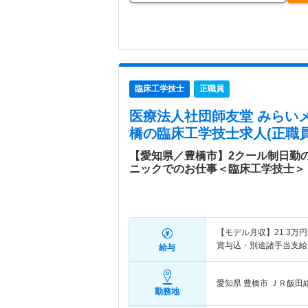
臨床工学技士
正職員
医療法人社団師友堂 みらい
橋
の臨床工学技士求人(正職員
【愛知県／豊橋市】2クール制日勤
ニックでのお仕事＜臨床工学技士＞
【モデル月収】
21.3
万円
賞与込・別途諸手当支給
給与
愛知県 豊橋市
ＪＲ飯田
勤務地