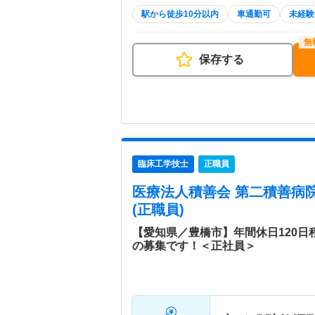
駅から徒歩10分以内
車通勤可
未経験
保存する
臨床工学技士
正職員
医療法人積善会 第二積善病
(正職員)
【愛知県／豊橋市】年間休日120
の募集です！＜正社員＞