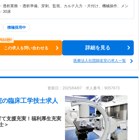
 ・透析業務 ・透析準備、穿刺、監視、カルテ入力 ・片付け、機械操作、メン
：30床
積極採用中
詳細を見る
この求人を問い合わせる
医療法人社団師友堂の求人一覧
更新日：2025/04/07 求人番号：9057673
院
の臨床工学技士求人
育て支援充実！福利厚生充実
士＞