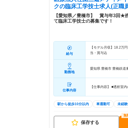
ク
の臨床工学技士求人(正職員
【愛知県／豊橋市】 賞与年3回★
て臨床工学技士の募集です！
【モデル月収】
18.2
万円
当・賞与込
給与
愛知県 豊橋市
豊橋鉄道東
勤務地
【仕事内容】 ■透析室
仕事内容
駅から徒歩10分以内
車通勤可
未経験
保存する