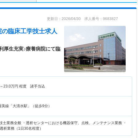
更新日：2026/04/30 求人番号：9683827
院
の臨床工学技士求人
利厚生充実♪療養病院にて臨
～
23.0
万円
程度 諸手当込
渥美線「大清水駅」（徒歩9分）
学技士業務全般 ・透析センターにおける機器保守、点検、メンテナンス業務 ・
透析業務（1日30名程度）