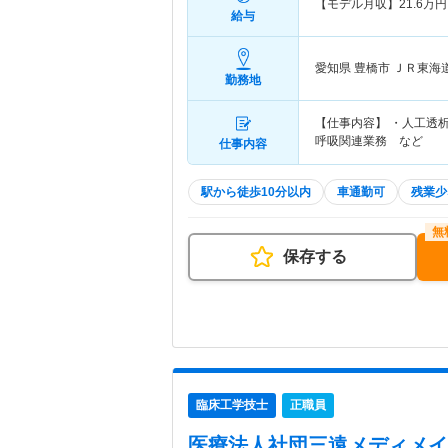
【モデル月収】
21.6
万円
給与
愛知県 豊橋市
ＪＲ東海道
勤務地
【仕事内容】 ・人工透析
呼吸関連業務 など
仕事内容
駅から徒歩10分以内
車通勤可
残業少
保存する
臨床工学技士
正職員
医療法人社団三遠メディメイ