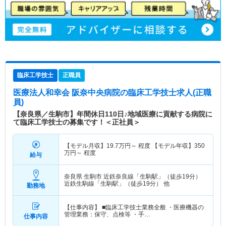
臨床工学技士
正職員
医療法人和幸会 阪奈中央病院
の臨床工学技士求人(正職
員)
【奈良県／生駒市】年間休日110日♪地域医療に貢献する病院に
て臨床工学技士の募集です！＜正社員＞
【モデル月収】
19.7
万円～
程度 【モデル年収】
350
万円～
程度
給与
奈良県 生駒市
近鉄奈良線「生駒駅」（徒歩19分）
近鉄生駒線「生駒駅」（徒歩19分） 他
勤務地
【仕事内容】 ■臨床工学技士業務全般 ・医療機器の
管理業務：保守、点検等 ・手…
仕事内容