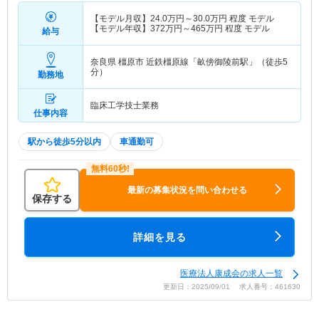
【モデル月収】
24.0
万円～
30.0
万円
程度 モデル
【モデル年収】
372
万円～
465
万円
程度 モデル
給与
奈良県 橿原市
近鉄橿原線「畝傍御陵前駅」（徒歩5
分）
勤務地
臨床工学技士業務
仕事内容
駅から徒歩5分以内
車通勤可
最新の募集状況を問い合わせる
保存する
詳細を見る
医療法人康成会の求人一覧
更新日：2025/09/01 求人番号：461630