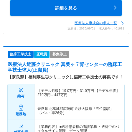
詳細を見る
医療法人康成会の求人一覧
更新日：2025/09/01 求人番号：461631
臨床工学技士
正職員
募集停止
医療法人近藤クリニック 真美ヶ丘腎センター
の臨床工
学技士求人(正職員)
【奈良県】福利厚生◎クリニックに臨床工学技士の募集です！
【モデル月収】
19.0
万円～
31.0
万円
【モデル年収】
279
万円～
447
万円
給与
奈良県 北葛城郡広陵町
近鉄大阪線「五位堂駅」
（バス・車26分）
勤務地
【業務内容】 ■透析患者様の看護業務 ・透析中のバ
イタルサイン管理、データ管理…
仕事内容