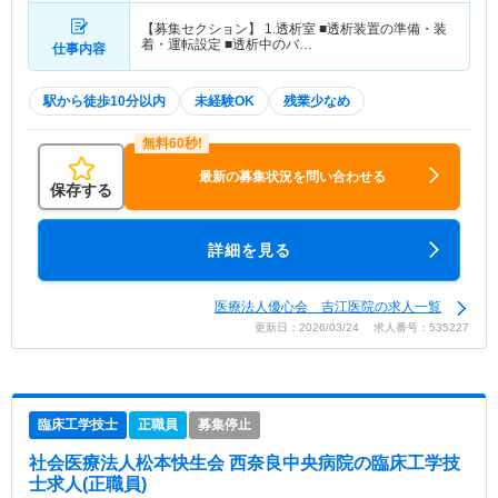
【募集セクション】 1.透析室 ■透析装置の準備・装
着・運転設定 ■透析中のバ…
仕事内容
駅から徒歩10分以内
未経験OK
残業少なめ
最新の募集状況を問い合わせる
保存する
詳細を見る
医療法人優心会 吉江医院の求人一覧
更新日：2026/03/24 求人番号：535227
臨床工学技士
正職員
募集停止
社会医療法人松本快生会 西奈良中央病院
の臨床工学技
士求人(正職員)