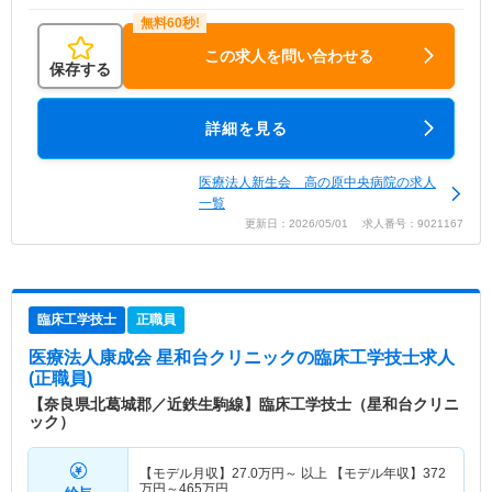
この求人を問い合わせる
保存する
詳細を見る
医療法人新生会 高の原中央病院の求人
一覧
更新日：2026/05/01 求人番号：9021167
臨床工学技士
正職員
医療法人康成会 星和台クリニック
の臨床工学技士求人
(正職員)
【奈良県北葛城郡／近鉄生駒線】臨床工学技士（星和台クリニ
ック）
【モデル月収】
27.0
万円～
以上 【モデル年収】
372
万円～
465
万円