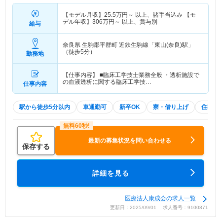
【モデル月収】
25.5
万円～
以上、諸手当込み 【モ
デル年収】
306
万円～
以上、賞与別
給与
奈良県 生駒郡平群町
近鉄生駒線「東山(奈良)駅」
（徒歩5分）
勤務地
【仕事内容】 ■臨床工学技士業務全般 ・透析施設で
の血液透析に関する臨床工学技…
仕事内容
駅から徒歩5分以内
車通勤可
新卒OK
寮・借り上げ
住宅手
最新の募集状況を問い合わせる
保存する
詳細を見る
医療法人康成会の求人一覧
更新日：2025/09/01 求人番号：9100871