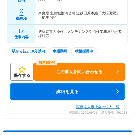
給与
奈良県 北葛城郡河合町
近鉄田原本線「大輪田駅」
（徒歩7分）
勤務地
透析装置の操作、メンテナンスや点検業務及び患者
様対応
仕事内容
駅から徒歩10分以内
車通勤可
積極採用中
この求人を問い合わせる
保存する
詳細を見る
医療法人康成会の求人一覧
更新日：2025/09/01 求人番号：461628