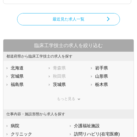
最近見た求人一覧
臨床工学技士の求人を絞り込む
都道府県から臨床工学技士の求人を探す
北海道
青森県
岩手県
宮城県
秋田県
山形県
福島県
茨城県
栃木県
群馬県
埼玉県
千葉県
もっと見る
東京都
神奈川県
新潟県
山梨県
長野県
富山県
仕事内容・施設形態から求人を探す
石川県
福井県
岐阜県
静岡県
病院
愛知県
介護福祉施設
三重県
滋賀県
クリニック
京都府
訪問リハビリ(在宅医療)
大阪府