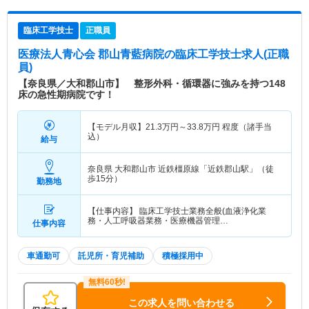
臨床工学技士
正職員
医療法人青心会 郡山青藍病院
の臨床工学技士求人(正職
員)
【奈良県／大和郡山市】 整形外科・循環器に強みを持つ148
床の急性期病院です！
【モデル月収】
21.3
万円～
33.8
万円
程度（諸手当
込）
給与
奈良県 大和郡山市
近鉄橿原線「近鉄郡山駅」（徒
歩15分）
勤務地
【仕事内容】 臨床工学技士業務全般(血液浄化業
務・人工呼吸器業務・医療機器管理…
仕事内容
車通勤可
託児所・育児補助
積極採用中
この求人を問い合わせる