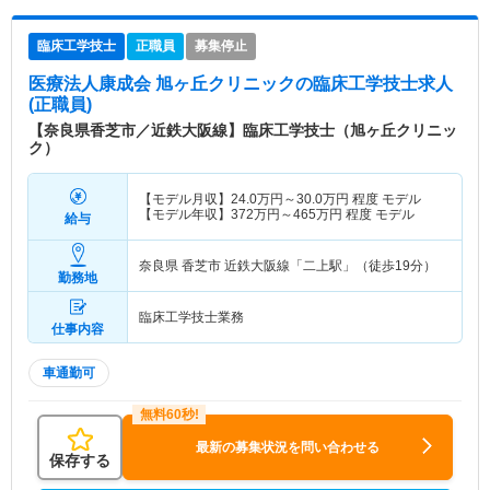
臨床工学技士
正職員
募集停止
医療法人康成会 旭ヶ丘クリニック
の臨床工学技士求人
(正職員)
【奈良県香芝市／近鉄大阪線】臨床工学技士（旭ヶ丘クリニッ
ク）
【モデル月収】
24.0
万円～
30.0
万円
程度 モデル
【モデル年収】
372
万円～
465
万円
程度 モデル
給与
奈良県 香芝市
近鉄大阪線「二上駅」（徒歩19分）
勤務地
臨床工学技士業務
仕事内容
車通勤可
最新の募集状況を問い合わせる
保存する