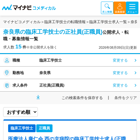
マイナビコメディカル
臨床工学技士の転職情報
臨床工学技士求人一覧
奈良
奈良県の臨床工学技士の正社員(正職員)
公開求人・転
職・募集情報一覧
15
求人数
件
※非公開求人を除く
2026年08月09日(日)更新
職種
臨床工学技士
変更する
勤務地
奈良県
変更する
求人条件
正社員(正職員)
変更する
この検索条件を保存する
条件をクリア
臨床工学技士
正職員
医療法人康仁会 西の京病院
の臨床工学技士求人(正職