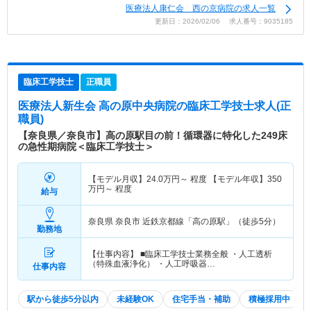
医療法人康仁会 西の京病院の求人一覧
更新日：2026/02/06 求人番号：9035185
臨床工学技士
正職員
医療法人新生会 高の原中央病院
の臨床工学技士求人(正
職員)
【奈良県／奈良市】高の原駅目の前！循環器に特化した249床
の急性期病院＜臨床工学技士＞
【モデル月収】
24.0
万円～
程度 【モデル年収】
350
万円～
程度
給与
奈良県 奈良市
近鉄京都線「高の原駅」（徒歩5分）
勤務地
【仕事内容】 ■臨床工学技士業務全般 ・人工透析
（特殊血液浄化） ・人工呼吸器…
仕事内容
駅から徒歩5分以内
未経験OK
住宅手当・補助
積極採用中