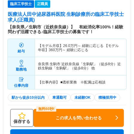
臨床工学技士
正職員
医療法人田中泌尿器科医院 生駒診療所
の臨床工学技士
求人(正職員)
【奈良県／生駒市（近鉄奈良線）】 有給消化率100%！経験
問わず活躍できる♪臨床工学技士の募集です！
【モデル月収】
26.0
万円～
経験に応じる 【モデル
年収】
360
万円～
経験に応じる
給与
奈良県 生駒市
近鉄奈良線「生駒駅」（徒歩8分）近
鉄生駒線「生駒駅」（徒歩8分） 他
勤務地
【仕事内容】 ■透析業務 ※配属は応相談
仕事内容
駅から徒歩10分以内
車通勤可
未経験OK
積極採用中
この求人を問い合わせる
保存する