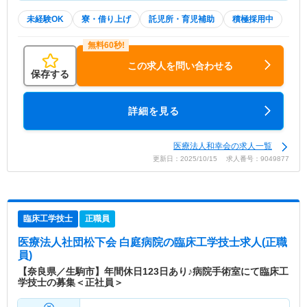
未経験OK
寮・借り上げ
託児所・育児補助
積極採用中
この求人を問い合わせる
保存する
詳細を見る
医療法人和幸会の求人一覧
更新日：2025/10/15 求人番号：9049877
臨床工学技士
正職員
医療法人社団松下会 白庭病院
の臨床工学技士求人(正職
員)
【奈良県／生駒市】年間休日123日あり♪病院手術室にて臨床工
学技士の募集＜正社員＞