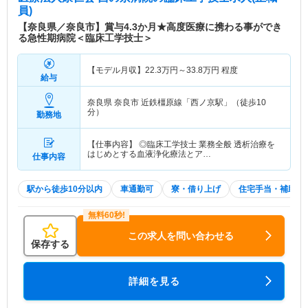
員)
【奈良県／奈良市】賞与4.3か月★高度医療に携わる事ができ
る急性期病院＜臨床工学技士＞
【モデル月収】
22.3
万円～
33.8
万円
程度
給与
奈良県 奈良市
近鉄橿原線「西ノ京駅」（徒歩10
分）
勤務地
【仕事内容】 ◎臨床工学技士 業務全般 透析治療を
はじめとする血液浄化療法とア…
仕事内容
駅から徒歩10分以内
車通勤可
寮・借り上げ
住宅手当・補助
この求人を問い合わせる
保存する
詳細を見る