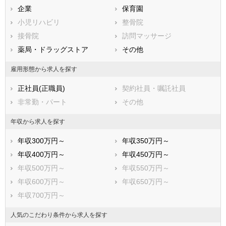
兵庫県
企業
奈良県
保育園
和歌山県
鳥取県
小児リハビリ
島根県
整骨院
岡山県
広島県
接骨院
山口県
訪問マッサージ
徳島県
香川県
薬局・ドラッグストア
愛媛県
その他
高知県
福岡県
佐賀県
長崎県
雇用形態から求人を探す
熊本県
大分県
宮崎県
正社員(正職員)
契約社員・嘱託社員
鹿児島県
沖縄県
非常勤・パート
その他
年収から求人を探す
年収300万円～
年収350万円～
年収400万円～
年収450万円～
年収500万円～
年収550万円～
年収600万円～
年収650万円～
年収700万円～
人気のこだわり条件から求人を探す