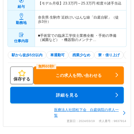
【モデル月収】
23.3
万円～
25.3
万円
程度※諸手当込
給与
奈良県 生駒市
近鉄けいはんな線「白庭台駅」（徒
歩3分）
勤務地
■手術室での臨床工学技士業務全般 ・手術の準備
（滅菌など） ・機器類のメンテナ…
仕事内容
駅から徒歩5分以内
車通勤可
残業少なめ
寮・借り上げ
住
この求人を問い合わせる
保存する
詳細を見る
医療法人社団松下会 白庭病院の求人一
覧
更新日：2024/03/19 求人番号：9837914