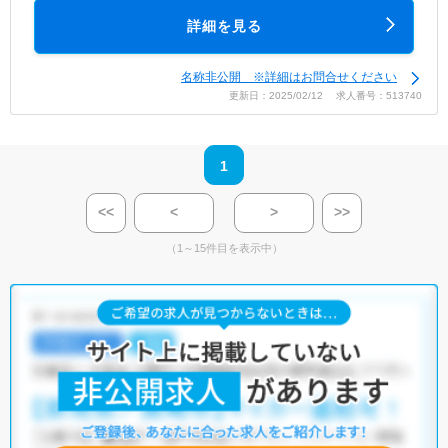
詳細を見る
名称非公開 ※詳細はお問合せください
更新日：2025/02/12 求人番号：513740
1
<<
<
>
>>
（1～15件目を表示中）