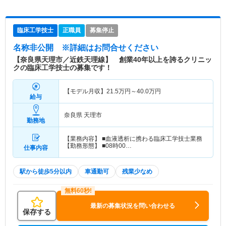
臨床工学技士
正職員
募集停止
名称非公開
※詳細はお問合せください
【奈良県天理市／近鉄天理線】 創業40年以上を誇るクリニッ
クの臨床工学技士の募集です！
【モデル月収】
21.5
万円～
40.0
万円
給与
奈良県 天理市
勤務地
【業務内容】 ■血液透析に携わる臨床工学技士業務
【勤務形態】 ■08時00…
仕事内容
駅から徒歩5分以内
車通勤可
残業少なめ
最新の募集状況を問い合わせる
保存する