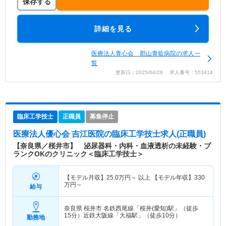
保存する
詳細を見る
医療法人青心会 郡山青藍病院の求人一
覧
更新日：2025/04/28 求人番号：553414
臨床工学技士
正職員
募集停止
医療法人優心会 吉江医院
の臨床工学技士求人(正職員)
【奈良県／桜井市】 泌尿器科・内科・血液透析の未経験・ブ
ランクOKのクリニック＜臨床工学技士＞
【モデル月収】
25.0
万円～
以上 【モデル年収】
330
万円～
給与
奈良県 桜井市
名鉄西尾線「桜井(愛知)駅」（徒歩
15分）近鉄大阪線「大福駅」（徒歩10分）
勤務地