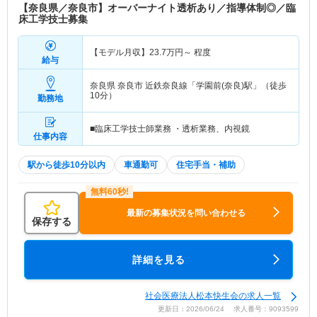
【奈良県／奈良市】オーバーナイト透析あり／指導体制◎／臨
床工学技士募集
【モデル月収】
23.7
万円～
程度
給与
奈良県 奈良市
近鉄奈良線「学園前(奈良)駅」（徒歩
10分）
勤務地
■臨床工学技士師業務 ・透析業務、内視鏡
仕事内容
駅から徒歩10分以内
車通勤可
住宅手当・補助
最新の募集状況を問い合わせる
保存する
詳細を見る
社会医療法人松本快生会の求人一覧
更新日：2026/06/24 求人番号：9093599