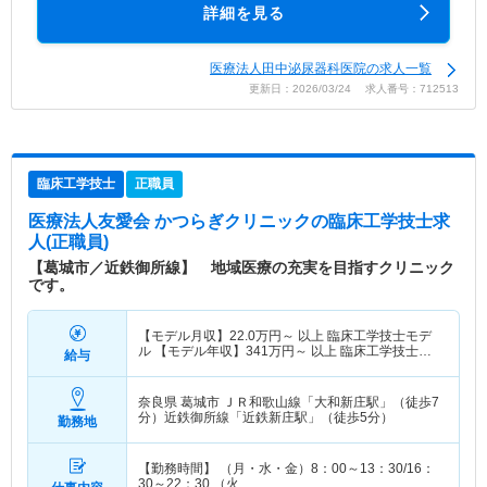
詳細を見る
医療法人田中泌尿器科医院の求人一覧
更新日：2026/03/24 求人番号：712513
臨床工学技士
正職員
医療法人友愛会 かつらぎクリニック
の臨床工学技士求
人(正職員)
【葛城市／近鉄御所線】 地域医療の充実を目指すクリニック
です。
【モデル月収】
22.0
万円～
以上 臨床工学技士モデ
ル 【モデル年収】
341
万円～
以上 臨床工学技士モ
給与
デル
奈良県 葛城市
ＪＲ和歌山線「大和新庄駅」（徒歩7
分）近鉄御所線「近鉄新庄駅」（徒歩5分）
勤務地
【勤務時間】 （月・水・金）8：00～13：30/16：
30～22：30 （火…