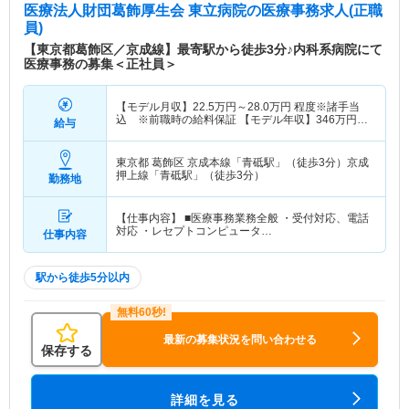
医療法人財団葛飾厚生会 東立病院
の医療事務求人(正職
員)
【東京都葛飾区／京成線】最寄駅から徒歩3分♪内科系病院にて
医療事務の募集＜正社員＞
【モデル月収】
22.5
万円～
28.0
万円
程度※諸手当
込 ※前職時の給料保証 【モデル年収】
346
万円～
給与
431
万円
程度
東京都 葛飾区
京成本線「青砥駅」（徒歩3分）京成
押上線「青砥駅」（徒歩3分）
勤務地
【仕事内容】 ■医療事務業務全般 ・受付対応、電話
対応 ・レセプトコンピュータ…
仕事内容
駅から徒歩5分以内
最新の募集状況を問い合わせる
保存する
詳細を見る