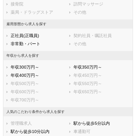
接骨院
訪問マッサージ
青梅市
府中市
薬局・ドラッグストア
その他
昭島市
調布市
町田市
小金井市
雇用形態から求人を探す
小平市
日野市
正社員(正職員)
契約社員・嘱託社員
東村山市
国分寺市
非常勤・パート
その他
国立市
福生市
狛江市
東大和市
年収から求人を探す
清瀬市
東久留米市
年収300万円～
年収350万円～
武蔵村山市
多摩市
年収400万円～
年収450万円～
稲城市
羽村市
年収500万円～
年収550万円～
あきる野市
西東京市
年収600万円～
年収650万円～
西多摩郡瑞穂町
西多摩郡日の出町
年収700万円～
西多摩郡檜原村
西多摩郡奥多摩町
大島町
利島村
人気のこだわり条件から求人を探す
新島村
神津島村
管理職求人
駅から徒歩5分以内
三宅村
御蔵島村
駅から徒歩10分以内
車通勤可