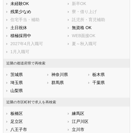
八丈島八丈町
青ヶ島村
未経験OK
新卒OK
小笠原村
残業少なめ
寮・借り上げ
住宅手当・補助
託児所・育児補助
土日祝休
無資格 OK
積極採用中
WEB面接OK
2027年4月入職可
夏～秋入職可
1月入職可
近隣の都道府県で再検索
茨城県
神奈川県
栃木県
埼玉県
群馬県
千葉県
山梨県
近隣の市区町村で求人を再検索
板橋区
練馬区
足立区
江戸川区
八王子市
立川市