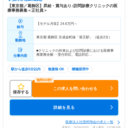
【東京都／葛飾区】昇給・賞与あり♪訪問診療クリニックの医
療事務募集＜正社員＞
【モデル月収】
24.6
万円～
給与
東京都 葛飾区
京成金町線「柴又駅」（徒歩2分）
勤務地
■クリニックの外来および訪問診療における医療事
務業務全般 ・受付対応、電話対応…
仕事内容
駅から徒歩5分以内
無資格 OK
積極採用中
この求人を問い合わせる
保存する
詳細を見る
医療法人社団悠翔会の求人一覧
更新日：2026/03/05 求人番号：10196188