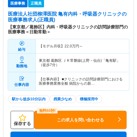
医療事務
正職員
医療法人社団柳澤医院 亀有内科・呼吸器クリニック
の
医療事務求人(正職員)
【東京都／葛飾区】内科・呼吸器クリニックの訪問診療部門の
医療事務＜日勤常勤＞
【モデル月収】
22.0
万円～
給与
東京都 葛飾区
ＪＲ常磐線(上野－仙台)「亀有駅」
（徒歩7分）
勤務地
【仕事内容】 ■クリニックの訪問診療部門における
医療事務業務全般 病院からの新…
仕事内容
駅から徒歩10分以内
残業少なめ
積極採用中
この求人を問い合わせる
保存する