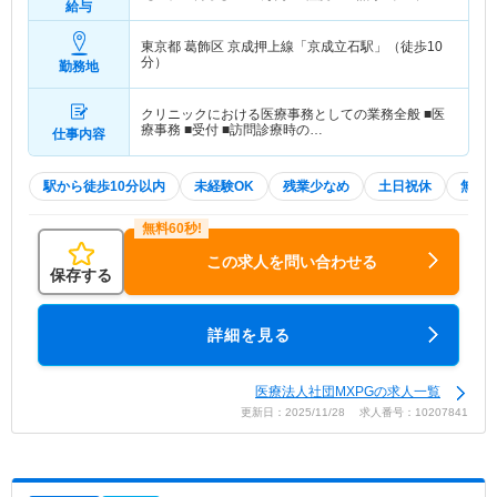
給与
東京都 葛飾区
京成押上線「京成立石駅」（徒歩10
分）
勤務地
クリニックにおける医療事務としての業務全般 ■医
療事務 ■受付 ■訪問診療時の…
仕事内容
駅から徒歩10分以内
未経験OK
残業少なめ
土日祝休
無資格
この求人を問い合わせる
保存する
詳細を見る
医療法人社団MXPGの求人一覧
更新日：2025/11/28 求人番号：10207841