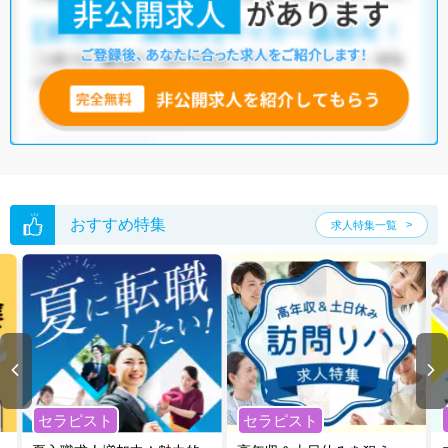
他の条件でも人気の求人がございますので、「こだわり条件」から検索
いただくか、お気軽にお問い合わせください。
全国の医療事務求人
から検索いただくことも可能です。
無料転職支援サービス
にお申し込みいただくと、ご希望条件をヒアリン
グした上で求人をご提案いたします。
ご希望条件がまだ定まっていない方は
人気の希望条件をピックアップし
た求人特集
をぜひご活用ください。
転職支援の他、情報収集や募集状況の確認も、お気軽にご相談くださ
い。
おすすめ特集
求人特集一覧
セラピスト
セラピスト