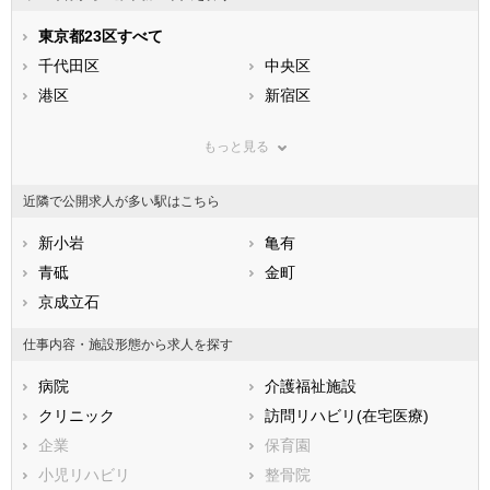
石川県
福井県
岐阜県
静岡県
東京都23区すべて
愛知県
三重県
滋賀県
千代田区
京都府
中央区
大阪府
兵庫県
港区
奈良県
新宿区
和歌山県
鳥取県
文京区
島根県
台東区
岡山県
もっと見る
広島県
墨田区
山口県
江東区
徳島県
香川県
品川区
愛媛県
目黒区
高知県
近隣で公開求人が多い駅はこちら
福岡県
大田区
佐賀県
世田谷区
長崎県
熊本県
渋谷区
新小岩
大分県
中野区
亀有
宮崎県
鹿児島県
杉並区
青砥
沖縄県
豊島区
金町
北区
京成立石
荒川区
板橋区
練馬区
仕事内容・施設形態から求人を探す
足立区
葛飾区
病院
介護福祉施設
江戸川区
クリニック
訪問リハビリ(在宅医療)
市部
企業
保育園
八王子市
立川市
小児リハビリ
整骨院
武蔵野市
三鷹市