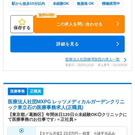
駅から徒歩10分以内
未経験OK
無資格 OK
積極採用中
この求人を問い合わせる
保存する
詳細を見る
医療法人社団柳澤医院の求人一覧
更新日：2025/12/19 求人番号：10133636
医療事務
正職員
医療法人社団MXPG レッツメディカルガーデンクリニ
ック東立石
の医療事務求人(正職員)
【東京都／葛飾区】年間休日120日☆未経験OK◎クリニックに
て医療事務のお仕事です♪＜正社員＞
【モデル月収】
23.0
万円～
程度 ※諸手当込み