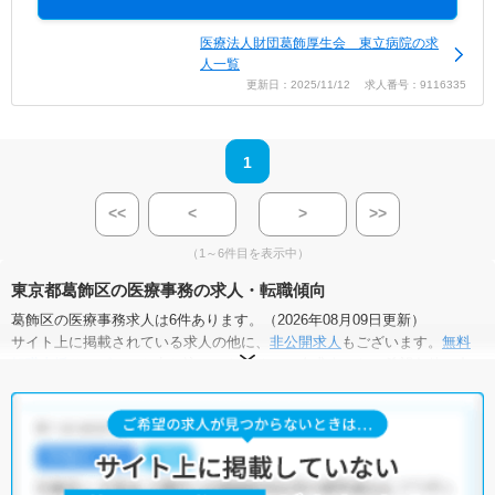
医療法人財団葛飾厚生会 東立病院の求
人一覧
更新日：2025/11/12 求人番号：9116335
1
<<
<
>
>>
（1～6件目を表示中）
東京都葛飾区の医療事務の求人・転職傾向
葛飾区の医療事務求人は6件あります。（2026年08月09日更新）
サイト上に掲載されている求人の他に、
非公開求人
もございます。
無料
転職支援サービス
にお申し込みいただくと、全求人からご希望条件に合
う求人を提案させていただきます。
葛飾区の医療事務求人では以下のような条件が人気です。
・
土日祝休
・
積極採用中
・
残業少なめ
・
正社員(正職員)
・
病
院
・
クリニック
・
介護福祉施設
・
訪問リハビリ(在宅医療)