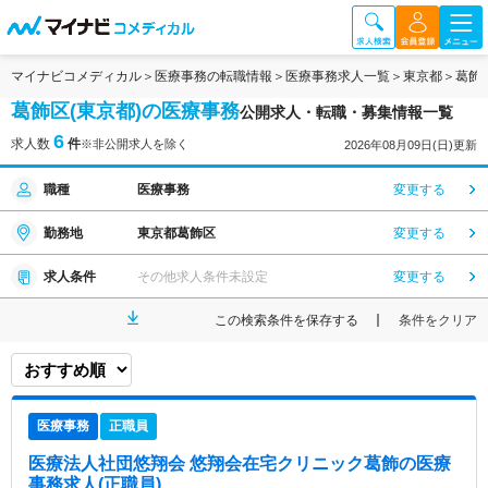
マイナビコメディカル
医療事務の転職情報
医療事務求人一覧
東京都
葛飾
葛飾区(東京都)の医療事務
公開求人・転職・募集情報一覧
6
求人数
件
※非公開求人を除く
2026年08月09日(日)更新
職種
医療事務
変更する
勤務地
東京都葛飾区
変更する
求人条件
その他求人条件未設定
変更する
この検索条件を保存する
条件をクリア
医療事務
正職員
医療法人社団悠翔会 悠翔会在宅クリニック葛飾
の医療
事務求人(正職員)