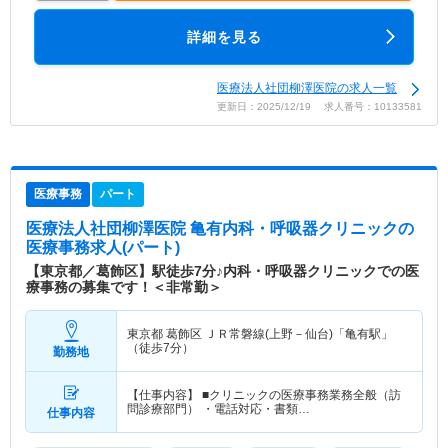
詳細を見る
医療法人社団柳澤医院の求人一覧
更新日：2025/12/19 求人番号：10133581
医療事務
パート
医療法人社団柳澤医院 亀有内科・呼吸器クリニック
の
医療事務求人(パート)
【東京都／葛飾区】駅徒歩7分♪内科・呼吸器クリニックでの医
療事務の募集です！＜非常勤＞
東京都 葛飾区
ＪＲ常磐線(上野－仙台)「亀有駅」
（徒歩7分）
勤務地
【仕事内容】 ■クリニックの医療事務業務全般（訪
問診療部門） ・電話対応・書類…
仕事内容