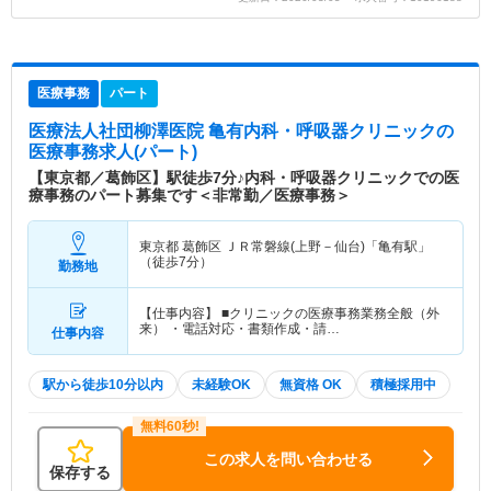
医療事務
パート
医療法人社団柳澤医院 亀有内科・呼吸器クリニック
の
医療事務求人(パート)
【東京都／葛飾区】駅徒歩7分♪内科・呼吸器クリニックでの医
療事務のパート募集です＜非常勤／医療事務＞
東京都 葛飾区
ＪＲ常磐線(上野－仙台)「亀有駅」
（徒歩7分）
勤務地
【仕事内容】 ■クリニックの医療事務業務全般（外
来） ・電話対応・書類作成・請…
仕事内容
駅から徒歩10分以内
未経験OK
無資格 OK
積極採用中
この求人を問い合わせる
保存する