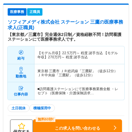
医療事務
正職員
ソフィアメディ株式会社 ステーション 三鷹
の医療事務
求人(正職員)
【東京都／三鷹市】完全週休2日制／資格経験不問！訪問看護
ステーションにて医療事務求人です。
【モデル月収】
22.5
万円～
程度 諸手当込 【モデル
年収】
270
万円～
程度 諸手当込
給与
東京都 三鷹市
ＪＲ総武線「三鷹駅」（徒歩12分）
ＪＲ中央線「三鷹駅」（徒歩12分）
勤務地
■訪問看護ステーションにて医療事務業務全般 ・レ
セプト（医療保険・介護保険請求…
仕事内容
土日祝休
積極採用中
この求人を問い合わせる
保存する