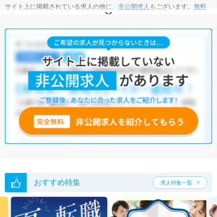
サイト上に掲載されている求人の他に、
非公開求人
もございます。
無料
転職支援サービス
にお申し込みいただくと、全求人からご希望条件に合
う求人を提案させていただきます。
三鷹市の医療事務求人では以下のような条件が人気です。
・
土日祝休
・
積極採用中
・
残業少なめ
・
正社員(正職員)
・
病
院
・
クリニック
・
訪問リハビリ(在宅医療)
他の条件でも人気の求人がございますので、「こだわり条件」から検索
いただくか、お気軽にお問い合わせください。
全国の医療事務求人
から検索いただくことも可能です。
無料転職支援サービス
にお申し込みいただくと、ご希望条件をヒアリン
グした上で求人をご提案いたします。
ご希望条件がまだ定まっていない方は
人気の希望条件をピックアップし
た求人特集
をぜひご活用ください。
転職支援の他、情報収集や募集状況の確認も、お気軽にご相談くださ
い。
おすすめ特集
求人特集一覧