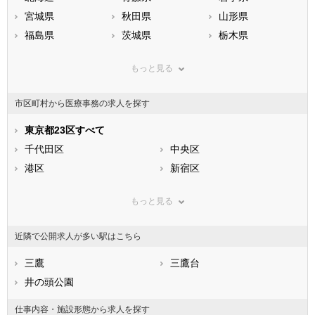
宮城県
秋田県
山形県
福島県
茨城県
栃木県
群馬県
埼玉県
千葉県
もっと見る
東京都
神奈川県
新潟県
山梨県
長野県
富山県
市区町村から医療事務の求人を探す
石川県
福井県
岐阜県
静岡県
東京都23区すべて
愛知県
三重県
滋賀県
千代田区
京都府
中央区
大阪府
兵庫県
港区
奈良県
新宿区
和歌山県
鳥取県
文京区
島根県
台東区
岡山県
もっと見る
広島県
墨田区
山口県
江東区
徳島県
香川県
品川区
愛媛県
目黒区
高知県
近隣で公開求人が多い駅はこちら
福岡県
大田区
佐賀県
世田谷区
長崎県
熊本県
渋谷区
三鷹
大分県
中野区
三鷹台
宮崎県
鹿児島県
杉並区
井の頭公園
沖縄県
豊島区
北区
荒川区
仕事内容・施設形態から求人を探す