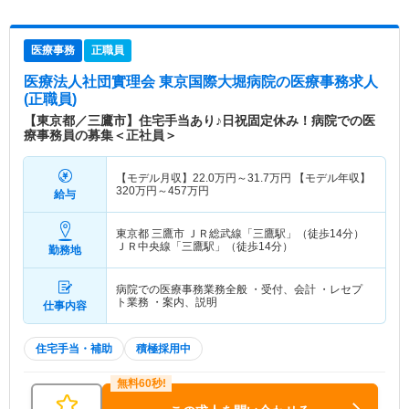
医療事務
正職員
医療法人社団實理会 東京国際大堀病院
の医療事務求人
(正職員)
【東京都／三鷹市】住宅手当あり♪日祝固定休み！病院での医
療事務員の募集＜正社員＞
【モデル月収】
22.0
万円～
31.7
万円
【モデル年収】
320
万円～
457
万円
給与
東京都 三鷹市
ＪＲ総武線「三鷹駅」（徒歩14分）
ＪＲ中央線「三鷹駅」（徒歩14分）
勤務地
病院での医療事務業務全般 ・受付、会計 ・レセプ
ト業務 ・案内、説明
仕事内容
住宅手当・補助
積極採用中