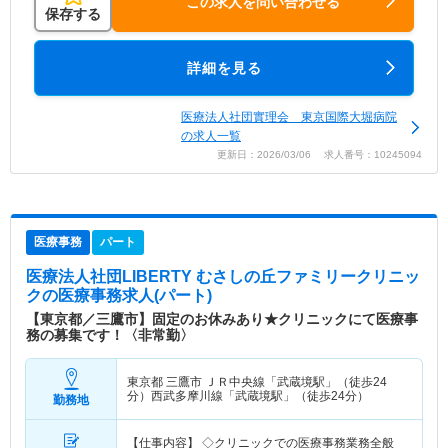
この求人を問い合わせる
保存する
詳細を見る
医療法人社団實理会 東京国際大堀病院
の求人一覧
更新日：2026/03/06 求人番号：10245094
医療事務
パート
医療法人社団LIBERTY むさしの丘ファミリークリニッ
ク
の医療事務求人(パート)
【東京都／三鷹市】固定のお休みあり★クリニックにて医療事
務の募集です！〈非常勤〉
東京都 三鷹市
ＪＲ中央線「武蔵境駅」（徒歩24
分）西武多摩川線「武蔵境駅」（徒歩24分）
勤務地
【仕事内容】 ◇クリニックでの医療事務業務全般