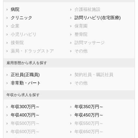
板橋区
練馬区
病院
介護福祉施設
足立区
葛飾区
クリニック
訪問リハビリ(在宅医療)
江戸川区
企業
保育園
市部
小児リハビリ
整骨院
八王子市
立川市
接骨院
訪問マッサージ
武蔵野市
三鷹市
薬局・ドラッグストア
その他
青梅市
府中市
昭島市
調布市
雇用形態から求人を探す
町田市
小金井市
正社員(正職員)
契約社員・嘱託社員
小平市
日野市
非常勤・パート
その他
東村山市
国分寺市
国立市
福生市
年収から求人を探す
狛江市
東大和市
年収300万円～
年収350万円～
清瀬市
東久留米市
年収400万円～
年収450万円～
武蔵村山市
多摩市
年収500万円～
年収550万円～
稲城市
羽村市
年収600万円～
年収650万円～
あきる野市
西東京市