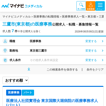
マイナビコメディカル
医療事務の転職情報
医療事務求人一覧
東京都
三鷹
三鷹市(東京都)の医療事務
公開求人・転職・募集情報一覧
7
求人数
件
※非公開求人を除く
2026年08月09日(日)更新
職種
医療事務
変更する
勤務地
東京都三鷹市
変更する
求人条件
その他求人条件未設定
変更する
この検索条件を保存する
条件をクリア
医療事務
パート
医療法人社団實理会 東京国際大堀病院
の医療事務求人
(パート)