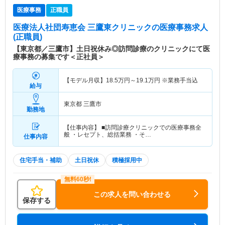
医療事務
正職員
医療法人社団寿恵会 三鷹東クリニック
の医療事務求人
(正職員)
【東京都／三鷹市】土日祝休み◎訪問診療のクリニックにて医
療事務の募集です＜正社員＞
【モデル月収】
18.5
万円～
19.1
万円
※業務手当込
給与
東京都 三鷹市
勤務地
【仕事内容】 ■訪問診療クリニックでの医療事務全
般 ・レセプト、総括業務 ・そ…
仕事内容
住宅手当・補助
土日祝休
積極採用中
この求人を問い合わせる
保存する