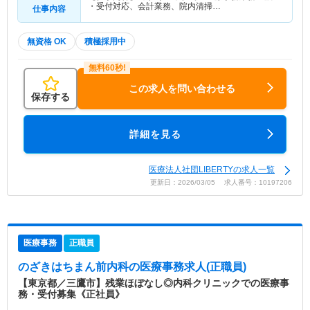
・受付対応、会計業務、院内清掃…
仕事内容
無資格 OK
積極採用中
この求人を問い合わせる
保存する
詳細を見る
医療法人社団LIBERTYの求人一覧
更新日：2026/03/05 求人番号：10197206
医療事務
正職員
のざきはちまん前内科
の医療事務求人(正職員)
【東京都／三鷹市】残業ほぼなし◎内科クリニックでの医療事
務・受付募集《正社員》