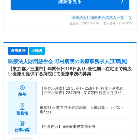
詳細を見る
医療法人社団寿恵会の求人一覧
更新日：2024/12/26 求人番号：9876925
医療事務
正職員
医療法人財団慈生会 野村病院
の医療事務求人(正職員)
【東京都／三鷹市】年間休日115日あり♪急性期～在宅まで幅広
い医療を提供する病院にて医療事務の募集
【モデル月収】
19.5
万円～
25.9
万円
程度※基本給
【モデル年収】
234
万円～
310
万円
程度※月収×12
給与
ヶ月
東京都 三鷹市
京王井の頭線「三鷹台駅」（バス・
車5分）
勤務地
【仕事内容】 ■医療事務業務全般
仕事内容