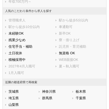
年収700万円～
西多摩郡瑞穂町
西多摩郡日の出町
西多摩郡檜原村
西多摩郡奥多摩町
人気のこだわり条件から求人を探す
大島町
利島村
管理職求人
駅から徒歩5分以内
新島村
神津島村
駅から徒歩10分以内
車通勤可
三宅村
御蔵島村
未経験OK
新卒OK
八丈島八丈町
青ヶ島村
残業少なめ
寮・借り上げ
小笠原村
住宅手当・補助
託児所・育児補助
土日祝休
無資格 OK
積極採用中
WEB面接OK
2027年4月入職可
夏～秋入職可
1月入職可
近隣の都道府県で再検索
茨城県
神奈川県
栃木県
埼玉県
群馬県
千葉県
山梨県