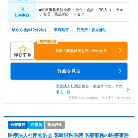
■医療事務業務全般 ・受付・会計 ・PC入力 ・カル
テ管理・電話対応 ・レセプ…
仕事内容
駅から徒歩10分以内
車通勤可
託児所・育児補助
最新の募集状況を問い合わせる
保存する
詳細を見る
医療法人社団楽佑会 池辺クリニックの
求人一覧
更新日：2026/08/04 求人番号：9766203
医療事務
正職員
募集停止
医療法人社団秀浩会 花崎眼科医院 医療事務
の医療事務