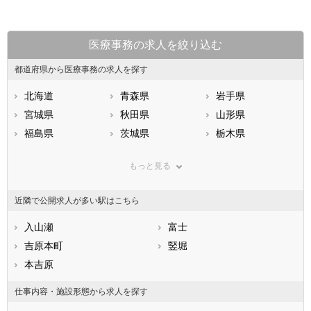
医療事務の求人を絞り込む
都道府県から医療事務の求人を探す
北海道
青森県
岩手県
宮城県
秋田県
山形県
福島県
茨城県
栃木県
群馬県
埼玉県
千葉県
もっと見る
東京都
神奈川県
新潟県
山梨県
長野県
富山県
近隣で公開求人が多い駅はこちら
石川県
福井県
岐阜県
静岡県
入山瀬
愛知県
富士
三重県
滋賀県
吉原本町
京都府
竪堀
大阪府
兵庫県
本吉原
奈良県
和歌山県
鳥取県
島根県
岡山県
仕事内容・施設形態から求人を探す
広島県
山口県
徳島県