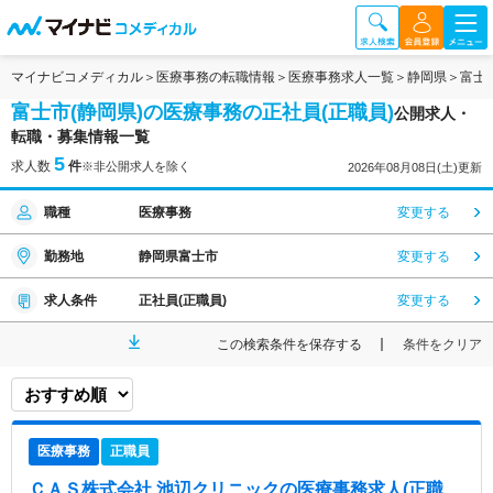
マイナビコメディカル
医療事務の転職情報
医療事務求人一覧
静岡県
富士
富士市(静岡県)の医療事務の正社員(正職員)
公開求人・
転職・募集情報一覧
5
求人数
件
※非公開求人を除く
2026年08月08日(土)更新
職種
医療事務
変更する
勤務地
静岡県富士市
変更する
求人条件
正社員(正職員)
変更する
この検索条件を保存する
条件をクリア
医療事務
正職員
ＣＡＳ株式会社 池辺クリニック
の医療事務求人(正職