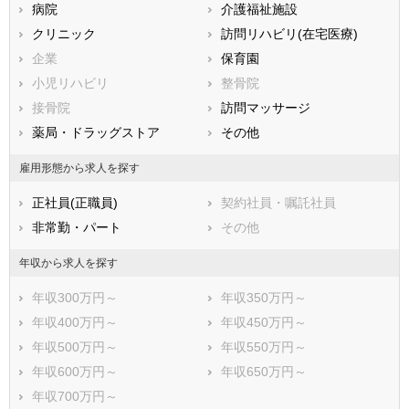
病院
介護福祉施設
香川県
愛媛県
高知県
クリニック
訪問リハビリ(在宅医療)
福岡県
佐賀県
長崎県
企業
保育園
熊本県
大分県
宮崎県
小児リハビリ
整骨院
鹿児島県
沖縄県
接骨院
訪問マッサージ
薬局・ドラッグストア
その他
雇用形態から求人を探す
正社員(正職員)
契約社員・嘱託社員
非常勤・パート
その他
年収から求人を探す
年収300万円～
年収350万円～
年収400万円～
年収450万円～
年収500万円～
年収550万円～
年収600万円～
年収650万円～
年収700万円～