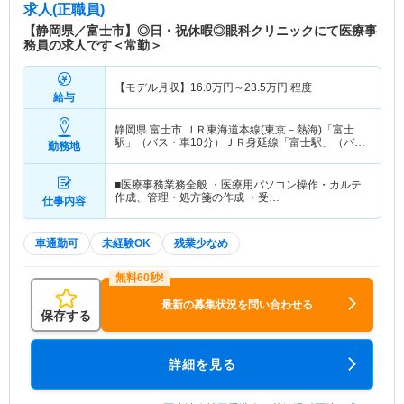
求人(正職員)
【静岡県／富士市】◎日・祝休暇◎眼科クリニックにて医療事
務員の求人です＜常勤＞
【モデル月収】
16.0
万円～
23.5
万円
程度
給与
静岡県 富士市
ＪＲ東海道本線(東京－熱海)「富士
駅」（バス・車10分）ＪＲ身延線「富士駅」（バ
勤務地
ス・車10分）
■医療事務業務全般 ・医療用パソコン操作・カルテ
作成、管理・処方箋の作成 ・受…
仕事内容
車通勤可
未経験OK
残業少なめ
最新の募集状況を問い合わせる
保存する
詳細を見る