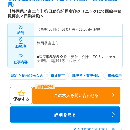
員)
【静岡県／富士市】◎日勤◎託児所◎クリニックにて医療事務
員募集＜日勤常勤＞
【モデル月収】
16.0
万円～
19.0
万円
程度
給与
静岡県 富士市
勤務地
■医療事務業務全般 ・受付・会計 ・PC入力 ・カル
テ管理・電話対応 ・レセプ…
仕事内容
駅から徒歩10分以内
車通勤可
託児所・育児補助
積極採用中
この求人を問い合わせる
保存する
詳細を見る
ＣＡＳ株式会社の求人一覧