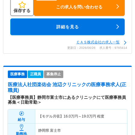
この求人を問い合わせる
保存する
詳細を見る
ＣＡＳ株式会社の求人一覧
更新日：2026/06/26 求人番号：9765414
医療事務
正職員
募集停止
医療法人社団楽佑会 池辺クリニック
の医療事務求人(正
職員)
【医療事務員】静岡市富士市にあるクリニックにて医療事務員
募集＜日勤常勤＞
【モデル月収】
16.0
万円～
19.0
万円
程度
給与
静岡県 富士市
勤務地