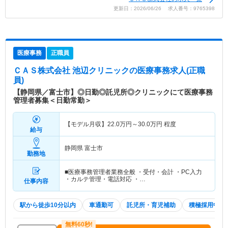
更新日：2026/06/26 求人番号：9765398
医療事務
正職員
ＣＡＳ株式会社 池辺クリニック
の医療事務求人(正職
員)
【静岡県／富士市】◎日勤◎託児所◎クリニックにて医療事務
管理者募集＜日勤常勤＞
【モデル月収】
22.0
万円～
30.0
万円
程度
給与
静岡県 富士市
勤務地
■医療事務管理者業務全般 ・受付・会計 ・PC入力
・カルテ管理・電話対応 ・…
仕事内容
駅から徒歩10分以内
車通勤可
託児所・育児補助
積極採用中