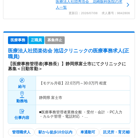
医療法人社団秀浩会 花崎眼科医院の求
人一覧
更新日：2026/07/08 求人番号：9842806
医療事務
正職員
募集停止
医療法人社団楽佑会 池辺クリニック
の医療事務求人(正
職員)
【医療事務管理者(事務長）】静岡県富士市にてクリニックに
募集＜日勤常勤＞
【モデル月収】
22.0
万円～
30.0
万円
程度
給与
静岡県 富士市
勤務地
■医療事務管理者業務全般 ・受付・会計 ・PC入力
・カルテ管理・電話対応 ・…
仕事内容
管理職求人
駅から徒歩10分以内
車通勤可
託児所・育児補助