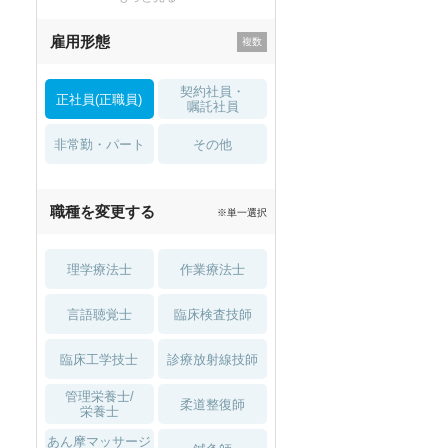
残業少なめ
寮・借り上げ
雇用形態
託児所・
住宅手当・補助
育児補助
契約社員・
正社員(正職員)
土日祝休
無資格 OK
嘱託社員
非常勤・パート
積極採用中
WEB面接OK
その他
2027年4月入職可
夏～秋入職可
職種を変更する
※単一選択
1月入職可
理学療法士
作業療法士
言語聴覚士
臨床検査技師
臨床工学技士
診療放射線技師
管理栄養士/
柔道整復師
栄養士
あん摩マッサージ