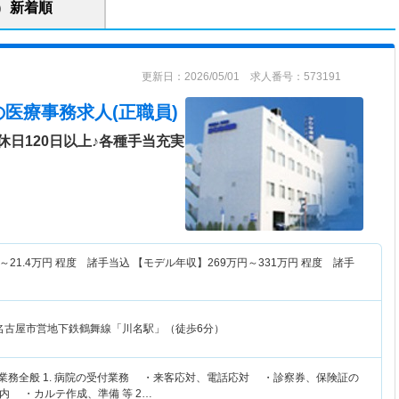
新着順
更新日：2026/05/01 求人番号：573191
の医療事務求人(正職員)
日120日以上♪各種手当充実
～
21.4
万円
程度 諸手当込 【モデル年収】
269
万円～
331
万円
程度 諸手
名古屋市営地下鉄鶴舞線「川名駅」（徒歩6分）
務業務全般 1. 病院の受付業務 ・来客応対、電話応対 ・診察券、保険証の
内 ・カルテ作成、準備 等 2…