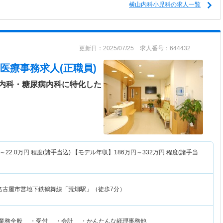
横山内科小児科の求人一覧
更新日：2025/07/25 求人番号：644432
医療事務求人(正職員)
内科・糖尿病内科に特化した
～
22.0
万円
程度(諸手当込) 【モデル年収】
186
万円～
332
万円
程度(諸手当
名古屋市営地下鉄鶴舞線「荒畑駅」（徒歩7分）
務業務全般 ・受付 ・会計 ・かんたんな経理事務他