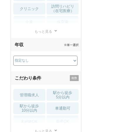
訪問リハビリ
クリニック
（在宅医療）
企業
保育園
もっと見る
小児リハビリ
整骨院
年収
※単一選択
接骨院
訪問マッサージ
薬局・
その他
ドラッグストア
こだわり条件
駅から徒歩
管理職求人
5分以内
駅から徒歩
車通勤可
10分以内
未経験OK
新卒OK
もっと見る