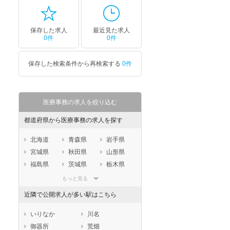
保存した求人
最近見た求人
0件
0件
保存した検索条件から再検索する
0件
医療事務の求人を絞り込む
都道府県から医療事務の求人を探す
北海道
青森県
岩手県
宮城県
秋田県
山形県
福島県
茨城県
栃木県
群馬県
埼玉県
千葉県
もっと見る
東京都
神奈川県
新潟県
近隣で公開求人が多い駅はこちら
山梨県
長野県
富山県
石川県
福井県
岐阜県
いりなか
川名
静岡県
愛知県
三重県
御器所
荒畑