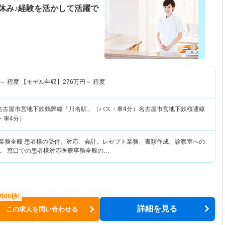
休み♪経験を活かして活躍で
～
程度 【モデル年収】
276
万円～
程度
名古屋市営地下鉄鶴舞線「川名駅」（バス・車4分）名古屋市営地下鉄桜通線
・車4分）
務業務全般 患者様の受付、対応、会計。レセプト業務、書類作成、診察室への
。 窓口での患者様対応医療事務全般の…
詳細を見る
この求人を問い合わせる