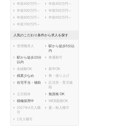
年収400万円～
年収450万円～
年収500万円～
年収550万円～
年収600万円～
年収650万円～
年収700万円～
人気のこだわり条件から求人を探す
管理職求人
駅から徒歩5分以
内
駅から徒歩10分
車通勤可
以内
未経験OK
新卒OK
残業少なめ
寮・借り上げ
住宅手当・補助
託児所・育児補
助
土日祝休
無資格 OK
積極採用中
WEB面接OK
2027年4月入職
夏～秋入職可
可
1月入職可