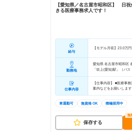
【愛知県／名古屋市昭和区】 日祝
きる医療事務求人です！
【モデル月収】
23.0
万円
給与
愛知県 名古屋市昭和区
「吹上(愛知)駅」（バス
勤務地
【仕事内容】 ■医療事
案内などをお願いします
仕事内容
車通勤可
無資格 OK
積極採用中
保存する