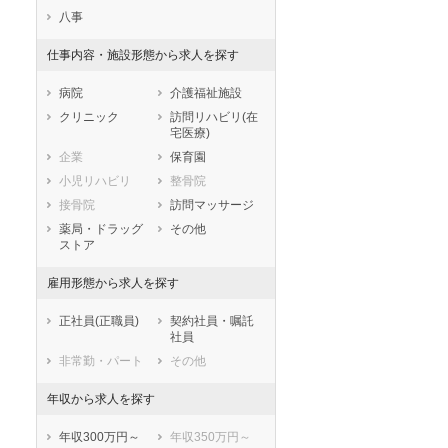
滋賀県
京都府
大阪府
八事
兵庫県
奈良県
和歌山県
仕事内容・施設形態から求人を探す
鳥取県
島根県
岡山県
広島県
山口県
徳島県
病院
介護福祉施設
香川県
愛媛県
高知県
クリニック
訪問リハビリ(在
宅医療)
福岡県
佐賀県
長崎県
企業
保育園
熊本県
大分県
宮崎県
小児リハビリ
整骨院
鹿児島県
沖縄県
接骨院
訪問マッサージ
薬局・ドラッグ
その他
ストア
雇用形態から求人を探す
正社員(正職員)
契約社員・嘱託
社員
非常勤・パート
その他
年収から求人を探す
年収300万円～
年収350万円～