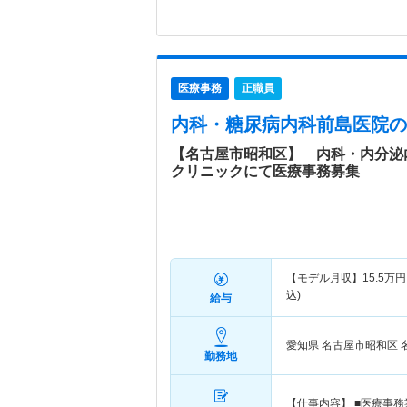
医療事務
正職員
内科・糖尿病内科前島医院
の
【名古屋市昭和区】 内科・内分泌
クリニックにて医療事務募集
【モデル月収】
15.5
万円
込)
給与
愛知県 名古屋市昭和区
勤務地
【仕事内容】 ■医療事