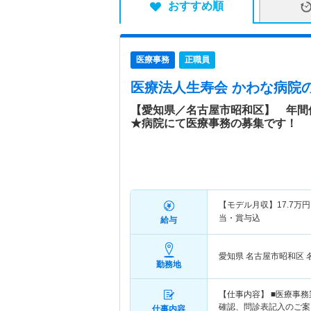
おすすめ順
医療事務
正職員
医療法人生寿会 かわな病院
【愛知県／名古屋市昭和区】 年間休
★病院にて医療事務の募集です！
【モデル月収】
17.7
万円
当・賞与込
給与
愛知県 名古屋市昭和区
勤務地
【仕事内容】 ■医療事
確認、問診表記入のご案
仕事内容