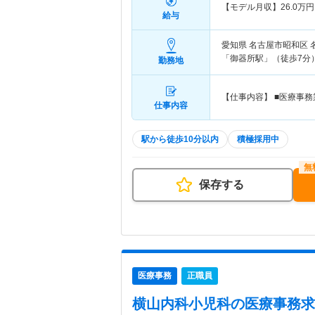
【モデル月収】
26.0
万円
給与
愛知県 名古屋市昭和区
「御器所駅」（徒歩7分
勤務地
【仕事内容】 ■医療事務
仕事内容
駅から徒歩10分以内
積極採用中
保存する
医療事務
正職員
横山内科小児科
の医療事務求