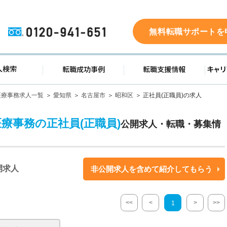
0120-941-651
無料転職サポートを
ド
求人検索
転職成功事例
転職支
医療事務求人一覧
愛知県
名古屋市
昭和区
正社員(正職員)の求人
医療事務の正社員(正職員)
公開求人・転職・募集情
開求人
非公開求人を含めて紹介してもらう
<<
<
>
>>
1