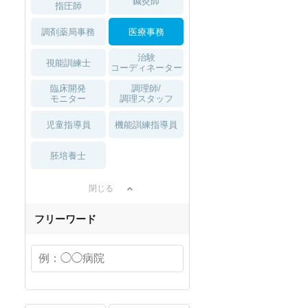
鍼灸師
指圧師
調剤薬局事務
医療事務
治験
視能訓練士
コーディネーター
臨床開発
調理師/
モニター
調理スタッフ
児童指導員
機能訓練指導員
胚培養士
閉じる
フリーワード