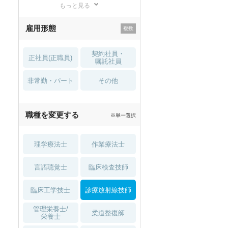
もっと見る
残業少なめ
寮・借り上げ
雇用形態
託児所・
住宅手当・補助
育児補助
契約社員・
正社員(正職員)
土日祝休
無資格 OK
嘱託社員
非常勤・パート
積極採用中
WEB面接OK
その他
2027年4月入職可
夏～秋入職可
職種を変更する
※単一選択
1月入職可
理学療法士
作業療法士
言語聴覚士
臨床検査技師
臨床工学技士
診療放射線技師
管理栄養士/
柔道整復師
栄養士