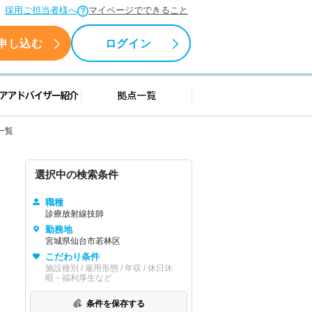
採用ご担当者様へ
マイページでできること
申し込む
ログイン
援情報
キャリアアドバイザー紹介
拠点一覧
一覧
選択中の検索条件
職種
診療放射線技師
勤務地
宮城県仙台市若林区
こだわり条件
施設種別 / 雇用形態 / 年収 / 休日休
暇・福利厚生など
条件を保存する