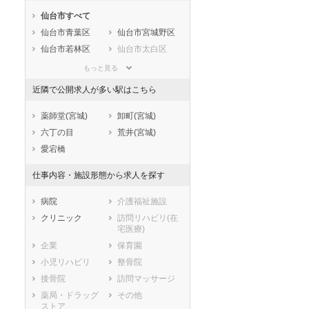
石川県
福井県
岐阜県
仙台市すべて
静岡県
愛知県
三重県
仙台市青葉区
仙台市宮城野区
滋賀県
京都府
大阪府
仙台市若林区
仙台市太白区
兵庫県
奈良県
和歌山県
仙台市泉区
鳥取県
島根県
岡山県
もっと見る
市部
広島県
山口県
徳島県
近隣で公開求人が多い駅はこちら
石巻市
塩竈市
香川県
愛媛県
高知県
気仙沼市
白石市
薬師堂(宮城)
卸町(宮城)
福岡県
佐賀県
長崎県
名取市
角田市
六丁の目
荒井(宮城)
熊本県
大分県
宮崎県
多賀城市
岩沼市
愛宕橋
鹿児島県
沖縄県
登米市
栗原市
仕事内容・施設形態から求人を探す
東松島市
大崎市
刈田郡蔵王町
富谷市
病院
介護福祉施設
刈田郡七ヶ宿町
柴田郡大河原町
クリニック
訪問リハビリ(在
宅医療)
柴田郡村田町
柴田郡柴田町
企業
保育園
柴田郡川崎町
伊具郡丸森町
小児リハビリ
整骨院
亘理郡亘理町
亘理郡山元町
接骨院
訪問マッサージ
宮城郡松島町
宮城郡七ヶ浜町
薬局・ドラッグ
その他
宮城郡利府町
黒川郡大和町
ストア