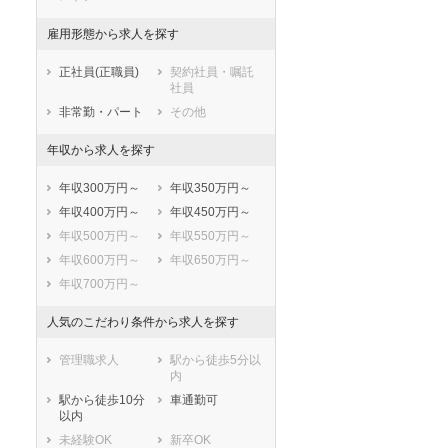
黒川郡大郷町
黒川郡大衡村
加美郡色麻町
加美郡加美町
雇用形態から求人を探す
遠田郡涌谷町
遠田郡美里町
正社員(正職員)
契約社員・嘱託
牡鹿郡女川町
本吉郡南三陸町
社員
非常勤・パート
その他
年収から求人を探す
年収300万円～
年収350万円～
年収400万円～
年収450万円～
年収500万円～
年収550万円～
年収600万円～
年収650万円～
年収700万円～
人気のこだわり条件から求人を探す
セラピスト
セラピスト
管理職求人
駅から徒歩5分以
内
ートダ
世の中の需要の高まりととも
ワークライフバランス重視派
スト向け
に増加傾向の「介護施設」求
の方へ！なぜ120日が基準？
駅から徒歩10分
車通勤可
以内
人をご紹介！
数え方も解説
未経験OK
新卒OK