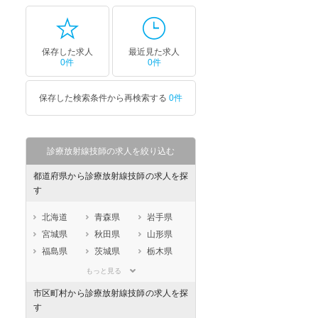
保存した求人
最近見た求人
0件
0件
保存した検索条件から再検索する
0件
診療放射線技師の求人を絞り込む
都道府県から診療放射線技師の求人を探
す
北海道
青森県
岩手県
宮城県
秋田県
山形県
福島県
茨城県
栃木県
群馬県
埼玉県
千葉県
もっと見る
東京都
神奈川県
新潟県
市区町村から診療放射線技師の求人を探
山梨県
長野県
富山県
す