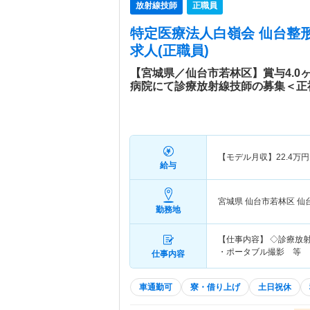
放射線技師
正職員
特定医療法人白嶺会 仙台整
求人(正職員)
【宮城県／仙台市若林区】賞与4.0
病院にて診療放射線技師の募集＜正
【モデル月収】
22.4
万円
給与
宮城県 仙台市若林区
仙
勤務地
【仕事内容】 ◇診療放射線
・ポータブル撮影 等
仕事内容
車通勤可
寮・借り上げ
土日祝休