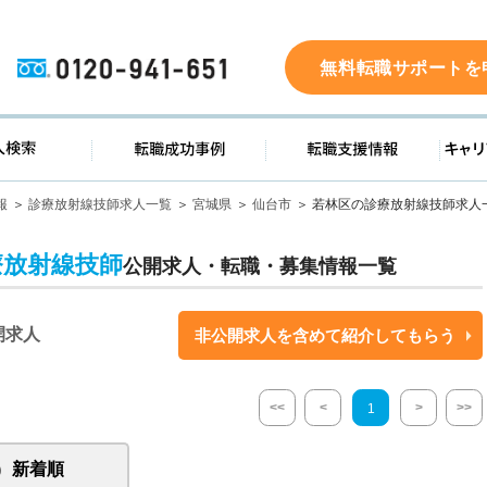
0120-941-651
無料転職サポートを
ド
求人検索
転職成功事例
転職支
報
診療放射線技師求人一覧
宮城県
仙台市
若林区の診療放射線技師求人
療放射線技師
公開求人・転職・募集情報一覧
開求人
非公開求人を含めて紹介してもらう
<<
<
>
>>
1
新着順