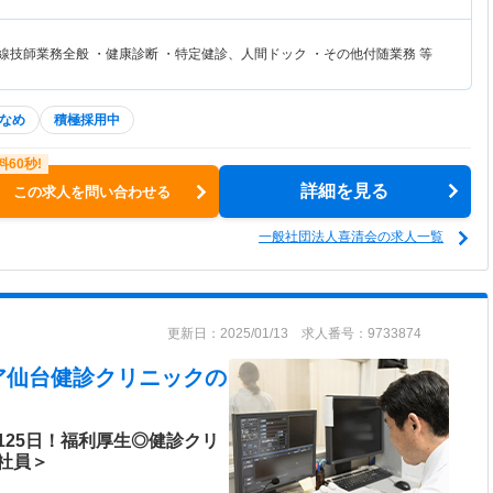
線技師業務全般 ・健康診断 ・特定健診、人間ドック ・その他付随業務 等
なめ
積極採用中
詳細を見る
この求人を問い合わせる
一般社団法人喜清会の求人一覧
更新日：2025/01/13 求人番号：9733874
ア仙台健診クリニック
の
125日！福利厚生◎健診クリ
社員＞