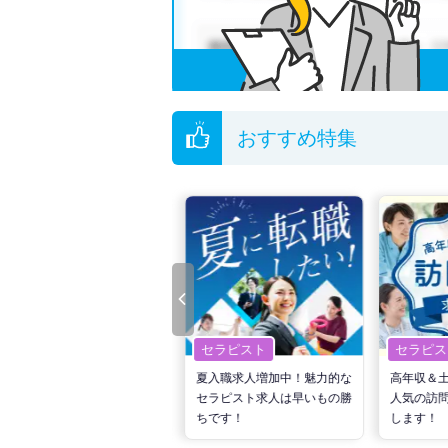
無料転職支援サービス
にお申し込みいただくと
ご希望条件がまだ定まっていない方は
人気の希
転職支援の他、情報収集や募集状況の確認も、
おすすめ特集
セラピスト
セラピスト
セラピス
転職で高収入を狙う！計画的
夏入職求人増加中！魅力的な
高年収＆
な活動でPTの好条件求人を
セラピスト求人は早いもの勝
人気の訪
見つけるには？
ちです！
します！