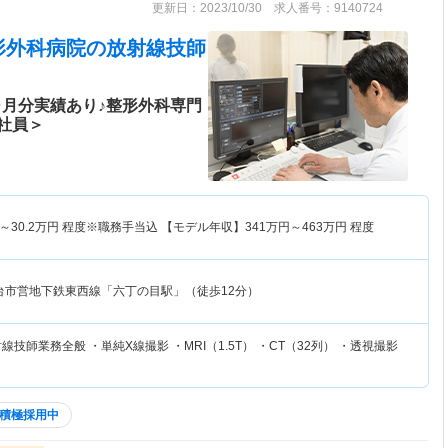
更新日：2023/10/30 求人番号：9140724
形外科病院
の放射線技師
ヶ月分実績あり♪整形外科専門
社員＞
～
30.2
万円
程度※職務手当込 【モデル年収】
341
万円～
463
万円
程度
台市営地下鉄東西線「六丁の目駅」（徒歩12分）
技師業務全般 ・単純X線撮影 ・MRI（1.5T） ・CT（32列） ・透視撮影
積極採用中