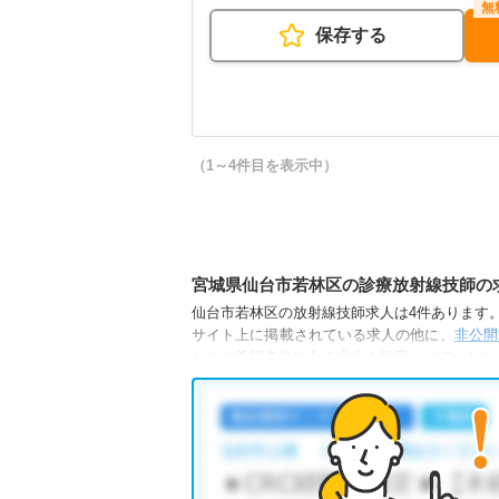
保存する
（1～4件目を表示中）
宮城県仙台市若林区の診療放射線技師の
仙台市若林区の放射線技師求人は4件あります。（
サイト上に掲載されている求人の他に、
非公開
からご希望条件に合う求人を提案させていただ
仙台市若林区の放射線技師求人では以下のよう
・
土日祝休
・
積極採用中
・
残業少なめ
・
他の条件でも人気の求人がございますので、「
全国の放射線技師求人
から検索いただくことも