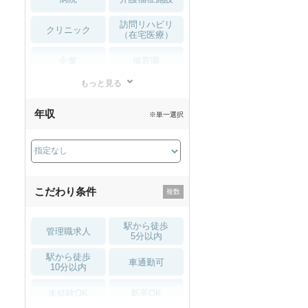
訪問リハビリ
クリニック
（在宅医療）
企業
保育園
もっと見る
小児リハビリ
整骨院
年収
※単一選択
接骨院
訪問マッサージ
薬局・
その他
ドラッグストア
こだわり条件
駅から徒歩
管理職求人
5分以内
駅から徒歩
車通勤可
10分以内
未経験OK
新卒OK