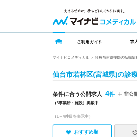
トップページ
ご利用ガイ
マイナビコメディカル
診療放射線技師の転職情
仙台市若林区(宮城県)の診
4
条件に合う公開求人
非公
（3事業所・施設）掲載中
（1～4件目を表示中）
おすすめ順