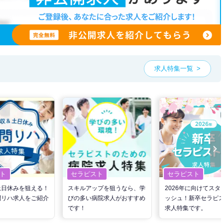
、ご希望条件をヒアリングした上で求人をご提案いたします。
望条件をピックアップした求人特集
をぜひご活用ください。
お気軽にご相談ください。
求人特集一覧
ト
セラピスト
セラピスト
土日休みを狙える！
スキルアップを狙うなら、学
2026年に向けてスタ
問リハ求人をご紹介
びの多い病院求人がおすすめ
ッシュ！新卒セラピ
です！
求人特集です。