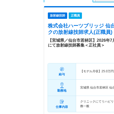
放射線技師
正職員
株式会社ハーツブリッジ 仙
ク
の放射線技師求人(正職員)
【宮城県／仙台市若林区】2026年
にて放射線技師募集＜正社員＞
【モデル月収】
25.0
万円
給与
宮城県 仙台市若林区
仙
勤務地
クリニックにてリハビリ
務一般
仕事内容