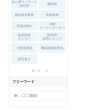
あん摩マッサージ
鍼灸師
指圧師
調剤薬局事務
医療事務
治験
視能訓練士
コーディネーター
臨床開発
調理師/
モニター
調理スタッフ
児童指導員
機能訓練指導員
胚培養士
閉じる
フリーワード