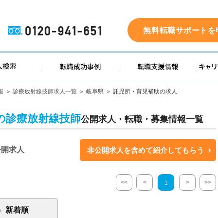
0120-941-651
無料転職サポートを
ド
求人検索
転職成功事例
転職支
報
診療放射線技師求人一覧
岐阜県
託児所・育児補助の求人
の診療放射線技師
公開求人・転職・募集情報一覧
公開求人
非公開求人を含めて紹介してもらう
<<
<
>
>>
1
新着順