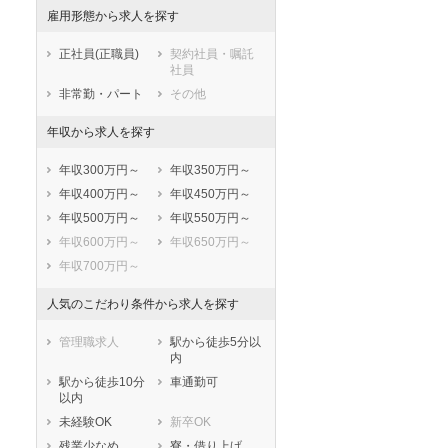
雇用形態から求人を探す
熊本県
大分県
宮崎県
鹿児島県
沖縄県
正社員(正職員)
契約社員・嘱託
社員
非常勤・パート
その他
年収から求人を探す
年収300万円～
年収350万円～
年収400万円～
年収450万円～
年収500万円～
年収550万円～
年収600万円～
年収650万円～
年収700万円～
人気のこだわり条件から求人を探す
管理職求人
駅から徒歩5分以
内
駅から徒歩10分
車通勤可
以内
未経験OK
新卒OK
残業少なめ
寮・借り上げ