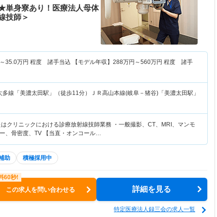
★単身寮あり！医療法人母体
線技師＞
～
35.0
万円
程度 諸手当込 【モデル年収】
288
万円～
560
万円
程度 諸手
太多線「美濃太田駅」（徒歩11分）ＪＲ高山本線(岐阜－猪谷)「美濃太田駅」
たはクリニックにおける診療放射線技師業務 ・一般撮影、CT、MRI、マンモ
ー、骨密度、TV 【当直・オンコール…
補助
積極採用中
詳細を見る
この求人を問い合わせる
特定医療法人録三会の求人一覧