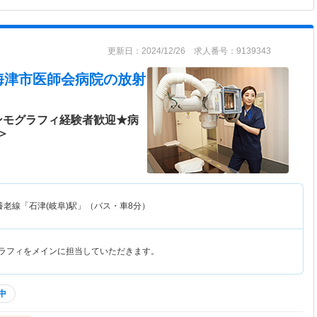
更新日：2024/12/26 求人番号：9139343
海津市医師会病院
の放射
ンモグラフィ経験者歓迎★病
＞
養老線「石津(岐阜)駅」（バス・車8分）
グラフィをメインに担当していただきます。
中