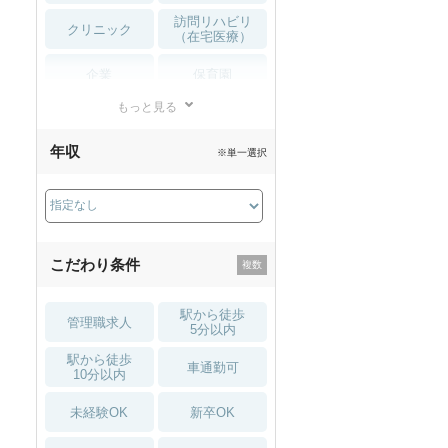
訪問リハビリ
クリニック
（在宅医療）
企業
保育園
もっと見る
小児リハビリ
整骨院
年収
※単一選択
接骨院
訪問マッサージ
薬局・
その他
ドラッグストア
こだわり条件
駅から徒歩
管理職求人
5分以内
駅から徒歩
車通勤可
10分以内
未経験OK
新卒OK