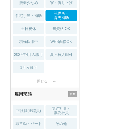
残業少なめ
寮・借り上げ
託児所・
住宅手当・補助
育児補助
土日祝休
無資格 OK
積極採用中
WEB面接OK
2027年4月入職可
夏～秋入職可
1月入職可
閉じる
雇用形態
契約社員・
正社員(正職員)
嘱託社員
非常勤・パート
その他