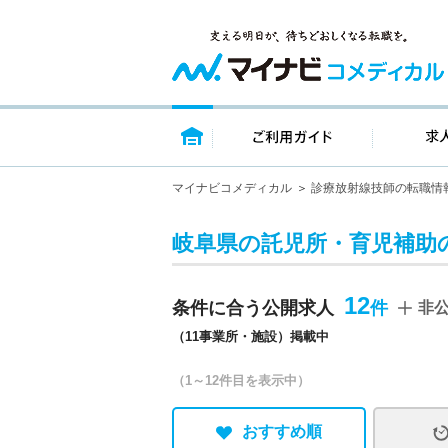
トップページ
ご利用ガイ
マイナビコメディカル
診療放射線技師の転職情
岐阜県の託児所・育児補助
12
条件に合う公開求人
非
（11事業所・施設）掲載中
（1～12件目を表示中）
おすすめ順