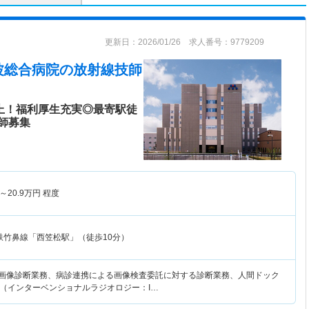
更新日：2026/01/26 求人番号：9779209
波総合病院
の放射線技師
以上！福利厚生充実◎最寄駅徒
師募集
～
20.9
万円
程度
鉄竹鼻線「西笠松駅」（徒歩10分）
・画像診断業務、病診連携による画像検査委託に対する診断業務、人間ドック
（インターベンショナルラジオロジー：I…