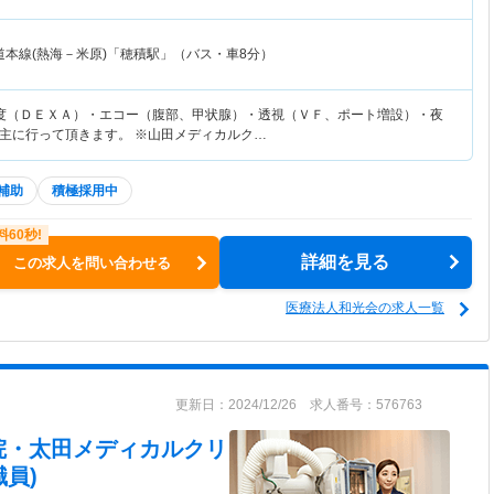
道本線(熱海－米原)「穂積駅」（バス・車8分）
度（ＤＥＸＡ）・エコー（腹部、甲状腺）・透視（ＶＦ、ポート増設）・夜
主に行って頂きます。 ※山田メディカルク…
補助
積極採用中
詳細を見る
この求人を問い合わせる
医療法人和光会の求人一覧
更新日：2024/12/26 求人番号：576763
院・太田メディカルクリ
員)