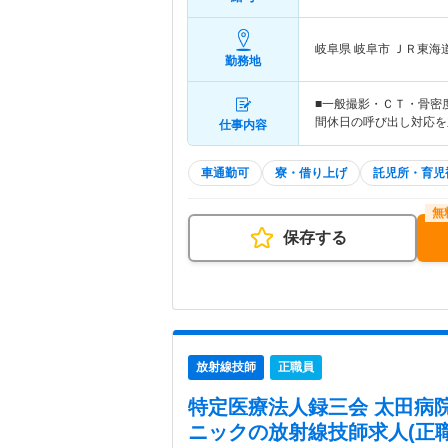
岐阜県 岐阜市
ＪＲ東海
勤務地
■一般撮影・ＣＴ・骨密
間休日の呼び出し対応を
仕事内容
車通勤可
寮・借り上げ
託児所・育児
保存する
放射線技師
正職員
特定医療法人録三会 太田病
ニック
の放射線技師求人(正職