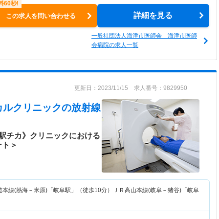
詳細を見る
この求人を問い合わせる
一般社団法人海津市医師会 海津市医師
会病院の求人一覧
更新日：2023/11/15 求人番号：9829950
カルクリニック
の放射線
《駅チカ》クリニックにおける
ート＞
本線(熱海－米原)「岐阜駅」（徒歩10分）ＪＲ高山本線(岐阜－猪谷)「岐阜