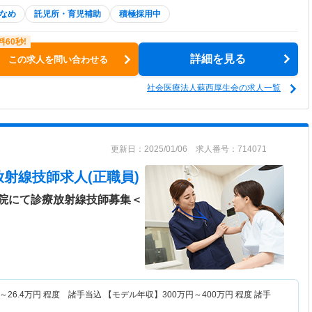
なめ
託児所・育児補助
積極採用中
詳細を見る
この求人を問い合わせる
社会医療法人蘇西厚生会の求人一覧
更新日：2025/01/06 求人番号：714071
放射線技師求人(正職員)
院にて診療放射線技師募集＜
～
26.4
万円
程度 諸手当込 【モデル年収】
300
万円～
400
万円
程度 諸手