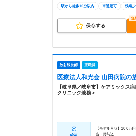
駅から徒歩10分以内
車通勤可
残業少
保存する
放射線技師
正職員
医療法人和光会 山田病院
の
【岐阜県／岐阜市】ケアミックス病
クリニック兼務＞
【モデル月収】
20.0
万円
当・賞与込
給与