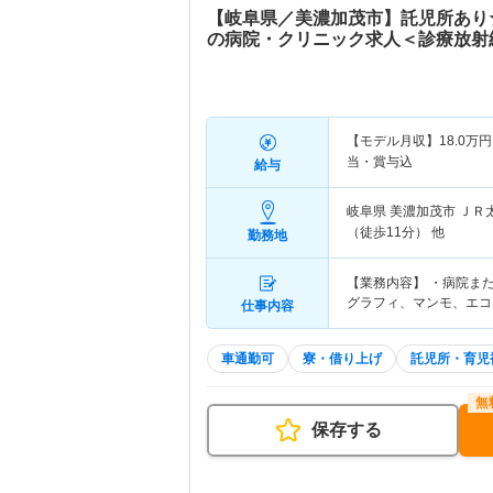
【岐阜県／美濃加茂市】託児所あり
の病院・クリニック求人＜診療放射
【モデル月収】
18.0
万円
当・賞与込
給与
岐阜県 美濃加茂市
ＪＲ
（徒歩11分） 他
勤務地
【業務内容】 ・病院ま
グラフィ、マンモ、エコ
仕事内容
車通勤可
寮・借り上げ
託児所・育児
保存する