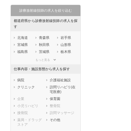
診療放射線技師の求人を絞り込む
都道府県から診療放射線技師の求人を探
す
北海道
青森県
岩手県
宮城県
秋田県
山形県
福島県
茨城県
栃木県
群馬県
埼玉県
千葉県
もっと見る
東京都
神奈川県
新潟県
仕事内容・施設形態から求人を探す
山梨県
長野県
富山県
石川県
福井県
岐阜県
病院
介護福祉施設
静岡県
愛知県
三重県
クリニック
訪問リハビリ(在
宅医療)
滋賀県
京都府
大阪府
企業
保育園
兵庫県
奈良県
和歌山県
小児リハビリ
整骨院
鳥取県
島根県
岡山県
接骨院
訪問マッサージ
広島県
山口県
徳島県
薬局・ドラッグ
その他
香川県
愛媛県
高知県
ストア
福岡県
佐賀県
長崎県