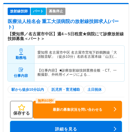
放射線技師
パート
募集停止
医療法人桂名会 重工大須病院
の放射線技師求人(パー
ト)
【愛知県／名古屋市中区】週4～5日程度★病院にて診療放射線
技師募集＜パート＞
愛知県 名古屋市中区
名古屋市営地下鉄鶴舞線「大
須観音駅」（徒歩10分）名鉄名古屋本線「山王(愛
勤務地
知)駅」（徒歩10分）
【仕事内容】 ■診療放射線技師業務全般 ・CT、一
般撮影、外科用イメージによる…
仕事内容
駅から徒歩10分以内
託児所・育児補助
土日祝休
最新の募集状況を問い合わせる
保存する
詳細を見る