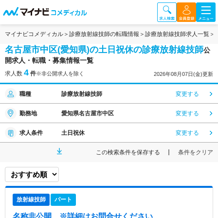
マイナビコメディカル
診療放射線技師の転職情報
診療放射線技師求人一覧
名古屋市中区(愛知県)の土日祝休の診療放射線技師
公
開求人・転職・募集情報一覧
4
求人数
件
※非公開求人を除く
2026年08月07日(金)更新
職種
診療放射線技師
変更する
勤務地
愛知県名古屋市中区
変更する
求人条件
土日祝休
変更する
この検索条件を保存する
条件をクリア
放射線技師
パート
名称非公開
※詳細はお問合せください