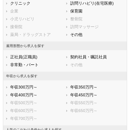
クリニック
訪問リハビリ(在宅医療)
福岡県
佐賀県
長崎県
企業
保育園
熊本県
大分県
宮崎県
小児リハビリ
整骨院
鹿児島県
沖縄県
接骨院
訪問マッサージ
薬局・ドラッグストア
その他
雇用形態から求人を探す
正社員(正職員)
契約社員・嘱託社員
非常勤・パート
その他
年収から求人を探す
年収300万円～
年収350万円～
年収400万円～
年収450万円～
年収500万円～
年収550万円～
年収600万円～
年収650万円～
年収700万円～
人気のこだわり条件から求人を探す