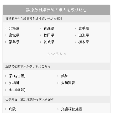
診療放射線技師の求人を絞り込む
都道府県から診療放射線技師の求人を探す
北海道
青森県
岩手県
宮城県
秋田県
山形県
福島県
茨城県
栃木県
群馬県
埼玉県
千葉県
もっと見る
東京都
神奈川県
新潟県
山梨県
長野県
富山県
近隣で公開求人が多い駅はこちら
石川県
福井県
岐阜県
静岡県
栄(名古屋)
愛知県
鶴舞
三重県
滋賀県
矢場町
京都府
大須観音
大阪府
兵庫県
金山(愛知)
奈良県
和歌山県
鳥取県
島根県
岡山県
仕事内容・施設形態から求人を探す
広島県
山口県
徳島県
病院
介護福祉施設
香川県
愛媛県
高知県