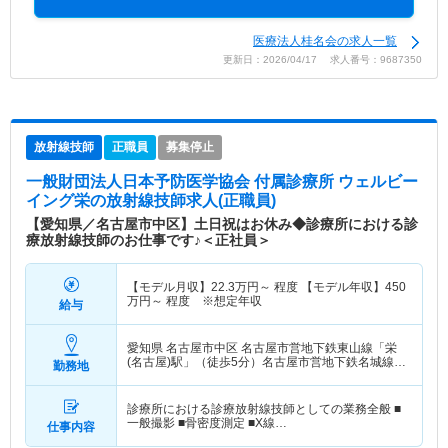
医療法人桂名会の求人一覧
更新日：2026/04/17 求人番号：9687350
放射線技師
正職員
募集停止
一般財団法人日本予防医学協会 付属診療所 ウェルビー
イング栄
の放射線技師求人(正職員)
【愛知県／名古屋市中区】土日祝はお休み◆診療所における診
療放射線技師のお仕事です♪＜正社員＞
【モデル月収】
22.3
万円～
程度 【モデル年収】
450
万円～
程度 ※想定年収
給与
愛知県 名古屋市中区
名古屋市営地下鉄東山線「栄
(名古屋)駅」（徒歩5分）名古屋市営地下鉄名城線
勤務地
「栄(名古屋)駅」（徒歩5分）
診療所における診療放射線技師としての業務全般 ■
一般撮影 ■骨密度測定 ■X線…
仕事内容