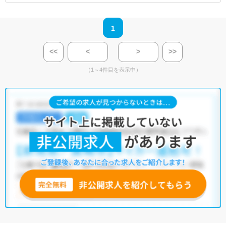
1
<<
<
>
>>
（1～4件目を表示中）