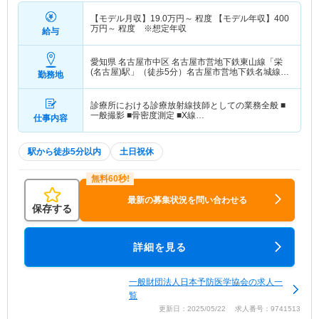
【モデル月収】
19.0
万円～
程度 【モデル年収】
400
万円～
程度 ※想定年収
給与
愛知県 名古屋市中区
名古屋市営地下鉄東山線「栄
(名古屋)駅」（徒歩5分）名古屋市営地下鉄名城線
勤務地
「栄(名古屋)駅」（徒歩5分）
診療所における診療放射線技師としての業務全般 ■
一般撮影 ■骨密度測定 ■X線…
仕事内容
駅から徒歩5分以内
土日祝休
最新の募集状況を問い合わせる
保存する
詳細を見る
一般財団法人日本予防医学協会の求人一
覧
更新日：2025/05/22 求人番号：9741513