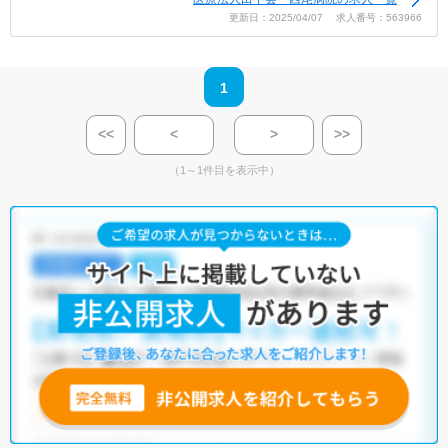
更新日：2025/04/07 求人番号：563966
1
<<
<
>
>>
（1～1件目を表示中）