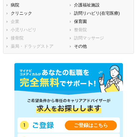
病院
介護福祉施設
香川県
愛媛県
高知県
クリニック
訪問リハビリ(在宅医療)
福岡県
佐賀県
長崎県
企業
保育園
熊本県
大分県
宮崎県
小児リハビリ
整骨院
鹿児島県
沖縄県
接骨院
訪問マッサージ
薬局・ドラッグストア
その他
ご登録はこちら