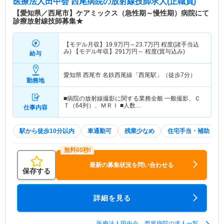
医療法人田中会 西尾病院
の放射線技師求人(正職員)
【愛知県／西尾市】ケアミックス（急性期～慢性期）病院にて
診療放射線技師募集★
【モデル月収】
19.9
万円～
23.7
万円
程度(諸手当込
み) 【モデル年収】
291
万円～
程度(賞与込み)
給与
愛知県 西尾市
名鉄西尾線「西尾駅」（徒歩7分）
勤務地
■病院の放射線撮影に関する業務全般 一般撮影、Ｃ
Ｔ（64列）、ＭＲＩ ■人数…
仕事内容
駅から徒歩10分以内
車通勤可
残業少なめ
住宅手当・補助
最新の募集状況を問い合わせる
保存する
詳細を見る
医療法人田中会 西尾病院の求人一覧