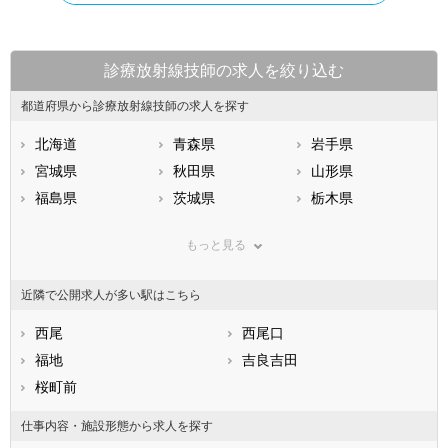
診療放射線技師の求人を絞り込む
都道府県から診療放射線技師の求人を探す
北海道
青森県
岩手県
宮城県
秋田県
山形県
福島県
茨城県
栃木県
群馬県
埼玉県
千葉県
もっと見る
東京都
神奈川県
新潟県
山梨県
長野県
富山県
近隣で公開求人が多い駅はこちら
石川県
福井県
岐阜県
静岡県
西尾
愛知県
西尾口
三重県
滋賀県
福地
京都府
吉良吉田
大阪府
兵庫県
桜町前
奈良県
和歌山県
鳥取県
島根県
岡山県
仕事内容・施設形態から求人を探す
広島県
山口県
徳島県