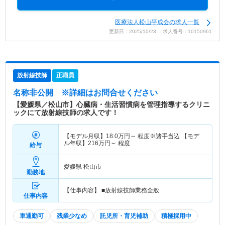
医療法人松山平成会の求人一覧
更新日：2025/10/23 求人番号：10150961
放射線技師
正職員
名称非公開
※詳細はお問合せください
【愛媛県／松山市】心臓病・生活習慣病を管理指導するクリニ
ックにて放射線技師の求人です！
【モデル月収】
18.0
万円～
程度※諸手当込 【モデ
ル年収】
216
万円～
程度
給与
愛媛県 松山市
勤務地
【仕事内容】 ■放射線技師業務全般
仕事内容
車通勤可
残業少なめ
託児所・育児補助
積極採用中