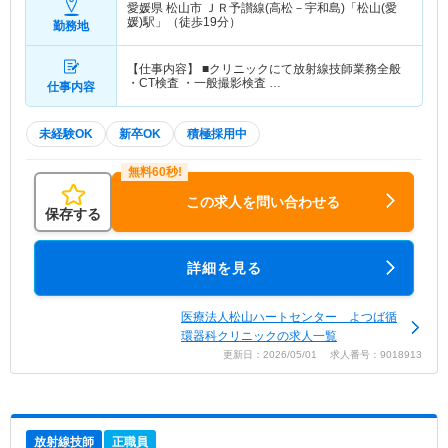
愛媛県 松山市
ＪＲ予讃線(高松－宇和島)「松山(愛
媛)駅」（徒歩19分）
勤務地
【仕事内容】 ■クリニックにて放射線技師業務全般
・CT検査 ・一般撮影検査 …
仕事内容
未経験OK
新卒OK
積極採用中
この求人を問い合わせる
保存する
詳細を見る
医療法人松山ハートセンター よつば循
環器科クリニックの求人一覧
更新日：2026/05/01 求人番号：9018913
放射線技師
正職員