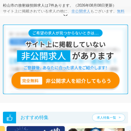
松山市の放射線技師求人は7件あります。（2026年08月08日更新）
サイト上に掲載されている求人の他に、
非公開求人
もございます。
無料
転職支援サービス
にお申し込みいただくと、全求人からご希望条件に合
う求人を提案させていただきます。
松山市の放射線技師求人では以下のような条件が人気です。
・
積極採用中
・
新卒OK
・
残業少なめ
・
正社員(正職員)
・
病
院
・
クリニック
他の条件でも人気の求人がございますので、「こだわり条件」から検索
いただくか、お気軽にお問い合わせください。
全国の放射線技師求人
から検索いただくことも可能です。
無料転職支援サービス
にお申し込みいただくと、ご希望条件をヒアリン
グした上で求人をご提案いたします。
ご希望条件がまだ定まっていない方は
人気の希望条件をピックアップし
た求人特集
をぜひご活用ください。
転職支援の他、情報収集や募集状況の確認も、お気軽にご相談くださ
い。
おすすめ特集
求人特集一覧