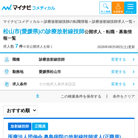
マイナビコメディカル
診療放射線技師の転職情報
診療放射線技師求人一覧
松山市(愛媛県)の診療放射線技師
公開求人・転職・募集情
報一覧
7
求人数
件
※非公開求人を除く
2026年08月08日(土)更新
職種
診療放射線技師
変更する
勤務地
愛媛県松山市
変更する
求人条件
その他求人条件未設定
変更する
この検索条件を保存する
条件をクリア
放射線技師
正職員
医療法人団伸会 奥島病院
の放射線技師求人(正職員)