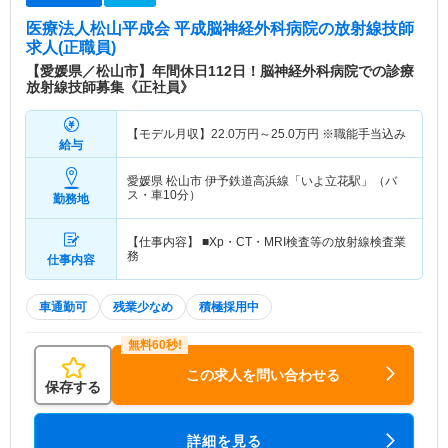
医療法人松山平成会 平成脳神経外科病院
の放射線技師
求人(正職員)
【愛媛県／松山市】年間休日112日！脳神経外科病院での診療
放射線技師募集《正社員》
【モデル月収】
22.0
万円～
25.0
万円
※職能手当込み
給与
愛媛県 松山市
伊予鉄道高浜線「いよ立花駅」（バ
ス・車10分）
勤務地
【仕事内容】 ■Xp・CT・MRI検査等の放射線検査業
務
仕事内容
車通勤可
残業少なめ
積極採用中
この求人を問い合わせる
保存する
詳細を見る