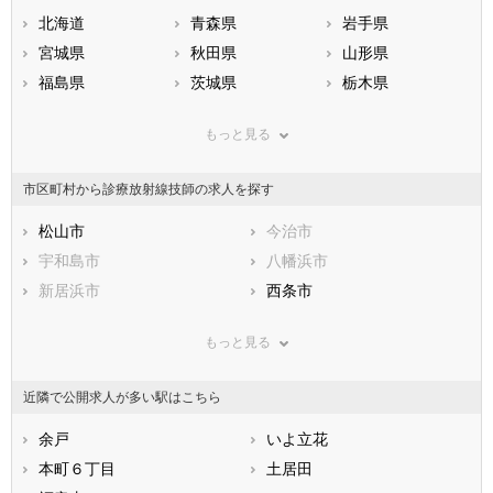
北海道
青森県
岩手県
宮城県
秋田県
山形県
福島県
茨城県
栃木県
群馬県
埼玉県
千葉県
もっと見る
東京都
神奈川県
新潟県
山梨県
長野県
富山県
市区町村から診療放射線技師の求人を探す
石川県
福井県
岐阜県
静岡県
松山市
愛知県
今治市
三重県
滋賀県
宇和島市
京都府
八幡浜市
大阪府
兵庫県
新居浜市
奈良県
西条市
和歌山県
鳥取県
大洲市
島根県
伊予市
岡山県
もっと見る
広島県
四国中央市
山口県
西予市
徳島県
香川県
東温市
愛媛県
越智郡上島町
高知県
近隣で公開求人が多い駅はこちら
福岡県
上浮穴郡久万高原町
佐賀県
伊予郡松前町
長崎県
熊本県
伊予郡砥部町
余戸
大分県
喜多郡内子町
いよ立花
宮崎県
鹿児島県
西宇和郡伊方町
本町６丁目
沖縄県
北宇和郡松野町
土居田