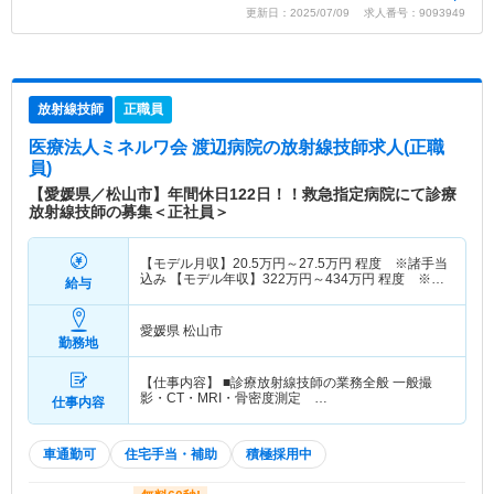
更新日：2025/07/09 求人番号：9093949
放射線技師
正職員
医療法人ミネルワ会 渡辺病院
の放射線技師求人(正職
員)
【愛媛県／松山市】年間休日122日！！救急指定病院にて診療
放射線技師の募集＜正社員＞
【モデル月収】
20.5
万円～
27.5
万円
程度 ※諸手当
込み 【モデル年収】
322
万円～
434
万円
程度 ※諸
給与
手当込み
愛媛県 松山市
勤務地
【仕事内容】 ■診療放射線技師の業務全般 一般撮
影・CT・MRI・骨密度測定 …
仕事内容
車通勤可
住宅手当・補助
積極採用中