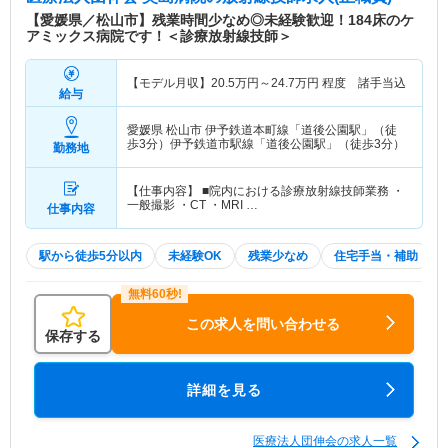
【愛媛県／松山市】残業時間少なめ◎未経験歓迎！184床のケ
アミックス病院です！＜診療放射線技師＞
【モデル月収】
20.5
万円～
24.7
万円
程度 諸手当込
給与
愛媛県 松山市
伊予鉄道本町線「道後公園駅」（徒
歩3分）伊予鉄道市駅線「道後公園駅」（徒歩3分）
勤務地
【仕事内容】 ■院内における診療放射線技師業務 ・
一般撮影 ・CT ・MRI …
仕事内容
駅から徒歩5分以内
未経験OK
残業少なめ
住宅手当・補助
この求人を問い合わせる
保存する
詳細を見る
医療法人団伸会の求人一覧