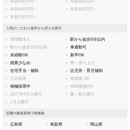
年収500万円～
年収550万円～
年収600万円～
年収650万円～
年収700万円～
人気のこだわり条件から求人を探す
管理職求人
駅から徒歩5分以内
駅から徒歩10分以内
車通勤可
未経験OK
新卒OK
残業少なめ
寮・借り上げ
住宅手当・補助
託児所・育児補助
土日祝休
無資格 OK
積極採用中
WEB面接OK
2027年4月入職可
夏～秋入職可
1月入職可
近隣の都道府県で再検索
広島県
鳥取県
岡山県