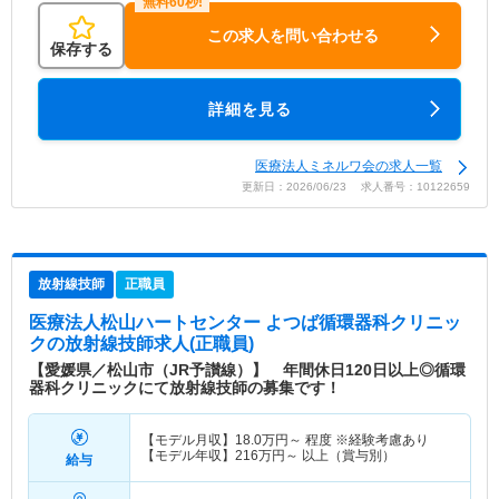
この求人を問い合わせる
保存する
詳細を見る
医療法人ミネルワ会の求人一覧
更新日：2026/06/23 求人番号：10122659
放射線技師
正職員
医療法人松山ハートセンター よつば循環器科クリニッ
ク
の放射線技師求人(正職員)
【愛媛県／松山市（JR予讃線）】 年間休日120日以上◎循環
器科クリニックにて放射線技師の募集です！
【モデル月収】
18.0
万円～
程度 ※経験考慮あり
【モデル年収】
216
万円～
以上（賞与別）
給与