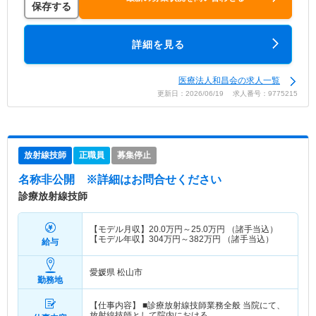
保存する
詳細を見る
医療法人和昌会の求人一覧
更新日：2026/06/19 求人番号：9775215
放射線技師
正職員
募集停止
名称非公開
※詳細はお問合せください
診療放射線技師
【モデル月収】
20.0
万円～
25.0
万円
（諸手当込）
【モデル年収】
304
万円～
382
万円
（諸手当込）
給与
愛媛県 松山市
勤務地
【仕事内容】 ■診療放射線技師業務全般 当院にて、
放射線技師として院内における…