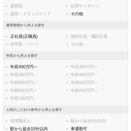
接骨院
訪問マッサージ
阿蘇郡産山村
阿蘇郡高森町
薬局・ドラッグストア
その他
阿蘇郡西原村
阿蘇郡南阿蘇村
上益城郡御船町
上益城郡嘉島町
雇用形態から求人を探す
上益城郡益城町
上益城郡甲佐町
正社員(正職員)
契約社員・嘱託社員
上益城郡山都町
八代郡氷川町
非常勤・パート
その他
葦北郡芦北町
葦北郡津奈木町
球磨郡錦町
球磨郡多良木町
年収から求人を探す
球磨郡湯前町
球磨郡水上村
年収300万円～
年収350万円～
球磨郡相良村
球磨郡五木村
年収400万円～
年収450万円～
球磨郡山江村
球磨郡球磨村
年収500万円～
年収550万円～
球磨郡あさぎり町
天草郡苓北町
年収600万円～
年収650万円～
年収700万円～
人気のこだわり条件から求人を探す
管理職求人
駅から徒歩5分以内
駅から徒歩10分以内
車通勤可