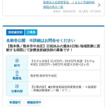
医療法人社団世安会 くまもと乳腺外科
病院の求人一覧
更新日：2026/06/30 求人番号：9773222
放射線技師
正職員
名称非公開
※詳細はお問合せください
【熊本県／熊本市中央区】日祝休みの週休2日制♪地域医療に貢
献する病院にて診療放射線技師の募集です！
【モデル月収】
21.0
万円～
29.0
万円
程度 【モデル
年収】
228
万円～
348
万円
程度※月収×12ヶ月
給与
熊本県 熊本市中央区
勤務地
【仕事内容】 ■診療放射線技師業務全般 ・Ｘ線撮影
・画像診断撮影（一般・ＣＴ…
仕事内容
車通勤可
積極採用中