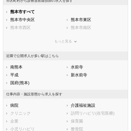
市区町村から診療放射線技師の求人を探す
石川県
福井県
岐阜県
静岡県
熊本市すべて
愛知県
三重県
滋賀県
熊本市中央区
京都府
熊本市東区
大阪府
兵庫県
熊本市西区
奈良県
熊本市南区
和歌山県
鳥取県
熊本市北区
島根県
岡山県
もっと見る
広島県
市部
山口県
徳島県
香川県
八代市
愛媛県
人吉市
高知県
近隣で公開求人が多い駅はこちら
福岡県
荒尾市
佐賀県
水俣市
長崎県
熊本県
玉名市
南熊本
大分県
山鹿市
水前寺
宮崎県
鹿児島県
菊池市
平成
沖縄県
宇土市
新水前寺
上天草市
国府(熊本)
宇城市
阿蘇市
天草市
仕事内容・施設形態から求人を探す
合志市
下益城郡美里町
病院
介護福祉施設
玉名郡玉東町
玉名郡南関町
クリニック
訪問リハビリ(在宅医療)
玉名郡長洲町
玉名郡和水町
企業
保育園
菊池郡大津町
菊池郡菊陽町
小児リハビリ
整骨院
阿蘇郡南小国町
阿蘇郡小国町