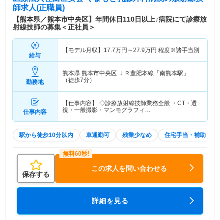
師求人(正職員)
【熊本県／熊本市中央区】年間休日110日以上♪病院にて診療放
射線技師の募集＜正社員＞
【モデル月収】
17.7
万円～
27.9
万円
程度※諸手当別
給与
熊本県 熊本市中央区
ＪＲ豊肥本線「南熊本駅」
（徒歩7分）
勤務地
【仕事内容】 ◇診療放射線技師業務全般 ・CT・透
視・一般撮影・マンモグラフィ…
仕事内容
駅から徒歩10分以内
車通勤可
残業少なめ
住宅手当・補助
この求人を問い合わせる
保存する
詳細を見る