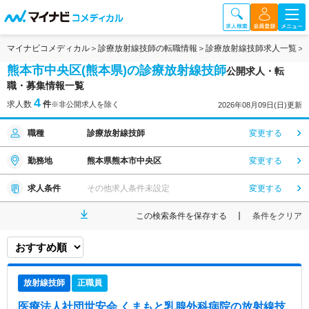
マイナビコメディカル
診療放射線技師の転職情報
診療放射線技師求人一覧
熊本市中央区(熊本県)の診療放射線技師
公開求人・転
職・募集情報一覧
4
求人数
件
※非公開求人を除く
2026年08月09日(日)更新
職種
診療放射線技師
変更する
勤務地
熊本県熊本市中央区
変更する
求人条件
その他求人条件未設定
変更する
この検索条件を保存する
条件をクリア
放射線技師
正職員
医療法人社団世安会 くまもと乳腺外科病院
の放射線技