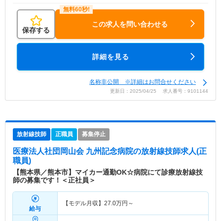
この求人を問い合わせる
保存する
詳細を見る
名称非公開 ※詳細はお問合せください
更新日：2025/04/25 求人番号：9101144
放射線技師
正職員
募集停止
医療法人社団岡山会 九州記念病院
の放射線技師求人(正
職員)
【熊本県／熊本市】マイカー通勤OK☆病院にて診療放射線技
師の募集です！＜正社員＞
【モデル月収】
27.0
万円～
給与