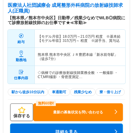
医療法人社団誠療会 成尾整形外科病院
の放射線技師求
人(正職員)
【熊本県／熊本市中央区】日勤帯／残業少なめでWLB◎病院に
て診療放射線技師のお仕事です★≪常勤≫
【モデル月収】
18.0
万円～
21.0
万円
程度 ※基本給
【モデル年収】
315
万円～
程度 ※諸手当、賞与込
給与
熊本県 熊本市中央区
ＪＲ豊肥本線「新水前寺駅」
（徒歩7分）
勤務地
◇病棟での診療放射線技師業務全般 ・一般撮影 ・
CT,MRI撮影 ・骨密度測定…
仕事内容
駅から徒歩10分以内
車通勤可
残業少なめ
寮・借り上げ
最新の募集状況を問い合わせる
保存する
詳細を見る