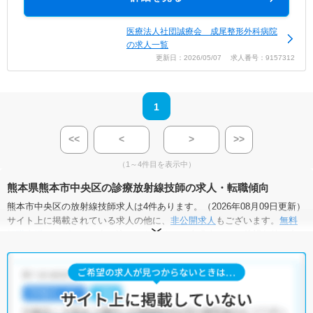
医療法人社団誠療会 成尾整形外科病院
の求人一覧
更新日：2026/05/07 求人番号：9157312
1
<<
<
>
>>
（1～4件目を表示中）
熊本県熊本市中央区の診療放射線技師の求人・転職傾向
熊本市中央区の放射線技師求人は4件あります。（2026年08月09日更新）
サイト上に掲載されている求人の他に、
非公開求人
もございます。
無料
転職支援サービス
にお申し込みいただくと、全求人からご希望条件に合
う求人を提案させていただきます。
熊本市中央区の放射線技師求人では以下のような条件が人気です。
・
積極採用中
・
残業少なめ
・
住宅手当・補助あり
・
正社員(正職員)
・
病院
・
介護福祉施設
・
その他