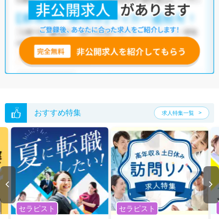
他の条件でも人気の求人がございますので、「こだわり条件」から検索
いただくか、お気軽にお問い合わせください。
全国の放射線技師求人
から検索いただくことも可能です。
無料転職支援サービス
にお申し込みいただくと、ご希望条件をヒアリン
グした上で求人をご提案いたします。
ご希望条件がまだ定まっていない方は
人気の希望条件をピックアップし
た求人特集
をぜひご活用ください。
転職支援の他、情報収集や募集状況の確認も、お気軽にご相談くださ
い。
おすすめ特集
求人特集一覧
セラピスト
セラピスト