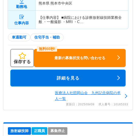
熊本県 熊本市中央区
勤務地
【仕事内容】 ■病院における診療放射線技師業務全
般 ・一般撮影 ・MRI ・C…
仕事内容
車通勤可
住宅手当・補助
最新の募集状況を問い合わせる
保存する
詳細を見る
医療法人社団岡山会 九州記念病院の求
人一覧
更新日：2025/09/09 求人番号：10165333
放射線技師
正職員
募集停止