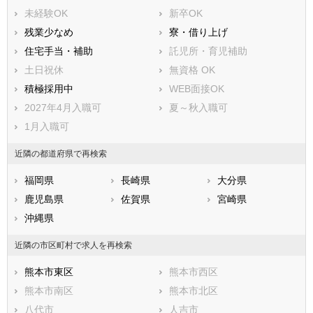
未経験OK
新卒OK
残業少なめ
寮・借り上げ
住宅手当・補助
託児所・育児補助
土日祝休
無資格 OK
積極採用中
WEB面接OK
2027年4月入職可
夏～秋入職可
1月入職可
近隣の都道府県で再検索
福岡県
長崎県
大分県
鹿児島県
佐賀県
宮崎県
沖縄県
近隣の市区町村で求人を再検索
熊本市東区
熊本市西区
熊本市南区
熊本市北区
八代市
人吉市