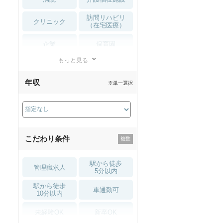
訪問リハビリ
クリニック
（在宅医療）
企業
保育園
もっと見る
小児リハビリ
整骨院
年収
※単一選択
接骨院
訪問マッサージ
薬局・
その他
ドラッグストア
こだわり条件
駅から徒歩
管理職求人
5分以内
駅から徒歩
車通勤可
10分以内
未経験OK
新卒OK