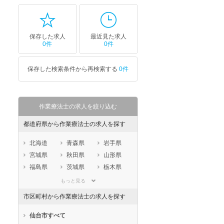
保存した求人
最近見た求人
0件
0件
保存した検索条件から再検索する
0件
作業療法士の求人を絞り込む
都道府県から作業療法士の求人を探す
北海道
青森県
岩手県
宮城県
秋田県
山形県
福島県
茨城県
栃木県
群馬県
埼玉県
千葉県
もっと見る
東京都
神奈川県
新潟県
市区町村から作業療法士の求人を探す
山梨県
長野県
富山県
石川県
福井県
岐阜県
仙台市すべて