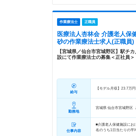
作業療法士
正職員
医療法人杏林会 介護老人保
砂
の作業療法士求人(正職員)
【宮城県／仙台市宮城野区】駅チカ
設にて作業療法士の募集＜正社員＞
【モデル月収】
23.7
万円
給与
宮城県 仙台市宮城野区
勤務地
■介護老人保健施設におけ
名のうち1日当たりの平
仕事内容