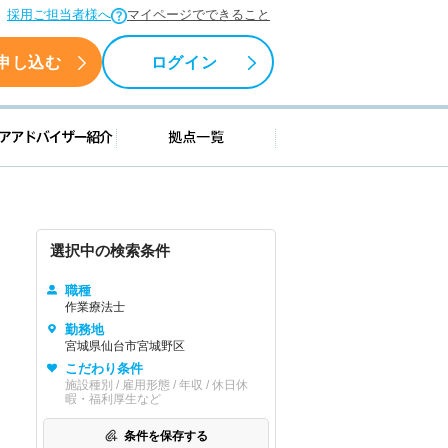
採用ご担当者様へ
マイページでできること
申し込む
ログイン
援情報
キャリアアドバイザー紹介
拠点一覧
選択中の検索条件
職種
作業療法士
勤務地
宮城県仙台市宮城野区
こだわり条件
施設種別 / 雇用形態 / 年収 / 休日休
暇・福利厚生など
条件を保存する