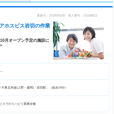
更新日：2026/05/26 求人番号：10168022
ケアホスピス岩切
の作業
年10月オープン予定の施設に
＞
～
ＪＲ東北本線(上野－盛岡)「岩切駅」（徒歩24分）
スピスでのリハビリ業務全般