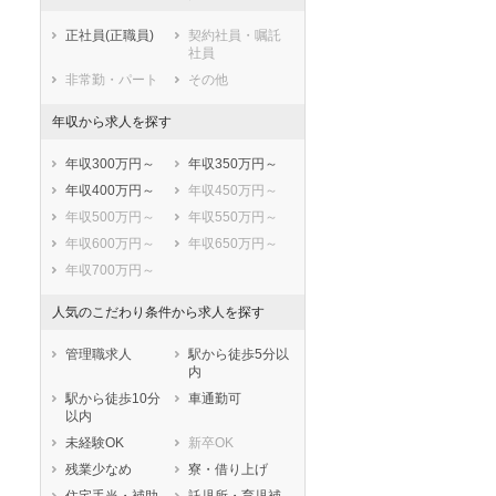
遠田郡涌谷町
遠田郡美里町
正社員(正職員)
契約社員・嘱託
牡鹿郡女川町
本吉郡南三陸町
社員
非常勤・パート
その他
年収から求人を探す
年収300万円～
年収350万円～
年収400万円～
年収450万円～
年収500万円～
年収550万円～
年収600万円～
年収650万円～
年収700万円～
人気のこだわり条件から求人を探す
管理職求人
駅から徒歩5分以
内
駅から徒歩10分
車通勤可
以内
未経験OK
新卒OK
残業少なめ
寮・借り上げ