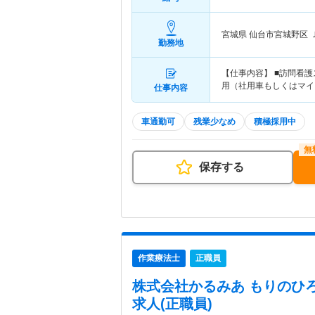
宮城県 仙台市宮城野区
勤務地
【仕事内容】 ■訪問看
用（社用車もしくはマイ
仕事内容
車通勤可
残業少なめ
積極採用中
保存する
作業療法士
正職員
株式会社かるみあ もりのひ
求人(正職員)