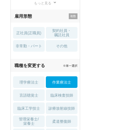
もっと見る
残業少なめ
寮・借り上げ
雇用形態
託児所・
住宅手当・補助
育児補助
契約社員・
正社員(正職員)
土日祝休
無資格 OK
嘱託社員
非常勤・パート
積極採用中
WEB面接OK
その他
2027年4月入職可
夏～秋入職可
職種を変更する
※単一選択
1月入職可
理学療法士
作業療法士
言語聴覚士
臨床検査技師
臨床工学技士
診療放射線技師
管理栄養士/
柔道整復師
栄養士