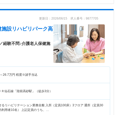
更新日：2026/06/15 求人番号：9877705
健施設リハビリパーク高
／経験不問♪介護老人保健施
～
26.7
万円
程度※諸手当込
ＪＲ仙石線「陸前高砂駅」（徒歩3分）
るリハビリテーション業務全般 入所（定員100床）3フロア 通所（定員30
均利用者10名） 上記定員のうち、…