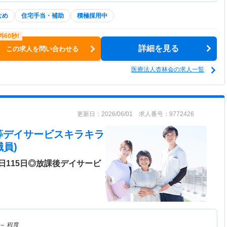
なめ
住宅手当・補助
積極採用中
詳細を見る
この求人を問い合わせる
医療法人杏林会の求人一覧
更新日：2026/06/01 求人番号：9772426
等デイサービスキラキラ
員)
日115日◎放課後デイサービ
～
程度