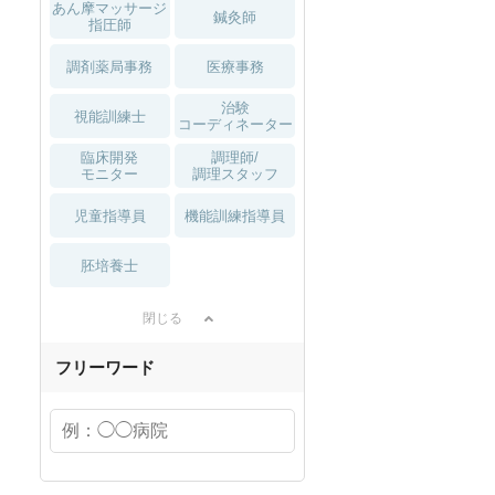
あん摩マッサージ
鍼灸師
指圧師
調剤薬局事務
医療事務
治験
視能訓練士
コーディネーター
臨床開発
調理師/
モニター
調理スタッフ
児童指導員
機能訓練指導員
胚培養士
閉じる
フリーワード