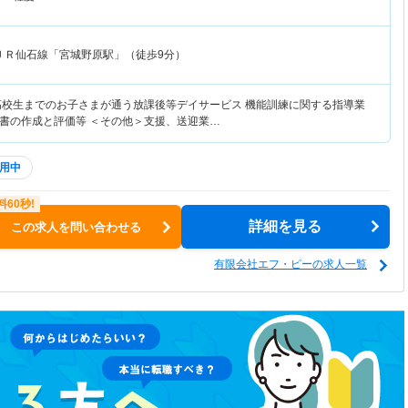
ＪＲ仙石線「宮城野原駅」（徒歩9分）
高校生までのお子さまが通う放課後等デイサービス 機能訓練に関する指導業
書の作成と評価等 ＜その他＞支援、送迎業…
用中
詳細を見る
この求人を問い合わせる
有限会社エフ・ピーの求人一覧