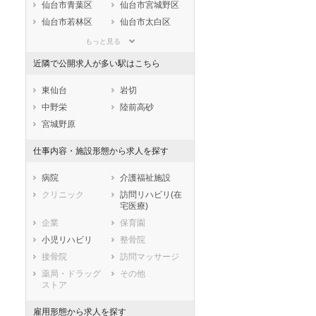
静岡県
愛知県
三重県
仙台市青葉区
仙台市宮城野区
滋賀県
京都府
大阪府
仙台市若林区
仙台市太白区
兵庫県
奈良県
和歌山県
仙台市泉区
もっと見る
鳥取県
島根県
岡山県
市部
近隣で公開求人が多い駅はこちら
広島県
山口県
徳島県
石巻市
塩竈市
香川県
愛媛県
高知県
気仙沼市
白石市
東仙台
岩切
福岡県
佐賀県
長崎県
名取市
角田市
中野栄
陸前高砂
熊本県
大分県
宮崎県
多賀城市
岩沼市
宮城野原
鹿児島県
沖縄県
登米市
栗原市
仕事内容・施設形態から求人を探す
東松島市
大崎市
刈田郡蔵王町
富谷市
病院
介護福祉施設
刈田郡七ヶ宿町
柴田郡大河原町
クリニック
訪問リハビリ(在
宅医療)
柴田郡村田町
柴田郡柴田町
企業
保育園
柴田郡川崎町
伊具郡丸森町
小児リハビリ
整骨院
亘理郡亘理町
亘理郡山元町
接骨院
訪問マッサージ
宮城郡松島町
宮城郡七ヶ浜町
薬局・ドラッグ
その他
宮城郡利府町
黒川郡大和町
ストア
黒川郡大郷町
黒川郡大衡村
加美郡色麻町
加美郡加美町
雇用形態から求人を探す