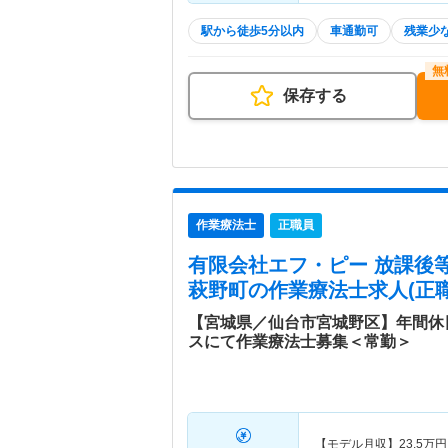
駅から徒歩5分以内
車通勤可
残業少
保存する
作業療法士
正職員
有限会社エフ・ピー 放課後
萩野町
の作業療法士求人(正職
【宮城県／仙台市宮城野区】年間休
スにて作業療法士募集＜常勤＞
【モデル月収】
23.5
万円