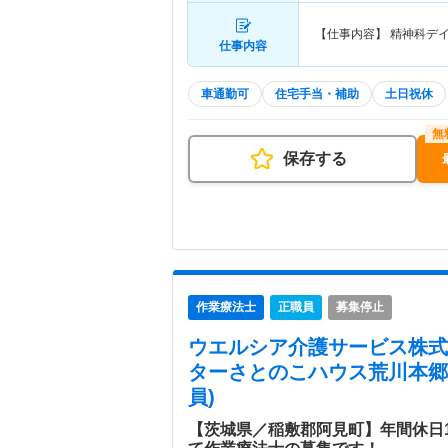
【仕事内容】 精神科デ
仕事内容
車通勤可
住宅手当・補助
土日祝休
保存する
作業療法士
正職員
募集停止
ウエルシア介護サービス株式
ターさとのこハウス荒川本郷
員)
【茨城県／稲敷郡阿見町】年間休日