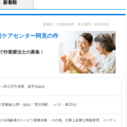
新着順
更新日：2026/06/25 求人番号：9765318
設ケアセンター阿見
の作
で作業療法士の募集！
～
29.1
万円
程度 諸手当込み
Ｒ常磐線(上野－仙台)「荒川沖駅」（バス・車22分）
ける高齢者のリハビリ業務全般 ・その他、仕事上必要な情報管理、ミーティ