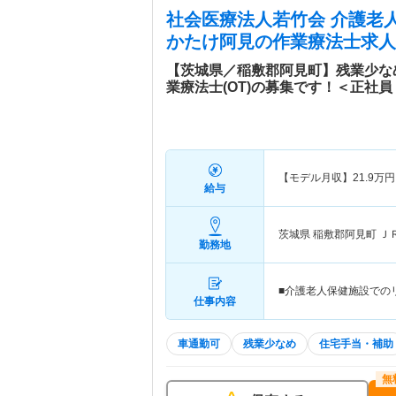
社会医療法人若竹会 介護老
かたけ阿見
の作業療法士求人
【茨城県／稲敷郡阿見町】残業少な
業療法士(OT)の募集です！＜正社員
【モデル月収】
21.9
万円
給与
茨城県 稲敷郡阿見町
Ｊ
勤務地
■介護老人保健施設での
仕事内容
車通勤可
残業少なめ
住宅手当・補助