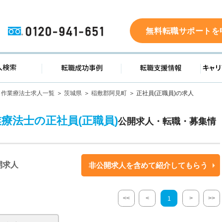
0120-941-651
無料転職サポートを
ド
求人検索
転職成功事例
転職支
作業療法士求人一覧
茨城県
稲敷郡阿見町
正社員(正職員)の求人
業療法士の正社員(正職員)
公開求人・転職・募集情
開求人
非公開求人を含めて紹介してもらう
<<
<
>
>>
1