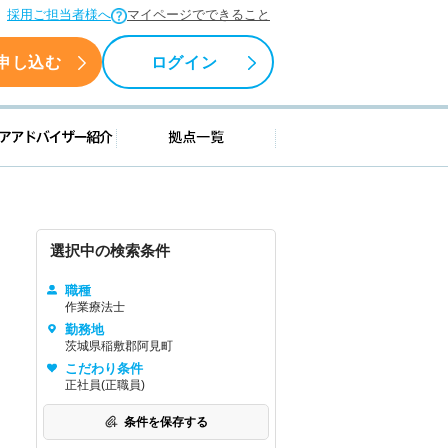
採用ご担当者様へ
マイページでできること
申し込む
ログイン
援情報
キャリアアドバイザー紹介
拠点一覧
選択中の検索条件
職種
作業療法士
勤務地
茨城県稲敷郡阿見町
こだわり条件
正社員(正職員)
条件を保存する