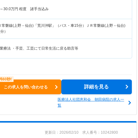
～
30.0
万円
程度 諸手当込み
Ｒ常磐線(上野－仙台)「荒川沖駅」（バス・車15分）ＪＲ常磐線(上野－仙台)
0分）
業療法 ・手芸、工芸にて日常生活に戻る助言等
詳細を見る
この求人を問い合わせる
医療法人社団恵和会 朝田病院の求人一
覧
更新日：2026/02/10 求人番号：10242800