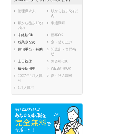
管理職求人
駅から徒歩5分以
内
駅から徒歩10分
車通勤可
以内
未経験OK
新卒OK
残業少なめ
寮・借り上げ
住宅手当・補助
託児所・育児補
助
土日祝休
無資格 OK
積極採用中
WEB面接OK
2027年4月入職
夏～秋入職可
可
1月入職可