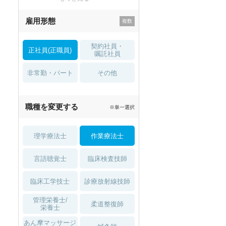
残業少なめ
寮・借り上げ
雇用形態
託児所・
住宅手当・補助
育児補助
契約社員・
正社員(正職員)
土日祝休
無資格 OK
嘱託社員
非常勤・パート
積極採用中
WEB面接OK
その他
2027年4月入職可
夏～秋入職可
職種を変更する
※単一選択
1月入職可
理学療法士
作業療法士
言語聴覚士
臨床検査技師
臨床工学技士
診療放射線技師
管理栄養士/
柔道整復師
栄養士
あん摩マッサージ