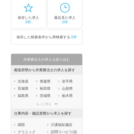
保存した求人
最近見た求人
0件
0件
保存した検索条件から再検索する
0件
作業療法士の求人を絞り込む
都道府県から作業療法士の求人を探す
北海道
青森県
岩手県
宮城県
秋田県
山形県
福島県
茨城県
栃木県
群馬県
埼玉県
千葉県
もっと見る
東京都
神奈川県
新潟県
仕事内容・施設形態から求人を探す
山梨県
長野県
富山県
石川県
福井県
岐阜県
病院
介護福祉施設
静岡県
愛知県
三重県
クリニック
訪問リハビリ(在