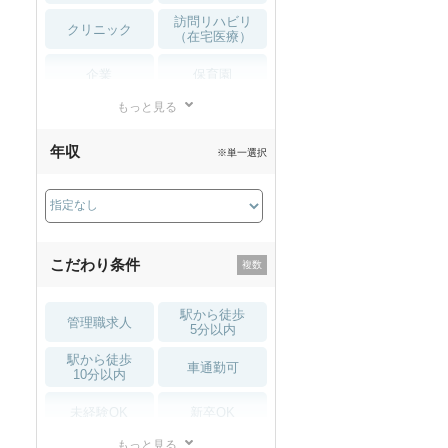
訪問リハビリ
クリニック
（在宅医療）
企業
保育園
もっと見る
小児リハビリ
整骨院
年収
※単一選択
接骨院
訪問マッサージ
薬局・
その他
ドラッグストア
こだわり条件
駅から徒歩
管理職求人
5分以内
駅から徒歩
車通勤可
10分以内
未経験OK
新卒OK
もっと見る