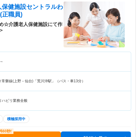
人保健施設セントラルわ
(正職員)
め☆介護老人保健施設にて作
＞
～
Ｒ常磐線(上野－仙台)「荒川沖駅」（バス・車13分）
リハビリ業務全般
積極採用中