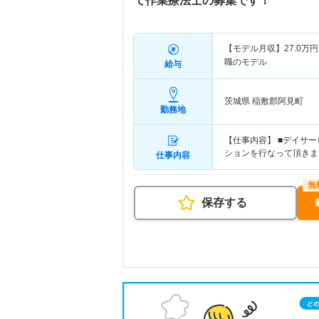
て作業療法士の募集です！
【モデル月収】
27.0
万円
職のモデル
給与
茨城県 稲敷郡阿見町
勤務地
【仕事内容】 ■デイサ
ションを行なって頂きま
仕事内容
保存する