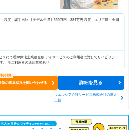
～
程度 諸手当込 【モデル年収】
359
万円～
384
万円
程度 エリア職～全国
ービスにて理学療法士業務全般 デイサービスのご利用者に対してリハビリテー
す。 ※ご利用者の送迎業務あり
詳細を見る
最新の募集状況を問い合わせる
ウエルシア介護サービス株式会社の求人
一覧