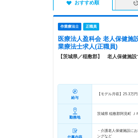
おすすめ順
作業療法士
正職員
医療法人盈科会 老人保健施
業療法士求人(正職員)
【茨城県／稲敷郡】 老人保健施設
【モデル月収】
25.3
万円
給与
茨城県 稲敷郡阿見町
Ｊ
勤務地
・介護老人保健施設にお
ングなど
仕事内容