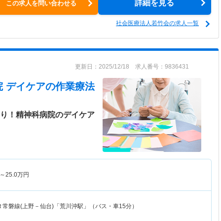
詳細を見る
この求人を問い合わせる
社会医療法人若竹会の求人一覧
更新日：2025/12/18 求人番号：9836431
 デイケア
の作業療法
あり！精神科病院のデイケア
～
25.0
万円
Ｒ常磐線(上野－仙台)「荒川沖駅」（バス・車15分）