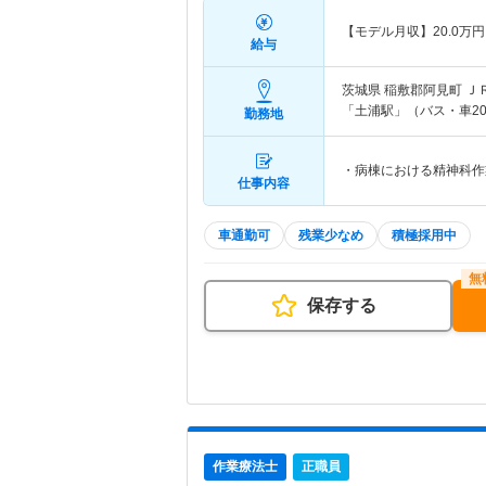
【モデル月収】
20.0
万円
給与
茨城県 稲敷郡阿見町
Ｊ
「土浦駅」（バス・車2
勤務地
・病棟における精神科作
仕事内容
車通勤可
残業少なめ
積極採用中
保存する
作業療法士
正職員