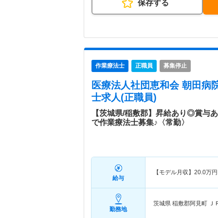
保存する
作業療法士
正職員
募集停止
医療法人社団恵和会 朝田病院
士求人(正職員)
【茨城県/稲敷郡】昇給あり◎賞与
で作業療法士募集♪〈常勤〉
【モデル月収】
20.0
万円
給与
茨城県 稲敷郡阿見町
Ｊ
勤務地