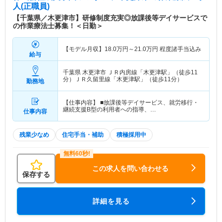
人(正職員)
【千葉県／木更津市】研修制度充実◎放課後等デイサービスで
の作業療法士募集！＜日勤＞
【モデル月収】
18.0
万円～
21.0
万円
程度諸手当込み
給与
千葉県 木更津市
ＪＲ内房線「木更津駅」（徒歩11
分）ＪＲ久留里線「木更津駅」（徒歩11分）
勤務地
【仕事内容】 ■放課後等デイサービス、就労移行・
継続支援B型の利用者への指導、…
仕事内容
残業少なめ
住宅手当・補助
積極採用中
この求人を問い合わせる
保存する
詳細を見る