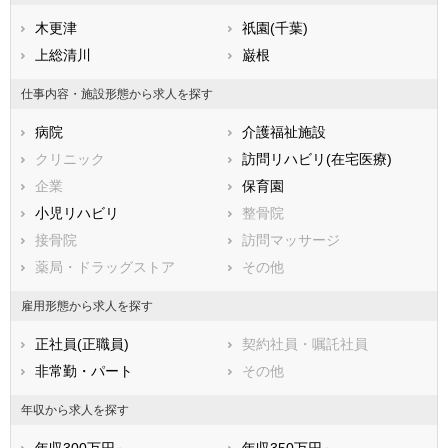
福岡県
船橋市
佐賀県
館山市
長崎県
熊本県
木更津市
木更津
大分県
松戸市
祇園(千葉)
宮崎県
鹿児島県
野田市
上総清川
沖縄県
茂原市
巌根
成田市
佐倉市
仕事内容・施設形態から求人を探す
東金市
旭市
病院
介護福祉施設
習志野市
柏市
クリニック
訪問リハビリ(在宅医療)
勝浦市
市原市
企業
保育園
流山市
八千代市
小児リハビリ
整骨院
我孫子市
鴨川市
接骨院
訪問マッサージ
鎌ケ谷市
君津市
薬局・ドラッグストア
その他
富津市
浦安市
四街道市
袖ケ浦市
雇用形態から求人を探す
八街市
印西市
正社員(正職員)
契約社員・嘱託社員
白井市
富里市
非常勤・パート
その他
南房総市
匝瑳市
香取市
山武市
年収から求人を探す
いすみ市
大網白里市