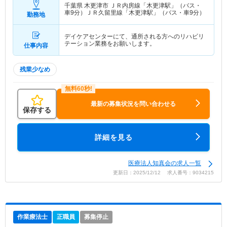
千葉県 木更津市
ＪＲ内房線「木更津駅」（バス・
車9分）ＪＲ久留里線「木更津駅」（バス・車9分）
勤務地
デイケアセンターにて、通所される方へのリハビリ
テーション業務をお願いします。
仕事内容
残業少なめ
最新の募集状況を問い合わせる
保存する
詳細を見る
医療法人知真会の求人一覧
更新日：2025/12/12 求人番号：9034215
作業療法士
正職員
募集停止