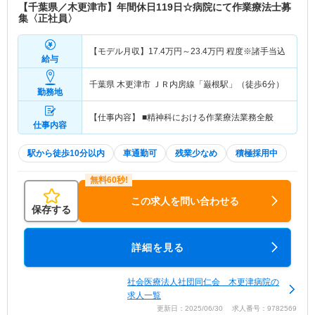
【千葉県／木更津市】年間休日119日☆病院にて作業療法士募
集〈正社員〉
【モデル月収】
17.4
万円～
23.4
万円
程度※諸手当込
給与
千葉県 木更津市
ＪＲ内房線「巌根駅」（徒歩6分）
勤務地
【仕事内容】 ■精神科における作業療法業務全般
仕事内容
駅から徒歩10分以内
車通勤可
残業少なめ
積極採用中
この求人を問い合わせる
保存する
詳細を見る
社会医療法人社団同仁会 木更津病院の
求人一覧
更新日：2025/06/30 求人番号：9782569