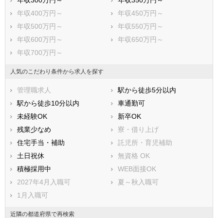
年収300万円～
年収350万円～
印旛郡酒々井町
印旛郡栄町
年収400万円～
年収450万円～
香取郡神崎町
香取郡多古町
年収500万円～
年収550万円～
香取郡東庄町
山武郡九十九里町
年収600万円～
年収650万円～
山武郡芝山町
山武郡横芝光町
年収700万円～
長生郡一宮町
長生郡睦沢町
長生郡長生村
長生郡白子町
人気のこだわり条件から求人を探す
長生郡長柄町
長生郡長南町
管理職求人
駅から徒歩5分以内
夷隅郡大多喜町
夷隅郡御宿町
駅から徒歩10分以内
車通勤可
安房郡鋸南町
未経験OK
新卒OK
残業少なめ
寮・借り上げ
住宅手当・補助
託児所・育児補助
土日祝休
無資格 OK
積極採用中
WEB面接OK
2027年4月入職可
夏～秋入職可
1月入職可
近隣の都道府県で再検索