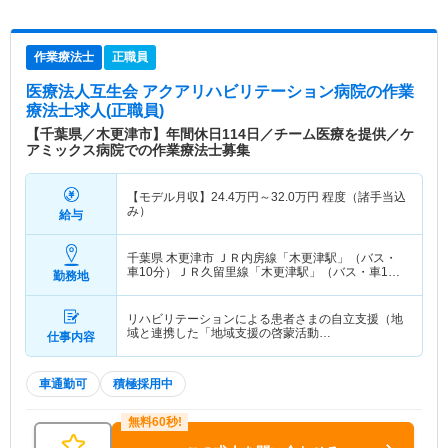
作業療法士
正職員
医療法人互生会 アクアリハビリテーション病院
の作業
療法士求人(正職員)
【千葉県／木更津市】年間休日114日／チーム医療を提供／ケ
アミックス病院での作業療法士募集
【モデル月収】
24.4
万円～
32.0
万円
程度（諸手当込
み）
給与
千葉県 木更津市
ＪＲ内房線「木更津駅」（バス・
車10分）ＪＲ久留里線「木更津駅」（バス・車10
勤務地
分）
リハビリテーションによる患者さまの自立支援（地
域と連携した「地域支援の啓蒙活動…
仕事内容
車通勤可
積極採用中