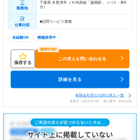
千葉県 木更津市
ＪＲ内房線「巌根駅」（バス・車8
分）
勤務地
■訪問リハビリ業務
仕事内容
未経験OK
積極採用中
この求人を問い合わせる
保存する
詳細を見る
有限会社安心の絆の求人一覧
更新日：2022/07/06 求人番号：9151232