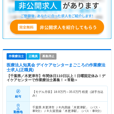
作業療法士
正職員
募集停止
医療法人知真会 デイケアセンターまごころ
の作業療法
士求人(正職員)
【千葉県／木更津市】年間休日110日以上！日曜固定休み！デ
イケアセンターで作業療法士募集！＜常勤＞
【モデル月収】
18.9
万円～
35.0
万円
程度（諸手当込
み）
給与
千葉県 木更津市
ＪＲ内房線「木更津駅」（バス・
車9分）ＪＲ久留里線「木更津駅」（バス・車9分）
勤務地