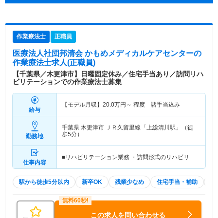
作業療法士
正職員
医療法人社団邦清会 かもめメディカルケアセンター
の
作業療法士求人(正職員)
【千葉県／木更津市】日曜固定休み／住宅手当あり／訪問リハ
ビリテーションでの作業療法士募集
【モデル月収】
20.0
万円～
程度 諸手当込み
給与
千葉県 木更津市
ＪＲ久留里線「上総清川駅」（徒
歩5分）
勤務地
■リハビリテーション業務 ・訪問形式のリハビリ
仕事内容
駅から徒歩5分以内
新卒OK
残業少なめ
住宅手当・補助
積
この求人を問い合わせる