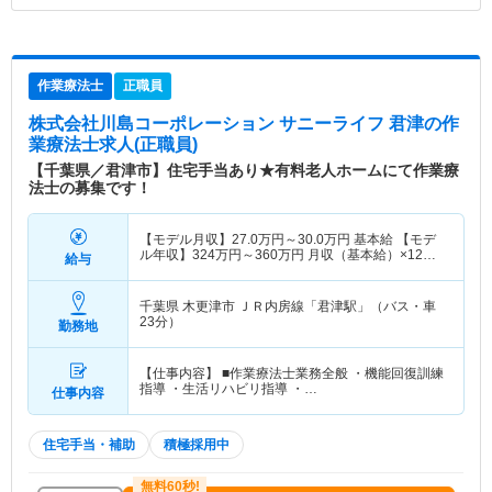
作業療法士
正職員
株式会社川島コーポレーション サニーライフ 君津
の作
業療法士求人(正職員)
【千葉県／君津市】住宅手当あり★有料老人ホームにて作業療
法士の募集です！
【モデル月収】
27.0
万円～
30.0
万円
基本給 【モデ
ル年収】
324
万円～
360
万円
月収（基本給）×12ヶ
給与
月 賞与別
千葉県 木更津市
ＪＲ内房線「君津駅」（バス・車
23分）
勤務地
【仕事内容】 ■作業療法士業務全般 ・機能回復訓練
指導 ・生活リハビリ指導 ・…
仕事内容
住宅手当・補助
積極採用中