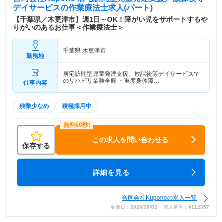
デイサービス
の作業療法士求人(パート)
【千葉県／木更津市】週1日～OK！障がい児をサポートするや
りがいのあるお仕事＜作業療法士＞
千葉県 木更津市
勤務地
居宅訪問型児童発達支援、放課後等デイサービスで
のリハビリ業務全般 ・重度身体障…
仕事内容
残業少なめ
積極採用中
この求人を問い合わせる
保存する
詳細を見る
合同会社Kuponoの求人一覧
更新日：2026/06/02 求人番号：9112357