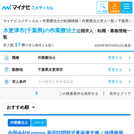
マイナビコメディカル
作業療法士の転職情報
作業療法士求人一覧
千葉県
木更津市(千葉県)の作業療法士
公開求人・転職・募集情報一
覧
17
求人数
件
※非公開求人を除く
2026年08月09日(日)更新
職種
作業療法士
変更する
勤務地
千葉県木更津市
変更する
求人条件
その他求人条件未設定
変更する
この検索条件を保存する
条件をクリア
作業療法士
パート
合同会社Kupono 居宅訪問型児童発達支援／放課後等