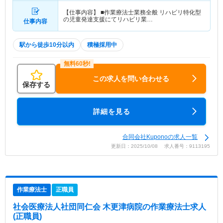
【仕事内容】 ■作業療法士業務全般 リハビリ特化型
の児童発達支援にてリハビリ業…
仕事内容
駅から徒歩10分以内
積極採用中
この求人を問い合わせる
保存する
詳細を見る
合同会社Kuponoの求人一覧
更新日：2025/10/08 求人番号：9113195
作業療法士
正職員
社会医療法人社団同仁会 木更津病院
の作業療法士求人
(正職員)