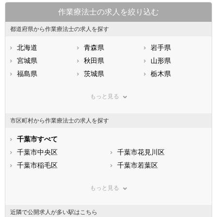
作業療法士の求人を絞り込む
都道府県から作業療法士の求人を探す
北海道
青森県
岩手県
宮城県
秋田県
山形県
福島県
茨城県
栃木県
群馬県
埼玉県
千葉県
もっと見る
東京都
神奈川県
新潟県
山梨県
長野県
富山県
市区町村から作業療法士の求人を探す
石川県
福井県
岐阜県
静岡県
千葉市すべて
愛知県
三重県
滋賀県
千葉市中央区
京都府
千葉市花見川区
大阪府
兵庫県
千葉市稲毛区
奈良県
千葉市若葉区
和歌山県
鳥取県
千葉市緑区
島根県
千葉市美浜区
岡山県
もっと見る
広島県
市部
山口県
徳島県
香川県
銚子市
愛媛県
市川市
高知県
近隣で公開求人が多い駅はこちら