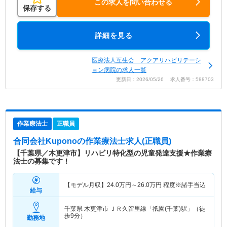
この求人を問い合わせる
保存する
詳細を見る
医療法人互生会 アクアリハビリテーシ
ョン病院の求人一覧
更新日：2026/05/26 求人番号：588703
作業療法士
正職員
合同会社Kupono
の作業療法士求人(正職員)
【千葉県／木更津市】リハビリ特化型の児童発達支援★作業療
法士の募集です！
【モデル月収】
24.0
万円～
26.0
万円
程度※諸手当込
給与
千葉県 木更津市
ＪＲ久留里線「祇園(千葉)駅」（徒
歩9分）
勤務地