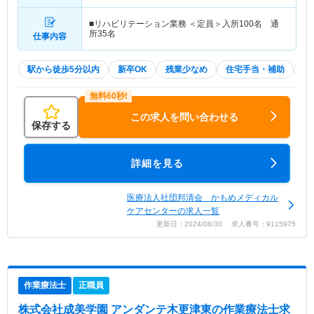
■リハビリテーション業務 ＜定員＞入所100名 通
所35名
仕事内容
駅から徒歩5分以内
新卒OK
残業少なめ
住宅手当・補助
積
この求人を問い合わせる
保存する
詳細を見る
医療法人社団邦清会 かもめメディカル
ケアセンターの求人一覧
更新日：2024/08/30 求人番号：9115975
作業療法士
正職員
株式会社成美学園 アンダンテ木更津東
の作業療法士求