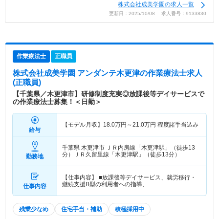
株式会社成美学園の求人一覧
更新日：2025/10/08 求人番号：9133830
作業療法士
正職員
株式会社成美学園 アンダンテ木更津
の作業療法士求人
(正職員)
【千葉県／木更津市】研修制度充実◎放課後等デイサービスで
の作業療法士募集！＜日勤＞
【モデル月収】
18.0
万円～
21.0
万円
程度諸手当込み
給与
千葉県 木更津市
ＪＲ内房線「木更津駅」（徒歩13
分）ＪＲ久留里線「木更津駅」（徒歩13分）
勤務地
【仕事内容】 ■放課後等デイサービス、就労移行・
継続支援B型の利用者への指導、…
仕事内容
残業少なめ
住宅手当・補助
積極採用中