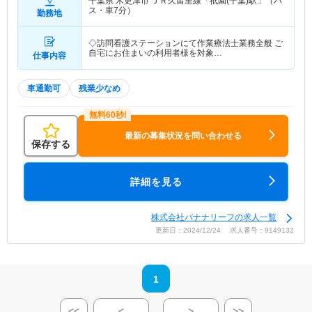
千葉県 木更津市
ＪＲ久留里線「祇園(千葉)駅」（バ
ス・車7分）
勤務地
◇訪問看護ステーションにて作業療法士業務全般 ご
自宅にお住まいの利用者様を対象…
仕事内容
車通勤可
残業少なめ
最新の募集状況を問い合わせる
保存する
詳細を見る
株式会社バナナリーフの求人一覧
更新日：2024/12/24 求人番号：9149132
1
<<
<
>
>>