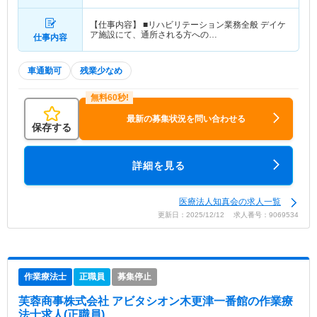
【仕事内容】 ■リハビリテーション業務全般 デイケ
ア施設にて、通所される方への…
仕事内容
車通勤可
残業少なめ
最新の募集状況を問い合わせる
保存する
詳細を見る
医療法人知真会の求人一覧
更新日：2025/12/12 求人番号：9069534
作業療法士
正職員
募集停止
芙蓉商事株式会社 アビタシオン木更津一番館
の作業療
法士求人(正職員)