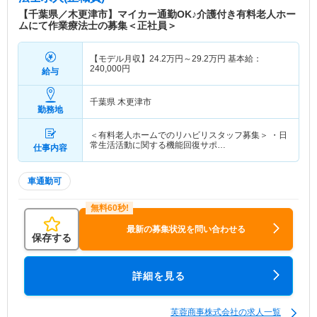
【千葉県／木更津市】マイカー通勤OK♪介護付き有料老人ホー
ムにて作業療法士の募集＜正社員＞
【モデル月収】
24.2
万円～
29.2
万円
基本給：
240,000円
給与
千葉県 木更津市
勤務地
＜有料老人ホームでのリハビリスタッフ募集＞ ・日
常生活活動に関する機能回復サポ…
仕事内容
車通勤可
最新の募集状況を問い合わせる
保存する
詳細を見る
芙蓉商事株式会社の求人一覧