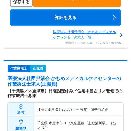
保存する
詳細を見る
医療法人社団邦清会 かもめメディカル
ケアセンターの求人一覧
更新日：2024/08/30 求人番号：9115978
作業療法士
正職員
医療法人社団邦清会 かもめメディカルケアセンター
の
作業療法士求人(正職員)
【千葉県／木更津市】日曜固定休み／住宅手当あり／老健での
作業療法士募集
【モデル月収】
20.0
万円～
程度 諸手当込み
給与
千葉県 木更津市
ＪＲ久留里線「上総清川駅」（徒
歩5分）
勤務地