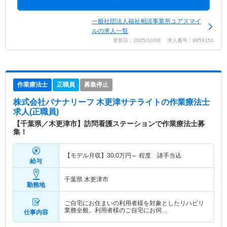
一般社団法人福祉相談事業所ユアスマイ
ルの求人一覧
更新日：2025/10/08 求人番号：9859151
作業療法士
正職員
募集停止
株式会社バナナリーフ 木更津サテライト
の作業療法士
求人(正職員)
【千葉県／木更津市】訪問看護ステーションで作業療法士募
集！
【モデル月収】
30.0
万円～
程度 諸手当込
給与
千葉県 木更津市
勤務地
ご自宅にお住まいの利用者様を対象としたリハビリ
業務全般。利用者様のご自宅にお伺…
仕事内容