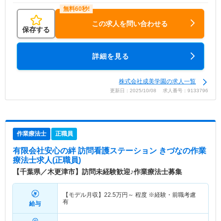
この求人を問い合わせる
保存する
詳細を見る
株式会社成美学園の求人一覧
更新日：2025/10/08 求人番号：9133796
作業療法士
正職員
有限会社安心の絆 訪問看護ステーション きづな
の作業
療法士求人(正職員)
【千葉県／木更津市】訪問未経験歓迎♪作業療法士募集
【モデル月収】
22.5
万円～
程度 ※経験・前職考慮
有
給与