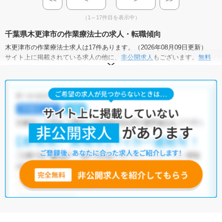
（1～17件目を表示中）
千葉県木更津市の作業療法士の求人・転職傾向
木更津市の作業療法士求人は17件あります。（2026年08月09日更新）
サイト上に掲載されている求人の他に、
非公開求人
もございます。
無料
転職支援サービス
にお申し込みいただくと、全求人からご希望条件に合
う求人を提案させていただきます。
木更津市の作業療法士求人では以下のような条件が人気です。
・
土日祝休
・
積極採用中
・
新卒OK
・
正社員(正職員)
・
病院
・
介護福祉施設
・
訪問リハビリ(在宅医療)
・
小児リハビリ
・
保育園
他の条件でも人気の求人がございますので、「こだわり条件」から検索
いただくか、お気軽にお問い合わせください。
全国の作業療法士求人
から検索いただくことも可能です。
無料転職支援サービス
にお申し込みいただくと、ご希望条件をヒアリン
グした上で求人をご提案いたします。
ご希望条件がまだ定まっていない方は
人気の希望条件をピックアップし
た求人特集
をぜひご活用ください。
転職支援の他、情報収集や募集状況の確認も、お気軽にご相談くださ