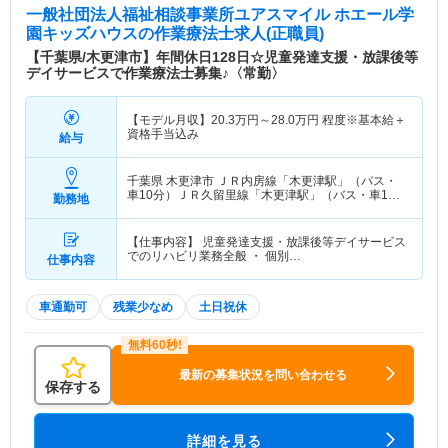
一般社団法人福祉相談事業所ユアスマイル ホエール学
園キッズハウス
の作業療法士求人(正職員)
【千葉県/木更津市】年間休日128日☆児童発達支援・放課後等
デイサービスで作業療法士募集♪〈常勤〉
【モデル月収】
20.3
万円～
28.0
万円
程度※基本給＋
資格手当込み
給与
千葉県 木更津市
ＪＲ内房線「木更津駅」（バス・
車10分）ＪＲ久留里線「木更津駅」（バス・車10
勤務地
分）
【仕事内容】 児童発達支援・放課後等デイサービス
でのリハビリ業務全般 ・ 個別…
仕事内容
車通勤可
残業少なめ
土日祝休
最新の募集状況を問い合わせる
保存する
詳細を見る