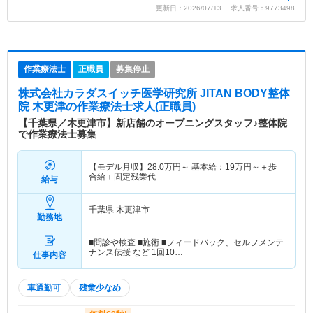
更新日：2026/07/13 求人番号：9773498
作業療法士
正職員
募集停止
株式会社カラダスイッチ医学研究所 JITAN BODY整体
院 木更津
の作業療法士求人(正職員)
【千葉県／木更津市】新店舗のオープニングスタッフ♪整体院
で作業療法士募集
【モデル月収】
28.0
万円～
基本給：
19
万円～
＋歩
合給＋固定残業代
給与
千葉県 木更津市
勤務地
■問診や検査 ■施術 ■フィードバック、セルフメンテ
ナンス伝授 など 1回10…
仕事内容
車通勤可
残業少なめ