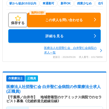
駅から徒歩10分以内
車通勤可
新卒OK
残業少なめ
住宅手
この求人を問い合わせる
保存する
詳細を見る
医療法人社団聖仁会 白井聖仁会病院の
求人一覧
更新日：2026/05/26 求人番号：10179856
作業療法士
正職員
医療法人社団聖仁会 白井聖仁会病院
の作業療法士求人
(正職員)
【千葉県／白井市】 地域密着型のケアミックス病院でのセラ
ピスト募集《北総鉄道北総線沿線》