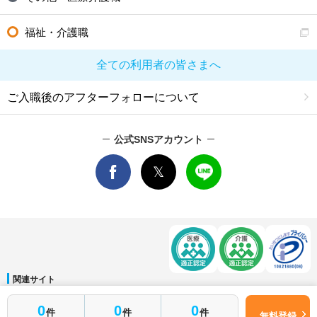
福祉・介護職
全ての利用者の皆さまへ
ご入職後のアフターフォローについて
公式SNSアカウント
関連サイト
マイナビDOCTOR
│
マイナビ看護師
│
マイナビ薬剤師
│
マイナビ保育士
0
0
0
件
件
件
運営会社
無料登録