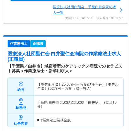
医療法人社団白翔会 千葉白井病院の求
人一覧
更新日：2026/06/19 求人番号：9065726
作業療法士
正職員
医療法人社団聖仁会 白井聖仁会病院
の作業療法士求人
(正職員)
【千葉県／白井市】域密着型のケアミックス病院でのセラピス
ト募集＜作業療法士・新卒用求人＞
【モデル月収】
25.0
万円～
程度(諸手当込) 【モデル
年収】
352
万円～
程度（諸手当込）
給与
千葉県 白井市
北総鉄道北総線「白井駅」（徒歩10
分）
勤務地
■作業療法士業務全般
仕事内容