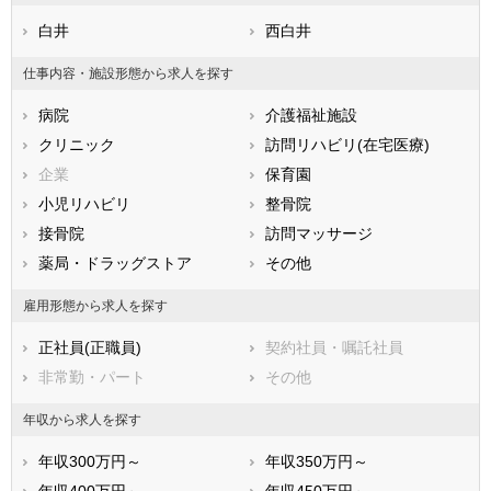
石川県
福井県
岐阜県
静岡県
白井
愛知県
西白井
三重県
滋賀県
京都府
大阪府
仕事内容・施設形態から求人を探す
兵庫県
奈良県
和歌山県
病院
介護福祉施設
鳥取県
島根県
岡山県
クリニック
訪問リハビリ(在宅医療)
広島県
山口県
徳島県
企業
保育園
香川県
愛媛県
高知県
小児リハビリ
整骨院
福岡県
佐賀県
長崎県
接骨院
訪問マッサージ
熊本県
大分県
宮崎県
薬局・ドラッグストア
その他
鹿児島県
沖縄県
雇用形態から求人を探す
正社員(正職員)
契約社員・嘱託社員
非常勤・パート
その他
年収から求人を探す
年収300万円～
年収350万円～
年収400万円～
年収450万円～