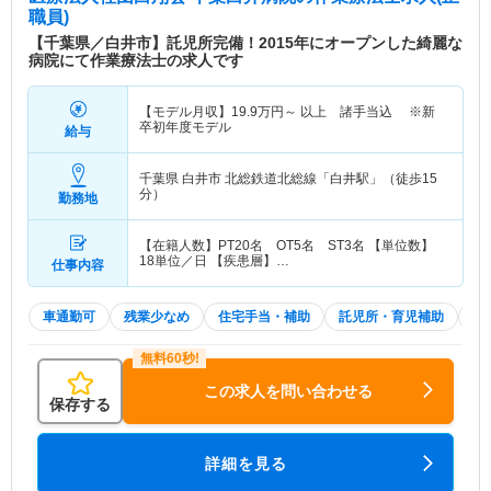
職員)
【千葉県／白井市】託児所完備！2015年にオープンした綺麗な
病院にて作業療法士の求人です
【モデル月収】
19.9
万円～
以上 諸手当込 ※新
卒初年度モデル
給与
千葉県 白井市
北総鉄道北総線「白井駅」（徒歩15
分）
勤務地
【在籍人数】PT20名 OT5名 ST3名 【単位数】
18単位／日 【疾患層】…
仕事内容
車通勤可
残業少なめ
住宅手当・補助
託児所・育児補助
積
この求人を問い合わせる
保存する
詳細を見る