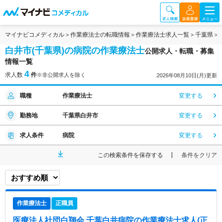
マイナビコメディカル
作業療法士の転職情報
作業療法士求人一覧
千葉県
白井市(千葉県)の病院の作業療法士
公開求人・転職・募集
情報一覧
4
求人数
件
※非公開求人を除く
2026年08月10日(月)更新
職種
作業療法士
変更する
勤務地
千葉県白井市
変更する
求人条件
病院
変更する
この検索条件を保存する
条件をクリア
作業療法士
正職員
医療法人社団白翔会 千葉白井病院
の作業療法士求人(正