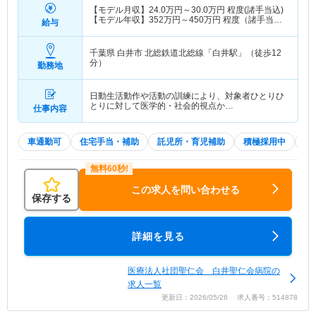
【モデル月収】
24.0
万円～
30.0
万円
程度(諸手当込)
【モデル年収】
352
万円～
450
万円
程度（諸手当
給与
込）
千葉県 白井市
北総鉄道北総線「白井駅」（徒歩12
分）
勤務地
日動生活動作や活動の訓練により、対象者ひとりひ
とりに対して医学的・社会的視点か…
仕事内容
車通勤可
住宅手当・補助
託児所・育児補助
積極採用中
W
この求人を問い合わせる
保存する
詳細を見る
医療法人社団聖仁会 白井聖仁会病院の
求人一覧
更新日：2026/05/26 求人番号：514878