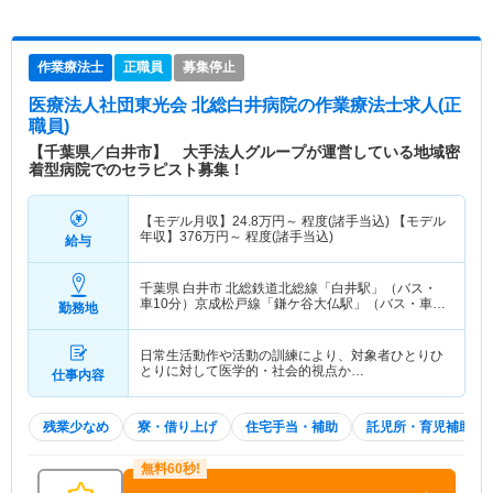
作業療法士
正職員
募集停止
医療法人社団東光会 北総白井病院
の作業療法士求人(正
職員)
【千葉県／白井市】 大手法人グループが運営している地域密
着型病院でのセラピスト募集！
【モデル月収】
24.8
万円～
程度(諸手当込) 【モデル
年収】
376
万円～
程度(諸手当込)
給与
千葉県 白井市
北総鉄道北総線「白井駅」（バス・
車10分）京成松戸線「鎌ケ谷大仏駅」（バス・車
勤務地
13分）
日常生活動作や活動の訓練により、対象者ひとりひ
とりに対して医学的・社会的視点か…
仕事内容
残業少なめ
寮・借り上げ
住宅手当・補助
託児所・育児補助