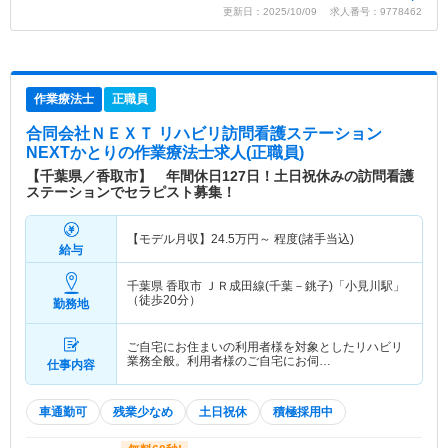
更新日：2025/10/09 求人番号：9778462
作業療法士
正職員
合同会社ＮＥＸＴ リハビリ訪問看護ステーション
NEXTかとり
の作業療法士求人(正職員)
【千葉県／香取市】 年間休日127日！土日祝休みの訪問看護
ステーションでセラピスト募集！
【モデル月収】
24.5
万円～
程度(諸手当込)
給与
千葉県 香取市
ＪＲ成田線(千葉－銚子)「小見川駅」
（徒歩20分）
勤務地
ご自宅にお住まいの利用者様を対象としたリハビリ
業務全般。利用者様のご自宅にお伺…
仕事内容
車通勤可
残業少なめ
土日祝休
積極採用中