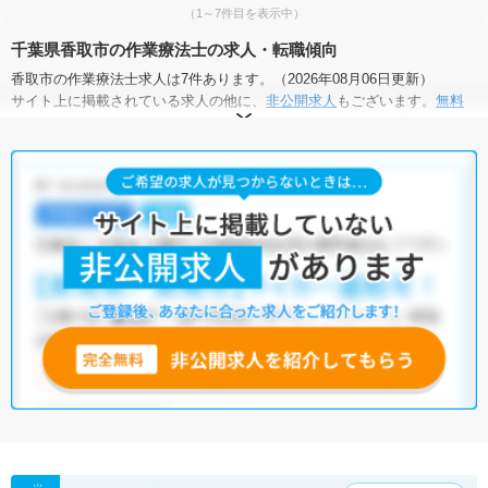
（1～7件目を表示中）
千葉県香取市の作業療法士の求人・転職傾向
香取市の作業療法士求人は7件あります。（2026年08月06日更新）
サイト上に掲載されている求人の他に、
非公開求人
もございます。
無料
転職支援サービス
にお申し込みいただくと、全求人からご希望条件に合
う求人を提案させていただきます。
香取市の作業療法士求人では以下のような条件が人気です。
・
土日祝休
・
積極採用中
・
新卒OK
・
正社員(正職員)
・
病院
・
クリニック
・
介護福祉施設
・
訪問リハビリ(在宅医療)
他の条件でも人気の求人がございますので、「こだわり条件」から検索
いただくか、お気軽にお問い合わせください。
全国の作業療法士求人
から検索いただくことも可能です。
無料転職支援サービス
にお申し込みいただくと、ご希望条件をヒアリン
グした上で求人をご提案いたします。
ご希望条件がまだ定まっていない方は
人気の希望条件をピックアップし
た求人特集
をぜひご活用ください。
転職支援の他、情報収集や募集状況の確認も、お気軽にご相談くださ
い。