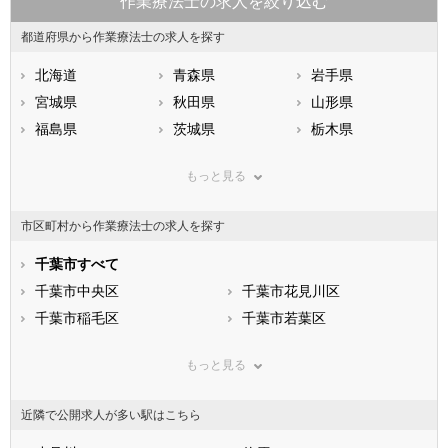
作業療法士の求人を絞り込む
都道府県から作業療法士の求人を探す
北海道
青森県
岩手県
宮城県
秋田県
山形県
福島県
茨城県
栃木県
群馬県
埼玉県
千葉県
もっと見る
東京都
神奈川県
新潟県
山梨県
長野県
富山県
市区町村から作業療法士の求人を探す
石川県
福井県
岐阜県
静岡県
千葉市すべて
愛知県
三重県
滋賀県
千葉市中央区
京都府
千葉市花見川区
大阪府
兵庫県
千葉市稲毛区
奈良県
千葉市若葉区
和歌山県
鳥取県
千葉市緑区
島根県
千葉市美浜区
岡山県
もっと見る
広島県
市部
山口県
徳島県
香川県
銚子市
愛媛県
市川市
高知県
近隣で公開求人が多い駅はこちら
福岡県
船橋市
佐賀県
館山市
長崎県