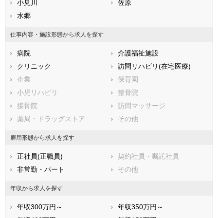
熊本県
木更津市
小見川
大分県
松戸市
佐原
宮崎県
鹿児島県
野田市
水郷
沖縄県
茂原市
成田市
佐倉市
仕事内容・施設形態から求人を探す
東金市
旭市
病院
介護福祉施設
習志野市
柏市
クリニック
訪問リハビリ(在宅医療)
勝浦市
市原市
企業
保育園
流山市
八千代市
小児リハビリ
整骨院
我孫子市
鴨川市
接骨院
訪問マッサージ
鎌ケ谷市
君津市
薬局・ドラッグストア
その他
富津市
浦安市
四街道市
袖ケ浦市
雇用形態から求人を探す
八街市
印西市
正社員(正職員)
契約社員・嘱託社員
白井市
富里市
非常勤・パート
その他
南房総市
匝瑳市
香取市
山武市
年収から求人を探す
いすみ市
大網白里市
年収300万円～
年収350万円～
印旛郡酒々井町
印旛郡栄町