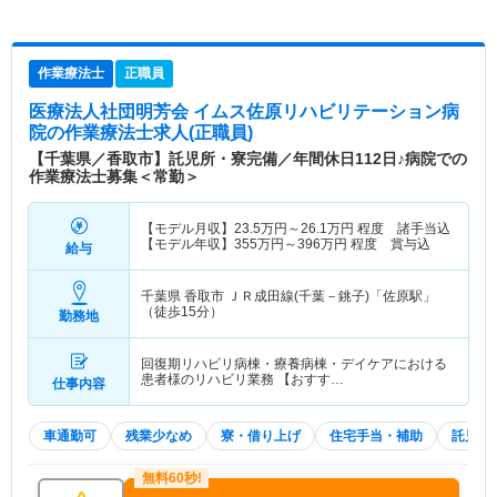
作業療法士
正職員
医療法人社団明芳会 イムス佐原リハビリテーション病
院
の作業療法士求人(正職員)
【千葉県／香取市】託児所・寮完備／年間休日112日♪病院での
作業療法士募集＜常勤＞
【モデル月収】
23.5
万円～
26.1
万円
程度 諸手当込
【モデル年収】
355
万円～
396
万円
程度 賞与込
給与
千葉県 香取市
ＪＲ成田線(千葉－銚子)「佐原駅」
（徒歩15分）
勤務地
回復期リハビリ病棟・療養病棟・デイケアにおける
患者様のリハビリ業務 【おすす…
仕事内容
車通勤可
残業少なめ
寮・借り上げ
住宅手当・補助
託児所