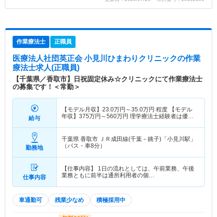
作業療法士
正職員
医療法人社団英正会 小見川ひまわりクリニック
の作業
療法士求人(正職員)
【千葉県／香取市】日祝固定休み☆クリニックにて作業療法士
の募集です！＜常勤＞
【モデル月収】
23.0
万円～
35.0
万円
程度 【モデル
年収】
375
万円～
560
万円
理学療法士経験者は優遇
給与
します。 初年度年収298万～
千葉県 香取市
ＪＲ成田線(千葉－銚子)「小見川駅」
（バス・車8分）
勤務地
【仕事内容】 1日の流れとしては、午前業務、午後
業務ともに前半は通所利用者の個…
仕事内容
車通勤可
残業少なめ
積極採用中