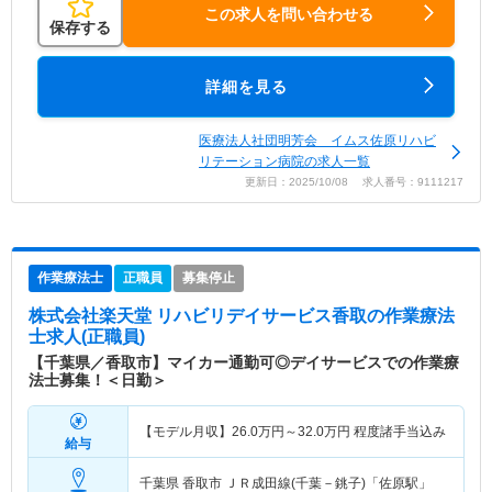
この求人を問い合わせる
保存する
詳細を見る
医療法人社団明芳会 イムス佐原リハビ
リテーション病院の求人一覧
更新日：2025/10/08 求人番号：9111217
作業療法士
正職員
募集停止
株式会社楽天堂 リハビリデイサービス香取
の作業療法
士求人(正職員)
【千葉県／香取市】マイカー通勤可◎デイサービスでの作業療
法士募集！＜日勤＞
【モデル月収】
26.0
万円～
32.0
万円
程度諸手当込み
給与
千葉県 香取市
ＪＲ成田線(千葉－銚子)「佐原駅」