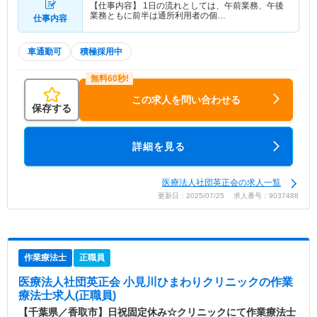
【仕事内容】 1日の流れとしては、午前業務、午後
業務ともに前半は通所利用者の個…
仕事内容
車通勤可
積極採用中
この求人を問い合わせる
保存する
詳細を見る
医療法人社団英正会の求人一覧
更新日：2025/07/25 求人番号：9037488
作業療法士
正職員
医療法人社団英正会 小見川ひまわりクリニック
の作業
療法士求人(正職員)
【千葉県／香取市】日祝固定休み☆クリニックにて作業療法士