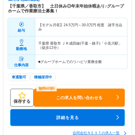
【千葉県／香取市】 土日休み◎年末年始休暇あり♪グループ
ホームで作業療法士募集！
【モデル月収】
24.5
万円～
30.0
万円
程度 諸手当込
み
給与
千葉県 香取市
ＪＲ成田線(千葉－銚子)「小見川駅」
（徒歩12分）
勤務地
■グループホームでのリハビリ業務全般
仕事内容
車通勤可
積極採用中
この求人を問い合わせる
保存する
詳細を見る
合同会社ＮＥＸＴの求人一覧