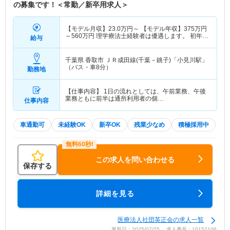
の募集です！＜常勤／新卒用求人＞
【モデル月収】
23.0
万円～
【モデル年収】
375
万円
～
560
万円
理学療法士経験者は優遇します。 初年度
給与
年収298万～
千葉県 香取市
ＪＲ成田線(千葉－銚子)「小見川駅」
（バス・車8分）
勤務地
【仕事内容】 1日の流れとしては、午前業務、午後
業務ともに前半は通所利用者の個…
仕事内容
車通勤可
未経験OK
新卒OK
残業少なめ
積極採用中
この求人を問い合わせる
保存する
詳細を見る
医療法人社団英正会の求人一覧
更新日：2025/07/25 求人番号：10152106