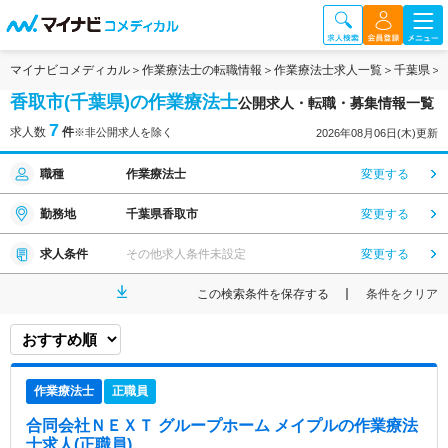
マイナビコメディカル
作業療法士の転職情報
作業療法士求人一覧
千葉県
香取市(千葉県)の作業療法士
公開求人・転職・募集情報一覧
7
求人数
件
※非公開求人を除く
2026年08月06日(木)更新
職種
作業療法士
変更する
勤務地
千葉県香取市
変更する
求人条件
その他求人条件未設定
変更する
この検索条件を保存する
条件をクリア
作業療法士
正職員
合同会社ＮＥＸＴ グループホーム メイプル
の作業療法
士求人(正職員)