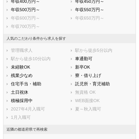
年収400万円～
年収450万円～
香取郡神崎町
香取郡多古町
年収500万円～
年収550万円～
香取郡東庄町
山武郡九十九里町
年収600万円～
年収650万円～
山武郡芝山町
山武郡横芝光町
年収700万円～
長生郡一宮町
長生郡睦沢町
長生郡長生村
長生郡白子町
人気のこだわり条件から求人を探す
長生郡長柄町
長生郡長南町
管理職求人
駅から徒歩5分以内
夷隅郡大多喜町
夷隅郡御宿町
駅から徒歩10分以内
車通勤可
安房郡鋸南町
未経験OK
新卒OK
残業少なめ
寮・借り上げ
住宅手当・補助
託児所・育児補助
土日祝休
無資格 OK
積極採用中
WEB面接OK
2027年4月入職可
夏～秋入職可
1月入職可
近隣の都道府県で再検索