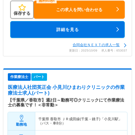
この求人を問い合わせる
保存する
詳細を見る
合同会社ＮＥＸＴの求人一覧
更新日：2025/10/09 求人番号：653037
作業療法士
パート
医療法人社団英正会 小見川ひまわりクリニック
の作業
療法士求人(パート)
【千葉県／香取市】週2日～勤務可◎クリニックにて作業療法
士の募集です！＜非常勤＞
千葉県 香取市
ＪＲ成田線(千葉－銚子)「小見川駅」
（バス・車8分）
勤務地