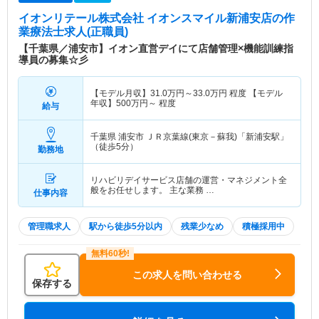
イオンリテール株式会社 イオンスマイル新浦安店
の作
業療法士求人(正職員)
【千葉県／浦安市】イオン直営デイにて店舗管理×機能訓練指
導員の募集☆彡
【モデル月収】
31.0
万円～
33.0
万円
程度 【モデル
年収】
500
万円～
程度
給与
千葉県 浦安市
ＪＲ京葉線(東京－蘇我)「新浦安駅」
（徒歩5分）
勤務地
リハビリデイサービス店舗の運営・マネジメント全
般をお任せします。 主な業務 …
仕事内容
管理職求人
駅から徒歩5分以内
残業少なめ
積極採用中
この求人を問い合わせる
保存する