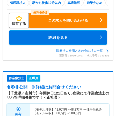
管理職求人
駅から徒歩10分以内
車通勤可
残業少なめ
積極
この求人を問い合わせる
保存する
詳細を見る
医療法人社団ときわ会の求人一覧
更新日：2026/05/07 求人番号：545851
作業療法士
正職員
名称非公開
※詳細はお問合せください
【千葉県／市川市】年間休日121日あり♪病院にて作業療法士の
リハ管理職募集です！＜正社員＞
【モデル月収】
41.6
万円～
48.3
万円
一律手当込み
【モデル年収】
500
万円～
580
万円
給与