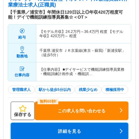
業療法士求人(正職員)
【千葉県／浦安市】年間休日120日以上◎年収420万程度可
能！デイで機能訓練指導員募集☆＜OT＞
【モデル月収】
24.2
万円～
36.4
万円
程度 【モデル
年収】
420
万円～
程度
給与
千葉県 浦安市
ＪＲ京葉線(東京－蘇我)「新浦安駅」
（徒歩5分）
勤務地
【仕事内容】 ■デイサービスで機能訓練指導員業務
・機能訓練計画作成 ・機能訓…
仕事内容
管理職求人
駅から徒歩5分以内
残業少なめ
積極採用中
この求人を問い合わせる
保存する
詳細を見る