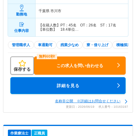
千葉県 市川市
勤務地
【在籍人数】PT：45名 OT：26名 ST：17名
【単位数】 18.4単位…
仕事内容
管理職求人
車通勤可
残業少なめ
寮・借り上げ
積極採用中
この求人を問い合わせる
保存する
詳細を見る
名称非公開 ※詳細はお問合せください
更新日：2026/06/19 求人番号：10163197
作業療法士
正職員