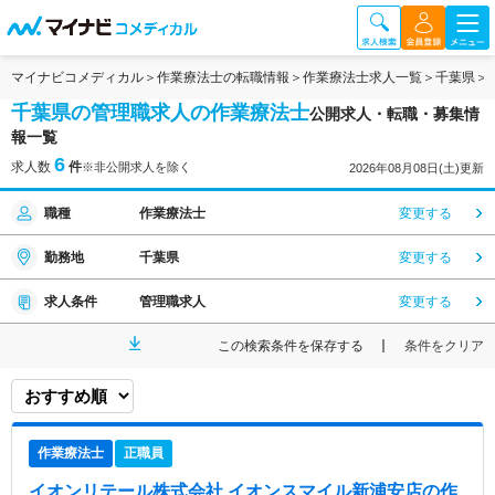
マイナビコメディカル
作業療法士の転職情報
作業療法士求人一覧
千葉県
千葉県の管理職求人の作業療法士
公開求人・転職・募集情
報一覧
6
求人数
件
※非公開求人を除く
2026年08月08日(土)更新
職種
作業療法士
変更する
勤務地
千葉県
変更する
求人条件
管理職求人
変更する
この検索条件を保存する
条件をクリア
作業療法士
正職員
イオンリテール株式会社 イオンスマイル新浦安店
の作