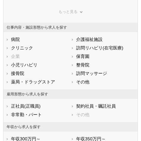
群馬県
埼玉県
千葉県
もっと見る
東京都
神奈川県
新潟県
山梨県
長野県
富山県
仕事内容・施設形態から求人を探す
石川県
福井県
岐阜県
静岡県
病院
愛知県
介護福祉施設
三重県
滋賀県
クリニック
京都府
訪問リハビリ(在宅医療)
大阪府
兵庫県
企業
奈良県
保育園
和歌山県
鳥取県
小児リハビリ
島根県
整骨院
岡山県
広島県
接骨院
山口県
訪問マッサージ
徳島県
香川県
薬局・ドラッグストア
愛媛県
その他
高知県
福岡県
佐賀県
長崎県
雇用形態から求人を探す
熊本県
大分県
宮崎県
正社員(正職員)
契約社員・嘱託社員
鹿児島県
沖縄県
非常勤・パート
その他
年収から求人を探す
年収300万円～
年収350万円～