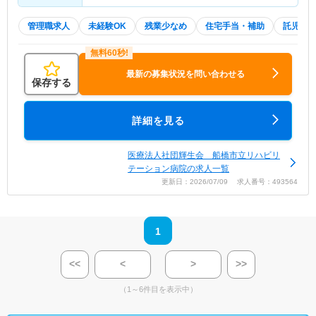
管理職求人
未経験OK
残業少なめ
住宅手当・補助
託児所
最新の募集状況を問い合わせる
保存する
詳細を見る
医療法人社団輝生会 船橋市立リハビリ
テーション病院の求人一覧
更新日：2026/07/09 求人番号：493564
1
<<
<
>
>>
（1～6件目を表示中）