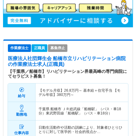
作業療法士
正職員
募集停止
医療法人社団輝生会 船橋市立リハビリテーション病院
の作業療法士求人(正職員)
【千葉県／船橋市】リハビリテーション界最高峰の専門病院に
てセラピスト募集！
【モデル月収】
26.8
万円～
基本給＋住宅手当 【モ
デル年収】
380
万円～
給与
千葉県 船橋市
ＪＲ総武線「船橋駅」（バス・車18
分）東武野田線「船橋駅」（バス・車18分）
勤務地
日動生活動作や活動の訓練により、対象者ひとりひ
とりに対して医学的・社会的視点か…
仕事内容