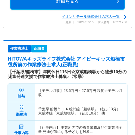
詳細を見る
イオンリテール株式会社の求人一覧
更新日：2026/07/15 求人番号：10271250
作業療法士
正職員
HITOWAキッズライフ株式会社 アイビーキッズ船橋市
役所前
の作業療法士求人(正職員)
【千葉県/船橋市】年間休日116日☆京成船橋駅から徒歩10分の
児童発達支援で作業療法士募集♪〈常勤〉
【モデル月収】
23.6
万円～
27.6
万円
程度※モデル月
収
給与
千葉県 船橋市
ＪＲ総武線「船橋駅」（徒歩13分）
京成本線「京成船橋駅」（徒歩10分） 他
勤務地
【仕事内容】 事業所内での療育業務及び付随業務全
般 発達が気になる子どもを対象…
仕事内容