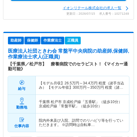
イオンリテール株式会社の求人一覧
更新日：2026/07/15 求人番号：10271249
助産師
保健師
作業療法士
正職員
医療法人社団ときわ会 常盤平中央病院
の助産師,保健師,
作業療法士求人(正職員)
【千葉県／松戸市】 療養病院でのセラピスト！《マイカー通
勤可能》
【モデル月収】
26.5
万円～
34.4
万円
程度（諸手当込
み） 【モデル年収】
300
万円～
350
万円
程度（諸手
給与
当込み）
千葉県 松戸市
京成松戸線「五香駅」（徒歩10分）
京成松戸線「常盤平駅」（徒歩10分）
勤務地
院内外来及び入院、訪問でのリハビリ等を行ってい
ただきます。 ※訪問時は自転車…
仕事内容