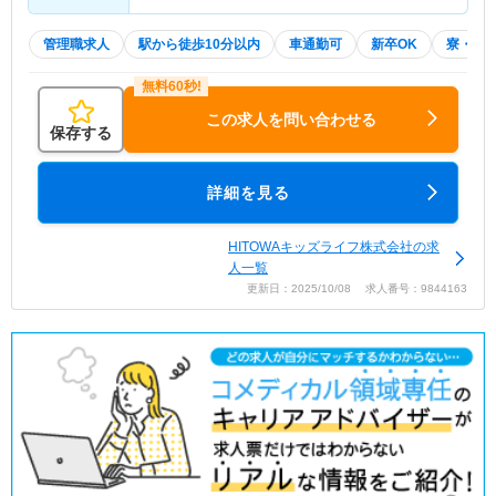
管理職求人
駅から徒歩10分以内
車通勤可
新卒OK
寮・借
この求人を問い合わせる
保存する
詳細を見る
HITOWAキッズライフ株式会社の求
人一覧
更新日：2025/10/08 求人番号：9844163