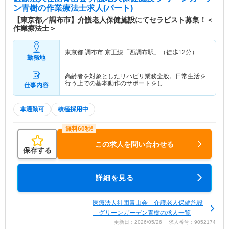
ン青樹
の作業療法士求人(パート)
【東京都／調布市】介護老人保健施設にてセラピスト募集！＜
作業療法士＞
東京都 調布市
京王線「西調布駅」（徒歩12分）
勤務地
高齢者を対象としたリハビリ業務全般。日常生活を
行う上での基本動作のサポートをし…
仕事内容
車通勤可
積極採用中
この求人を問い合わせる
保存する
詳細を見る
医療法人社団青山会 介護老人保健施設
グリーンガーデン青樹の求人一覧
更新日：2026/05/26 求人番号：9052174