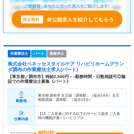
作業療法士
パート
募集停止
株式会社ベネッセスタイルケア リハビリホームグラン
ダ調布
の作業療法士求人(パート)
【東京都／調布市】時給2,500円～♪勤務時間・日数相談可◎施
設での作業療法士募集《パート》
東京都 調布市
京王線「調布駅」（徒歩14分）京王
相模原線「調布駅」（徒歩14分）
勤務地
【1】ご入居者に対する以下のサービス提供 ご入居
時の機能評価 / リハビリプロ…
仕事内容