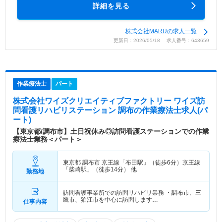
詳細を見る
株式会社MARUの求人一覧
更新日：2026/05/18 求人番号：643659
作業療法士
パート
株式会社ワイズクリエイティブファクトリー ワイズ訪
問看護リハビリステーション 調布
の作業療法士求人(パ
ート)
【東京都/調布市】土日祝休み◎訪問看護ステーションでの作業
療法士業務＜パート＞
東京都 調布市
京王線「布田駅」（徒歩6分）京王線
「柴崎駅」（徒歩14分） 他
勤務地
訪問看護事業所での訪問リハビリ業務 ・調布市、三
鷹市、狛江市を中心に訪問します…
仕事内容