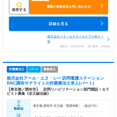
最新の募集状況を問い合わせる
保存する
詳細を見る
株式会社ベネッセスタイルケアの求人一
覧
更新日：2026/03/26 求人番号：646498
作業療法士
パート
募集停止
株式会社アール・エヌ・シー 訪問看護ステーション
RNC調布サテライト
の作業療法士求人(パート)
【東京都／調布市】 訪問リハビリテーション部門開設！セラ
ピスト募集《京王線沿線》
東京都 調布市
京王線「西調布駅」（徒歩7分）
勤務地