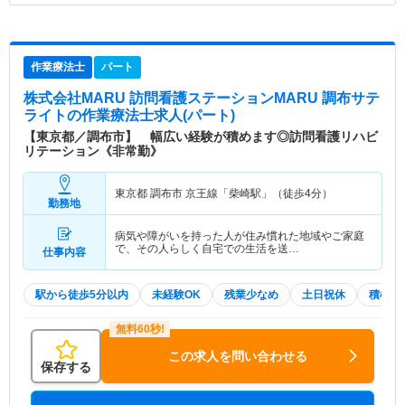
作業療法士
パート
株式会社MARU 訪問看護ステーションMARU 調布サテ
ライト
の作業療法士求人(パート)
【東京都／調布市】 幅広い経験が積めます◎訪問看護リハビ
リテーション《非常勤》
東京都 調布市
京王線「柴崎駅」（徒歩4分）
勤務地
病気や障がいを持った人が住み慣れた地域やご家庭
で、その人らしく自宅での生活を送…
仕事内容
駅から徒歩5分以内
未経験OK
残業少なめ
土日祝休
積極採
この求人を問い合わせる
保存する