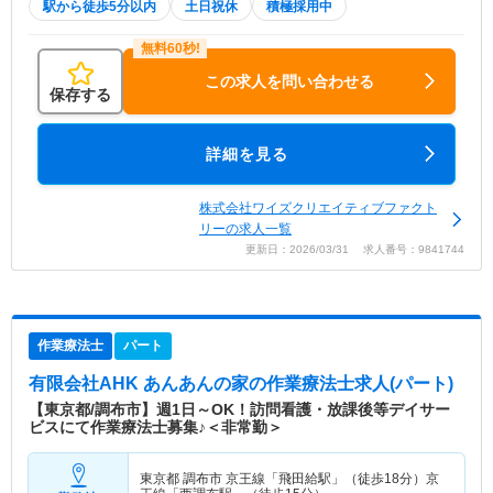
駅から徒歩5分以内
土日祝休
積極採用中
この求人を問い合わせる
保存する
詳細を見る
株式会社ワイズクリエイティブファクト
リーの求人一覧
更新日：2026/03/31 求人番号：9841744
作業療法士
パート
有限会社AHK あんあんの家
の作業療法士求人(パート)
【東京都/調布市】週1日～OK！訪問看護・放課後等デイサー
ビスにて作業療法士募集♪＜非常勤＞
東京都 調布市
京王線「飛田給駅」（徒歩18分）京