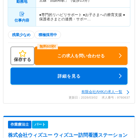
王線「西調布駅」（徒歩15分）
勤務地
●専門的リハビリサポート ●お子さまへの療育支援 ●
保護者さまとの連携・サポー…
仕事内容
残業少なめ
積極採用中
この求人を問い合わせる
保存する
詳細を見る
有限会社AHKの求人一覧
更新日：2026/03/02 求人番号：9760637
作業療法士
パート
株式会社ウィズユー ウィズユー訪問看護ステーション