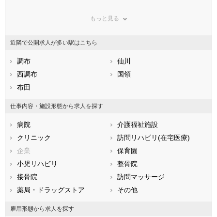
群馬県
埼玉県
千葉県
もっと見る
東京都
神奈川県
新潟県
山梨県
長野県
富山県
近隣で公開求人が多い駅はこちら
石川県
福井県
岐阜県
静岡県
調布
愛知県
仙川
三重県
滋賀県
西調布
京都府
国領
大阪府
兵庫県
布田
奈良県
和歌山県
鳥取県
島根県
岡山県
仕事内容・施設形態から求人を探す
広島県
山口県
徳島県
病院
介護福祉施設
香川県
愛媛県
高知県
クリニック
訪問リハビリ(在宅医療)
福岡県
佐賀県
長崎県
企業
保育園
熊本県
大分県
宮崎県
小児リハビリ
整骨院
鹿児島県
沖縄県
接骨院
訪問マッサージ
薬局・ドラッグストア
その他
雇用形態から求人を探す