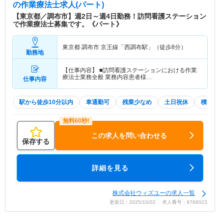
の作業療法士求人(パート)
【東京都／調布市】週2日～週4日勤務！訪問看護ステーション
で作業療法士募集です。《パート》
東京都 調布市
京王線「西調布駅」（徒歩8分）
勤務地
【仕事内容】 ■訪問看護ステーションにおける作業
療法士業務全般 業務内容患者様…
仕事内容
駅から徒歩10分以内
車通勤可
残業少なめ
土日祝休
積極採
この求人を問い合わせる
保存する
詳細を見る
株式会社ウィズユーの求人一覧
更新日：2025/10/02 求人番号：9768023