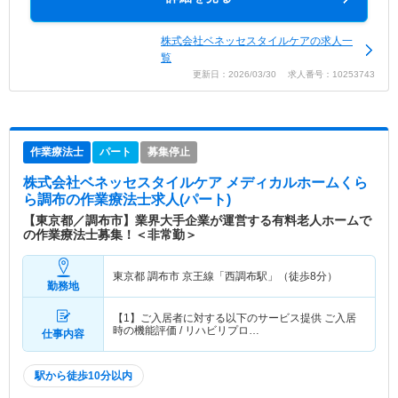
株式会社ベネッセスタイルケアの求人一
覧
更新日：2026/03/30 求人番号：10253743
作業療法士
パート
募集停止
株式会社ベネッセスタイルケア メディカルホームくら
ら調布
の作業療法士求人(パート)
【東京都／調布市】業界大手企業が運営する有料老人ホームで
の作業療法士募集！＜非常勤＞
東京都 調布市
京王線「西調布駅」（徒歩8分）
勤務地
【1】ご入居者に対する以下のサービス提供 ご入居
時の機能評価 / リハビリプロ…
仕事内容
駅から徒歩10分以内