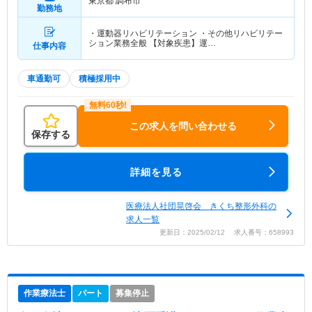
東京都 調布市
勤務地
・運動器リハビリテーション ・その他リハビリテー
ション業務全般 【対象疾患】運…
仕事内容
車通勤可
積極採用中
この求人を問い合わせる
保存する
詳細を見る
医療法人社団晃啓会 きくち整形外科の
求人一覧
更新日：2025/02/12 求人番号：658993
作業療法士
パート
募集停止