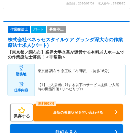
更新日：2026/07/09 求人番号：9785975
作業療法士
パート
募集停止
株式会社ベネッセスタイルケア グランダ深大寺
の作業
療法士求人(パート)
【東京都／調布市】業界大手企業が運営する有料老人ホームで
の作業療法士募集！＜非常勤＞
東京都 調布市
京王線「布田駅」（徒歩16分）
勤務地
【1】ご入居者に対する以下のサービス提供 ご入居
時の機能評価 / リハビリプロ…
仕事内容
最新の募集状況を問い合わせる
保存する
詳細を見る