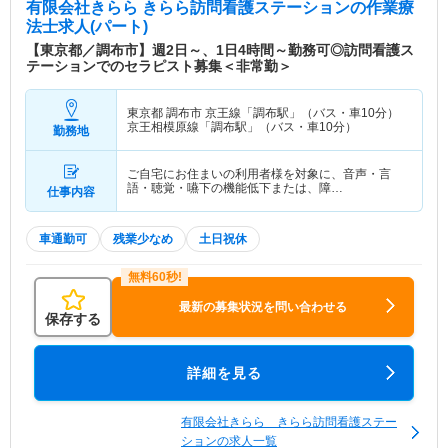
有限会社きらら きらら訪問看護ステーション
の作業療
法士求人(パート)
【東京都／調布市】週2日～、1日4時間～勤務可◎訪問看護ス
テーションでのセラピスト募集＜非常勤＞
東京都 調布市
京王線「調布駅」（バス・車10分）
京王相模原線「調布駅」（バス・車10分）
勤務地
ご自宅にお住まいの利用者様を対象に、音声・言
語・聴覚・嚥下の機能低下または、障…
仕事内容
車通勤可
残業少なめ
土日祝休
最新の募集状況を問い合わせる
保存する
詳細を見る
有限会社きらら きらら訪問看護ステー
ションの求人一覧