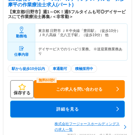
摩平
の作業療法士求人(パート)
【東京都/日野市】週1～OK！週5フルタイムも可◎デイサービ
スにて作業療法士募集♪＜非常勤＞
東京都 日野市
ＪＲ中央線「豊田駅」（徒歩10分）
ＪＲ八高線「北八王子駅」（徒歩19分） 他
勤務地
デイサービスでのリハビリ業務。 ※送迎業務業務あ
り
仕事内容
駅から徒歩10分以内
車通勤可
積極採用中
この求人を問い合わせる
保存する
詳細を見る
株式会社フージャースホールディングス
の求人一覧