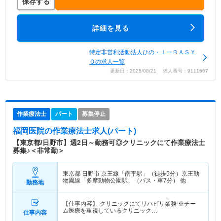
保存する
詳細を見る
特定非営利活動法人ひの・ＩーＢＡＳＹ
Ｏの求人一覧
更新日：2025/08/21 求人番号：9111667
作業療法士
パート
募集停止
福岡医院
の作業療法士求人(パート)
【東京都/日野市】週2日～勤務可◎クリニックにて作業療法士
募集♪＜非常勤＞
東京都 日野市
京王線「南平駅」（徒歩5分）京王動
物園線「多摩動物公園駅」（バス・車7分） 他
勤務地
【仕事内容】 クリニックにてリハビリ業務 ※チー
ム医療を重視しているクリニック…
仕事内容