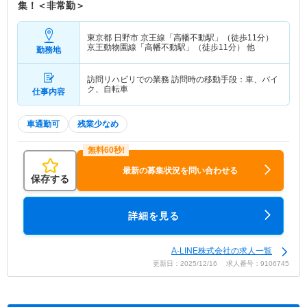
集！＜非常勤＞
東京都 日野市
京王線「高幡不動駅」（徒歩11分）
京王動物園線「高幡不動駅」（徒歩11分） 他
勤務地
訪問リハビリでの業務 訪問時の移動手段：車、バイ
ク、自転車
仕事内容
車通勤可
残業少なめ
最新の募集状況を問い合わせる
保存する
詳細を見る
A-LINE株式会社の求人一覧
更新日：2025/12/16 求人番号：9106745