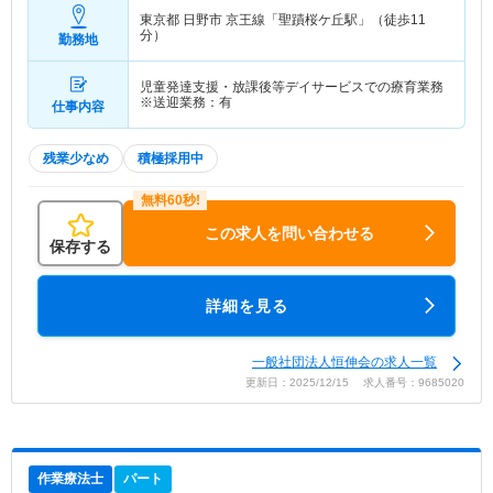
東京都 日野市
京王線「聖蹟桜ケ丘駅」（徒歩11
分）
勤務地
児童発達支援・放課後等デイサービスでの療育業務
※送迎業務：有
仕事内容
残業少なめ
積極採用中
この求人を問い合わせる
保存する
詳細を見る
一般社団法人恒伸会の求人一覧
更新日：2025/12/15 求人番号：9685020
作業療法士
パート