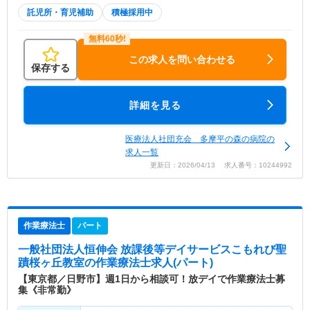
託児所・育児補助
積極採用中
この求人を問い合わせる
保存する
詳細を見る
医療法人社団充会 多摩平の森の病院の
求人一覧
更新日：2026/04/13 求人番号：10244992
作業療法士
パート
一般社団法人恒伸会 放課後等デイサービスこもれび聖
蹟桜ヶ丘教室
の作業療法士求人(パート)
【東京都／日野市】週1日から相談可！放デイで作業療法士募
集《非常勤》