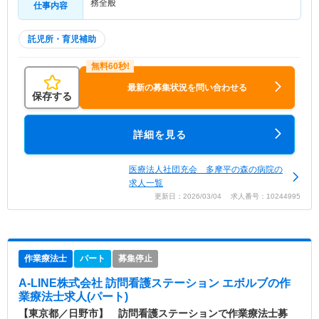
務全般
仕事内容
託児所・育児補助
最新の募集状況を問い合わせる
保存する
詳細を見る
医療法人社団充会 多摩平の森の病院の
求人一覧
更新日：2026/03/04 求人番号：10244995
作業療法士
パート
募集停止
A-LINE株式会社 訪問看護ステーション エボルブ
の作
業療法士求人(パート)
【東京都／日野市】 訪問看護ステーションで作業療法士募