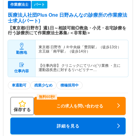
作業療法士
パート
医療法人社団Plus One 日野みんなの診療所
の作業療法
士求人(パート)
【東京都/日野市】週1日～相談可能◎救急・小児・在宅診療を
行う診療所にて作業療法士募集♪＜非常勤＞
東京都 日野市
ＪＲ中央線「豊田駅」（徒歩13分）
京王線「南平駅」（徒歩14分）
勤務地
【仕事内容】 クリニックにてリハビリ業務 ・主に
運動器疾患に対するリハビリテー…
仕事内容
車通勤可
残業少なめ
積極採用中
この求人を問い合わせる
保存する
詳細を見る