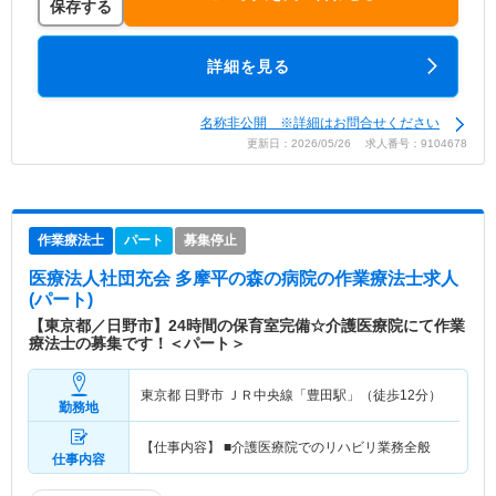
保存する
詳細を見る
名称非公開 ※詳細はお問合せください
更新日：2026/05/26 求人番号：9104678
作業療法士
パート
募集停止
医療法人社団充会 多摩平の森の病院
の作業療法士求人
(パート)
【東京都／日野市】24時間の保育室完備☆介護医療院にて作業
療法士の募集です！＜パート＞
東京都 日野市
ＪＲ中央線「豊田駅」（徒歩12分）
勤務地
【仕事内容】 ■介護医療院でのリハビリ業務全般
仕事内容