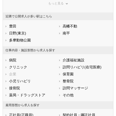
もっと見る
東京都
神奈川県
新潟県
山梨県
長野県
富山県
近隣で公開求人が多い駅はこちら
石川県
福井県
岐阜県
静岡県
豊田
愛知県
高幡不動
三重県
滋賀県
日野(東京)
京都府
南平
大阪府
兵庫県
多摩動物公園
奈良県
和歌山県
鳥取県
島根県
岡山県
仕事内容・施設形態から求人を探す
広島県
山口県
徳島県
病院
介護福祉施設
香川県
愛媛県
高知県
クリニック
訪問リハビリ(在宅医療)
福岡県
佐賀県
長崎県
企業
保育園
熊本県
大分県
宮崎県
小児リハビリ
整骨院
鹿児島県
沖縄県
接骨院
訪問マッサージ
薬局・ドラッグストア
その他
雇用形態から求人を探す
正社員(正職員)
契約社員・嘱託社員