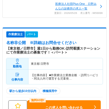
医療法人社団Plus One 日野み
んなの診療所の求人一覧
更新日：2026/05/26 求人番号：9856698
作業療法士
パート
名称非公開
※詳細はお問合せください
【東京都／日野市】週1日から勤務OK♪訪問看護ステーション
にて作業療法士の募集です！＜パート＞
東京都 日野市
勤務地
【仕事内容】 ■作業療法士業務全般 ・訪問リハビリ
・同法人内で運営する児童発…
仕事内容
駅から徒歩10分以内
積極採用中
この求人を問い合わせる