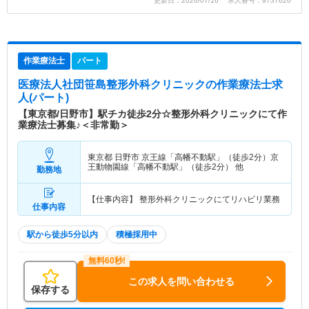
更新日：2026/07/16 求人番号：9737626
作業療法士
パート
医療法人社団笹島整形外科クリニック
の作業療法士求
人(パート)
【東京都/日野市】駅チカ徒歩2分☆整形外科クリニックにて作
業療法士募集♪＜非常勤＞
東京都 日野市
京王線「高幡不動駅」（徒歩2分）京
王動物園線「高幡不動駅」（徒歩2分） 他
勤務地
【仕事内容】 整形外科クリニックにてリハビリ業務
仕事内容
駅から徒歩5分以内
積極採用中
この求人を問い合わせる
保存する