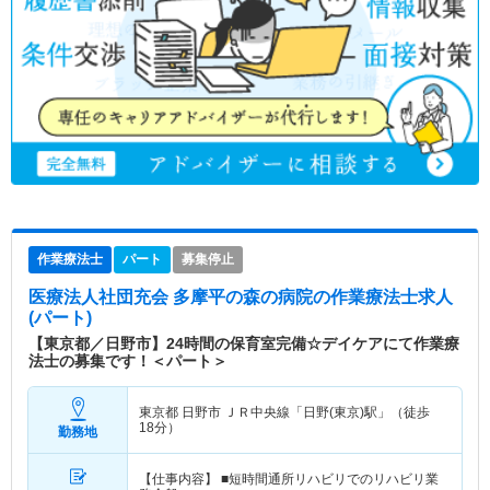
作業療法士
パート
募集停止
医療法人社団充会 多摩平の森の病院
の作業療法士求人
(パート)
【東京都／日野市】24時間の保育室完備☆デイケアにて作業療
法士の募集です！＜パート＞
東京都 日野市
ＪＲ中央線「日野(東京)駅」（徒歩
18分）
勤務地
【仕事内容】 ■短時間通所リハビリでのリハビリ業