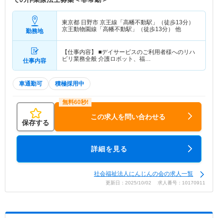
東京都 日野市
京王線「高幡不動駅」（徒歩13分）
京王動物園線「高幡不動駅」（徒歩13分） 他
勤務地
【仕事内容】 ■デイサービスのご利用者様へのリハ
ビリ業務全般 介護ロボット、福…
仕事内容
車通勤可
積極採用中
この求人を問い合わせる
保存する
詳細を見る
社会福祉法人にんじんの会の求人一覧
更新日：2025/10/02 求人番号：10170911