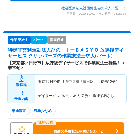
社会医療法人社団健生会の求人一覧
更新日：2025/10/01 求人番号：9828574
作業療法士
パート
募集停止
特定非営利活動法人ひの・ＩーＢＡＳＹＯ 放課後デイ
サービス クリッパーズ
の作業療法士求人(パート)
【東京都／日野市】放課後デイサービスで作業療法士募集！＜
非常勤＞
東京都 日野市
ＪＲ中央線「豊田駅」（徒歩12分）
勤務地
デイサービスでのリハビリ業務 ※送迎業務なし
仕事内容
車通勤可
残業少なめ
最新の募集状況を問い合わせる