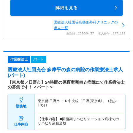
詳細を見る
医療法人社団笹島整形外科クリニックの
求人一覧
更新日：2026/04/27 求人番号：9771172
作業療法士
パート
医療法人社団充会 多摩平の森の病院
の作業療法士求人
(パート)
【東京都／日野市】24時間の保育室完備☆病院にて作業療法士
の募集です！＜パート＞
東京都 日野市
ＪＲ中央線「日野(東京)駅」（徒歩
18分）
勤務地
【仕事内容】 ■回復期リハビリテーション病棟での
リハビリ業務全般
仕事内容