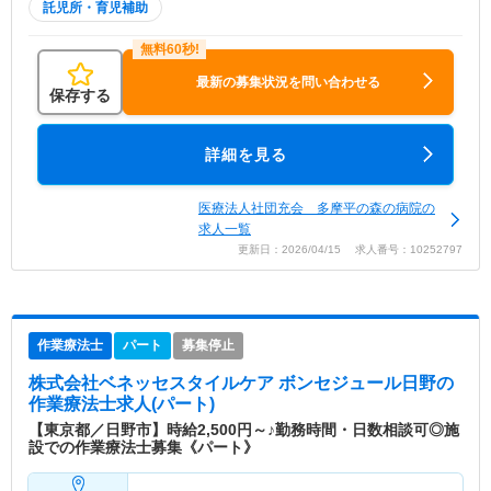
託児所・育児補助
最新の募集状況を問い合わせる
保存する
詳細を見る
医療法人社団充会 多摩平の森の病院の
求人一覧
更新日：2026/04/15 求人番号：10252797
作業療法士
パート
募集停止
株式会社ベネッセスタイルケア ボンセジュール日野
の
作業療法士求人(パート)
【東京都／日野市】時給2,500円～♪勤務時間・日数相談可◎施
設での作業療法士募集《パート》