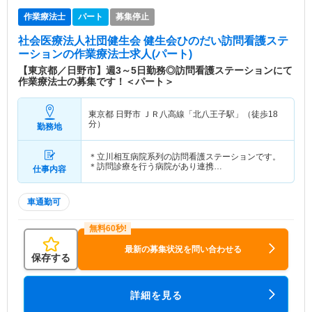
作業療法士
パート
募集停止
社会医療法人社団健生会 健生会ひのだい訪問看護ステ
ーション
の作業療法士求人(パート)
【東京都／日野市】週3～5日勤務◎訪問看護ステーションにて
作業療法士の募集です！＜パート＞
東京都 日野市
ＪＲ八高線「北八王子駅」（徒歩18
分）
勤務地
＊立川相互病院系列の訪問看護ステーションです。
＊訪問診療を行う病院があり連携…
仕事内容
車通勤可
最新の募集状況を問い合わせる
保存する
詳細を見る