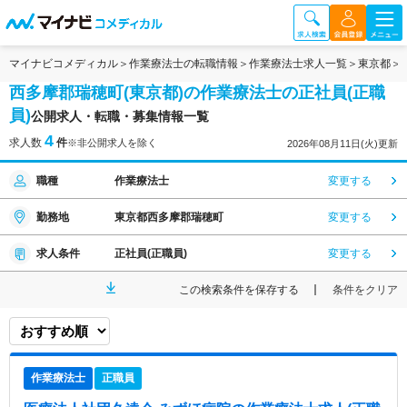
マイナビコメディカル
作業療法士の転職情報
作業療法士求人一覧
東京都
西多摩郡瑞穂町(東京都)の作業療法士の正社員(正職
員)
公開求人・転職・募集情報一覧
4
求人数
件
※非公開求人を除く
2026年08月11日(火)更新
職種
作業療法士
変更する
勤務地
東京都西多摩郡瑞穂町
変更する
求人条件
正社員(正職員)
変更する
この検索条件を保存する
条件をクリア
作業療法士
正職員