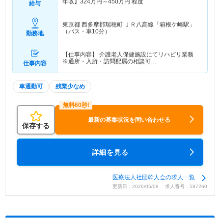
年収】
324
万円～
450
万円
程度
給与
東京都 西多摩郡瑞穂町
ＪＲ八高線「箱根ケ崎駅」
（バス・車10分）
勤務地
【仕事内容】 介護老人保健施設にてリハビリ業務
※通所・入所・訪問配属の相談可…
仕事内容
車通勤可
残業少なめ
最新の募集状況を問い合わせる
保存する
詳細を見る
医療法人社団幹人会の求人一覧
更新日：2026/05/08 求人番号：587260