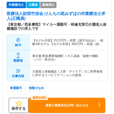
作業療法士
正職員
募集停止
医療法人財団竹栄会 けんちの苑みずほ
の作業療法士求
人(正職員)
【東京都／西多摩郡】マイカー通勤可・研修充実◎介護老人保
健施設での求人です
【モデル月収】
25.5
万円～
程度（諸手当込み）・経
験3年モデル 【モデル年収】
400
万円～
程度（諸手
給与
当込み）・経験3年モデル
東京都 西多摩郡瑞穂町
ＪＲ八高線「箱根ケ崎駅」
（バス・車10分）
勤務地
介護老人保健施設（入所・デイケア）のご利用者様
に対するリハビリテーションの提供…
仕事内容
車通勤可
残業少なめ
最新の募集状況を問い合わせる
保存する