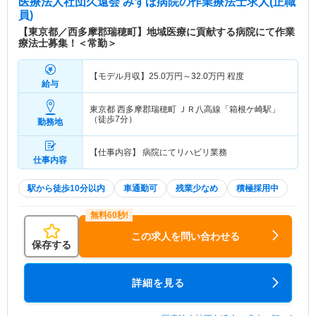
医療法人社団久遠会 みずほ病院
の作業療法士求人(正職
員)
【東京都／西多摩郡瑞穂町】地域医療に貢献する病院にて作業
療法士募集！＜常勤＞
【モデル月収】
25.0
万円～
32.0
万円
程度
給与
東京都 西多摩郡瑞穂町
ＪＲ八高線「箱根ケ崎駅」
（徒歩7分）
勤務地
【仕事内容】 病院にてリハビリ業務
仕事内容
駅から徒歩10分以内
車通勤可
残業少なめ
積極採用中
この求人を問い合わせる
保存する
詳細を見る