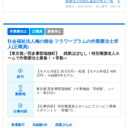
医療法人社団久遠会の求人一覧
更新日：2025/10/02 求人番号：589718
作業療法士
正職員
募集停止
社会福祉法人梅の樹会 フラワープラム
の作業療法士求
人(正職員)
【東京都／西多摩郡瑞穂町】 残業ほぼなし！特別養護老人ホ
ームで作業療法士募集！＜常勤＞
【モデル月収】
30.0
万円～
程度 【モデル年収】
488
万円～
※経験5年モデル
給与
東京都 西多摩郡瑞穂町
ＪＲ青梅線「羽村駅」（バ
ス・車22分）
勤務地
【仕事内容】 特別養護老人ホームにてリハビリ業務
☆ポイント☆ ・実働7.5…
仕事内容
車通勤可
未経験OK
残業少なめ