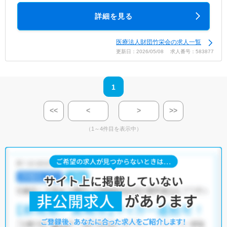
詳細を見る
医療法人財団竹栄会の求人一覧
更新日：2026/05/08 求人番号：583877
1
<<
<
>
>>
（1～4件目を表示中）