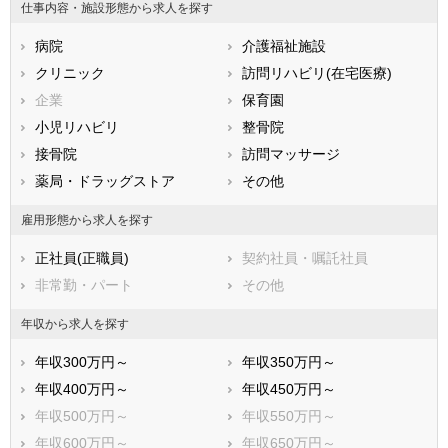
仕事内容・施設形態から求人を探す
兵庫県
奈良県
和歌山県
病院
介護福祉施設
鳥取県
島根県
岡山県
クリニック
訪問リハビリ(在宅医療)
広島県
山口県
徳島県
企業
保育園
香川県
愛媛県
高知県
小児リハビリ
整骨院
福岡県
佐賀県
長崎県
接骨院
訪問マッサージ
熊本県
大分県
宮崎県
薬局・ドラッグストア
その他
鹿児島県
沖縄県
雇用形態から求人を探す
正社員(正職員)
契約社員・嘱託社員
非常勤・パート
その他
年収から求人を探す
年収300万円～
年収350万円～
年収400万円～
年収450万円～
年収500万円～
年収550万円～
年収600万円～
年収650万円～