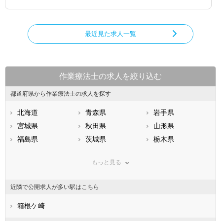
最近見た求人一覧
作業療法士の求人を絞り込む
都道府県から作業療法士の求人を探す
北海道
青森県
岩手県
宮城県
秋田県
山形県
福島県
茨城県
栃木県
群馬県
埼玉県
千葉県
もっと見る
東京都
神奈川県
新潟県
山梨県
長野県
富山県
近隣で公開求人が多い駅はこちら
石川県
福井県
岐阜県
静岡県
箱根ケ崎
愛知県
三重県
滋賀県
京都府
大阪府