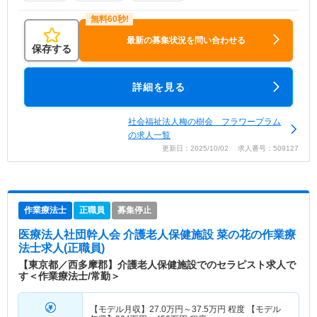
最新の募集状況を問い合わせる
保存する
詳細を見る
社会福祉法人梅の樹会 フラワープラム
の求人一覧
更新日：2025/10/02 求人番号：509127
作業療法士
正職員
募集停止
医療法人社団幹人会 介護老人保健施設 菜の花
の作業療
法士求人(正職員)
【東京都／西多摩郡】介護老人保健施設でのセラピスト求人で
す＜作業療法士/常勤＞
【モデル月収】
27.0
万円～
37.5
万円
程度 【モデル