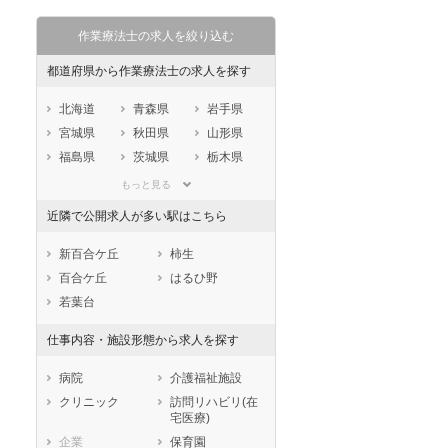
作業療法士の求人を絞り込む
都道府県から作業療法士の求人を探す
北海道
青森県
岩手県
宮城県
秋田県
山形県
福島県
茨城県
栃木県
群馬県
埼玉県
千葉県
もっと見る
東京都
神奈川県
新潟県
近隣で公開求人が多い駅はこちら
山梨県
長野県
富山県
石川県
福井県
岐阜県
新百合ケ丘
柿生
静岡県
愛知県
三重県
百合ケ丘
はるひ野
滋賀県
京都府
大阪府
若葉台
兵庫県
奈良県
和歌山県
仕事内容・施設形態から求人を探す
鳥取県
島根県
岡山県
広島県
山口県
徳島県
病院
介護福祉施設
香川県
愛媛県
高知県
クリニック
訪問リハビリ(在
宅医療)
福岡県
佐賀県
長崎県
企業
保育園
熊本県
大分県
宮崎県