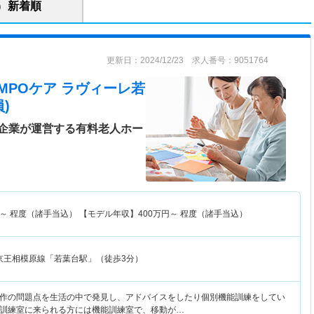
新着順
更新日：2024/12/23 求人番号：9051764
MPOケア ラヴィーレ若
)
企業が運営する有料老人ホー
～
程度（諸手当込） 【モデル年収】
400
万円～
程度（諸手当込）
京王相模原線「若葉台駅」（徒歩3分）
作の問題点を生活の中で発見し、アドバイスをしたり個別機能訓練をしてい
訓練室に来られる方には機能訓練室で、移動が…