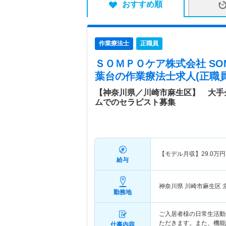
おすすめ順
作業療法士
正職員
ＳＯＭＰＯケア株式会社 SO
葉台
の作業療法士求人(正職員
【神奈川県／川崎市麻生区】 大手
ムでのセラピスト募集
【モデル月収】
29.0
万円
給与
神奈川県 川崎市麻生区
勤務地
ご入居者様の日常生活動
ただきます。また、機能
仕事内容