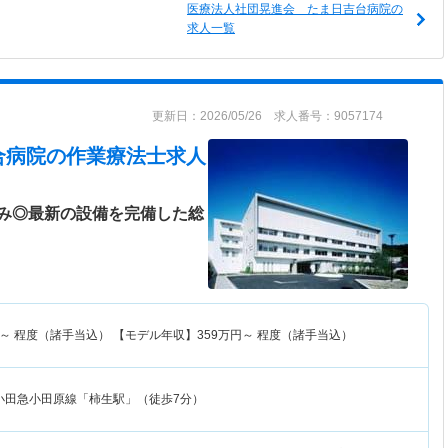
医療法人社団晃進会 たま日吉台病院の
求人一覧
更新日：2026/05/26 求人番号：9057174
合病院
の作業療法士求人
み◎最新の設備を完備した総
～
程度（諸手当込） 【モデル年収】
359
万円～
程度（諸手当込）
小田急小田原線「柿生駅」（徒歩7分）