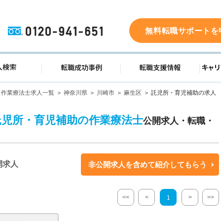
0120-941-651
無料転職サポートを
ド
求人検索
転職成功事例
転職支
作業療法士求人一覧
神奈川県
川崎市
麻生区
託児所・育児補助の求人
託児所・育児補助の作業療法士
公開求人・転職・
開求人
非公開求人を含めて紹介してもらう
<<
<
>
>>
1