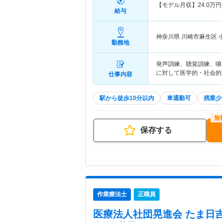
【モデル月収】
24.0
万円
給与
神奈川県 川崎市麻生区
勤務地
発声訓練、聴覚訓練、嚥
に対して医学的・社会的
仕事内容
駅から徒歩10分以内
車通勤可
残業少
保存する
作業療法士
正職員
医療法人社団晃進会 たま日