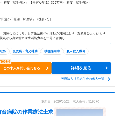
～
程度（諸手当込） 【モデル年収】
359
万円～
程度（諸手当込）
小田急小田原線「柿生駅」（徒歩7分）
下訓練などにより、日常生活動作や活動の訓練により、対象者ひとりひとり
視点から身体能力や生活能力等を十分に評価し…
なめ
託児所・育児補助
積極採用中
夏～秋入職可
詳細を見る
この求人を問い合わせる
医療法人社団総生会の求人一覧
更新日：2026/06/22 求人番号：519570
吉台病院
の作業療法士求