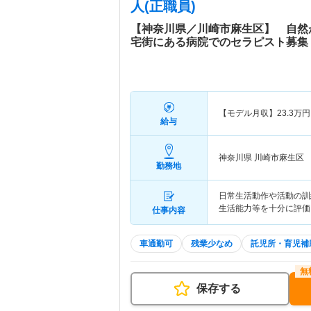
人(正職員)
【神奈川県／川崎市麻生区】 自然
宅街にある病院でのセラピスト募集
【モデル月収】
23.3
万円
給与
神奈川県 川崎市麻生区
勤務地
日常生活動作や活動の訓
生活能力等を十分に評価
仕事内容
車通勤可
残業少なめ
託児所・育児補
保存する