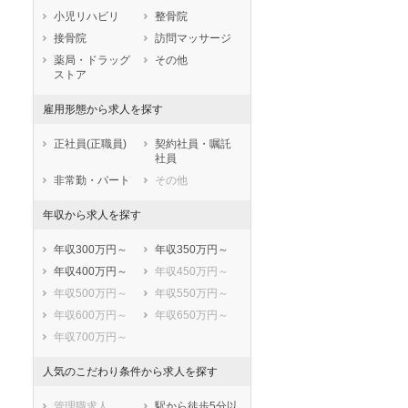
小児リハビリ
整骨院
鹿児島県
沖縄県
接骨院
訪問マッサージ
薬局・ドラッグ
その他
ストア
雇用形態から求人を探す
正社員(正職員)
契約社員・嘱託
社員
非常勤・パート
その他
年収から求人を探す
年収300万円～
年収350万円～
年収400万円～
年収450万円～
年収500万円～
年収550万円～
年収600万円～
年収650万円～
年収700万円～
人気のこだわり条件から求人を探す
管理職求人
駅から徒歩5分以