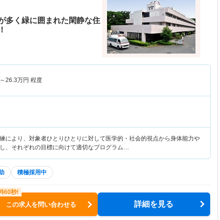
が多く緑に囲まれた閑静な住
！
～
26.3
万円
程度
練により、対象者ひとりひとりに対して医学的・社会的視点から身体能力や
し、それぞれの目標に向けて適切なプログラム…
助
積極採用中
詳細を見る
この求人を問い合わせる