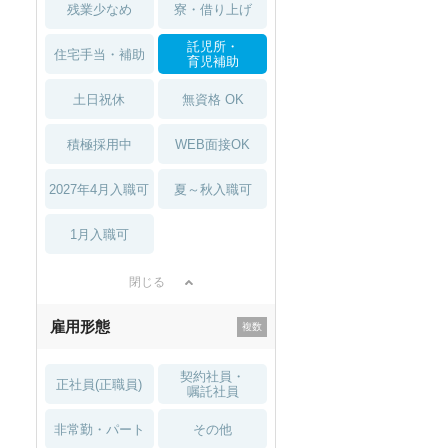
残業少なめ
寮・借り上げ
託児所・
住宅手当・補助
育児補助
土日祝休
無資格 OK
積極採用中
WEB面接OK
2027年4月入職可
夏～秋入職可
1月入職可
閉じる
雇用形態
契約社員・
正社員(正職員)
嘱託社員
非常勤・パート
その他