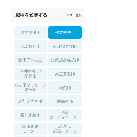
職種を変更する
※単一選択
理学療法士
作業療法士
言語聴覚士
臨床検査技師
臨床工学技士
診療放射線技師
管理栄養士/
柔道整復師
栄養士
あん摩マッサージ
鍼灸師
指圧師
調剤薬局事務
医療事務
治験
視能訓練士
コーディネーター
臨床開発
調理師/
モニター
調理スタッフ