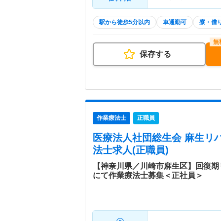
駅から徒歩5分以内
車通勤可
寮・借
保存する
作業療法士
正職員
医療法人社団総生会 麻生リ
法士求人(正職員)
【神奈川県／川崎市麻生区】回復期
にて作業療法士募集＜正社員＞