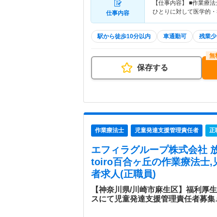
【仕事内容】 ■作業療
ひとりに対して医学的・
仕事内容
駅から徒歩10分以内
車通勤可
残業少
保存する
作業療法士
児童発達支援管理責任者
正
エフィラグループ株式会社 
toiro百合ヶ丘
の作業療法士,
者求人(正職員)
【神奈川県/川崎市麻生区】福利厚
スにて児童発達支援管理責任者募集♪