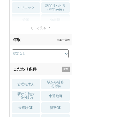
訪問リハビリ
クリニック
（在宅医療）
企業
保育園
もっと見る
小児リハビリ
整骨院
年収
※単一選択
接骨院
訪問マッサージ
薬局・
その他
ドラッグストア
こだわり条件
駅から徒歩
管理職求人
5分以内
駅から徒歩
車通勤可
10分以内
未経験OK
新卒OK