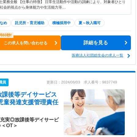
法士業務全般 【仕事の特徴】 日常生活動作や活動の訓練により、対象者ひとり
社会的視点から身体能力や生活能力等…
なめ
託児所・育児補助
積極採用中
夏～秋入職可
詳細を見る
この求人を問い合わせる
医療法人社団総生会の求人一覧
職員
更新日：2024/06/03 求人番号：9837749
放課後等デイサービス
児童発達支援管理責任
生充実◎放課後等デイサービ
＜OT＞