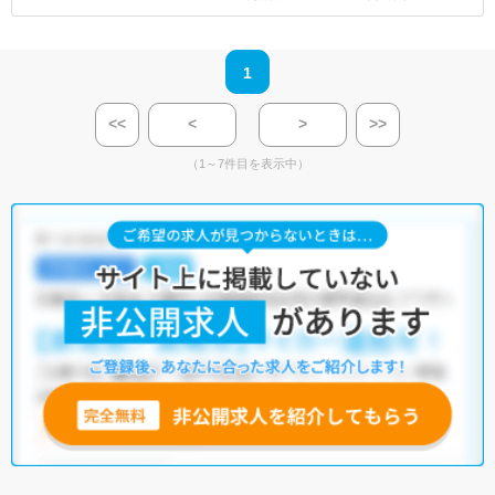
1
<<
<
>
>>
（1～7件目を表示中）