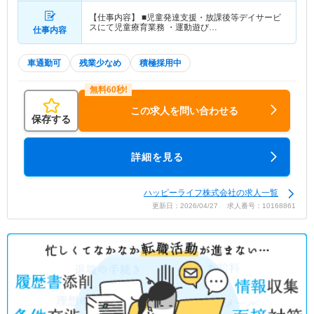
【仕事内容】 ■児童発達支援・放課後等デイサービ
スにて児童療育業務 ・運動遊び…
仕事内容
車通勤可
残業少なめ
積極採用中
この求人を問い合わせる
保存する
詳細を見る
ハッピーライフ株式会社の求人一覧
更新日：2026/04/27 求人番号：10168861