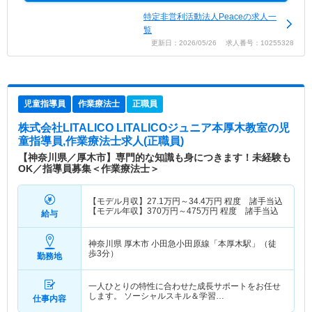
特定非営利活動法人Peaceの求人一
覧
更新日：2026/05/26 求人番号：10255328
児童指導員
作業療法士
正職員
株式会社LITALICO LITALICOジュニア本厚木教室
の児
童指導員,作業療法士求人(正職員)
【神奈川県／厚木市】専門的な知識も身につきます！未経験も
OK／指導員募集＜作業療法士＞
【モデル月収】
27.1
万円～
34.4
万円
程度 諸手当込
【モデル年収】
370
万円～
475
万円
程度 諸手当込
給与
神奈川県 厚木市
小田急小田原線「本厚木駅」（徒
歩3分）
勤務地
一人ひとりの特性に合わせた成長サポートをお任せ
します。 ソーシャルスキル＆学習…
仕事内容