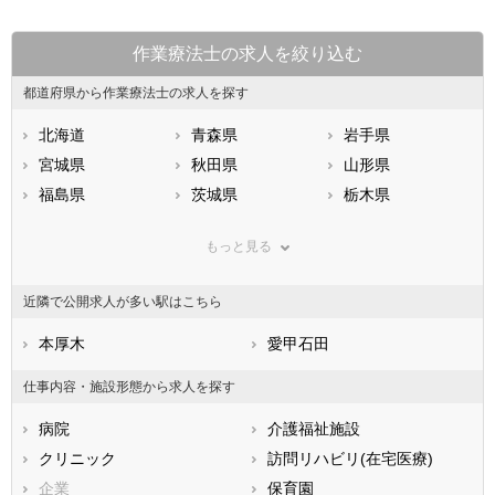
作業療法士の求人を絞り込む
都道府県から作業療法士の求人を探す
北海道
青森県
岩手県
宮城県
秋田県
山形県
福島県
茨城県
栃木県
群馬県
埼玉県
千葉県
もっと見る
東京都
神奈川県
新潟県
山梨県
長野県
富山県
近隣で公開求人が多い駅はこちら
石川県
福井県
岐阜県
静岡県
本厚木
愛知県
愛甲石田
三重県
滋賀県
京都府
大阪府
仕事内容・施設形態から求人を探す
兵庫県
奈良県
和歌山県
病院
介護福祉施設
鳥取県
島根県
岡山県
クリニック
訪問リハビリ(在宅医療)
広島県
山口県
徳島県
企業
保育園
香川県
愛媛県
高知県