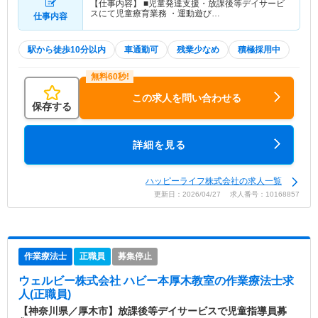
【仕事内容】 ■児童発達支援・放課後等デイサービ
スにて児童療育業務 ・運動遊び…
仕事内容
駅から徒歩10分以内
車通勤可
残業少なめ
積極採用中
この求人を問い合わせる
保存する
詳細を見る
ハッピーライフ株式会社の求人一覧
更新日：2026/04/27 求人番号：10168857
作業療法士
正職員
募集停止
ウェルビー株式会社 ハビー本厚木教室
の作業療法士求
人(正職員)
【神奈川県／厚木市】放課後等デイサービスで児童指導員募