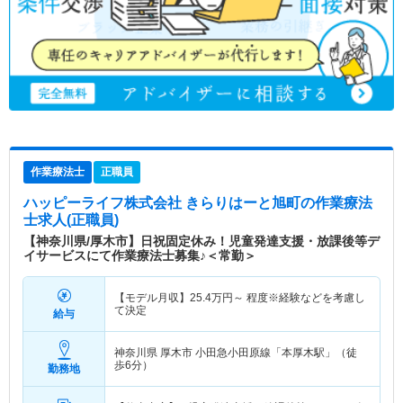
作業療法士
正職員
ハッピーライフ株式会社 きらりはーと旭町
の作業療法
士求人(正職員)
【神奈川県/厚木市】日祝固定休み！児童発達支援・放課後等デ
イサービスにて作業療法士募集♪＜常勤＞
【モデル月収】
25.4
万円～
程度※経験などを考慮し
て決定
給与
神奈川県 厚木市
小田急小田原線「本厚木駅」（徒
歩6分）
勤務地