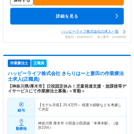
保存する
詳細を見る
ハッピーライフ株式会社の求人一覧
更新日：2026/04/27 求人番号：10168930
作業療法士
正職員
ハッピーライフ株式会社 きらりはーと妻田
の作業療法
士求人(正職員)
【神奈川県/厚木市】日祝固定休み！児童発達支援・放課後等デ
イサービスにて作業療法士募集♪＜常勤＞
【モデル月収】
25.4
万円～
程度※経験などを考慮し
て決定
給与
神奈川県 厚木市
小田急小田原線「本厚木駅」（徒
歩23分）
勤務地