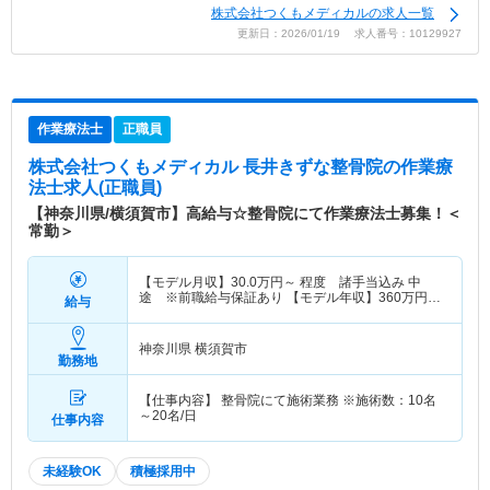
株式会社つくもメディカルの求人一覧
更新日：2026/01/19 求人番号：10129927
作業療法士
正職員
株式会社つくもメディカル 長井きずな整骨院
の作業療
法士求人(正職員)
【神奈川県/横須賀市】高給与☆整骨院にて作業療法士募集！＜
常勤＞
【モデル月収】
30.0
万円～
程度 諸手当込み 中
途 ※前職給与保証あり 【モデル年収】
360
万円～
給与
程度 諸手当込み
神奈川県 横須賀市
勤務地
【仕事内容】 整骨院にて施術業務 ※施術数：10名
～20名/日
仕事内容
未経験OK
積極採用中