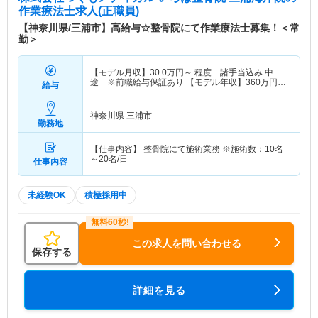
作業療法士求人(正職員)
【神奈川県/三浦市】高給与☆整骨院にて作業療法士募集！＜常
勤＞
【モデル月収】
30.0
万円～
程度 諸手当込み 中
途 ※前職給与保証あり 【モデル年収】
360
万円～
給与
程度 諸手当込み
神奈川県 三浦市
勤務地
【仕事内容】 整骨院にて施術業務 ※施術数：10名
～20名/日
仕事内容
未経験OK
積極採用中
この求人を問い合わせる
保存する
詳細を見る