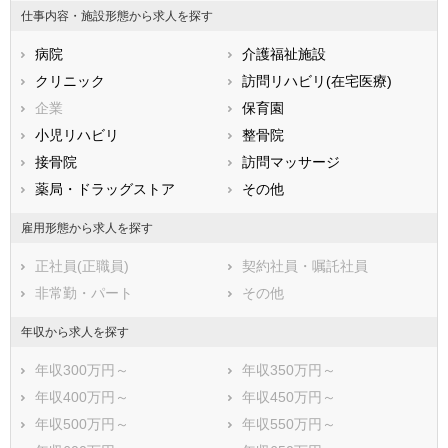
仕事内容・施設形態から求人を探す
石川県
福井県
岐阜県
静岡県
病院
愛知県
介護福祉施設
三重県
滋賀県
クリニック
京都府
訪問リハビリ(在宅医療)
大阪府
兵庫県
企業
奈良県
保育園
和歌山県
鳥取県
小児リハビリ
島根県
整骨院
岡山県
広島県
接骨院
山口県
訪問マッサージ
徳島県
香川県
薬局・ドラッグストア
愛媛県
その他
高知県
福岡県
佐賀県
長崎県
雇用形態から求人を探す
熊本県
大分県
宮崎県
正社員(正職員)
契約社員・嘱託社員
鹿児島県
沖縄県
非常勤・パート
その他
年収から求人を探す
年収300万円～
年収350万円～
年収400万円～
年収450万円～
年収500万円～
年収550万円～