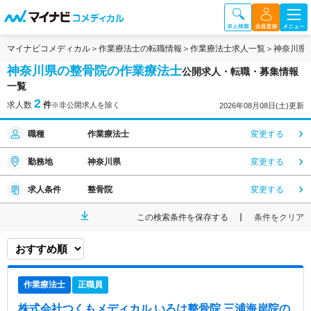
マイナビコメディカル
作業療法士の転職情報
作業療法士求人一覧
神奈川県
神奈川県の整骨院の作業療法士
公開求人・転職・募集情報
一覧
2
求人数
件
※非公開求人を除く
2026年08月08日(土)更新
職種
作業療法士
変更する
勤務地
神奈川県
変更する
求人条件
整骨院
変更する
この検索条件を保存する
条件をクリア
作業療法士
正職員
株式会社つくもメディカル いろは整骨院 三浦海岸院
の