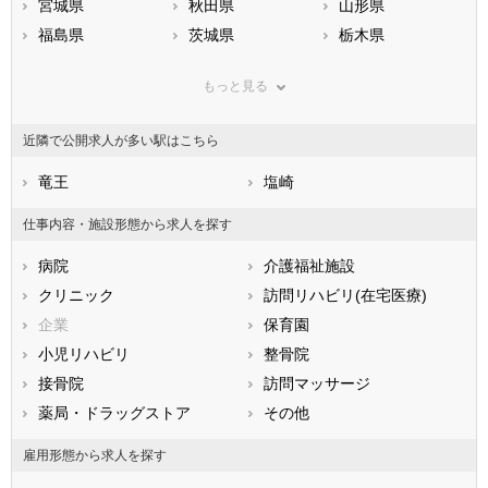
宮城県
秋田県
山形県
福島県
茨城県
栃木県
群馬県
埼玉県
千葉県
もっと見る
東京都
神奈川県
新潟県
山梨県
長野県
富山県
近隣で公開求人が多い駅はこちら
石川県
福井県
岐阜県
静岡県
竜王
愛知県
塩崎
三重県
滋賀県
京都府
大阪府
仕事内容・施設形態から求人を探す
兵庫県
奈良県
和歌山県
病院
介護福祉施設
鳥取県
島根県
岡山県
クリニック
訪問リハビリ(在宅医療)
広島県
山口県
徳島県
企業
保育園
香川県
愛媛県
高知県
小児リハビリ
整骨院
福岡県
佐賀県
長崎県
接骨院
訪問マッサージ
熊本県
大分県
宮崎県
薬局・ドラッグストア
その他
鹿児島県
沖縄県
雇用形態から求人を探す