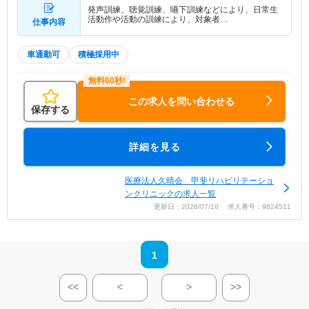
発声訓練、聴覚訓練、嚥下訓練などにより、日常生
活動作や活動の訓練により、対象者…
仕事内容
車通勤可
積極採用中
この求人を問い合わせる
保存する
詳細を見る
医療法人久晴会 甲斐リハビリテーショ
ンクリニックの求人一覧
更新日：2026/07/10 求人番号：9824511
1
<<
<
>
>>