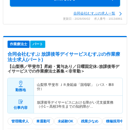
合同会社むすぶの求人一覧
更新日：2026/06/02 求人番号：10134861
作業療法士
パート
合同会社むすぶ 放課後等デイサービスむすぶ
の作業療
法士求人(パート)
【山梨県／甲斐市】昇給・賞与あり／日曜固定休♪放課後等デ
イサービスでの作業療法士募集＜非常勤＞
山梨県 甲斐市
ＪＲ身延線「国母駅」（バス・車8
分）
勤務地
放課後等デイサービスにおける障がい児支援業務
（小1～高校3年生までの知的障が…
仕事内容
管理職求人
車通勤可
未経験OK
残業少なめ
積極採用中