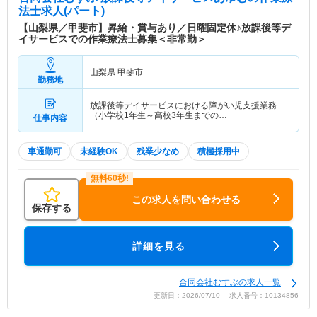
法士求人(パート)
【山梨県／甲斐市】昇給・賞与あり／日曜固定休♪放課後等デ
イサービスでの作業療法士募集＜非常勤＞
山梨県 甲斐市
勤務地
放課後等デイサービスにおける障がい児支援業務
（小学校1年生～高校3年生までの…
仕事内容
車通勤可
未経験OK
残業少なめ
積極採用中
この求人を問い合わせる
保存する
詳細を見る
合同会社むすぶの求人一覧
更新日：2026/07/10 求人番号：10134856