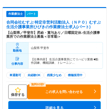
作業療法士
パート
合同会社むすぶ 特定非営利活動法人（ＮＰＯ）むすぶ
生活介護事業所ひびき
の作業療法士求人(パート)
【山梨県／甲斐市】昇給・賞与あり／日曜固定休♪生活介護事
業所での作業療法士募集＜非常勤＞
山梨県 甲斐市
勤務地
【仕事内容】 生活介護事業所にてリハビリ業務 ■動
作訓練、機能訓練、トレーニン…
仕事内容
車通勤可
未経験OK
残業少なめ
積極採用中
この求人を問い合わせる
保存する
詳細を見る