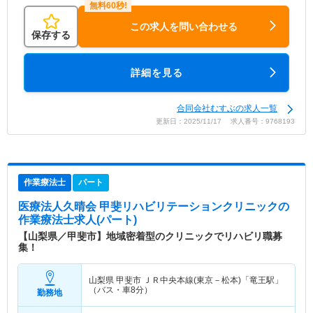
この求人を問い合わせる
保存する
詳細を見る
合同会社むすぶの求人一覧
更新日：2025/11/17 求人番号：9768193
作業療法士
パート
医療法人久晴会 甲斐リハビリテーションクリニック
の
作業療法士求人(パート)
【山梨県／甲斐市】地域密着型のクリニックでリハビリ職募
集！
山梨県 甲斐市
ＪＲ中央本線(東京－松本)「竜王駅」
（バス・車8分）
勤務地