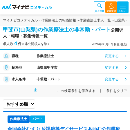
マイナビコメディカル
作業療法士の転職情報
作業療法士求人一覧
山梨県
甲斐市(山梨県)の作業療法士の非常勤・パート
公開求
人・転職・募集情報一覧
4
求人数
件
※非公開求人を除く
2026年08月07日(金)更新
職種
作業療法士
変更する
勤務地
山梨県甲斐市
変更する
求人条件
非常勤・パート
変更する
この検索条件を保存する
条件をクリア
作業療法士
パート
合同会社むすぶ 放課後等デイサービスあゆむ
の作業療