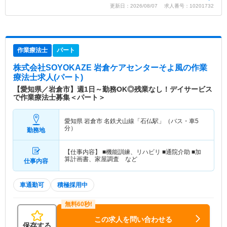
更新日：2026/08/07 求人番号：10201732
作業療法士
パート
株式会社SOYOKAZE 岩倉ケアセンターそよ風
の作業
療法士求人(パート)
【愛知県／岩倉市】週1日～勤務OK◎残業なし！デイサービス
で作業療法士募集＜パート＞
愛知県 岩倉市
名鉄犬山線「石仏駅」（バス・車5
分）
勤務地
【仕事内容】 ■機能訓練、リハビリ ■通院介助 ■加
算計画書、家屋調査 など
仕事内容
車通勤可
積極採用中
この求人を問い合わせる
保存する