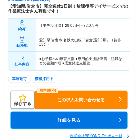
【愛知県/岩倉市】完全週休2日制！放課後等デイサービスでの
作業療法士さん募集です！
【モデル月収】
29.0
万円～
32.0
万円
給与
愛知県 岩倉市
名鉄犬山線「岩倉(愛知)駅」（徒歩
13分）
勤務地
●お子様への療育支援 ●専門的支援計画書・記録な
どの書類作成 ●児童発達支援管…
仕事内容
車通勤可
積極採用中
この求人を問い合わせる
保存する
詳細を見る
株式会社BEYOND-Zの求人一覧