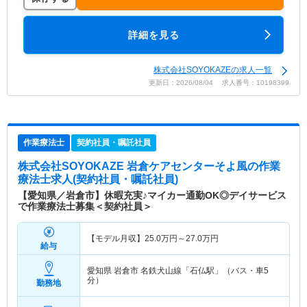
詳細を見る
株式会社SOYOKAZEの求人一覧
更新日：2026/08/04 求人番号：10198399
作業療法士
契約社員・嘱託社員
株式会社SOYOKAZE 岩倉ケアセンターそよ風
の作業
療法士求人(契約社員・嘱託社員)
【愛知県／岩倉市】休暇充実♪マイカー通勤OK◎デイサービス
で作業療法士募集＜契約社員＞
【モデル月収】
25.0
万円～
27.0
万円
給与
愛知県 岩倉市
名鉄犬山線「石仏駅」（バス・車5
分）
勤務地