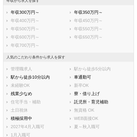
年収から求人を探す
尾張旭市
高浜市
年収300万円～
年収350万円～
岩倉市
豊明市
年収400万円～
年収450万円～
日進市
田原市
年収500万円～
年収550万円～
愛西市
清須市
年収600万円～
年収650万円～
北名古屋市
弥富市
年収700万円～
みよし市
あま市
長久手市
愛知郡東郷町
人気のこだわり条件から求人を探す
西春日井郡豊山町
丹羽郡大口町
管理職求人
駅から徒歩5分以内
丹羽郡扶桑町
海部郡大治町
駅から徒歩10分以内
車通勤可
海部郡蟹江町
海部郡飛島村
未経験OK
新卒OK
知多郡阿久比町
知多郡東浦町
残業少なめ
寮・借り上げ
知多郡南知多町
知多郡美浜町
住宅手当・補助
託児所・育児補助
知多郡武豊町
額田郡幸田町
土日祝休
無資格 OK
北設楽郡設楽町
北設楽郡東栄町
積極採用中
WEB面接OK
北設楽郡豊根村
2027年4月入職可
夏～秋入職可
1月入職可