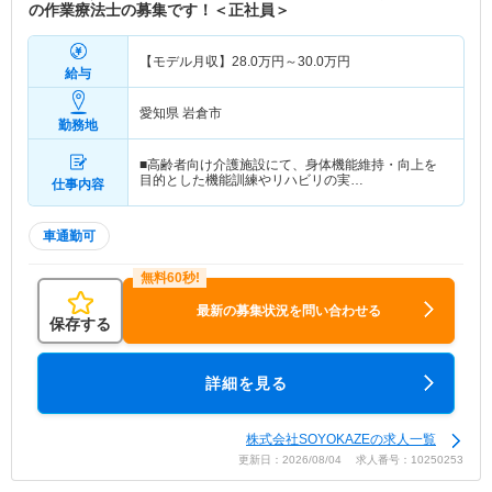
の作業療法士の募集です！＜正社員＞
【モデル月収】
28.0
万円～
30.0
万円
給与
愛知県 岩倉市
勤務地
■高齢者向け介護施設にて、身体機能維持・向上を
目的とした機能訓練やリハビリの実…
仕事内容
車通勤可
最新の募集状況を問い合わせる
保存する
詳細を見る
株式会社SOYOKAZEの求人一覧
更新日：2026/08/04 求人番号：10250253