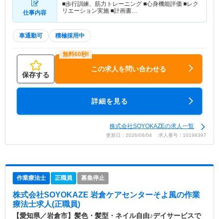
■歩行訓練、筋力トレーニング ■心身機能評価 ■レク
リエーション実施 ■計画書…
仕事内容
車通勤可
積極採用中
この求人を問い合わせる
保存する
詳細を見る
株式会社SOYOKAZEの求人一覧
更新日：2026/08/04 求人番号：10198397
作業療法士
正職員
募集停止
株式会社SOYOKAZE 岩倉ケアセンターそよ風
の作業
療法士求人(正職員)
【愛知県／岩倉市】髪色・髪型・ネイル自由♪デイサービスで