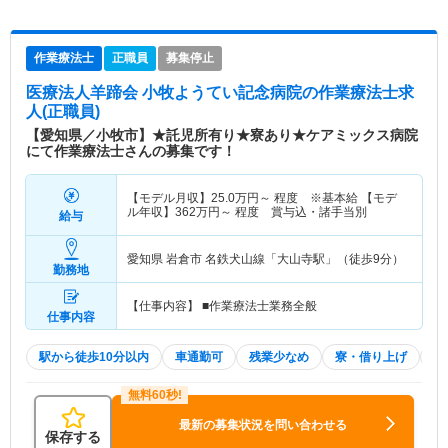
作業療法士
正職員
募集停止
医療法人羊蹄会 小牧ようてい記念病院
の作業療法士求
人(正職員)
【愛知県／小牧市】★託児所有り★寮あり★ケアミックス病院
にて作業療法士さんの募集です！
【モデル月収】
25.0
万円～
程度 ※基本給 【モデ
ル年収】
362
万円～
程度 賞与込・諸手当別
給与
愛知県 岩倉市
名鉄犬山線「大山寺駅」（徒歩9分）
勤務地
【仕事内容】 ■作業療法士業務全般
仕事内容
駅から徒歩10分以内
車通勤可
残業少なめ
寮・借り上げ
託
最新の募集状況を問い合わせる
保存する