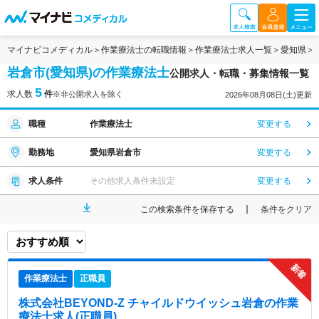
マイナビコメディカル
作業療法士の転職情報
作業療法士求人一覧
愛知県
岩倉市(愛知県)の作業療法士
公開求人・転職・募集情報一覧
5
求人数
件
※非公開求人を除く
2026年08月08日(土)更新
職種
作業療法士
変更する
勤務地
愛知県岩倉市
変更する
求人条件
その他求人条件未設定
変更する
この検索条件を保存する
条件をクリア
作業療法士
正職員
株式会社BEYOND-Z チャイルドウイッシュ岩倉
の作業
療法士求人(正職員)