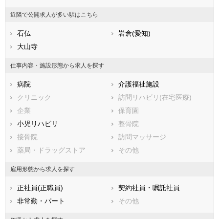
香川県
名古屋市熱田区
愛媛県
名古屋市中川区
高知県
近隣で公開求人が多い駅はこちら
福岡県
名古屋市港区
佐賀県
名古屋市南区
長崎県
熊本県
名古屋市守山区
石仏
大分県
名古屋市緑区
岩倉(愛知)
宮崎県
鹿児島県
名古屋市名東区
大山寺
沖縄県
名古屋市天白区
市部
仕事内容・施設形態から求人を探す
豊橋市
岡崎市
病院
介護福祉施設
一宮市
瀬戸市
クリニック
訪問リハビリ(在宅医療)
半田市
春日井市
企業
保育園
豊川市
津島市
小児リハビリ
整骨院
碧南市
刈谷市
接骨院
訪問マッサージ
豊田市
安城市
薬局・ドラッグストア
その他
西尾市
蒲郡市
犬山市
常滑市
雇用形態から求人を探す
江南市
小牧市
正社員(正職員)
契約社員・嘱託社員
稲沢市
新城市
非常勤・パート
その他
東海市
大府市
知多市
知立市