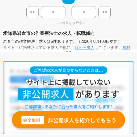
<<
<
>
>>
（1～5件目を表示中）
愛知県岩倉市の作業療法士の求人・転職傾向
岩倉市の作業療法士求人は5件あります。（2026年08月08日更新）
サイト上に掲載されている求人の他に、
非公開求人
もございます。
無料
転職支援サービス
にお申し込みいただくと、全求人からご希望条件に合
う求人を提案させていただきます。
岩倉市の作業療法士求人では以下のような条件が人気です。
・
積極採用中
・
残業少なめ
・
託児所・育児補助あり
・
正社員(正職
員)
・
病院
・
介護福祉施設
・
小児リハビリ
他の条件でも人気の求人がございますので、「こだわり条件」から検索
いただくか、お気軽にお問い合わせください。
全国の作業療法士求人
から検索いただくことも可能です。
無料転職支援サービス
にお申し込みいただくと、ご希望条件をヒアリン
グした上で求人をご提案いたします。
ご希望条件がまだ定まっていない方は
人気の希望条件をピックアップし