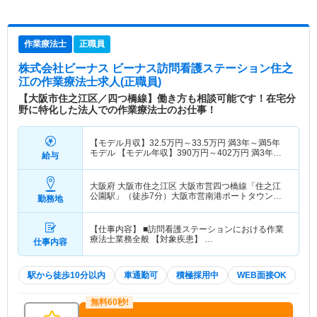
作業療法士
正職員
株式会社ビーナス ビーナス訪問看護ステーション住之
江
の作業療法士求人(正職員)
【大阪市住之江区／四つ橋線】働き方も相談可能です！在宅分
野に特化した法人での作業療法士のお仕事！
【モデル月収】
32.5
万円～
33.5
万円
満3年～満5年
モデル 【モデル年収】
390
万円～
402
万円
満3年～
給与
満5年モデル
大阪府 大阪市住之江区
大阪市営四つ橋線「住之江
公園駅」（徒歩7分）大阪市営南港ポートタウン線
勤務地
「住之江公園駅」（徒歩7分）
【仕事内容】 ■訪問看護ステーションにおける作業
療法士業務全般 【対象疾患】 …
仕事内容
駅から徒歩10分以内
車通勤可
積極採用中
WEB面接OK