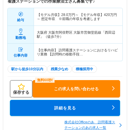
看護ステーションでの作業療法士さん募集です♪
【モデル月収】
28.0
万円～
【モデル年収】
420
万円
～
想定年収 ※前職の年収を考慮します
給与
大阪府 大阪市阿倍野区
大阪市営御堂筋線「西田辺
駅」（徒歩7分）
勤務地
【仕事内容】 訪問看護ステーションにおけるリハビ
リ業務 【訪問時の移動手段…
仕事内容
駅から徒歩10分以内
残業少なめ
積極採用中
この求人を問い合わせる
保存する
詳細を見る
株式会社Officeのあ 訪問看護ス
テーションのあの求人一覧