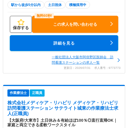
駅から徒歩5分以内
土日祝休
積極採用中
この求人を問い合わせる
保存する
詳細を見る
一般社団法人大阪市阿倍野区医師会 訪
問看護ステーションの求人一覧
更新日：2026/07/31 求人番号：9773773
作業療法士
正職員
株式会社メディケア・リハビリ メディケア・リハビリ
訪問看護ステーション サテライト城東
の作業療法士求
人(正職員)
【大阪府/大東市】土日休み＆有給ほぼ100％◎直行直帰OK｜
家庭と両立できる柔軟ワークスタイル