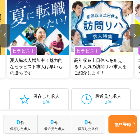
セラピスト
セラピスト
夏入職求人増加中！魅力的
高年収＆土日休みを狙え
なセラピスト求人は早いも
る！人気の訪問リハ求人を
の勝ちです！
ご紹介します！
保存した求人
最近見た求人
0件
0件
保存した検索条件から再検索する
0件
0
0
0
件
件
件
無料登録
保存した求人
最近見た求人
保存した条件