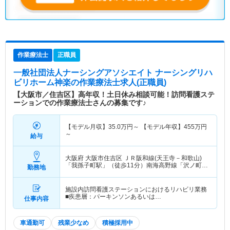
作業療法士
正職員
一般社団法人ナーシングアソシエイト ナーシングリハ
ビリホーム神楽
の作業療法士求人(正職員)
【大阪市／住吉区】高年収！土日休み相談可能！訪問看護ステ
ーションでの作業療法士さんの募集です♪
【モデル月収】
35.0
万円～
【モデル年収】
455
万円
～
給与
大阪府 大阪市住吉区
ＪＲ阪和線(天王寺－和歌山)
「我孫子町駅」（徒歩11分）南海高野線「沢ノ町
勤務地
駅」（徒歩11分）
施設内訪問看護ステーションにおけるリハビリ業務
■疾患層：パーキンソンあるいは…
仕事内容
車通勤可
残業少なめ
積極採用中