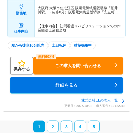
大阪府 大阪市住之江区
阪堺電気軌道阪堺線「細井
川駅」（徒歩8分）阪堺電気軌道阪堺線「安立町
勤務地
駅」（徒歩8分） 他
【仕事内容】 訪問看護リハビリステーションでの作
業療法士業務全般
仕事内容
駅から徒歩10分以内
土日祝休
積極採用中
この求人を問い合わせる
保存する
詳細を見る
株式会社ELの求人一覧
更新日：2025/10/08 求人番号：10122318
1
2
3
4
5