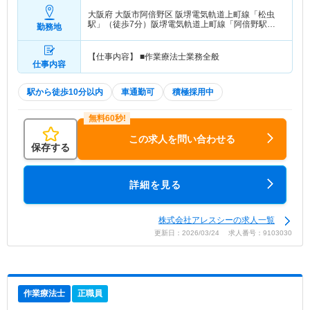
大阪府 大阪市阿倍野区
阪堺電気軌道上町線「松虫
駅」（徒歩7分）阪堺電気軌道上町線「阿倍野駅」
勤務地
（徒歩7分） 他
【仕事内容】 ■作業療法士業務全般
仕事内容
駅から徒歩10分以内
車通勤可
積極採用中
この求人を問い合わせる
保存する
詳細を見る
株式会社アレスシーの求人一覧
更新日：2026/03/24 求人番号：9103030
作業療法士
正職員