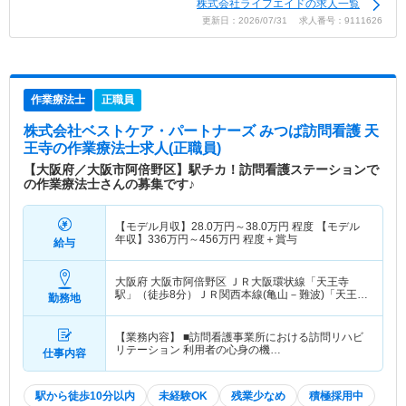
株式会社ライフエイドの求人一覧
更新日：2026/07/31 求人番号：9111626
作業療法士
正職員
株式会社ベストケア・パートナーズ みつば訪問看護 天
王寺
の作業療法士求人(正職員)
【大阪府／大阪市阿倍野区】駅チカ！訪問看護ステーションで
の作業療法士さんの募集です♪
【モデル月収】
28.0
万円～
38.0
万円
程度 【モデル
年収】
336
万円～
456
万円
程度＋賞与
給与
大阪府 大阪市阿倍野区
ＪＲ大阪環状線「天王寺
駅」（徒歩8分）ＪＲ関西本線(亀山－難波)「天王寺
勤務地
駅」（徒歩8分） 他
【業務内容】 ■訪問看護事業所における訪問リハビ
リテーション 利用者の心身の機…
仕事内容
駅から徒歩10分以内
未経験OK
残業少なめ
積極採用中