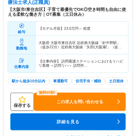
療法士求人(正職員)
【大阪市/東住吉区】子育て最優先でOK◎空き時間も自由に使
える柔軟な働き方｜OT募集（土日休み）
【モデル月収】
23.0
万円～
程度
給与
大阪府 大阪市東住吉区
近鉄南大阪線「針中野駅」
（徒歩22分）近鉄南大阪線「矢田(大阪)駅」（徒歩
勤務地
6分） 他
【仕事内容】 訪問看護ステーションにおけるリハビ
リ業務 ＜訪問リハ＞ 訪問件…
仕事内容
駅から徒歩10分以内
車通勤可
住宅手当・補助
土日祝休
積
この求人を問い合わせる
保存する
詳細を見る