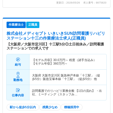
更新日：2026/05/26 求人番号：9875820
作業療法士
正職員
株式会社メディセプト いきいきSUN訪問看護リハビリ
ステーション十三
の作業療法士求人(正職員)
【大阪府／大阪市淀川区】十三駅5分◎土日祝休み／訪問看護
ステーションでの求人です
【モデル月収】
30.0
万円～
程度（諸手当込み）
【モデル年収】
360
万円～
給与
大阪府 大阪市淀川区
阪急神戸本線「十三駅」（徒
歩5分）阪急宝塚本線「十三駅」（徒歩5分） 他
勤務地
訪問看護でのリハビリ業務全般 【1日の流れ】 ・出
社、ミーティング（スタッフみ…
仕事内容
駅から徒歩5分以内
残業少なめ
積極採用中