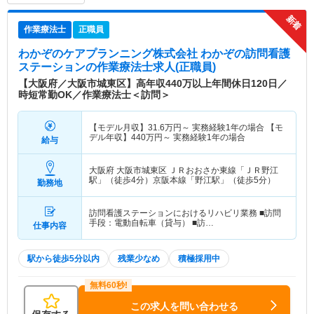
作業療法士
正職員
わかぞのケアプランニング株式会社 わかぞの訪問看護
ステーション
の作業療法士求人(正職員)
【大阪府／大阪市城東区】高年収440万以上年間休日120日／
時短常勤OK／作業療法士＜訪問＞
【モデル月収】
31.6
万円～
実務経験1年の場合 【モ
デル年収】
440
万円～
実務経験1年の場合
給与
大阪府 大阪市城東区
ＪＲおおさか東線「ＪＲ野江
駅」（徒歩4分）京阪本線「野江駅」（徒歩5分）
勤務地
訪問看護ステーションにおけるリハビリ業務 ■訪問
手段：電動自転車（貸与） ■訪…
仕事内容
駅から徒歩5分以内
残業少なめ
積極採用中
この求人を問い合わせる