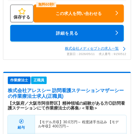
この求人を問い合わせる
保存する
詳細を見る
株式会社メディセプトの求人一覧
更新日：2026/05/11 求人番号：9150512
作業療法士
正職員
株式会社アレスシー 訪問看護ステーションマザーシー
の作業療法士求人(正職員)
【大阪府／大阪市阿倍野区】精神領域の経験がある方◎訪問看
護ステーションにて作業療法士の募集♪＜常勤＞
【モデル月収】
30.0
万円～
程度諸手当込み 【モデ
ル年収】
400
万円～
給与