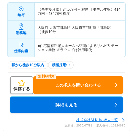
【モデル月収】
34.5
万円～
程度 【モデル年収】
414
万円～
434
万円
程度
給与
大阪府 大阪市都島区
大阪市営谷町線「都島駅」
（徒歩10分）
勤務地
■住宅型有料老人ホームへ訪問によるリハビリテー
ション業務 ※ラウンドは社用車使…
仕事内容
駅から徒歩10分以内
積極採用中
この求人を問い合わせる
保存する
詳細を見る
株式会社ALKUの求人一覧
更新日：2026/07/31 求人番号：10124685