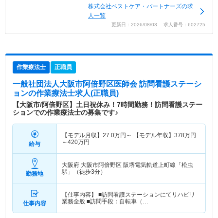
株式会社ベストケア・パートナーズの求
人一覧
更新日：2026/08/03 求人番号：602725
作業療法士
正職員
一般社団法人大阪市阿倍野区医師会 訪問看護ステーシ
ョン
の作業療法士求人(正職員)
【大阪市/阿倍野区】土日祝休み！7時間勤務！訪問看護ステー
ションでの作業療法士の募集です♪
【モデル月収】
27.0
万円～
【モデル年収】
378
万円
～
420
万円
給与
大阪府 大阪市阿倍野区
阪堺電気軌道上町線「松虫
駅」（徒歩3分）
勤務地
【仕事内容】 ■訪問看護ステーションにてリハビリ
業務全般 ■訪問手段：自転車（…
仕事内容