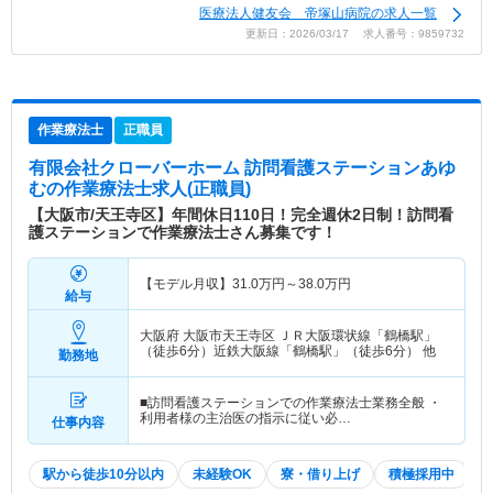
医療法人健友会 帝塚山病院の求人一覧
更新日：2026/03/17 求人番号：9859732
作業療法士
正職員
有限会社クローバーホーム 訪問看護ステーションあゆ
む
の作業療法士求人(正職員)
【大阪市/天王寺区】年間休日110日！完全週休2日制！訪問看
護ステーションで作業療法士さん募集です！
【モデル月収】
31.0
万円～
38.0
万円
給与
大阪府 大阪市天王寺区
ＪＲ大阪環状線「鶴橋駅」
（徒歩6分）近鉄大阪線「鶴橋駅」（徒歩6分） 他
勤務地
■訪問看護ステーションでの作業療法士業務全般 ・
利用者様の主治医の指示に従い必…
仕事内容
駅から徒歩10分以内
未経験OK
寮・借り上げ
積極採用中