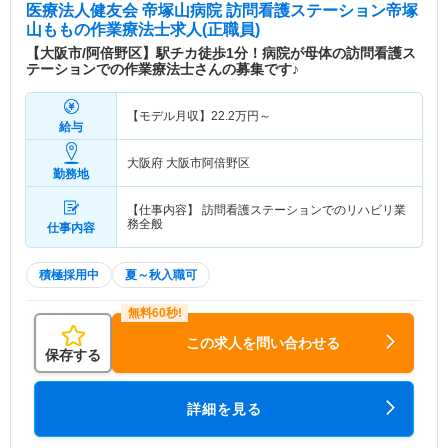
医療法人健友会 帝塚山病院 訪問看護ステーション帝塚
山もも
の作業療法士求人(正職員)
【大阪市/阿倍野区】駅チカ徒歩1分！病院が母体の訪問看護ス
テーションでの作業療法士さんの募集です♪
【モデル月収】
22.2
万円～
給与
大阪府 大阪市阿倍野区
勤務地
【仕事内容】 訪問看護ステーションでのリハビリ業
務全般
仕事内容
積極採用中
夏～秋入職可
この求人を問い合わせる
保存する
詳細を見る