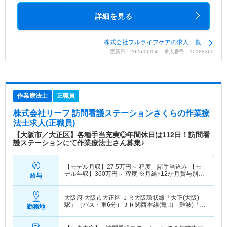
詳細を見る
株式会社フルライフケアの求人一覧
更新日：2026/06/04 求人番号：10188360
作業療法士
正職員
株式会社リーフ 訪問看護ステーションさくら
の作業療
法士求人(正職員)
【大阪市／大正区】各種手当充実◎年間休日は112日！訪問看
護ステーションにて作業療法士さん募集♪
【モデル月収】
27.5
万円～
程度 諸手当込み 【モ
デル年収】
360
万円～
程度 ※月給×12か月賞与別途
給与
支給
大阪府 大阪市大正区
ＪＲ大阪環状線「大正(大阪)
駅」（バス・車6分）ＪＲ関西本線(亀山－難波)「大
勤務地
正(大阪)駅」（バス・車6分） 他