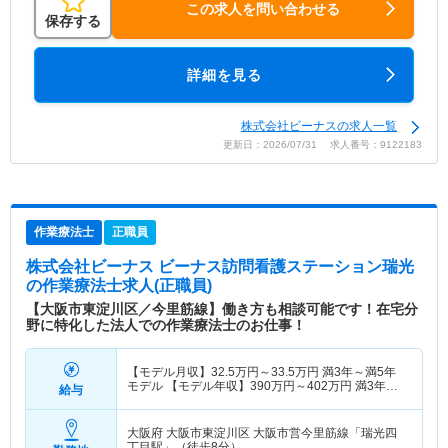
この求人を問い合わせる
保存する
詳細を見る
株式会社ビーナスの求人一覧
更新日：2026/07/31 求人番号：9122183
作業療法士
正職員
株式会社ビーナス ビーナス訪問看護ステーション瑞光
の作業療法士求人(正職員)
【大阪市東淀川区／今里筋線】働き方も相談可能です！在宅分
野に特化した法人での作業療法士のお仕事！
【モデル月収】
32.5
万円～
33.5
万円
満3年～満5年
モデル 【モデル年収】
390
万円～
402
万円
満3年～
給与
満5年モデル
大阪府 大阪市東淀川区
大阪市営今里筋線「瑞光四
丁目駅」（徒歩8分）