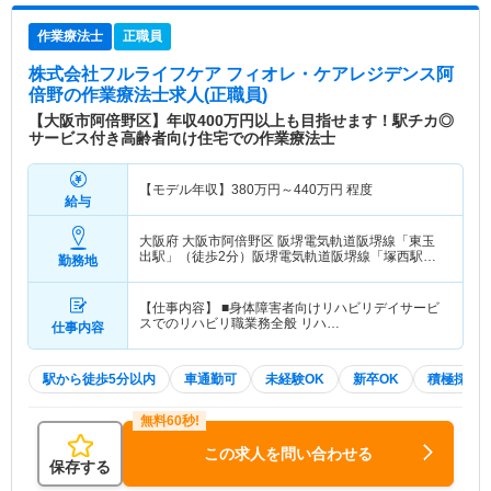
作業療法士
正職員
株式会社フルライフケア フィオレ・ケアレジデンス阿
倍野
の作業療法士求人(正職員)
【大阪市阿倍野区】年収400万円以上も目指せます！駅チカ◎
サービス付き高齢者向け住宅での作業療法士
【モデル年収】
380
万円～
440
万円
程度
給与
大阪府 大阪市阿倍野区
阪堺電気軌道阪堺線「東玉
出駅」（徒歩2分）阪堺電気軌道阪堺線「塚西駅」
勤務地
（徒歩6分） 他
【仕事内容】 ■身体障害者向けリハビリデイサービ
スでのリハビリ職業務全般 リハ…
仕事内容
駅から徒歩5分以内
車通勤可
未経験OK
新卒OK
積極採用
この求人を問い合わせる
保存する