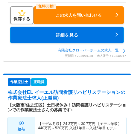
この求人を問い合わせる
保存する
詳細を見る
有限会社クローバーホームの求人一覧
更新日：2026/01/28 求人番号：10240047
作業療法士
正職員
株式会社EL イーエル訪問看護リハビリステーション
の
作業療法士求人(正職員)
【大阪市/住之江区】土日祝休み！訪問看護リハビリステーショ
ンでの作業療法士さんの募集です♪
【モデル月収】
24.3
万円～
30.7
万円
【モデル年収】
440
万円～
520
万円
入社1年目～入社5年目モデル
給与