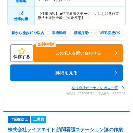
勤務地
【仕事内容】 ■訪問看護ステーションにおける作業
療法士業務全般 【対象疾患】 …
仕事内容
駅から徒歩10分以内
車通勤可
積極採用中
WEB面接OK
この求人を問い合わせる
保存する
詳細を見る
株式会社ビーナスの求人一覧
更新日：2026/07/31 求人番号：9122169
作業療法士
正職員
株式会社ライフエイド 訪問看護ステーション湊
の作業