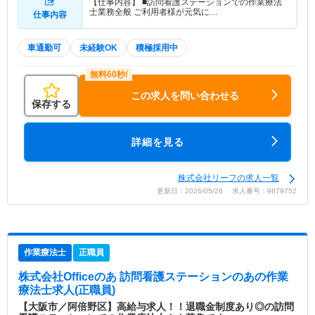
【仕事内容】 ■訪問看護ステーションでの作業療法
士業務全般 ご利用者様が元気に…
仕事内容
車通勤可
未経験OK
積極採用中
この求人を問い合わせる
保存する
詳細を見る
株式会社リーフの求人一覧
更新日：2026/05/26 求人番号：9879752
作業療法士
正職員
株式会社Officeのあ 訪問看護ステーションのあ
の作業
療法士求人(正職員)
【大阪市／阿倍野区】高給与求人！！退職金制度あり◎の訪問