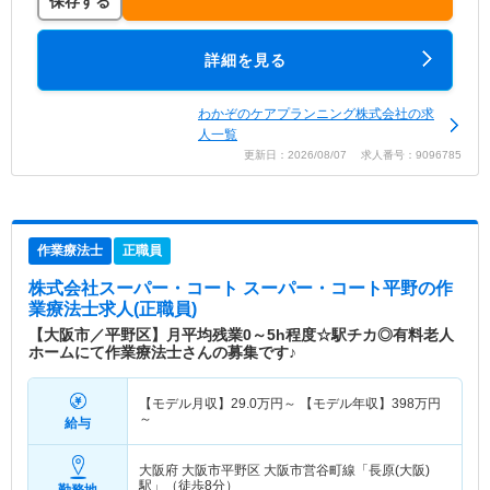
保存する
詳細を見る
わかぞのケアプランニング株式会社の求
人一覧
更新日：2026/08/07 求人番号：9096785
作業療法士
正職員
株式会社スーパー・コート スーパー・コート平野
の作
業療法士求人(正職員)
【大阪市／平野区】月平均残業0～5h程度☆駅チカ◎有料老人
ホームにて作業療法士さんの募集です♪
【モデル月収】
29.0
万円～
【モデル年収】
398
万円
～
給与
大阪府 大阪市平野区
大阪市営谷町線「長原(大阪)
駅」（徒歩8分）
勤務地