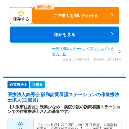
この求人を問い合わせる
保存する
詳細を見る
一般社団法人ナーシングアソシエイトの
求人一覧
更新日：2026/07/31 求人番号：10173942
作業療法士
正職員
医療法人錦秀会 阪和訪問看護ステーション
の作業療法
士求人(正職員)
【大阪市住吉区】残業少なめ！病院併設の訪問看護ステーショ
ンでの作業療法士さんの募集です♪
【モデル月収】
27.3
万円～
29.1
万円
程度 ※職場勤