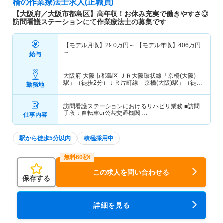
橋
の作業療法士求人(正職員)
【大阪府／大阪市都島区】高年収！お休み充実で働きやすさ◎
訪問看護ステーションにて作業療法士の募集です
【モデル月収】
29.0
万円～
【モデル年収】
406
万円
～
給与
大阪府 大阪市都島区
ＪＲ大阪環状線「京橋(大阪)
駅」（徒歩2分）ＪＲ片町線「京橋(大阪)駅」（徒歩
勤務地
2分） 他
訪問看護ステーションにおけるリハビリ業務 ■訪問
手段：自転車or公共交通機関 …
仕事内容
駅から徒歩5分以内
積極採用中
この求人を問い合わせる
保存する
詳細を見る