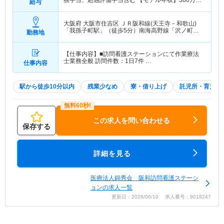
務手当、処遇評価手当含む 【モデル年収】
380
万円
給与
～
408
万円
程度 ※賞与（2.0か月計算）含む
大阪府 大阪市住吉区
ＪＲ阪和線(天王寺－和歌山)
「我孫子町駅」（徒歩5分）南海高野線「沢ノ町
勤務地
駅」（徒歩10分）
【仕事内容】■訪問看護ステーションにて作業療法
士業務全般 訪問件数：1日7件 …
仕事内容
駅から徒歩10分以内
残業少なめ
寮・借り上げ
託児所・育児補
この求人を問い合わせる
保存する
詳細を見る
医療法人錦秀会 阪和訪問看護ステーシ
ョンの求人一覧
更新日：2026/06/10 求人番号：9018247