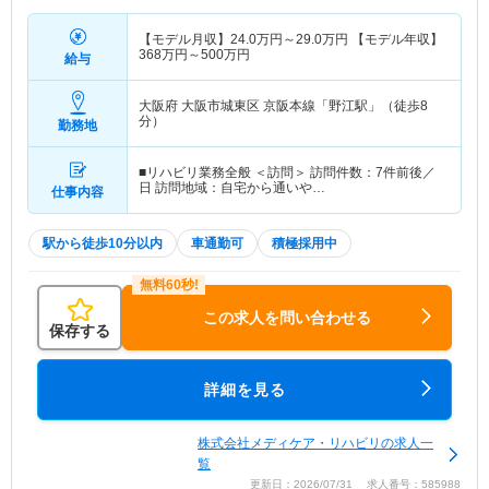
【モデル月収】
24.0
万円～
29.0
万円
【モデル年収】
368
万円～
500
万円
給与
大阪府 大阪市城東区
京阪本線「野江駅」（徒歩8
分）
勤務地
■リハビリ業務全般 ＜訪問＞ 訪問件数：7件前後／
日 訪問地域：自宅から通いや…
仕事内容
駅から徒歩10分以内
車通勤可
積極採用中
この求人を問い合わせる
保存する
詳細を見る
株式会社メディケア・リハビリの求人一
覧
更新日：2026/07/31 求人番号：585988