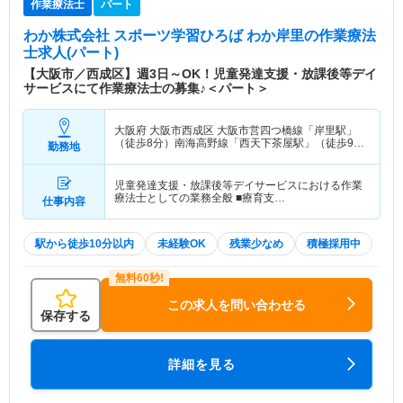
作業療法士
パート
わか株式会社 スポーツ学習ひろば わか岸里
の作業療法
士求人(パート)
【大阪市／西成区】週3日～OK！児童発達支援・放課後等デイ
サービスにて作業療法士の募集♪＜パート＞
大阪府 大阪市西成区
大阪市営四つ橋線「岸里駅」
（徒歩8分）南海高野線「西天下茶屋駅」（徒歩9
勤務地
分）
児童発達支援・放課後等デイサービスにおける作業
療法士としての業務全般 ■療育支…
仕事内容
駅から徒歩10分以内
未経験OK
残業少なめ
積極採用中
この求人を問い合わせる
保存する
詳細を見る