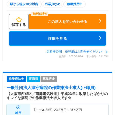
駅から徒歩10分以内
残業少なめ
積極採用中
この求人を問い合わせる
保存する
詳細を見る
名称非公開 ※詳細はお問合せください
更新日：2025/09/30 求人番号：711054
作業療法士
正職員
募集停止
一般社団法人津守病院
の作業療法士求人(正職員)
【大阪市西成区／南海電気鉄道】平成23年に改築したばかりの
キレイな病院での作業療法士求人です☆
【モデル月収】
23.8
万円～
25.4
万円
給与