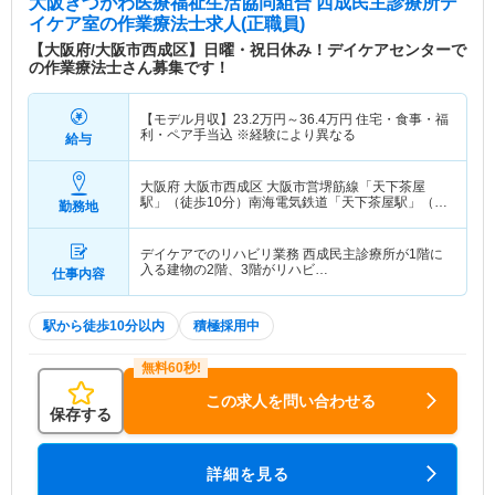
大阪きづがわ医療福祉生活協同組合 西成民主診療所デ
イケア室
の作業療法士求人(正職員)
【大阪府/大阪市西成区】日曜・祝日休み！デイケアセンターで
の作業療法士さん募集です！
【モデル月収】
23.2
万円～
36.4
万円
住宅・食事・福
利・ペア手当込 ※経験により異なる
給与
大阪府 大阪市西成区
大阪市営堺筋線「天下茶屋
駅」（徒歩10分）南海電気鉄道「天下茶屋駅」（徒
勤務地
歩10分） 他
デイケアでのリハビリ業務 西成民主診療所が1階に
入る建物の2階、3階がリハビ…
仕事内容
駅から徒歩10分以内
積極採用中
この求人を問い合わせる
保存する
詳細を見る