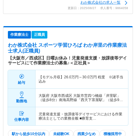
わか株式会社の求人一覧
更新日：2025/08/27 求人番号：9864058
作業療法士
正職員
わか株式会社 スポーツ学習ひろば わか岸里
の作業療法
士求人(正職員)
【大阪市／西成区】日曜お休み！児童発達支援・放課後等デイ
サービスにて作業療法士の募集♪＜正社員＞
【モデル月収】
26.0
万円～
30.0
万円
程度 ※諸手当
込み
給与
大阪府 大阪市西成区
大阪市営四つ橋線「岸里駅」
（徒歩8分）南海高野線「西天下茶屋駅」（徒歩9
勤務地
分）
児童発達支援・放課後等デイサービスにおける作業
療法士としての業務全般 ■療育支…
仕事内容
駅から徒歩10分以内
未経験OK
残業少なめ
積極採用中