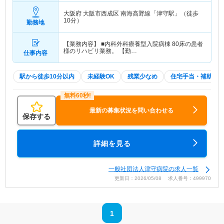
大阪府 大阪市西成区
南海高野線「津守駅」（徒歩
10分）
勤務地
【業務内容】 ■内科外科療養型入院病棟 80床の患者
様のリハビリ業務。 【勤…
仕事内容
駅から徒歩10分以内
未経験OK
残業少なめ
住宅手当・補助
最新の募集状況を問い合わせる
保存する
詳細を見る
一般社団法人津守病院の求人一覧
更新日：2026/05/08 求人番号：499970
1