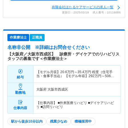
有限会社ほたるケアサービスの求人一覧
更新日：2025/02/19 求人番号：10118688
作業療法士
正職員
名称非公開
※詳細はお問合せください
【大阪府／大阪市西成区】 診療所・デイケアでのリハビリス
タッフの募集です＜作業療法士＞
【モデル月収】
20.6
万円～
35.4
万円
程度（住宅手
当・食事手当込） 【モデル年収】
292
万円～
506
万
給与
円
程度（賞与込）
大阪府 大阪市西成区
勤務地
【仕事内容】 ■外来医療リハビリ ■デイケアリハビ
リ ■訪問リハビリ
仕事内容
駅から徒歩10分以内
残業少なめ
積極採用中