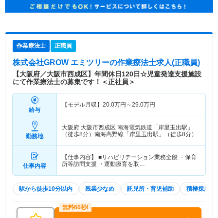
作業療法士
正職員
株式会社GROW エミツリー
の作業療法士求人(正職員)
【大阪府／大阪市西成区】年間休日120日☆児童発達支援施設
にて作業療法士の募集です！＜正社員＞
【モデル月収】
20.0
万円～
29.0
万円
給与
大阪府 大阪市西成区
南海電気鉄道「岸里玉出駅」
（徒歩8分）南海高野線「岸里玉出駅」（徒歩8分）
勤務地
【仕事内容】 ■リハビリテーション業務全般 ・保育
所等訪問支援 ・運動療育を取…
仕事内容
駅から徒歩10分以内
残業少なめ
託児所・育児補助
積極採用中