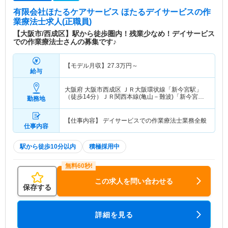
有限会社ほたるケアサービス ほたるデイサービス
の作
業療法士求人(正職員)
【大阪市/西成区】駅から徒歩圏内！残業少なめ！デイサービス
での作業療法士さんの募集です♪
【モデル月収】
27.3
万円～
給与
大阪府 大阪市西成区
ＪＲ大阪環状線「新今宮駅」
（徒歩14分）ＪＲ関西本線(亀山－難波)「新今宮
勤務地
駅」（徒歩14分） 他
【仕事内容】 デイサービスでの作業療法士業務全般
仕事内容
駅から徒歩10分以内
積極採用中
この求人を問い合わせる
保存する
詳細を見る