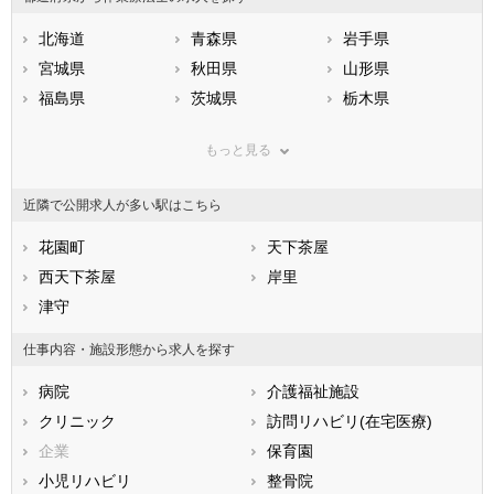
北海道
青森県
岩手県
宮城県
秋田県
山形県
福島県
茨城県
栃木県
群馬県
埼玉県
千葉県
もっと見る
東京都
神奈川県
新潟県
山梨県
長野県
富山県
近隣で公開求人が多い駅はこちら
石川県
福井県
岐阜県
静岡県
花園町
愛知県
天下茶屋
三重県
滋賀県
西天下茶屋
京都府
岸里
大阪府
兵庫県
津守
奈良県
和歌山県
鳥取県
島根県
岡山県
仕事内容・施設形態から求人を探す
広島県
山口県
徳島県
病院
介護福祉施設
香川県
愛媛県
高知県
クリニック
訪問リハビリ(在宅医療)
福岡県
佐賀県
長崎県
企業
保育園
熊本県
大分県
宮崎県
小児リハビリ
整骨院
鹿児島県
沖縄県