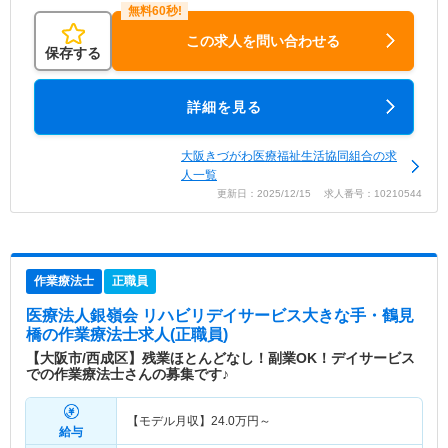
この求人を問い合わせる
保存する
詳細を見る
大阪きづがわ医療福祉生活協同組合の求
人一覧
更新日：2025/12/15 求人番号：10210544
作業療法士
正職員
医療法人銀嶺会 リハビリデイサービス大きな手・鶴見
橋
の作業療法士求人(正職員)
【大阪市/西成区】残業ほとんどなし！副業OK！デイサービス
での作業療法士さんの募集です♪
【モデル月収】
24.0
万円～
給与