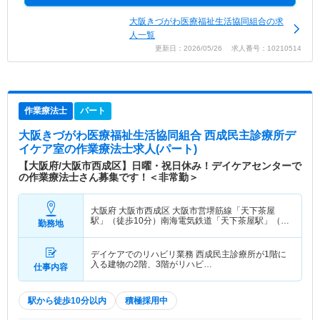
大阪きづがわ医療福祉生活協同組合の求
人一覧
更新日：2026/05/26 求人番号：10210514
作業療法士
パート
大阪きづがわ医療福祉生活協同組合 西成民主診療所デ
イケア室
の作業療法士求人(パート)
【大阪府/大阪市西成区】日曜・祝日休み！デイケアセンターで
の作業療法士さん募集です！＜非常勤＞
大阪府 大阪市西成区
大阪市営堺筋線「天下茶屋
駅」（徒歩10分）南海電気鉄道「天下茶屋駅」（徒
勤務地
歩10分） 他
デイケアでのリハビリ業務 西成民主診療所が1階に
入る建物の2階、3階がリハビ…
仕事内容
駅から徒歩10分以内
積極採用中