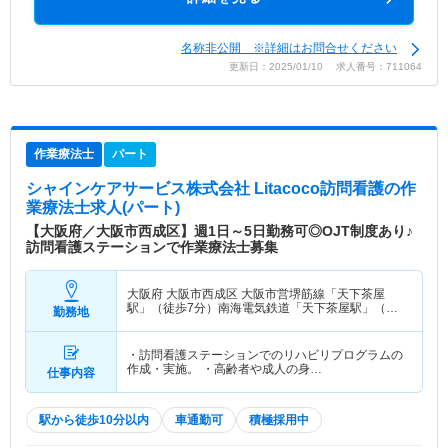
名称非公開 ※詳細はお問合せください
更新日：2025/01/10 求人番号：711064
作業療法士
パート
シャインケアサービス株式会社 Litacoco訪問看護
の作
業療法士求人(パート)
【大阪府／大阪市西成区】週1日～5日勤務可◎OJT制度あり♪
訪問看護ステーションで作業療法士募集
大阪府 大阪市西成区
大阪市営堺筋線「天下茶屋
駅」（徒歩7分）南海電気鉄道「天下茶屋駅」（徒
勤務地
歩7分） 他
・訪問看護ステーションでのリハビリプログラムの
作成・実施。 ・高齢者や成人の身…
仕事内容
駅から徒歩10分以内
車通勤可
積極採用中