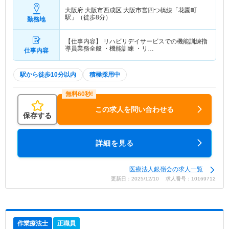
大阪府 大阪市西成区
大阪市営四つ橋線「花園町
駅」（徒歩8分）
勤務地
【仕事内容】 リハビリデイサービスでの機能訓練指
導員業務全般 ・機能訓練 ・リ…
仕事内容
駅から徒歩10分以内
積極採用中
この求人を問い合わせる
保存する
詳細を見る
医療法人銀嶺会の求人一覧
更新日：2025/12/10 求人番号：10169712
作業療法士
正職員