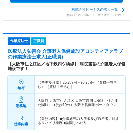
株式会社ビーナスの求人一覧
更新日：2026/07/31 求人番号：9122183
作業療法士
正職員
医療法人弘善会 介護老人保健施設アロンティアクラブ
の作業療法士求人(正職員)
【大阪市住之江区／地下鉄四ツ橋線】 病院運営の介護老人保健
施設です！
【モデル月収】
25.3
万円～
30.3
万円
（資格手当含
む） （資格手当含む）
給与
大阪府 大阪市住之江区
大阪市営四つ橋線「住之江
公園駅」（徒歩10分）大阪市営南港ポートタウン線
勤務地
「住之江公園駅」（徒歩10分）
【業務内容】 ■介護施設の入所者及び通所者に対す
るリハビリ業務 ■訪問リハビリ…
仕事内容