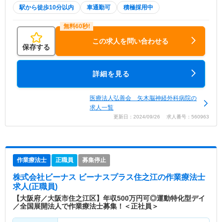
駅から徒歩10分以内
車通勤可
積極採用中
この求人を問い合わせる
保存する
詳細を見る
医療法人弘善会 矢木脳神経外科病院の
求人一覧
更新日：2024/09/26 求人番号：560963
作業療法士
正職員
募集停止
株式会社ビーナス ビーナスプラス住之江
の作業療法士
求人(正職員)
【大阪府／大阪市住之江区】年収500万円可◎運動特化型デイ
／全国展開法人で作業療法士募集！＜正社員＞