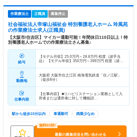
作業療法士
正職員
募集停止
社会福祉法人帝塚山福祉会 特別養護老人ホーム 玲風苑
の作業療法士求人(正職員)
【大阪市/住吉区】マイカー通勤可能！年間休日110日以上！特
別養護老人ホームでの作業療法士さん募集♪
【モデル月収】
25.0
万円～
28.8
万円
程度（諸手当
込） 【モデル年収】
350
万円～
399
万円
程度（諸手
給与
当込）
大阪府 大阪市住之江区
南海電気鉄道「住ノ江駅」
（徒歩8分）
勤務地
【仕事内容】 ■リハビリステーション業務として入
所者または通所者に対して機能訓…
仕事内容
駅から徒歩10分以内
車通勤可
残業少なめ
最新の募集状況を問い合わせる