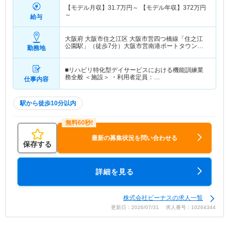
【モデル月収】
31.7
万円～
【モデル年収】
372
万円
～
給与
大阪府 大阪市住之江区
大阪市営四つ橋線「住之江
公園駅」（徒歩7分）大阪市営南港ポートタウン線
勤務地
「住之江公園駅」（徒歩7分）
■リハビリ特化型デイサービスにおける機能訓練業
務全般 ＜施設＞ ・利用者定員：…
仕事内容
駅から徒歩10分以内
最新の募集状況を問い合わせる
保存する
詳細を見る
株式会社ビーナスの求人一覧
更新日：2026/07/31 求人番号：10264344