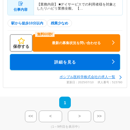
【業務内容】 ■デイサービスでの利用者様を対象と
したリハビリ業務全般。 【…
仕事内容
駅から徒歩10分以内
残業少なめ
最新の募集状況を問い合わせる
保存する
詳細を見る
ポシブル医科学株式会社の求人一覧
更新日：2025/07/10 求人番号：515780
1
<<
<
>
>>
（1～9件目を表示中）