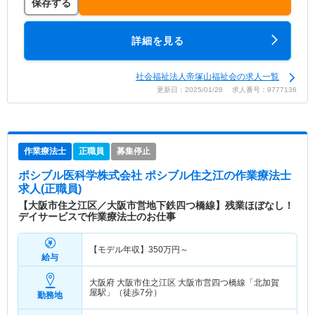
保存する
詳細を見る
社会福祉法人帝塚山福祉会の求人一覧
更新日：2025/01/28 求人番号：9777136
作業療法士
正職員
募集停止
ポシブル医科学株式会社 ポシブル住之江
の作業療法士
求人(正職員)
【大阪市住之江区／大阪市営地下鉄四つ橋線】残業ほぼなし！
デイサービスで作業療法士のお仕事
【モデル年収】
350
万円～
給与
大阪府 大阪市住之江区
大阪市営四つ橋線「北加賀
屋駅」（徒歩7分）
勤務地