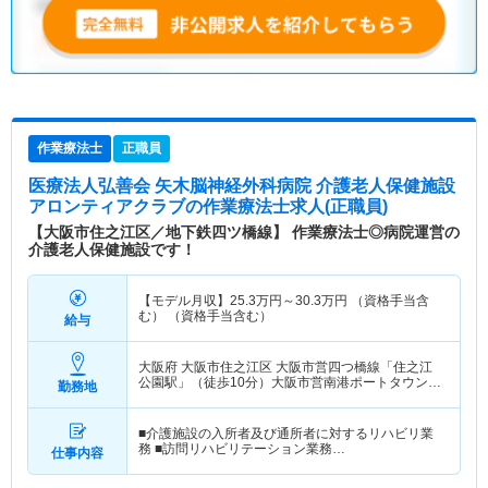
作業療法士
正職員
医療法人弘善会 矢木脳神経外科病院 介護老人保健施設
アロンティアクラブ
の作業療法士求人(正職員)
【大阪市住之江区／地下鉄四ツ橋線】 作業療法士◎病院運営の
介護老人保健施設です！
【モデル月収】
25.3
万円～
30.3
万円
（資格手当含
む） （資格手当含む）
給与
大阪府 大阪市住之江区
大阪市営四つ橋線「住之江
公園駅」（徒歩10分）大阪市営南港ポートタウン線
勤務地
「住之江公園駅」（徒歩10分）
■介護施設の入所者及び通所者に対するリハビリ業
務 ■訪問リハビリテーション業務…
仕事内容