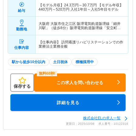
【モデル月収】
24.3
万円～
30.7
万円
【モデル年収】
440
万円～
520
万円
入社1年目～入社5年目モデル
給与
大阪府 大阪市住之江区
阪堺電気軌道阪堺線「細井
川駅」（徒歩8分）阪堺電気軌道阪堺線「安立町
勤務地
駅」（徒歩8分） 他
【仕事内容】 訪問看護リハビリステーションでの作
業療法士業務全般
仕事内容
駅から徒歩10分以内
土日祝休
積極採用中
この求人を問い合わせる
保存する
詳細を見る
株式会社ELの求人一覧
更新日：2025/10/08 求人番号：10122318