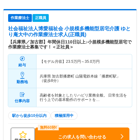
作業療法士
正職員
社会福祉法人博愛福祉会 小規模多機能型居宅介護 ゆと
り庵大中
の作業療法士求人(正職員)
【兵庫県／加古郡】年間休日110日以上♪小規模多機能型居宅で
作業療法士募集です！＜正社員＞
【モデル月収】
23.5
万円～
35.0
万円
給与
兵庫県 加古郡播磨町
山陽電鉄本線「播磨町駅」
（徒歩8分）
勤務地
高齢者を対象としたリハビリ業務全般。 日常生活を
行う上での基本動作のサポートを…
仕事内容
駅から徒歩10分以内
積極採用中
この求人を問い合わせる