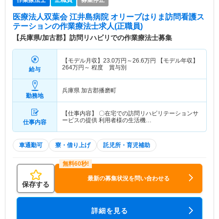
作業療法士
正職員
募集停止
医療法人双葉会 江井島病院 オリーブはりま訪問看護ス
テーション
の作業療法士求人(正職員)
【兵庫県/加古郡】訪問リハビリでの作業療法士募集
【モデル月収】
23.0
万円～
26.6
万円
【モデル年収】
264
万円～
程度 賞与別
給与
兵庫県 加古郡播磨町
勤務地
【仕事内容】 〇在宅での訪問リハビリテーションサ
ービスの提供 利用者様の生活機…
仕事内容
車通勤可
寮・借り上げ
託児所・育児補助
最新の募集状況を問い合わせる
保存する
詳細を見る