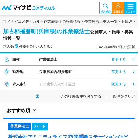
マイナビコメディカル
作業療法士の転職情報
作業療法士求人一覧
兵庫県
加古郡播磨町(兵庫県)の作業療法士
公開求人・転職・募集
情報一覧
5
求人数
件
※非公開求人を除く
2026年08月07日(金)更新
職種
作業療法士
変更する
勤務地
兵庫県加古郡播磨町
変更する
求人条件
その他求人条件未設定
変更する
この検索条件を保存する
条件をクリア
作業療法士
パート
株式会社アミニティライフ 訪問看護ステーションひだ