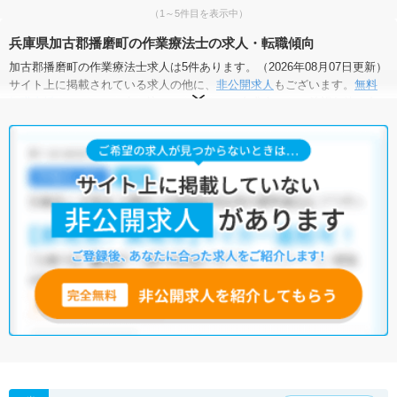
（1～5件目を表示中）
兵庫県加古郡播磨町の作業療法士の求人・転職傾向
加古郡播磨町の作業療法士求人は5件あります。（2026年08月07日更新）
サイト上に掲載されている求人の他に、
非公開求人
もございます。
無料
転職支援サービス
にお申し込みいただくと、全求人からご希望条件に合
う求人を提案させていただきます。
加古郡播磨町の作業療法士求人では以下のような条件が人気です。
・
積極採用中
・
託児所・育児補助あり
・
寮・借り上げ住宅あり
・
正社員(正職員)
・
訪問リハビリ(在宅医療)
他の条件でも人気の求人がございますので、「こだわり条件」から検索
いただくか、お気軽にお問い合わせください。
全国の作業療法士求人
から検索いただくことも可能です。
無料転職支援サービス
にお申し込みいただくと、ご希望条件をヒアリン
グした上で求人をご提案いたします。
ご希望条件がまだ定まっていない方は
人気の希望条件をピックアップし
た求人特集
をぜひご活用ください。
転職支援の他、情報収集や募集状況の確認も、お気軽にご相談くださ
い。