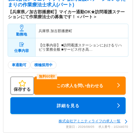
まり
の作業療法士求人(パート)
【兵庫県／加古郡播磨町】マイカー通勤OK★訪問看護ステー
ションにて作業療法士の募集です！＜パート＞
兵庫県 加古郡播磨町
勤務地
【仕事内容】 ■訪問看護ステーションにおけるリハ
ビリ業務全般 ■サービス付き高…
仕事内容
車通勤可
積極採用中
この求人を問い合わせる
保存する
詳細を見る
株式会社アミニティライフの求人一覧
更新日：2026/08/05 求人番号：10244070