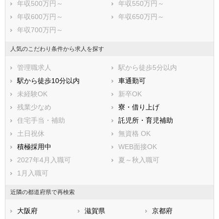
年収500万円～
年収550万円～
神崎郡神河町
揖保郡太子町
年収600万円～
年収650万円～
赤穂郡上郡町
佐用郡佐用町
年収700万円～
美方郡香美町
美方郡新温泉町
人気のこだわり条件から求人を探す
管理職求人
駅から徒歩5分以内
駅から徒歩10分以内
車通勤可
未経験OK
新卒OK
残業少なめ
寮・借り上げ
住宅手当・補助
託児所・育児補助
土日祝休
無資格 OK
積極採用中
WEB面接OK
2027年4月入職可
夏～秋入職可
1月入職可
近隣の都道府県で再検索
大阪府
滋賀県
京都府