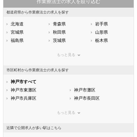
作業療法士の求人を絞り込む
都道府県から作業療法士の求人を探す
北海道
青森県
岩手県
宮城県
秋田県
山形県
福島県
茨城県
栃木県
群馬県
埼玉県
千葉県
もっと見る
東京都
神奈川県
新潟県
山梨県
長野県
富山県
市区町村から作業療法士の求人を探す
石川県
福井県
岐阜県
静岡県
神戸市すべて
愛知県
三重県
滋賀県
神戸市東灘区
京都府
神戸市灘区
大阪府
兵庫県
神戸市兵庫区
奈良県
神戸市長田区
和歌山県
鳥取県
神戸市須磨区
島根県
神戸市垂水区
岡山県
もっと見る
広島県
神戸市北区
山口県
神戸市中央区
徳島県
香川県
神戸市西区
愛媛県
高知県
近隣で公開求人が多い駅はこちら
福岡県
市部
佐賀県
長崎県