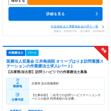
保存する
詳細を見る
社会福祉法人博愛福祉会の求人一覧
更新日：2026/07/31 求人番号：10259635
作業療法士
パート
医療法人双葉会 江井島病院 オリーブはりま訪問看護ス
テーション
の作業療法士求人(パート)
【兵庫県/加古郡】訪問リハビリでの作業療法士募集
兵庫県 加古郡播磨町
勤務地
【仕事内容】 〇在宅での訪問リハビリテーションサ
ービスの提供 利用者様の生活機…
仕事内容