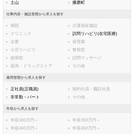
熊本県
姫路市
土山
大分県
尼崎市
播磨町
宮崎県
鹿児島県
明石市
沖縄県
西宮市
仕事内容・施設形態から求人を探す
洲本市
芦屋市
病院
介護福祉施設
伊丹市
相生市
クリニック
訪問リハビリ(在宅医療)
豊岡市
加古川市
企業
保育園
赤穂市
西脇市
小児リハビリ
整骨院
宝塚市
三木市
接骨院
訪問マッサージ
高砂市
川西市
薬局・ドラッグストア
その他
小野市
三田市
加西市
丹波篠山市
雇用形態から求人を探す
養父市
丹波市
正社員(正職員)
契約社員・嘱託社員
南あわじ市
朝来市
非常勤・パート
その他
淡路市
宍粟市
加東市
たつの市
年収から求人を探す
川辺郡猪名川町
多可郡多可町
年収300万円～
年収350万円～
加古郡稲美町
加古郡播磨町
年収400万円～
年収450万円～
神崎郡市川町
神崎郡福崎町