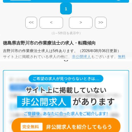
1
<<
<
>
>>
（1～5件目を表示中）
徳島県吉野川市の作業療法士の求人・転職傾向
吉野川市の作業療法士求人は5件あります。（2026年08月06日更新）
サイト上に掲載されている求人の他に、
非公開求人
もございます。
無料
転職支援サービス
にお申し込みいただくと、全求人からご希望条件に合
う求人を提案させていただきます。
吉野川市の作業療法士求人では以下のような条件が人気です。
・
土日祝休
・
積極採用中
・
残業少なめ
・
正社員(正職員)
・
病
院
・
介護福祉施設
・
訪問リハビリ(在宅医療)
他の条件でも人気の求人がございますので、「こだわり条件」から検索
いただくか、お気軽にお問い合わせください。
全国の作業療法士求人
から検索いただくことも可能です。
無料転職支援サービス
にお申し込みいただくと、ご希望条件をヒアリン