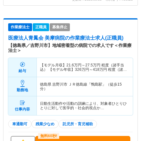
作業療法士
正職員
募集停止
医療法人青鳳会 美摩病院
の作業療法士求人(正職員)
【徳島県／吉野川市】地域密着型の病院での求人です＜作業療
法士＞
【モデル月収】
21.6
万円～
27.5
万円
程度（諸手当
込） 【モデル年収】
326
万円～
418
万円
程度（諸手
給与
当込）
徳島県 吉野川市
ＪＲ徳島線「鴨島駅」（徒歩15
分）
勤務地
日動生活動作や活動の訓練により、対象者ひとりひ
とりに対して医学的・社会的視点か…
仕事内容
車通勤可
残業少なめ
託児所・育児補助