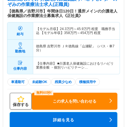
ぞみ
の作業療法士求人(正職員)
【徳島県／吉野川市】年間休日120日！通所メインの介護老人
保健施設の作業療法士募集求人《正社員》
【モデル月収】
24.3
万円～
45.9
万円
程度 職務手当
込 【モデル年収】
358
万円～
454
万円
程度
給与
徳島県 吉野川市
ＪＲ徳島線「山瀬駅」（バス・車7
分）
勤務地
【仕事内容】 ■介護老人保健施設におけるリハビリ
業務全般 ・個別リハビリテーシ…
仕事内容
車通勤可
未経験OK
残業少なめ
積極採用中
この求人を問い合わせる
保存する
詳細を見る