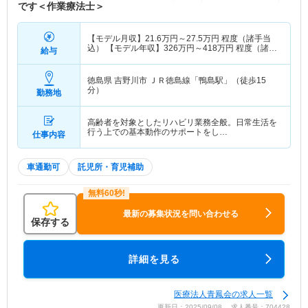
です＜作業療法士＞
【モデル月収】
21.6
万円～
27.5
万円
程度（諸手当
込） 【モデル年収】
326
万円～
418
万円
程度（諸手
給与
当込）
徳島県 吉野川市
ＪＲ徳島線「鴨島駅」（徒歩15
分）
勤務地
高齢者を対象としたリハビリ業務全般。日常生活を
行う上での基本動作のサポートをし…
仕事内容
車通勤可
託児所・育児補助
最新の募集状況を問い合わせる
保存する
詳細を見る
医療法人青鳳会の求人一覧
更新日：2025/09/08 求人番号：704428