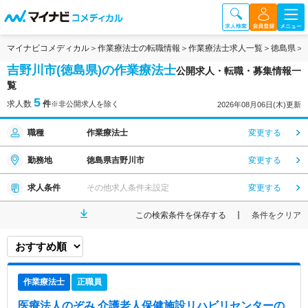
マイナビコメディカル
作業療法士の転職情報
作業療法士求人一覧
徳島県
吉野川市(徳島県)の作業療法士
公開求人・転職・募集情報一
覧
5
求人数
件
※非公開求人を除く
2026年08月06日(木)更新
職種
作業療法士
変更する
勤務地
徳島県吉野川市
変更する
求人条件
その他求人条件未設定
変更する
この検索条件を保存する
条件をクリア
作業療法士
正職員
医療法人のぞみ 介護老人保健施設リハビリセンターの