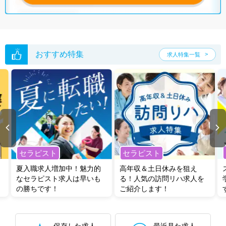
グした上で求人をご提案いたします。
ご希望条件がまだ定まっていない方は
人気の希望条件をピックアップし
た求人特集
をぜひご活用ください。
転職支援の他、情報収集や募集状況の確認も、お気軽にご相談くださ
い。
おすすめ特集
求人特集一覧
セラピスト
セラピスト
夏入職求人増加中！魅力的
高年収＆土日休みを狙え
なセラピスト求人は早いも
る！人気の訪問リハ求人を
の勝ちです！
ご紹介します！