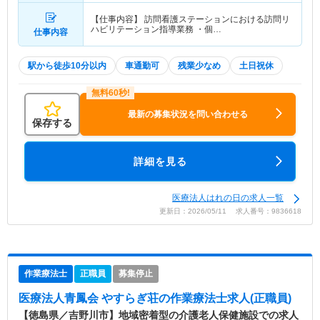
【仕事内容】 訪問看護ステーションにおける訪問リ
ハビリテーション指導業務 ・個…
仕事内容
駅から徒歩10分以内
車通勤可
残業少なめ
土日祝休
最新の募集状況を問い合わせる
保存する
詳細を見る
医療法人はれの日の求人一覧
更新日：2026/05/11 求人番号：9836618
作業療法士
正職員
募集停止
医療法人青鳳会 やすらぎ荘
の作業療法士求人(正職員)
【徳島県／吉野川市】地域密着型の介護老人保健施設での求人