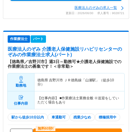
医療法人のぞみの求人一覧
更新日：2026/06/30 求人番号：9028721
作業療法士
パート
医療法人のぞみ 介護老人保健施設リハビリセンターの
ぞみ
の作業療法士求人(パート)
【徳島県／吉野川市】週3日～勤務可★介護老人保健施設での
作業療法士の募集です！＜非常勤＞
徳島県 吉野川市
ＪＲ徳島線「山瀬駅」（徒歩10
分）
勤務地
【仕事内容】 ■作業療法士業務全般 ※送迎をしてい
ただく場合もあり
仕事内容
駅から徒歩10分以内
車通勤可
残業少なめ
積極採用中