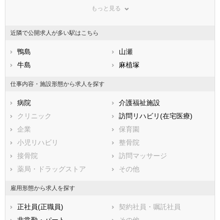
もっと見る
広島県
勝浦郡勝浦町
山口県
勝浦郡上勝町
徳島県
香川県
名東郡佐那河内村
愛媛県
名西郡石井町
高知県
近隣で公開求人が多い駅はこちら
福岡県
名西郡神山町
佐賀県
那賀郡那賀町
長崎県
熊本県
海部郡牟岐町
鴨島
大分県
海部郡美波町
山瀬
宮崎県
鹿児島県
海部郡海陽町
牛島
沖縄県
板野郡松茂町
麻植塚
板野郡北島町
板野郡藍住町
仕事内容・施設形態から求人を探す
板野郡板野町
板野郡上板町
病院
介護福祉施設
美馬郡つるぎ町
三好郡東みよし町
クリニック
訪問リハビリ(在宅医療)
企業
保育園
小児リハビリ
整骨院
接骨院
訪問マッサージ
薬局・ドラッグストア
その他
雇用形態から求人を探す
正社員(正職員)
契約社員・嘱託社員