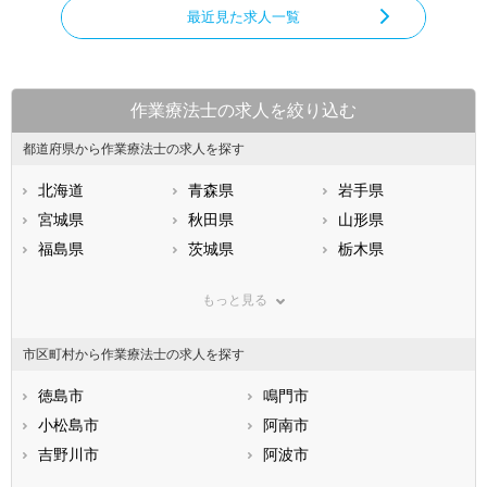
最近見た求人一覧
作業療法士の求人を絞り込む
都道府県から作業療法士の求人を探す
北海道
青森県
岩手県
宮城県
秋田県
山形県
福島県
茨城県
栃木県
群馬県
埼玉県
千葉県
もっと見る
東京都
神奈川県
新潟県
山梨県
長野県
富山県
市区町村から作業療法士の求人を探す
石川県
福井県
岐阜県
静岡県
徳島市
愛知県
鳴門市
三重県
滋賀県
小松島市
京都府
阿南市
大阪府
兵庫県
吉野川市
奈良県
阿波市
和歌山県
鳥取県
美馬市
島根県
三好市
岡山県