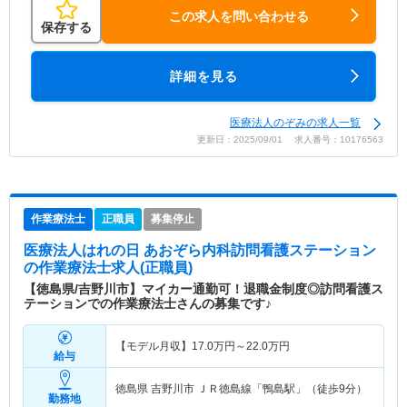
この求人を問い合わせる
保存する
詳細を見る
医療法人のぞみの求人一覧
更新日：2025/09/01 求人番号：10176563
作業療法士
正職員
募集停止
医療法人はれの日 あおぞら内科訪問看護ステーション
の作業療法士求人(正職員)
【徳島県/吉野川市】マイカー通勤可！退職金制度◎訪問看護ス
テーションでの作業療法士さんの募集です♪
【モデル月収】
17.0
万円～
22.0
万円
給与
徳島県 吉野川市
ＪＲ徳島線「鴨島駅」（徒歩9分）
勤務地