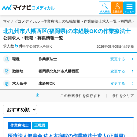
マイナビコメディカル
作業療法士の転職情報
作業療法士求人一覧
福岡県
北九州市八幡西区(福岡県)の未経験OKの作業療法士
公開求人・転職・募集情報一覧
5
求人数
件
※非公開求人を除く
2026年08月08日(土)更新
職種
作業療法士
変更する
勤務地
福岡県北九州市八幡西区
変更する
求人条件
未経験OK
変更する
この検索条件を保存する
条件をクリア
作業療法士
正職員
医療法人健美会 佐々木病院
の作業療法士求人(正職員)