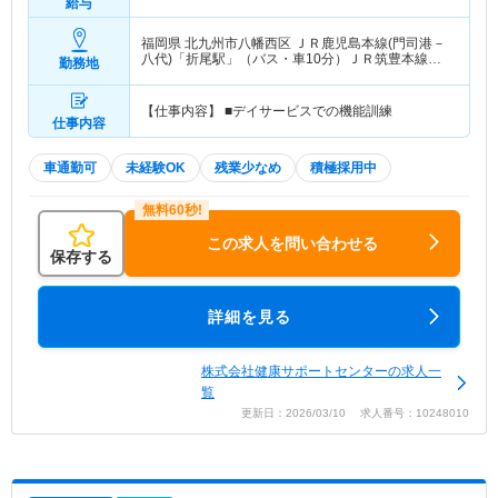
給与
福岡県 北九州市八幡西区
ＪＲ鹿児島本線(門司港－
八代)「折尾駅」（バス・車10分）ＪＲ筑豊本線
勤務地
「折尾駅」（バス・車10分）
【仕事内容】 ■デイサービスでの機能訓練
仕事内容
車通勤可
未経験OK
残業少なめ
積極採用中
この求人を問い合わせる
保存する
詳細を見る
株式会社健康サポートセンターの求人一
覧
更新日：2026/03/10 求人番号：10248010