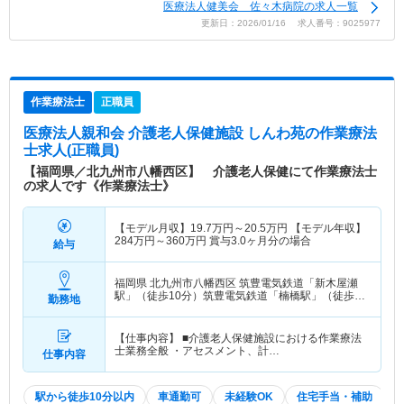
医療法人健美会 佐々木病院の求人一覧
更新日：2026/01/16 求人番号：9025977
作業療法士
正職員
医療法人親和会 介護老人保健施設 しんわ苑
の作業療法
士求人(正職員)
【福岡県／北九州市八幡西区】 介護老人保健にて作業療法士
の求人です《作業療法士》
【モデル月収】
19.7
万円～
20.5
万円
【モデル年収】
284
万円～
360
万円
賞与3.0ヶ月分の場合
給与
福岡県 北九州市八幡西区
筑豊電気鉄道「新木屋瀬
駅」（徒歩10分）筑豊電気鉄道「楠橋駅」（徒歩
勤務地
10分）
【仕事内容】 ■介護老人保健施設における作業療法
士業務全般 ・アセスメント、計…
仕事内容
駅から徒歩10分以内
車通勤可
未経験OK
住宅手当・補助