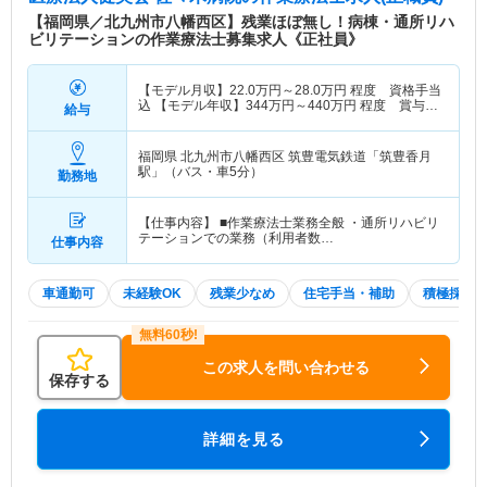
【福岡県／北九州市八幡西区】残業ほぼ無し！病棟・通所リハ
ビリテーションの作業療法士募集求人《正社員》
【モデル月収】
22.0
万円～
28.0
万円
程度 資格手当
込 【モデル年収】
344
万円～
440
万円
程度 賞与
給与
4.0ヵ月の場合
福岡県 北九州市八幡西区
筑豊電気鉄道「筑豊香月
駅」（バス・車5分）
勤務地
【仕事内容】 ■作業療法士業務全般 ・通所リハビリ
テーションでの業務（利用者数…
仕事内容
車通勤可
未経験OK
残業少なめ
住宅手当・補助
積極採用
この求人を問い合わせる
保存する
詳細を見る