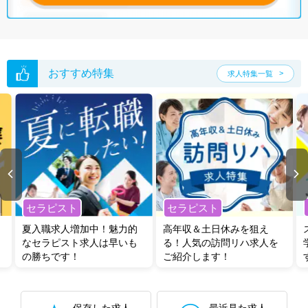
おすすめ特集
求人特集一覧
セラピスト
セラピスト
夏入職求人増加中！魅力的
高年収＆土日休みを狙え
なセラピスト求人は早いも
る！人気の訪問リハ求人を
の勝ちです！
ご紹介します！
保存した求人
最近見た求人