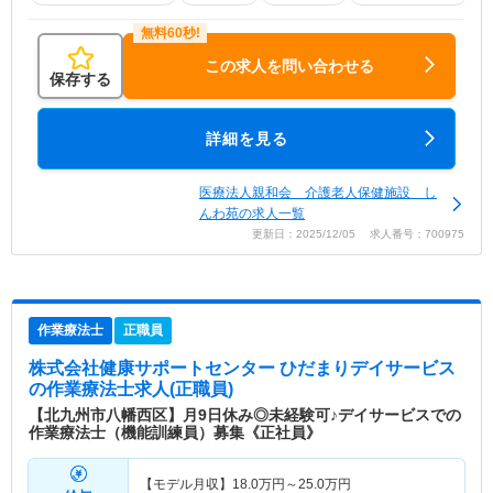
この求人を問い合わせる
保存する
詳細を見る
医療法人親和会 介護老人保健施設 し
んわ苑の求人一覧
更新日：2025/12/05 求人番号：700975
作業療法士
正職員
株式会社健康サポートセンター ひだまりデイサービス
の作業療法士求人(正職員)
【北九州市八幡西区】月9日休み◎未経験可♪デイサービスでの
作業療法士（機能訓練員）募集《正社員》
【モデル月収】
18.0
万円～
25.0
万円