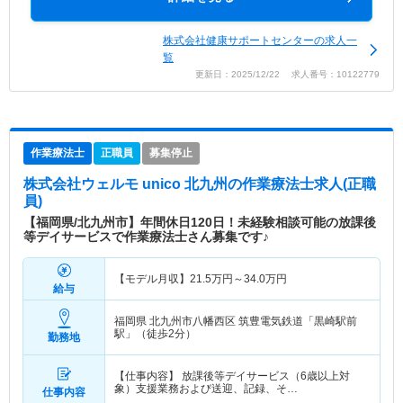
株式会社健康サポートセンターの求人一
覧
更新日：2025/12/22 求人番号：10122779
作業療法士
正職員
募集停止
株式会社ウェルモ unico 北九州
の作業療法士求人(正職
員)
【福岡県/北九州市】年間休日120日！未経験相談可能の放課後
等デイサービスで作業療法士さん募集です♪
【モデル月収】
21.5
万円～
34.0
万円
給与
福岡県 北九州市八幡西区
筑豊電気鉄道「黒崎駅前
駅」（徒歩2分）
勤務地
【仕事内容】 放課後等デイサービス（6歳以上対
象）支援業務および送迎、記録、そ…
仕事内容