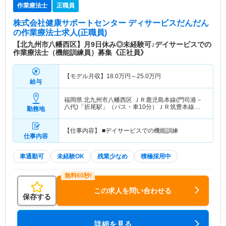
作業療法士
正職員
株式会社健康サポートセンター ディサービスだんだん
の作業療法士求人(正職員)
【北九州市八幡西区】月9日休み◎未経験可♪デイサービスでの
作業療法士（機能訓練員）募集《正社員》
【モデル月収】
18.0
万円～
25.0
万円
給与
福岡県 北九州市八幡西区
ＪＲ鹿児島本線(門司港－
八代)「折尾駅」（バス・車10分）ＪＲ筑豊本線
勤務地
「折尾駅」（バス・車10分）
【仕事内容】 ■デイサービスでの機能訓練
仕事内容
車通勤可
未経験OK
残業少なめ
積極採用中
この求人を問い合わせる
保存する
詳細を見る