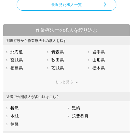
最近見た求人一覧
作業療法士の求人を絞り込む
都道府県から作業療法士の求人を探す
北海道
青森県
岩手県
宮城県
秋田県
山形県
福島県
茨城県
栃木県
群馬県
埼玉県
千葉県
もっと見る
東京都
神奈川県
新潟県
山梨県
長野県
富山県
近隣で公開求人が多い駅はこちら
石川県
福井県
岐阜県
静岡県
折尾
愛知県
黒崎
三重県
滋賀県
本城
京都府
筑豊香月
大阪府
兵庫県
楠橋
奈良県
和歌山県
鳥取県
島根県
岡山県