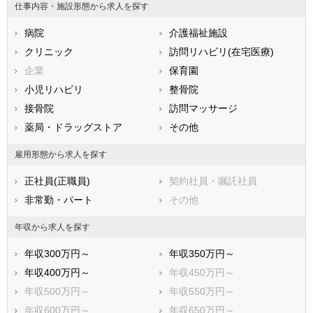
仕事内容・施設形態から求人を探す
広島県
山口県
徳島県
病院
介護福祉施設
香川県
愛媛県
高知県
クリニック
訪問リハビリ(在宅医療)
福岡県
佐賀県
長崎県
企業
保育園
熊本県
大分県
宮崎県
小児リハビリ
整骨院
鹿児島県
沖縄県
接骨院
訪問マッサージ
薬局・ドラッグストア
その他
雇用形態から求人を探す
正社員(正職員)
契約社員・嘱託社員
非常勤・パート
その他
年収から求人を探す
年収300万円～
年収350万円～
年収400万円～
年収450万円～
年収500万円～
年収550万円～
年収600万円～
年収650万円～