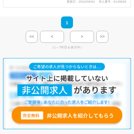
更新日：2024/09/04 求人番号：9139828
1
<<
<
>
>>
（1～7件目を表示中）