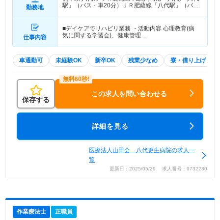
駅」（バス・車20分）ＪＲ肥薩線「八代駅」（バ
勤務地
ス・車20分） 他
■デイケアでリハビリ業務 ・活動内容 心理教育(病
気に関する学習会)、健康管理…
仕事内容
車通勤可
未経験OK
新卒OK
残業少なめ
寮・借り上げ
この求人を問い合わせる
保存する
詳細を見る
医療法人山田会 八代更生病院の求人一
覧
更新日：2025/05/29 求人番号：9732230
作業療法士
正職員