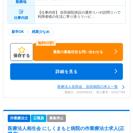
勤務地
【仕事内容】 谷田病院併設の通所リハや訪問リハで
利用者様の生活に寄り添うリハビ…
仕事内容
新卒OK
残業少なめ
最新の募集状況を問い合わせる
保存する
詳細を見る
医療法人谷田会 谷田病院の求人一覧
更新日：2025/09/19 求人番号：10127765
作業療法士
正職員
募集停止
医療法人相生会 にしくまもと病院
の作業療法士求人(正