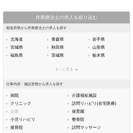
作業療法士の求人を絞り込む
都道府県から作業療法士の求人を探す
北海道
青森県
岩手県
宮城県
秋田県
山形県
福島県
茨城県
栃木県
群馬県
埼玉県
千葉県
もっと見る
東京都
神奈川県
新潟県
山梨県
長野県
富山県
仕事内容・施設形態から求人を探す
石川県
福井県
岐阜県
静岡県
病院
愛知県
介護福祉施設
三重県
滋賀県
クリニック
京都府
訪問リハビリ(在宅医療)
大阪府
兵庫県
企業
奈良県
保育園
和歌山県
鳥取県
小児リハビリ
島根県
整骨院
岡山県
広島県
接骨院
山口県
訪問マッサージ
徳島県