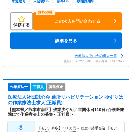
車通勤可
未経験OK
新卒OK
積極採用中
この求人を問い合わせる
保存する
詳細を見る
医療法人中山会の求人一覧
更新日：2025/06/06 求人番号：10127677
作業療法士
正職員
募集停止
医療法人社団誠心会 通所リハビリテーション ゆずりは
の作業療法士求人(正職員)
【熊本県／熊本市南区】残業少なめ／年間休日110日♪介護医療
院にて作業療法士の募集＜正社員＞
【モデル月収】
21.0
万円～
程度※諸手当込 【モデ