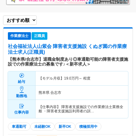
作業療法士
正職員
社会福祉法人山紫会 障害者支援施設 くぬぎ園
の作業療
法士求人(正職員)
【熊本県/合志市】退職金制度あり◎車通勤可能の障害者支援施
設での作業療法士の募集です♪＜新卒求人＞
【モデル月収】
19.0
万円～
程度
給与
熊本県 合志市
勤務地
【仕事内容】 障害者支援施設での作業療法士業務全
般 ・障害者支援施設利用者の訓…
仕事内容
車通勤可
未経験OK
新卒OK
積極採用中