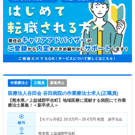
作業療法士
正職員
募集停止
医療法人谷田会 谷田病院
の作業療法士求人(正職員)
【熊本県／上益城郡甲佐町】地域医療に貢献する病院にて作業
療法士募集！＜新卒求人＞
【モデル月収】
20.0
万円～
28.4
万円
程度 諸手当込
給与
熊本県 上益城郡甲佐町