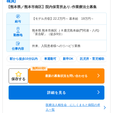
職員)
【熊本県／熊本市南区】院内保育所あり♪作業療法士募集
【モデル月収】
22.2
万円～
基本給
19
万円～
給与
熊本県 熊本市南区
ＪＲ鹿児島本線(門司港－八代)
「富合駅」（徒歩9分）
勤務地
外来、入院患者様へのリハビリ業務
仕事内容
駅から徒歩10分以内
車通勤可
新卒OK
託児所・育児補助
最新の募集状況を問い合わせる
保存する
詳細を見る
医療法人相生会 にしくまもと病院の求
人一覧