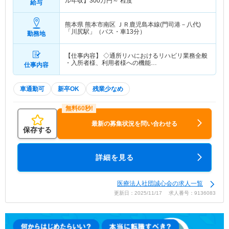
ル年収】
300
万円～
程度
給与
熊本県 熊本市南区
ＪＲ鹿児島本線(門司港－八代)
「川尻駅」（バス・車13分）
勤務地
【仕事内容】 ◇通所リハにおけるリハビリ業務全般
・入所者様、利用者様への機能…
仕事内容
車通勤可
新卒OK
残業少なめ
最新の募集状況を問い合わせる
保存する
詳細を見る
医療法人社団誠心会の求人一覧
更新日：2025/11/17 求人番号：9136083