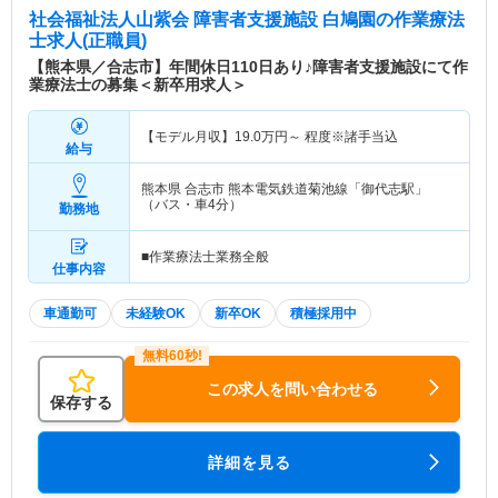
社会福祉法人山紫会 障害者支援施設 白鳩園
の作業療法
士求人(正職員)
【熊本県／合志市】年間休日110日あり♪障害者支援施設にて作
業療法士の募集＜新卒用求人＞
【モデル月収】
19.0
万円～
程度※諸手当込
給与
熊本県 合志市
熊本電気鉄道菊池線「御代志駅」
（バス・車4分）
勤務地
■作業療法士業務全般
仕事内容
車通勤可
未経験OK
新卒OK
積極採用中
この求人を問い合わせる
保存する
詳細を見る