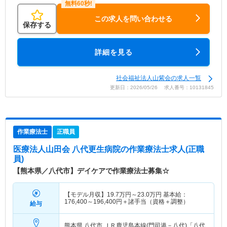
この求人を問い合わせる
保存する
詳細を見る
社会福祉法人山紫会の求人一覧
更新日：2026/05/26 求人番号：10131845
作業療法士
正職員
医療法人山田会 八代更生病院
の作業療法士求人(正職
員)
【熊本県／八代市】デイケアで作業療法士募集☆
【モデル月収】
19.7
万円～
23.0
万円
基本給：
176,400～196,400円＋諸手当（資格＋調整）
給与
熊本県 八代市
ＪＲ鹿児島本線(門司港－八代)「八代