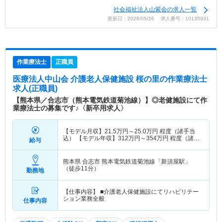
社会福祉法人山紫会の求人一覧
更新日：2026/05/26 求人番号：10135931
作業療法士
正職員
医療法人中山会 介護老人保健施設 桜の里
の作業療法士
求人(正職員)
【熊本県／合志市（熊本電気鉄道菊池線）】◎老健施設にて作
業療法士の募集です♪〈新卒用求人〉
【モデル月収】
21.5
万円～
25.0
万円
程度（諸手当
込） 【モデル年収】
312
万円～
354
万円
程度（諸手
給与
当込）
熊本県 合志市
熊本電気鉄道菊池線「新須屋駅」
（徒歩11分）
勤務地
【仕事内容】 ■介護老人保健施設にてリハビリテー
ション業務全般
仕事内容