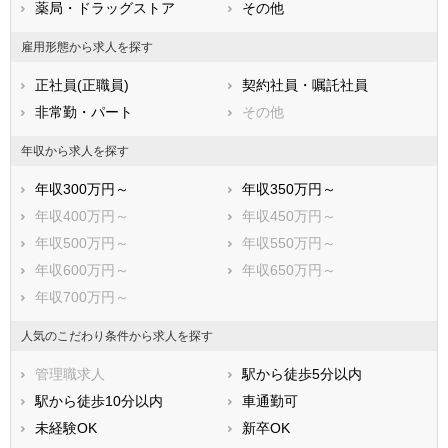
香川県
薬局・ドラッグストア
愛媛県
その他
高知県
福岡県
佐賀県
長崎県
雇用形態から求人を探す
熊本県
大分県
宮崎県
正社員(正職員)
契約社員・嘱託社員
鹿児島県
沖縄県
非常勤・パート
その他
年収から求人を探す
年収300万円～
年収350万円～
年収400万円～
年収450万円～
年収500万円～
年収550万円～
年収600万円～
年収650万円～
年収700万円～
人気のこだわり条件から求人を探す
管理職求人
駅から徒歩5分以内
駅から徒歩10分以内
車通勤可
未経験OK
新卒OK