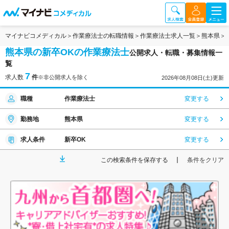
マイナビコメディカル
作業療法士の転職情報
作業療法士求人一覧
熊本県
熊本県の新卒OKの作業療法士
公開求人・転職・募集情報一
覧
7
求人数
件
※非公開求人を除く
2026年08月08日(土)更新
職種
作業療法士
変更する
勤務地
熊本県
変更する
求人条件
新卒OK
変更する
この検索条件を保存する
条件をクリア