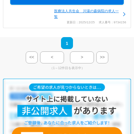
医療法人共生会 川湯の森病院の求人一
覧
更新日：2025/12/25 求人番号：9734156
1
<<
<
>
>>
（1～12件目を表示中）