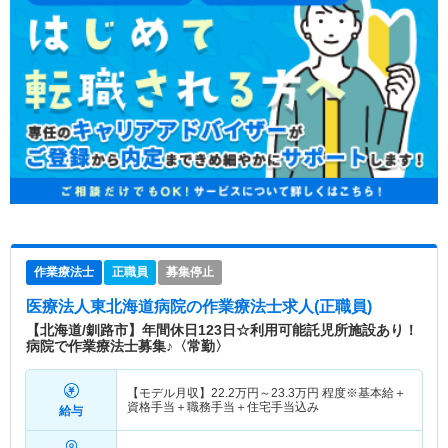
作業療法士
正職員
募集停止
医療法人東北海道病院
の作業療法士求人(正職員)
【北海道/釧路市】年間休日123日☆利用可能託児所施設あり！
病院で作業療法士募集♪〈常勤〉
【モデル月収】
22.2
万円～
23.3
万円
程度※基本給＋
資格手当＋職務手当＋住宅手当込み
給与