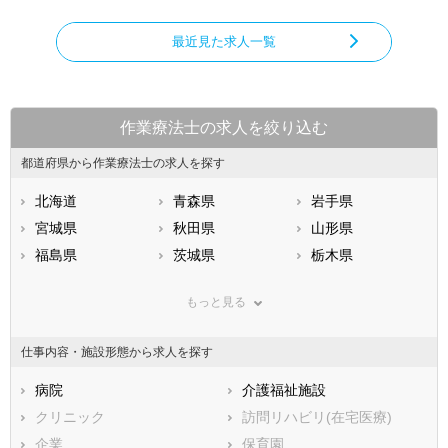
最近見た求人一覧
作業療法士の求人を絞り込む
都道府県から作業療法士の求人を探す
北海道
青森県
岩手県
宮城県
秋田県
山形県
福島県
茨城県
栃木県
群馬県
埼玉県
千葉県
もっと見る
東京都
神奈川県
新潟県
山梨県
長野県
富山県
仕事内容・施設形態から求人を探す
石川県
福井県
岐阜県
静岡県
病院
愛知県
介護福祉施設
三重県
滋賀県
クリニック
京都府
訪問リハビリ(在宅医療)
大阪府
兵庫県
企業
奈良県
保育園
和歌山県