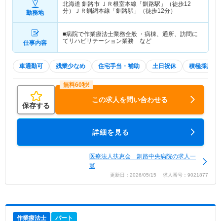
北海道 釧路市
ＪＲ根室本線「釧路駅」（徒歩12
分）ＪＲ釧網本線「釧路駅」（徒歩12分）
勤務地
■病院で作業療法士業務全般 ・病棟、通所、訪問に
てリハビリテーション業務 など
仕事内容
車通勤可
残業少なめ
住宅手当・補助
土日祝休
積極採用中
この求人を問い合わせる
保存する
詳細を見る
医療法人扶恵会 釧路中央病院の求人一
覧
更新日：2026/05/15 求人番号：9021877
作業療法士
パート