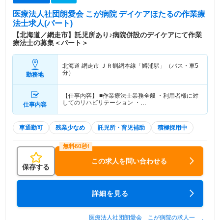
医療法人社団朗愛会 こが病院 デイケアほたる
の作業療
法士求人(パート)
【北海道／網走市】託児所あり♪病院併設のデイケアにて作業
療法士の募集＜パート＞
北海道 網走市
ＪＲ釧網本線「鱒浦駅」（バス・車5
分）
勤務地
【仕事内容】 ■作業療法士業務全般 ・利用者様に対
してのリハビリテーション ・…
仕事内容
車通勤可
残業少なめ
託児所・育児補助
積極採用中
この求人を問い合わせる
保存する
詳細を見る
医療法人社団朗愛会 こが病院の求人一