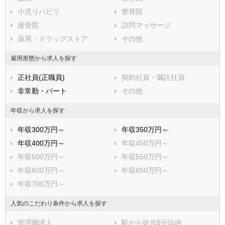
鳥取県
小児リハビリ
島根県
整骨院
岡山県
広島県
接骨院
山口県
訪問マッサージ
徳島県
香川県
薬局・ドラッグストア
愛媛県
その他
高知県
福岡県
佐賀県
長崎県
雇用形態から求人を探す
熊本県
大分県
宮崎県
正社員(正職員)
契約社員・嘱託社員
鹿児島県
沖縄県
非常勤・パート
その他
年収から求人を探す
年収300万円～
年収350万円～
年収400万円～
年収450万円～
年収500万円～
年収550万円～
年収600万円～
年収650万円～
年収700万円～
人気のこだわり条件から求人を探す
管理職求人
駅から徒歩5分以内