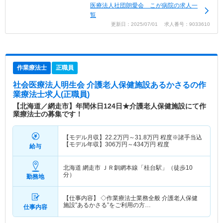
医療法人社団朗愛会 こが病院の求人一
覧
更新日：2025/07/01 求人番号：9033610
作業療法士
正職員
社会医療法人明生会 介護老人保健施設あるかさる
の作
業療法士求人(正職員)
【北海道／網走市】年間休日124日★介護老人保健施設にて作
業療法士の募集です！
【モデル月収】
22.2
万円～
31.8
万円
程度※諸手当込
【モデル年収】
306
万円～
434
万円
程度
給与
北海道 網走市
ＪＲ釧網本線「桂台駅」（徒歩10
分）
勤務地
【仕事内容】 ◇作業療法士業務全般 介護老人保健
施設”あるかさる”をご利用の方…
仕事内容