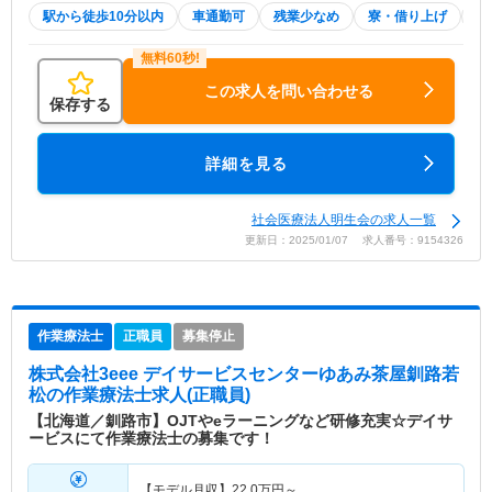
駅から徒歩10分以内
車通勤可
残業少なめ
寮・借り上げ
託
この求人を問い合わせる
保存する
詳細を見る
社会医療法人明生会の求人一覧
更新日：2025/01/07 求人番号：9154326
作業療法士
正職員
募集停止
株式会社3eee デイサービスセンターゆあみ茶屋釧路若
松
の作業療法士求人(正職員)
【北海道／釧路市】OJTやeラーニングなど研修充実☆デイサ
ービスにて作業療法士の募集です！
【モデル月収】
22.0
万円～