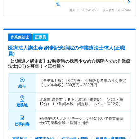
覧
更新日：2025/12/22 求人番号：9828984
作業療法士
正職員
医療法人讃生会 網走記念病院
の作業療法士求人(正職
員)
【北海道／網走市】17時定時の残業少なめ☆病院内での作業療
法士(OT)を募集！＜正社員＞
【モデル月収】
23.2
万円～
※経験を考慮のうえ決定
【モデル年収】
330
万円～
380
万円
給与
北海道 網走市
ＪＲ石北本線「網走駅」（バス・車
12分）ＪＲ釧網本線「網走駅」（バス・車12分）
勤務地
■病院内のリハビリテーション科において作業療法
士(OT)業務全般 ・医師の指示…
仕事内容
車通勤可
残業少なめ
住宅手当・補助
託児所・育児補助
積