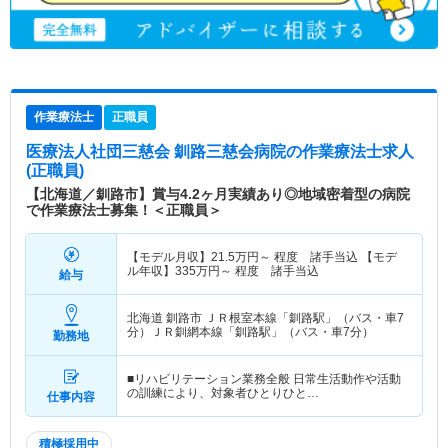
作業療法士
正職員
医療法人社団三慈会 釧路三慈会病院
の作業療法士求人
(正職員)
【北海道／釧路市】賞与4.2ヶ月実績あり◎地域密着型の病院
で作業療法士募集！＜正職員＞
【モデル月収】
21.5
万円～
程度 諸手当込 【モデ
ル年収】
335
万円～
程度 諸手当込
給与
北海道 釧路市
ＪＲ根室本線「釧路駅」（バス・車7
分）ＪＲ釧網本線「釧路駅」（バス・車7分）
勤務地
■リハビリテーション業務全般 日常生活動作や活動
の訓練により、対象者ひとりひと…
仕事内容
積極採用中