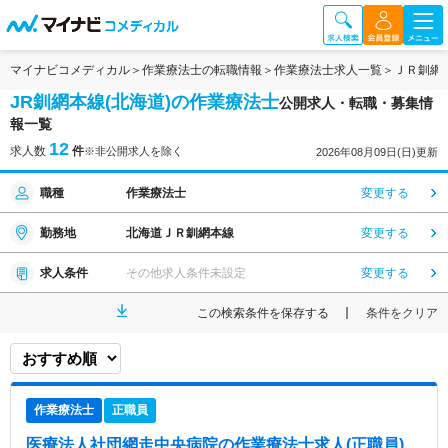
マイナビコメディカル
作業療法士の転職情報
作業療法士求人一覧
ＪＲ釧網
JR釧網本線(北海道)の作業療法士
公開求人・転職・募集情
報一覧
12
求人数
件
※非公開求人を除く
2026年08月09日(日)更新
職種
作業療法士
変更する
勤務地
北海道ＪＲ釧網本線
変更する
求人条件
その他求人条件未設定
変更する
この検索条件を保存する
条件をクリア
作業療法士
正職員
医療法人社団網走中央病院
の作業療法士求人(正職員)