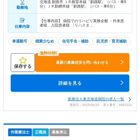
北海道 釧路市
ＪＲ根室本線「釧路駅」（バス・車6
分）ＪＲ釧網本線「釧路駅」（バス・車6分）
勤務地
【仕事内容】 病院でのリハビリ業務全般 ・外来患
者様、入院患者様 〈リハスタ…
仕事内容
車通勤可
残業少なめ
住宅手当・補助
託児所・育児補助
最新の募集状況を問い合わせる
保存する
詳細を見る
医療法人東北海道病院の求人一覧
更新日：2025/06/24 求人番号：9840313
作業療法士
正職員
募集停止