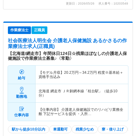
更新日：2026/05/26 求人番号：10203549
作業療法士
正職員
社会医療法人明生会 介護老人保健施設 あるかさる
の作
業療法士求人(正職員)
【北海道/網走市】年間休日124日☆残業ほぼなしの介護老人保
健施設で作業療法士募集♪〈常勤〉
【モデル月収】
20.2
万円～
34.2
万円
程度※基本給＋
資格手当込み
給与
北海道 網走市
ＪＲ釧網本線「桂台駅」（徒歩10
分）
勤務地
【仕事内容】 介護老人保健施設でのリハビリ業務全
般 下記サービスを提供 ・入所…
仕事内容
駅から徒歩10分以内
車通勤可
残業少なめ
寮・借り上げ
住