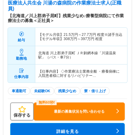
医療法人共生会 川湯の森病院
の作業療法士求人(正職
員)
【北海道／川上郡弟子屈町】残業少なめ♪療養型病院にて作業
療法士の募集＜正社員＞
【モデル月収】
21.5
万円～
27.7
万円
程度※諸手当込
【モデル年収】
308
万円～
397
万円
程度
給与
北海道 川上郡弟子屈町
ＪＲ釧網本線「川湯温泉
駅」（バス・車7分）
勤務地
【仕事内容】 ◇作業療法士業務全般 ・療養病棟に
入院患者様に対するリハビリテー…
仕事内容
車通勤可
未経験OK
残業少なめ
寮・借り上げ
最新の募集状況を問い合わせる
保存する
詳細を見る