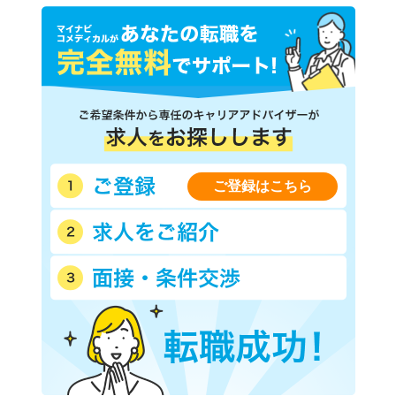
ＪＲ日高本線
ＪＲ留萌本線
ＪＲ海峡線
ＪＲ石勝線(南千歳－新得)
函館市電宝来・谷地頭線
函館市電本線
道南いさりび鉄道線
ご登録はこちら