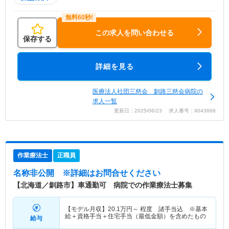
この求人を問い合わせる
保存する
詳細を見る
医療法人社団三慈会 釧路三慈会病院の
求人一覧
更新日：2025/06/23 求人番号：9043668
作業療法士
正職員
名称非公開
※詳細はお問合せください
【北海道／釧路市】車通勤可 病院での作業療法士募集
【モデル月収】
20.1
万円～
程度 諸手当込 ※基本
給＋資格手当＋住宅手当（最低金額）を含めたもの
給与