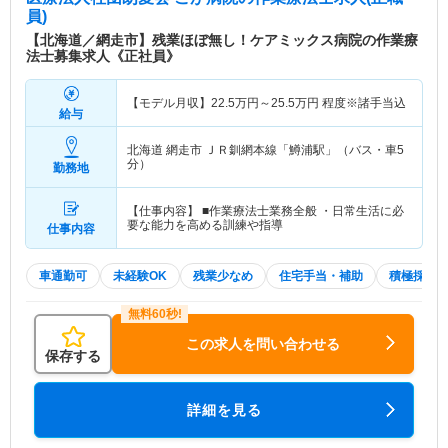
員)
【北海道／網走市】残業ほぼ無し！ケアミックス病院の作業療
法士募集求人《正社員》
【モデル月収】
22.5
万円～
25.5
万円
程度※諸手当込
給与
北海道 網走市
ＪＲ釧網本線「鱒浦駅」（バス・車5
分）
勤務地
【仕事内容】 ■作業療法士業務全般 ・日常生活に必
要な能力を高める訓練や指導
仕事内容
車通勤可
未経験OK
残業少なめ
住宅手当・補助
積極採用
この求人を問い合わせる
保存する
詳細を見る