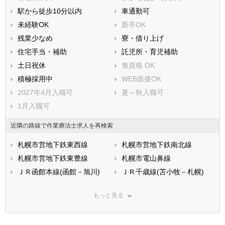
駅から徒歩10分以内
車通勤可
未経験OK
新卒OK
残業少なめ
寮・借り上げ
住宅手当・補助
託児所・育児補助
土日祝休
無資格 OK
積極採用中
WEB面接OK
2027年4月入職可
夏～秋入職可
1月入職可
近隣の路線で作業療法士求人を再検索
札幌市営地下鉄東西線
札幌市営地下鉄南北線
札幌市営地下鉄東豊線
札幌市電山鼻線
ＪＲ函館本線(函館－旭川)
ＪＲ千歳線(苫小牧－札幌)
ＪＲ札沼線
ＪＲ室蘭本線(長万部－岩見
沢)
もっと見る
ＪＲ根室本線
ＪＲ石北本線
ＪＲ宗谷本線
ＪＲ富良野線