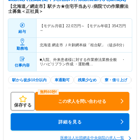
【北海道／網走市】駅チカ★住宅手当あり♪病院での作業療法
士募集＜正社員＞
【モデル月収】
22.0
万円～
【モデル年収】
354
万円
～
給与
北海道 網走市
ＪＲ釧網本線「桂台駅」（徒歩8分）
勤務地
■入院、外来患者様に対する作業療法業務全般 ・
リハビリプラン作成 ・運動機…
仕事内容
駅から徒歩10分以内
車通勤可
残業少なめ
寮・借り上げ
住
この求人を問い合わせる
保存する
詳細を見る
医療法人社団網走中央病院の求人一覧