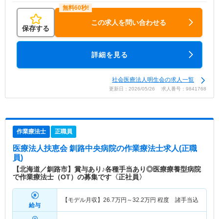
この求人を問い合わせる
保存する
詳細を見る
社会医療法人明生会の求人一覧
更新日：2026/05/26 求人番号：9841768
作業療法士
正職員
医療法人扶恵会 釧路中央病院
の作業療法士求人(正職
員)
【北海道／釧路市】賞与あり♪各種手当あり◎医療療養型病院
で作業療法士（OT）の募集です〈正社員〉
【モデル月収】
26.7
万円～
32.2
万円
程度 諸手当込
給与