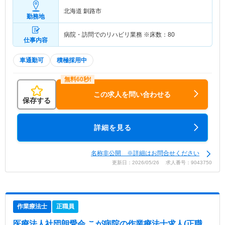
北海道 釧路市
勤務地
病院・訪問でのリハビリ業務 ※床数：80
仕事内容
車通勤可
積極採用中
この求人を問い合わせる
保存する
詳細を見る
名称非公開 ※詳細はお問合せください
更新日：2026/05/26 求人番号：9043750
作業療法士
正職員
医療法人社団朗愛会 こが病院
の作業療法士求人(正職