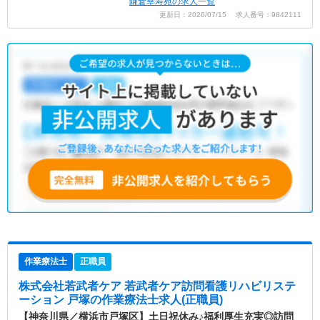
鎌倉幸寿苑の求人一覧
更新日：2026/07/15 求人番号：9842111
作業療法士
正職員
株式会社若武者ケア 若武者ケア訪問看護リハビリステ
ーション 戸塚
の作業療法士求人(正職員)
【神奈川県／横浜市戸塚区】土日祝休み♪福利厚生充実◎訪問