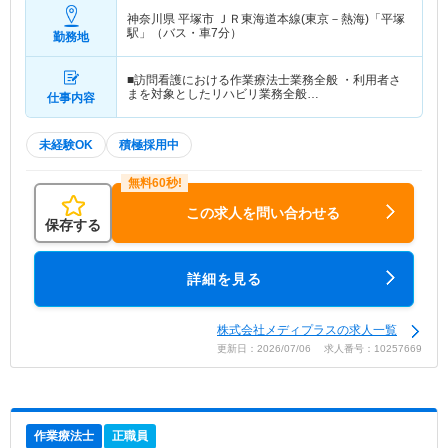
神奈川県 平塚市
ＪＲ東海道本線(東京－熱海)「平塚
駅」（バス・車7分）
勤務地
■訪問看護における作業療法士業務全般 ・利用者さ
まを対象としたリハビリ業務全般…
仕事内容
未経験OK
積極採用中
この求人を問い合わせる
保存する
詳細を見る
株式会社メディプラスの求人一覧
更新日：2026/07/06 求人番号：10257669
作業療法士
正職員