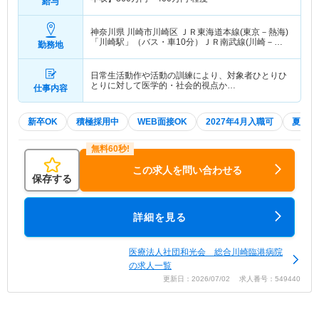
給与
神奈川県 川崎市川崎区
ＪＲ東海道本線(東京－熱海)
「川崎駅」（バス・車10分）ＪＲ南武線(川崎－立
勤務地
川)「川崎駅」（バス・車10分） 他
日常生活動作や活動の訓練により、対象者ひとりひ
とりに対して医学的・社会的視点か…
仕事内容
新卒OK
積極採用中
WEB面接OK
2027年4月入職可
夏～秋
この求人を問い合わせる
保存する
詳細を見る
医療法人社団和光会 総合川崎臨港病院
の求人一覧
更新日：2026/07/02 求人番号：549440