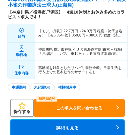
小雀
の作業療法士求人(正職員)
【神奈川県／横浜市戸塚区】 4週10休制とお休み多めのセラ
ピスト求人です！
【モデル月収】
22.7
万円～
24.0
万円
程度（諸手当込
み） 【モデル年収】
350
万円～
380
万円
程度（諸手
給与
当込み）
神奈川県 横浜市戸塚区
ＪＲ東海道本線(東京－熱海)
「戸塚駅」（バス・車15分）ＪＲ東海道本線(東京
勤務地
－熱海)「大船駅」（バス・車10分） 他
高齢者を対象としたリハビリ業務全般。日常生活を
行う上での基本動作のサポートをし…
仕事内容
車通勤可
未経験OK
積極採用中
この求人を問い合わせる
保存する
詳細を見る