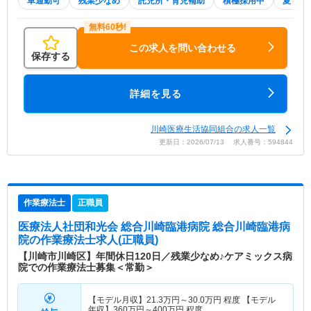
車通勤可
残業少なめ
託児所・育児補助
積極採用中
夏～秋
この求人を問い合わせる
保存する
詳細を見る
川崎医療生活協同組合の求人一覧
更新日：2026/07/13 求人番号：594844
作業療法士
正職員
医療法人社団和光会 総合川崎臨港病院 総合川崎臨港病
院
の作業療法士求人(正職員)
【川崎市川崎区】年間休日120日／残業少なめ♪ケアミックス病
院での作業療法士募集＜常勤＞
【モデル月収】
21.3
万円～
30.0
万円
程度 【モデル
年収】
360
万円～
400
万円
程度