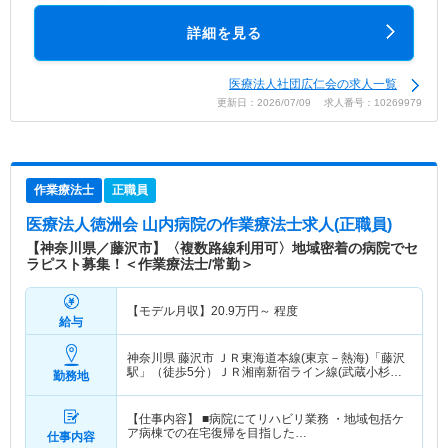
詳細を見る
医療法人社団広仁会の求人一覧
更新日：2026/07/09 求人番号：10269979
作業療法士
正職員
医療法人徳洲会 山内病院
の作業療法士求人(正職員)
【神奈川県／藤沢市】〈複数路線利用可〉地域密着の病院でセ
ラピスト募集！＜作業療法士/常勤＞
【モデル月収】
20.9
万円～
程度
給与
神奈川県 藤沢市
ＪＲ東海道本線(東京－熱海)「藤沢
駅」（徒歩5分）ＪＲ湘南新宿ライン線(武蔵小杉－
勤務地
大船)「藤沢駅」（徒歩5分） 他
【仕事内容】 ■病院にてリハビリ業務 ・地域包括ケ
ア病棟での在宅復帰を目指した…
仕事内容