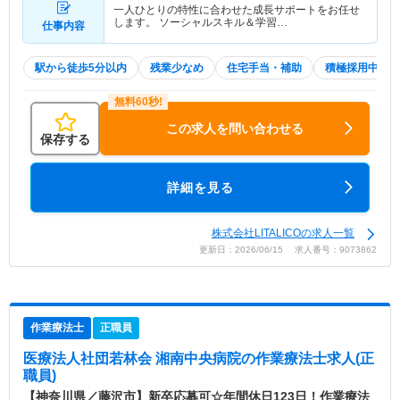
一人ひとりの特性に合わせた成長サポートをお任せ
します。 ソーシャルスキル＆学習…
仕事内容
駅から徒歩5分以内
残業少なめ
住宅手当・補助
積極採用中
この求人を問い合わせる
保存する
詳細を見る
株式会社LITALICOの求人一覧
更新日：2026/06/15 求人番号：9073862
作業療法士
正職員
医療法人社団若林会 湘南中央病院
の作業療法士求人(正
職員)
【神奈川県／藤沢市】新卒応募可☆年間休日123日！作業療法