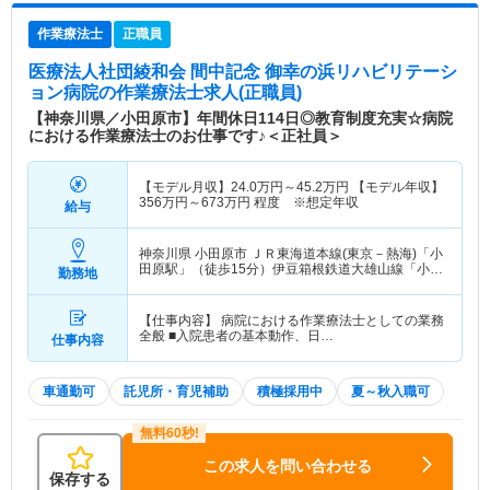
作業療法士
正職員
医療法人社団綾和会 間中記念 御幸の浜リハビリテーシ
ョン病院
の作業療法士求人(正職員)
【神奈川県／小田原市】年間休日114日◎教育制度充実☆病院
における作業療法士のお仕事です♪＜正社員＞
【モデル月収】
24.0
万円～
45.2
万円
【モデル年収】
356
万円～
673
万円
程度 ※想定年収
給与
神奈川県 小田原市
ＪＲ東海道本線(東京－熱海)「小
田原駅」（徒歩15分）伊豆箱根鉄道大雄山線「小田
勤務地
原駅」（徒歩15分） 他
【仕事内容】 病院における作業療法士としての業務
全般 ■入院患者の基本動作、日…
仕事内容
車通勤可
託児所・育児補助
積極採用中
夏～秋入職可
この求人を問い合わせる
保存する