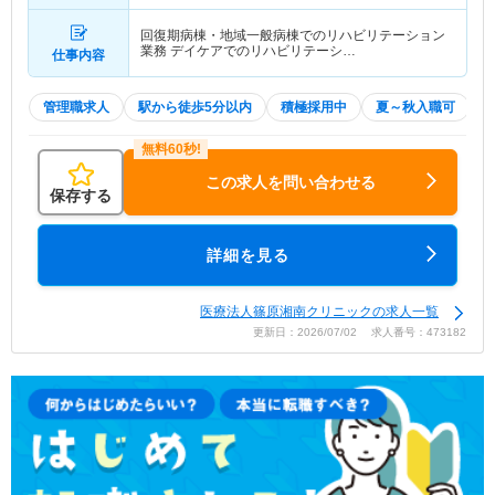
回復期病棟・地域一般病棟でのリハビリテーション
業務 デイケアでのリハビリテーシ…
仕事内容
管理職求人
駅から徒歩5分以内
積極採用中
夏～秋入職可
この求人を問い合わせる
保存する
詳細を見る
医療法人篠原湘南クリニックの求人一覧
更新日：2026/07/02 求人番号：473182