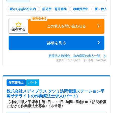
駅から徒歩5分以内
託児所・育児補助
積極採用中
夏～秋入職可
この求人を問い合わせる
保存する
詳細を見る
医療法人徳洲会 山内病院の求人一覧
更新日：2026/07/07 求人番号：9687861
作業療法士
パート
株式会社メディプラス タツミ訪問看護ステーション平
塚サテライト
の作業療法士求人(パート)
【神奈川県／平塚市】週2日～・1日3時間～勤務OK！訪問看護
における作業療法士募集♪〈非常勤〉