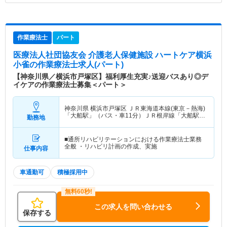
作業療法士
パート
医療法人社団協友会 介護老人保健施設 ハートケア横浜
小雀
の作業療法士求人(パート)
【神奈川県／横浜市戸塚区】福利厚生充実♪送迎バスあり◎デ
イケアの作業療法士募集＜パート＞
神奈川県 横浜市戸塚区
ＪＲ東海道本線(東京－熱海)
「大船駅」（バス・車11分）ＪＲ根岸線「大船駅」
勤務地
（バス・車11分） 他
■通所リハビリテーションにおける作業療法士業務
全般 ・リハビリ計画の作成、実施
仕事内容
車通勤可
積極採用中
この求人を問い合わせる
保存する