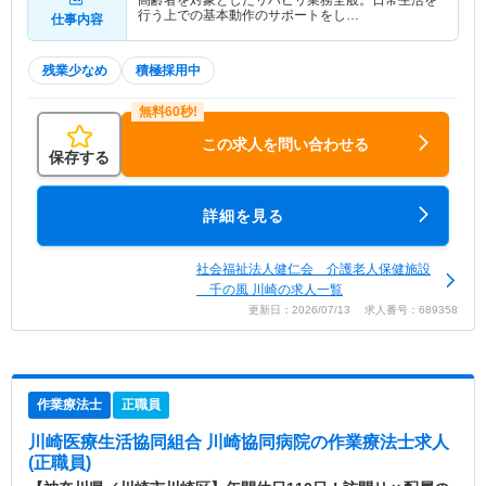
高齢者を対象としたリハビリ業務全般。日常生活を
行う上での基本動作のサポートをし…
仕事内容
残業少なめ
積極採用中
この求人を問い合わせる
保存する
詳細を見る
社会福祉法人健仁会 介護老人保健施設
千の風 川崎の求人一覧
更新日：2026/07/13 求人番号：689358
作業療法士
正職員
川崎医療生活協同組合 川崎協同病院
の作業療法士求人
(正職員)