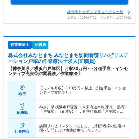
株式会社メディプラスの求人一覧
更新日：2026/07/06 求人番号：10257662
作業療法士
正職員
株式会社みなとまち みなとまち訪問看護リハビリステ
ーション戸塚
の作業療法士求人(正職員)
【神奈川県／横浜市戸塚区】月収30万円～♪各種手当・インセ
ンティブ充実◎訪問看護／作業療法士
【モデル月収】
30.0
万円～
以上（別途手当・インセ
ンティブ支給あり）
給与
神奈川県 横浜市戸塚区
ＪＲ東海道本線(東京－熱海)
「戸塚駅」（徒歩8分）ＪＲ横須賀線「戸塚駅」
勤務地
（徒歩8分） 他
訪問リハビリスタッフとして、ご利用者様の生活の
場へ訪問しより快適に生活していた…
仕事内容