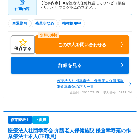
【仕事内容】 ■介護老人保健施設にてリハビリ業務
・リハビリプログラムの立案／…
仕事内容
車通勤可
残業少なめ
積極採用中
この求人を問い合わせる
保存する
詳細を見る
医療法人社団幸寿会 介護老人保健施設
鎌倉幸寿苑の求人一覧
更新日：2026/07/15 求人番号：9842124
作業療法士
正職員
医療法人社団幸寿会 介護老人保健施設 鎌倉幸寿苑
の作
業療法士求人(正職員)