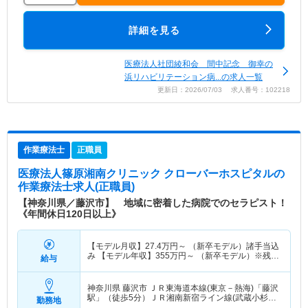
詳細を見る
医療法人社団綾和会 間中記念 御幸の
浜リハビリテーション病...の求人一覧
更新日：2026/07/03 求人番号：102218
作業療法士
正職員
医療法人篠原湘南クリニック クローバーホスピタル
の
作業療法士求人(正職員)
【神奈川県／藤沢市】 地域に密着した病院でのセラピスト！
《年間休日120日以上》
【モデル月収】
27.4
万円～
（新卒モデル）諸手当込
み 【モデル年収】
355
万円～
（新卒モデル）※残業
給与
代含まず
神奈川県 藤沢市
ＪＲ東海道本線(東京－熱海)「藤沢
駅」（徒歩5分）ＪＲ湘南新宿ライン線(武蔵小杉－
勤務地
大船)「藤沢駅」（徒歩5分） 他