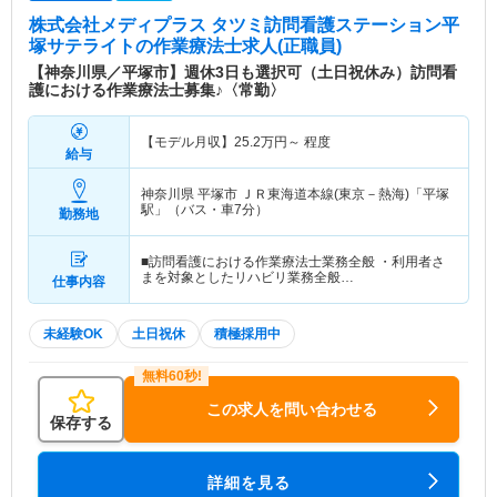
株式会社メディプラス タツミ訪問看護ステーション平
塚サテライト
の作業療法士求人(正職員)
【神奈川県／平塚市】週休3日も選択可（土日祝休み）訪問看
護における作業療法士募集♪〈常勤〉
【モデル月収】
25.2
万円～
程度
給与
神奈川県 平塚市
ＪＲ東海道本線(東京－熱海)「平塚
駅」（バス・車7分）
勤務地
■訪問看護における作業療法士業務全般 ・利用者さ
まを対象としたリハビリ業務全般…
仕事内容
未経験OK
土日祝休
積極採用中
この求人を問い合わせる
保存する
詳細を見る