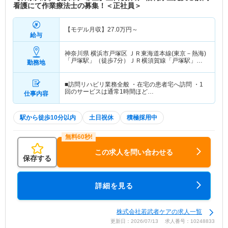
看護にて作業療法士の募集！＜正社員＞
【モデル月収】
27.0
万円～
給与
神奈川県 横浜市戸塚区
ＪＲ東海道本線(東京－熱海)
「戸塚駅」（徒歩7分）ＪＲ横須賀線「戸塚駅」
勤務地
（徒歩7分） 他
■訪問リハビリ業務全般 ・在宅の患者宅へ訪問 ・1
回のサービスは通常1時間ほど…
仕事内容
駅から徒歩10分以内
土日祝休
積極採用中
この求人を問い合わせる
保存する
詳細を見る
株式会社若武者ケアの求人一覧
更新日：2026/07/13 求人番号：10248833