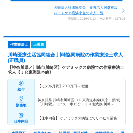
医療法人社団協友会 介護老人保健施設
ハートケア横浜小雀の求人一覧
更新日：2026/07/13 求人番号：527802
作業療法士
正職員
川崎医療生活協同組合 川崎協同病院
の作業療法士求人
(正職員)
【神奈川県／川崎市川崎区】ケアミックス病院での作業療法士
求人《ＪＲ東海道本線》
【モデル月収】
20.9
万円～
程度
給与
神奈川県 川崎市川崎区
ＪＲ東海道本線(東京－熱海)
「川崎駅」（バス・車15分）ＪＲ南武線(川崎－立
勤務地
川)「川崎駅」（バス・車15分） 他
【仕事内容】 ケアミックス病院にてリハビリ業務
仕事内容