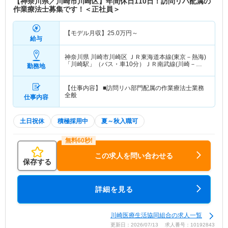
【神奈川県／川崎市川崎区】年間休日110日！訪問リハ配属の
作業療法士募集です！＜正社員＞
【モデル月収】
25.0
万円～
給与
神奈川県 川崎市川崎区
ＪＲ東海道本線(東京－熱海)
「川崎駅」（バス・車10分）ＪＲ南武線(川崎－立
勤務地
川)「川崎駅」（バス・車10分） 他
【仕事内容】 ■訪問リハ部門配属の作業療法士業務
全般
仕事内容
土日祝休
積極採用中
夏～秋入職可
この求人を問い合わせる
保存する
詳細を見る
川崎医療生活協同組合の求人一覧
更新日：2026/07/13 求人番号：10192843