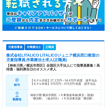
児童指導員
作業療法士
正職員
株式会社LITALICO LITALICOジュニア横浜西口教室
の
児童指導員,作業療法士求人(正職員)
【神奈川県／横浜市西区】全国区大手法人にて指導員募集！高
待遇・福利厚生◎のオススメ求人
【モデル月収】
27.1
万円～
34.4
万円
程度 諸手当込
【モデル年収】
370
万円～
475
万円
程度 諸手当込
給与
神奈川県 横浜市西区
ＪＲ東海道本線(東京－熱海)
「横浜駅」（徒歩6分）ＪＲ京浜東北線「横浜駅」
勤務地
（徒歩6分） 他