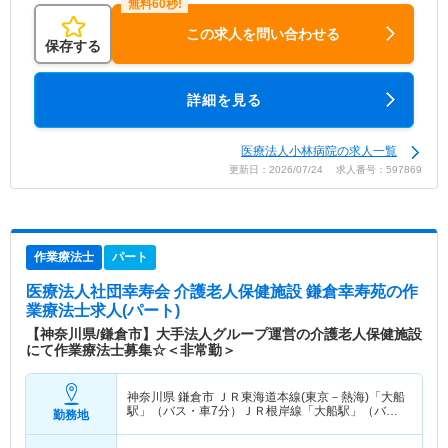
この求人を問い合わせる
保存する
詳細を見る
医療法人小林病院の求人一覧
更新日：2026/07/24 求人番号：597869
作業療法士
パート
医療法人社団幸寿会 介護老人保健施設 鎌倉幸寿苑
の作
業療法士求人(パート)
【神奈川県/鎌倉市】大手法人グループ運営の介護老人保健施設
にて作業療法士募集☆＜非常勤＞
神奈川県 鎌倉市
ＪＲ東海道本線(東京－熱海)「大船
駅」（バス・車7分）ＪＲ根岸線「大船駅」（バ
勤務地
ス・車7分） 他