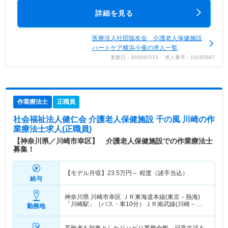
詳細を見る
医療法人社団協友会 介護老人保健施設
ハートケア横浜小雀の求人一覧
更新日：2026/07/13 求人番号：10193597
作業療法士
正職員
社会福祉法人健仁会 介護老人保健施設 千の風 川崎
の作
業療法士求人(正職員)
【神奈川県／川崎市幸区】 介護老人保健施設での作業療法士
募集！
【モデル月収】
23.5
万円～
程度（諸手当込）
給与
神奈川県 川崎市幸区
ＪＲ東海道本線(東京－熱海)
「川崎駅」（バス・車10分）ＪＲ南武線(川崎－立
勤務地
川)「川崎駅」（バス・車10分） 他