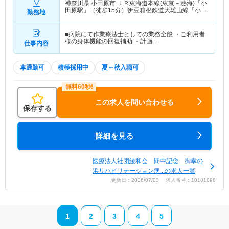
神奈川県 小田原市
ＪＲ東海道本線(東京－熱海)「小
田原駅」（徒歩15分）伊豆箱根鉄道大雄山線「小田
勤務地
原駅」（徒歩15分） 他
■病院にて作業療法士としての業務全般 ・ご利用者
様の身体機能の回復補助 ・計画…
仕事内容
車通勤可
積極採用中
夏～秋入職可
この求人を問い合わせる
保存する
詳細を見る
医療法人社団綾和会 間中記念 御幸の
浜リハビリテーション病...の求人一覧
更新日：2026/07/03 求人番号：10181898
1
2
3
4
5