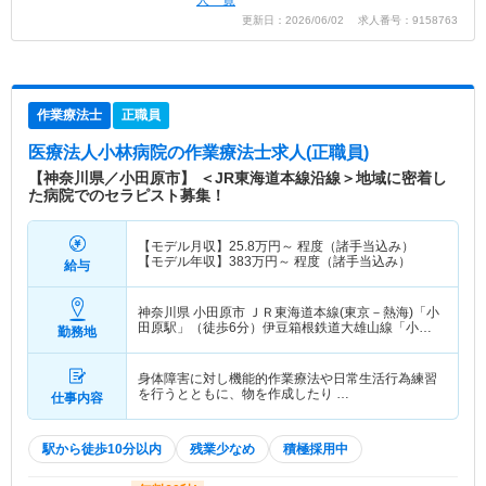
人一覧
更新日：2026/06/02 求人番号：9158763
作業療法士
正職員
医療法人小林病院
の作業療法士求人(正職員)
【神奈川県／小田原市】 ＜JR東海道本線沿線＞地域に密着し
た病院でのセラピスト募集！
【モデル月収】
25.8
万円～
程度（諸手当込み）
【モデル年収】
383
万円～
程度（諸手当込み）
給与
神奈川県 小田原市
ＪＲ東海道本線(東京－熱海)「小
田原駅」（徒歩6分）伊豆箱根鉄道大雄山線「小田
勤務地
原駅」（徒歩6分） 他
身体障害に対し機能的作業療法や日常生活行為練習
を行うとともに、物を作成したり …
仕事内容
駅から徒歩10分以内
残業少なめ
積極採用中