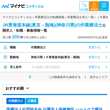
マイナビコメディカル
作業療法士の転職情報
作業療法士求人一覧
ＪＲ東海
JR東海道本線(東京－熱海)(神奈川県)の作業療法士
公
開求人・転職・募集情報一覧
205
求人数
件
※非公開求人を除く
2026年08月07日(金)更新
職種
作業療法士
変更する
勤務地
神奈川県ＪＲ東海道本線(東京－熱海)
変更する
求人条件
その他求人条件未設定
変更する
この検索条件を保存する
条件をクリア
作業療法士
正職員
医療法人社団協友会 介護老人保健施設 ハートケア横浜