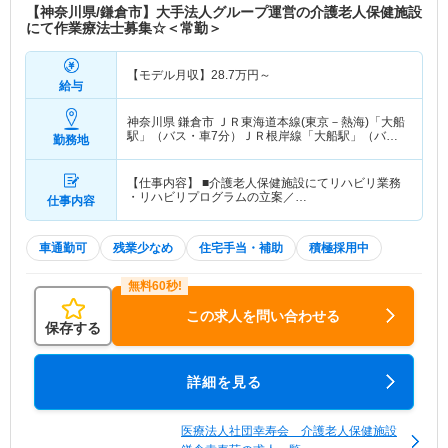
【神奈川県/鎌倉市】大手法人グループ運営の介護老人保健施設
にて作業療法士募集☆＜常勤＞
【モデル月収】
28.7
万円～
給与
神奈川県 鎌倉市
ＪＲ東海道本線(東京－熱海)「大船
駅」（バス・車7分）ＪＲ根岸線「大船駅」（バ
勤務地
ス・車7分） 他
【仕事内容】 ■介護老人保健施設にてリハビリ業務
・リハビリプログラムの立案／…
仕事内容
車通勤可
残業少なめ
住宅手当・補助
積極採用中
この求人を問い合わせる
保存する
詳細を見る
医療法人社団幸寿会 介護老人保健施設