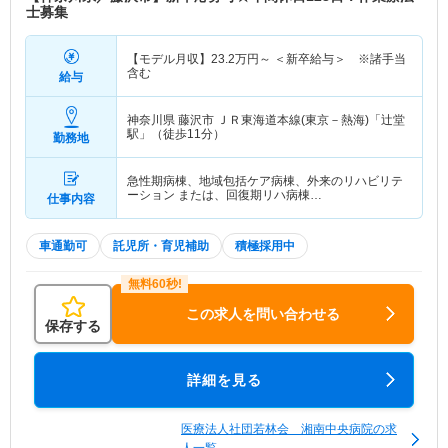
士募集
【モデル月収】
23.2
万円～
＜新卒給与＞ ※諸手当
含む
給与
神奈川県 藤沢市
ＪＲ東海道本線(東京－熱海)「辻堂
駅」（徒歩11分）
勤務地
急性期病棟、地域包括ケア病棟、外来のリハビリテ
ーション または、回復期リハ病棟…
仕事内容
車通勤可
託児所・育児補助
積極採用中
この求人を問い合わせる
保存する
詳細を見る
医療法人社団若林会 湘南中央病院の求