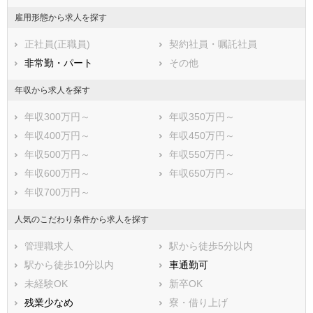
福岡県
佐賀県
長崎県
雇用形態から求人を探す
熊本県
大分県
宮崎県
正社員(正職員)
契約社員・嘱託社員
鹿児島県
沖縄県
非常勤・パート
その他
年収から求人を探す
年収300万円～
年収350万円～
年収400万円～
年収450万円～
年収500万円～
年収550万円～
年収600万円～
年収650万円～
年収700万円～
人気のこだわり条件から求人を探す
管理職求人
駅から徒歩5分以内
駅から徒歩10分以内
車通勤可
未経験OK
新卒OK
残業少なめ
寮・借り上げ