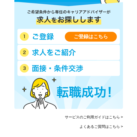
こどもの国線
京急本線
京急大師線
京急逗子線
京急久里浜線
相模鉄道本線
相模鉄道いずみ野線
横浜高速鉄道みなとみらい線
横浜市営地下鉄グリーンライ
ご登録はこちら
横浜市営地下鉄ブルーライン
ン
(あざみ野－湘南台)
横浜新都市交通金沢シーサイ
江ノ島電鉄
ド線
湘南モノレール江の島線
箱根登山鉄道
伊豆箱根鉄道大雄山線
ＪＲ上野東京ライン
箱根ロープウェイ
箱根海賊船
相鉄新横浜線
東急新横浜線
サービスのご利用ガイドはこちら >
よくあるご質問はこちら >