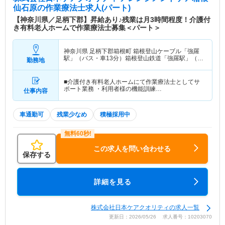
仙石原
の作業療法士求人(パート)
【神奈川県／足柄下郡】昇給あり♪残業は月3時間程度！介護付
き有料老人ホームで作業療法士募集＜パート＞
神奈川県 足柄下郡箱根町
箱根登山ケーブル「強羅
駅」（バス・車13分）箱根登山鉄道「強羅駅」（バ
勤務地
ス・車13分）
■介護付き有料老人ホームにて作業療法士としてサ
ポート業務 ・利用者様の機能訓練…
仕事内容
車通勤可
残業少なめ
積極採用中
この求人を問い合わせる
保存する
詳細を見る
株式会社日本ケアクオリティの求人一覧
更新日：2026/05/26 求人番号：10203070