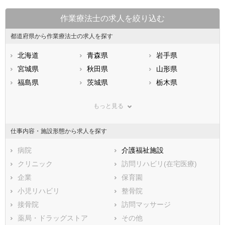
作業療法士の求人を絞り込む
都道府県から作業療法士の求人を探す
北海道
青森県
岩手県
宮城県
秋田県
山形県
福島県
茨城県
栃木県
群馬県
埼玉県
千葉県
もっと見る
東京都
神奈川県
新潟県
山梨県
長野県
富山県
仕事内容・施設形態から求人を探す
石川県
福井県
岐阜県
静岡県
病院
愛知県
介護福祉施設
三重県
滋賀県
クリニック
京都府
訪問リハビリ(在宅医療)
大阪府
兵庫県
企業
奈良県
保育園
和歌山県
鳥取県
小児リハビリ
島根県
整骨院
岡山県
広島県
接骨院
山口県
訪問マッサージ
徳島県
香川県
薬局・ドラッグストア
愛媛県
その他
高知県