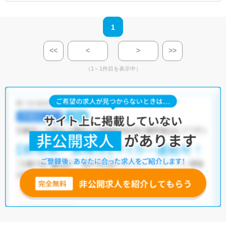
1
<<
<
>
>>
（1～1件目を表示中）