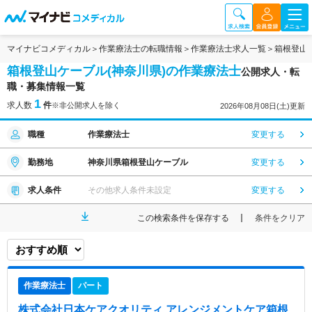
マイナビコメディカル
作業療法士の転職情報
作業療法士求人一覧
箱根登山
箱根登山ケーブル(神奈川県)の作業療法士
公開求人・転
職・募集情報一覧
1
求人数
件
※非公開求人を除く
2026年08月08日(土)更新
職種
作業療法士
変更する
勤務地
神奈川県箱根登山ケーブル
変更する
求人条件
その他求人条件未設定
変更する
この検索条件を保存する
条件をクリア
作業療法士
パート
株式会社日本ケアクオリティ アレンジメントケア箱根