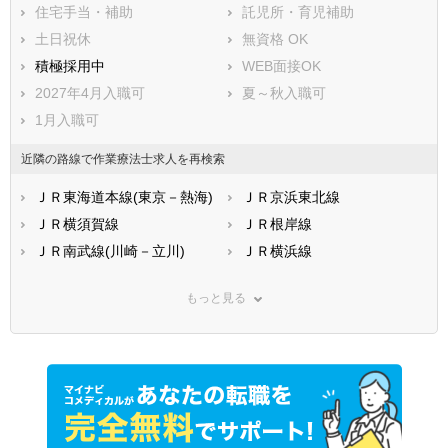
住宅手当・補助
託児所・育児補助
土日祝休
無資格 OK
積極採用中
WEB面接OK
2027年4月入職可
夏～秋入職可
1月入職可
近隣の路線で作業療法士求人を再検索
ＪＲ東海道本線(東京－熱海)
ＪＲ京浜東北線
ＪＲ横須賀線
ＪＲ根岸線
ＪＲ南武線(川崎－立川)
ＪＲ横浜線
ＪＲ鶴見線(鶴見－扇町)
ＪＲ相模線
もっと見る
ＪＲ御殿場線
ＪＲ湘南新宿ライン線(武蔵
小杉－大船)
ＪＲ中央本線(東京－松本)
京王相模原線
小田急小田原線
小田急江ノ島線
小田急多摩線
東急東横線
東急目黒線
東急田園都市線