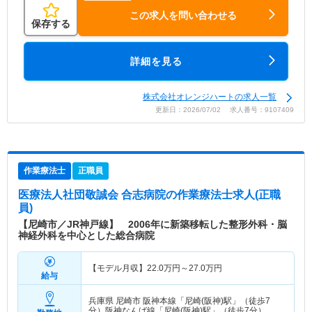
この求人を問い合わせる
保存する
詳細を見る
株式会社オレンジハートの求人一覧
更新日：2026/07/02 求人番号：9107409
作業療法士
正職員
医療法人社団敬誠会 合志病院
の作業療法士求人(正職
員)
【尼崎市／JR神戸線】 2006年に新築移転した整形外科・脳
神経外科を中心とした総合病院
【モデル月収】
22.0
万円～
27.0
万円
給与
兵庫県 尼崎市
阪神本線「尼崎(阪神)駅」（徒歩7
分）阪神なんば線「尼崎(阪神)駅」（徒歩7分）