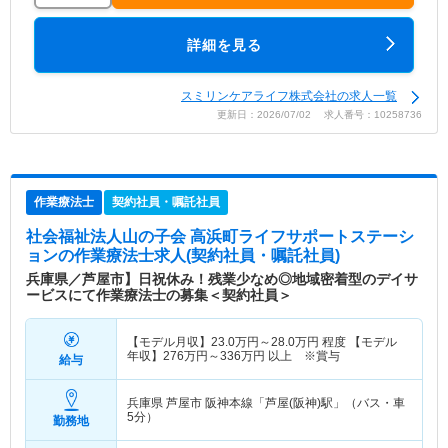
詳細を見る
スミリンケアライフ株式会社の求人一覧
更新日：2026/07/02 求人番号：10258736
作業療法士
契約社員・嘱託社員
社会福祉法人山の子会 高浜町ライフサポートステーシ
ョン
の作業療法士求人(契約社員・嘱託社員)
兵庫県／芦屋市】日祝休み！残業少なめ◎地域密着型のデイサ
ービスにて作業療法士の募集＜契約社員＞
【モデル月収】
23.0
万円～
28.0
万円
程度 【モデル
年収】
276
万円～
336
万円
以上 ※賞与
給与
兵庫県 芦屋市
阪神本線「芦屋(阪神)駅」（バス・車
5分）
勤務地