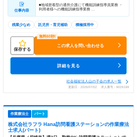
■地域密着型の通所介護にて機能訓練指導員業務 ・
利用者様への機能訓練指導業務 …
仕事内容
残業少なめ
託児所・育児補助
積極採用中
この求人を問い合わせる
保存する
詳細を見る
社会福祉法人山の子会の求人一覧
更新日：2026/07/02 求人番号：9026199
作業療法士
パート
株式会社ラフラ Hana訪問看護ステーション
の作業療法
士求人(パート)