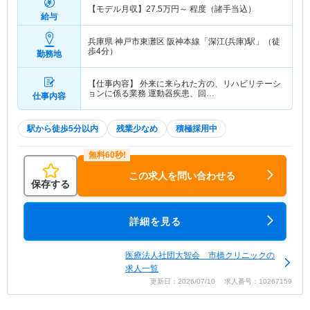
【モデル月収】
27.5
万円～
程度（諸手当込）
給与
兵庫県 神戸市東灘区
阪神本線「深江(兵庫)駅」（徒
歩4分）
勤務地
【仕事内容】 外来に来られた方の、リハビリテーシ
ョンに係る業務 運動器疾患、回…
仕事内容
駅から徒歩5分以内
残業少なめ
積極採用中
この求人を問い合わせる
保存する
詳細を見る
医療法人社団大智会 市橋クリニックの
求人一覧
更新日：2026/07/10 求人番号：10267159