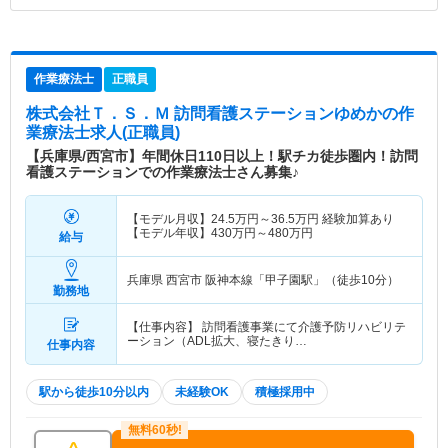
作業療法士
正職員
株式会社Ｔ．Ｓ．Ｍ 訪問看護ステーションゆめか
の作
業療法士求人(正職員)
【兵庫県/西宮市】年間休日110日以上！駅チカ徒歩圏内！訪問
看護ステーションでの作業療法士さん募集♪
【モデル月収】
24.5
万円～
36.5
万円
経験加算あり
【モデル年収】
430
万円～
480
万円
給与
兵庫県 西宮市
阪神本線「甲子園駅」（徒歩10分）
勤務地
【仕事内容】 訪問看護事業にて介護予防リハビリテ
ーション（ADL拡大、寝たきり…
仕事内容
駅から徒歩10分以内
未経験OK
積極採用中