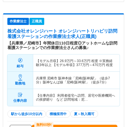
作業療法士
正職員
株式会社オレンジハート オレンジハートリハビリ訪問
看護ステーション
の作業療法士求人(正職員)
【兵庫県／尼崎市】年間休日110日程度◎アットホームな訪問
看護ステーションでの作業療法士さんの募集♪
【モデル月収】
26.9
万円～
33.6
万円
程度 ※実務経
験3年以上 【モデル年収】
377
万円～
470
万円
程度
給与
兵庫県 尼崎市
阪神本線「尼崎(阪神)駅」（徒歩7
分）阪神なんば線「尼崎(阪神)駅」（徒歩7分）
勤務地
【仕事内容】 利用者様宅へ訪問、居宅や医療機関へ
の挨拶廻り など 訪問地域：尼…
仕事内容
駅から徒歩10分以内
積極採用中
夏～秋入職可