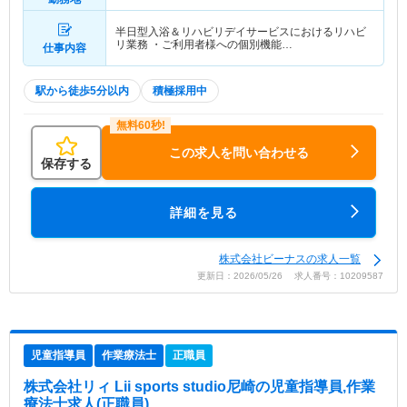
半日型入浴＆リハビリデイサービスにおけるリハビ
リ業務 ・ご利用者様への個別機能…
仕事内容
駅から徒歩5分以内
積極採用中
この求人を問い合わせる
保存する
詳細を見る
株式会社ビーナスの求人一覧
更新日：2026/05/26 求人番号：10209587
児童指導員
作業療法士
正職員
株式会社リィ Lii sports studio尼崎
の児童指導員,作業
療法士求人(正職員)