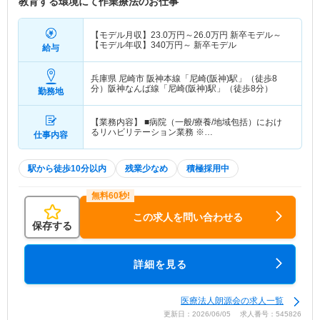
教育する環境にて作業療法のお仕事
【モデル月収】
23.0
万円～
26.0
万円
新卒モデル～
【モデル年収】
340
万円～
新卒モデル
給与
兵庫県 尼崎市
阪神本線「尼崎(阪神)駅」（徒歩8
分）阪神なんば線「尼崎(阪神)駅」（徒歩8分）
勤務地
【業務内容】 ■病院（一般/療養/地域包括）におけ
るリハビリテーション業務 ※…
仕事内容
駅から徒歩10分以内
残業少なめ
積極採用中
この求人を問い合わせる
保存する
詳細を見る
医療法人朗源会の求人一覧
更新日：2026/06/05 求人番号：545826