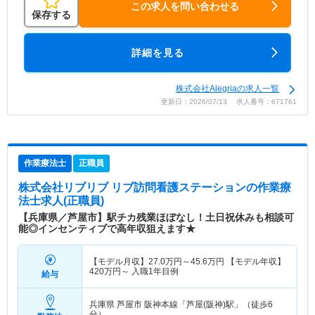
この求人を問い合わせる
保存する
詳細を見る
株式会社Alegriaの求人一覧
更新日：2026/07/13 求人番号：671761
作業療法士
正職員
株式会社リブリブ リブ訪問看護ステーション
の作業療
法士求人(正職員)
【兵庫県／芦屋市】駅チカ残業ほぼなし！土日祝休みも相談可
能◎インセンティブで高年収狙えます★
【モデル月収】
27.0
万円～
45.6
万円
【モデル年収】
420
万円～
入職1年目例
給与
兵庫県 芦屋市
阪神本線「芦屋(阪神)駅」（徒歩6
分）