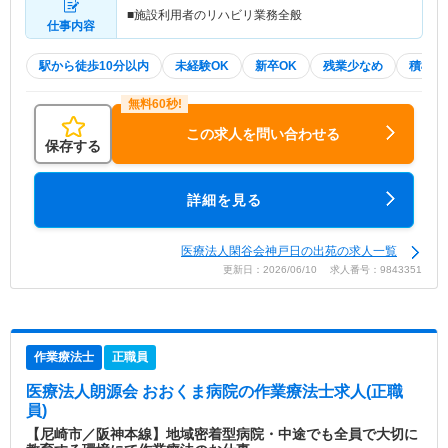
■施設利用者のリハビリ業務全般
仕事内容
駅から徒歩10分以内
未経験OK
新卒OK
残業少なめ
積極採
この求人を問い合わせる
保存する
詳細を見る
医療法人閑谷会神戸日の出苑の求人一覧
更新日：2026/06/10 求人番号：9843351
作業療法士
正職員
医療法人朗源会 おおくま病院
の作業療法士求人(正職
員)
【尼崎市／阪神本線】地域密着型病院・中途でも全員で大切に