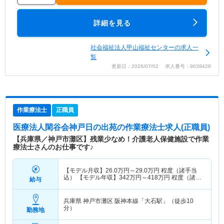
詳細を見る
社会福祉法人甲山福祉センターの求人一
覧
更新日：2026/07/02 求人番号：9039428
作業療法士
正職員
医療法人閑谷会神戸日の出苑
の作業療法士求人(正職員)
【兵庫県／神戸市灘区】残業少なめ！介護老人保健施設で作業
療法士さんのお仕事です♪
【モデル月収】
26.0
万円～
29.0
万円
程度（諸手当
込） 【モデル年収】
342
万円～
418
万円
程度（諸手
給与
当込）
兵庫県 神戸市灘区
阪神本線「大石駅」（徒歩10
分）
勤務地