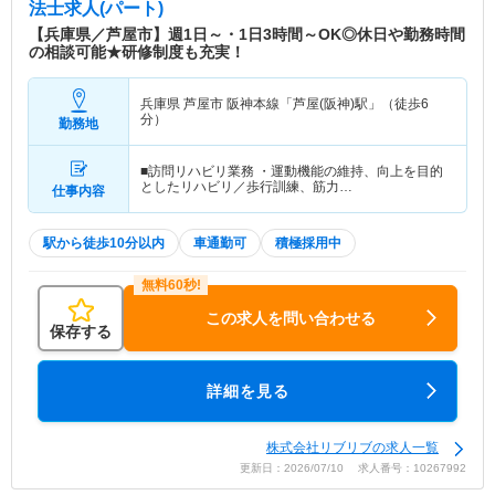
法士求人(パート)
【兵庫県／芦屋市】週1日～・1日3時間～OK◎休日や勤務時間
の相談可能★研修制度も充実！
兵庫県 芦屋市
阪神本線「芦屋(阪神)駅」（徒歩6
分）
勤務地
■訪問リハビリ業務 ・運動機能の維持、向上を目的
としたリハビリ／歩行訓練、筋力…
仕事内容
駅から徒歩10分以内
車通勤可
積極採用中
この求人を問い合わせる
保存する
詳細を見る
株式会社リブリブの求人一覧
更新日：2026/07/10 求人番号：10267992