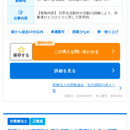
勤務地
【業務内容】 日常生活動作や活動の訓練により、対
象者ひとりひとりに対して医学的…
仕事内容
駅から徒歩10分以内
車通勤可
残業少なめ
寮・借り上げ
積
この求人を問い合わせる
保存する
詳細を見る
医療法人社団敬誠会 合志病院の求人一
覧
更新日：2026/08/05 求人番号：9064364
作業療法士
正職員