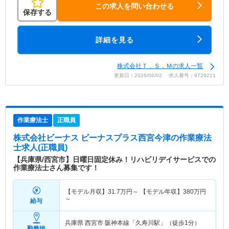
この求人を問い合わせる
保存する
詳細を見る
株式会社Ｔ．Ｓ．Ｍの求人一覧
更新日：2026/06/02 求人番号：9729211
作業療法士
正職員
株式会社ビーナス ビーナスプラス西宮今津
の作業療法
士求人(正職員)
【兵庫県/西宮市】日曜日固定休み！リハビリデイサービスでの
作業療法士さん募集です！
【モデル月収】
31.7
万円～
【モデル年収】
380
万円
～
給与
兵庫県 西宮市
阪神本線「久寿川駅」（徒歩1分）
勤務地