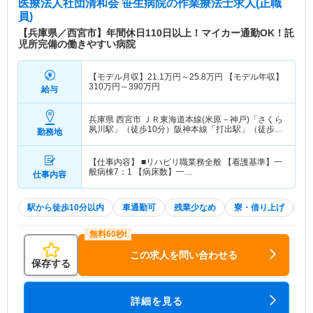
医療法人社団清和会 笹生病院
の作業療法士求人(正職
員)
【兵庫県／西宮市】年間休日110日以上！マイカー通勤OK！託
児所完備の働きやすい病院
【モデル月収】
21.1
万円～
25.8
万円
【モデル年収】
310
万円～
390
万円
給与
兵庫県 西宮市
ＪＲ東海道本線(米原－神戸)「さくら
夙川駅」（徒歩10分）阪神本線「打出駅」（徒歩8
勤務地
分） 他
【仕事内容】 ■リハビリ職業務全般 【看護基準】一
般病棟7：1 【病床数】一…
仕事内容
駅から徒歩10分以内
車通勤可
残業少なめ
寮・借り上げ
住
この求人を問い合わせる
保存する
詳細を見る