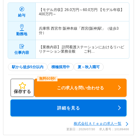
【モデル月収】
26.0
万円～
60.0
万円
【モデル年収】
400
万円～
給与
兵庫県 西宮市
阪神本線「西宮(阪神)駅」（徒歩3
分）
勤務地
【業務内容】 訪問看護ステーションにおけるリハビ
リテーション業務全般 ご利…
仕事内容
駅から徒歩5分以内
積極採用中
夏～秋入職可
この求人を問い合わせる
保存する
詳細を見る
株式会社Ａｆｅｐの求人一覧
更新日：2026/07/30 求人番号：10189466