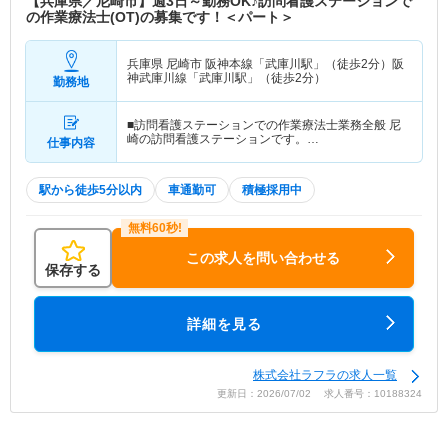
【兵庫県／尼崎市】週3日～勤務OK♪訪問看護ステーションで
の作業療法士(OT)の募集です！＜パート＞
兵庫県 尼崎市
阪神本線「武庫川駅」（徒歩2分）阪
神武庫川線「武庫川駅」（徒歩2分）
勤務地
■訪問看護ステーションでの作業療法士業務全般 尼
崎の訪問看護ステーションです。…
仕事内容
駅から徒歩5分以内
車通勤可
積極採用中
この求人を問い合わせる
保存する
詳細を見る
株式会社ラフラの求人一覧
更新日：2026/07/02 求人番号：10188324