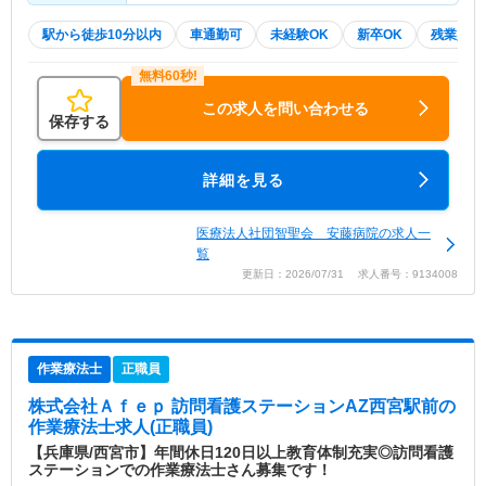
駅から徒歩10分以内
車通勤可
未経験OK
新卒OK
残業少な
この求人を問い合わせる
保存する
詳細を見る
医療法人社団智聖会 安藤病院の求人一
覧
更新日：2026/07/31 求人番号：9134008
作業療法士
正職員
株式会社Ａｆｅｐ 訪問看護ステーションAZ西宮駅前
の
作業療法士求人(正職員)
【兵庫県/西宮市】年間休日120日以上教育体制充実◎訪問看護
ステーションでの作業療法士さん募集です！