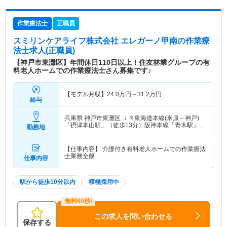
作業療法士
正職員
スミリンケアライフ株式会社 エレガーノ甲南
の作業療
法士求人(正職員)
【神戸市東灘区】年間休日110日以上！住友林業グループの有
料老人ホームでの作業療法士さん募集です♪
【モデル月収】
24.0
万円～
31.2
万円
給与
兵庫県 神戸市東灘区
ＪＲ東海道本線(米原－神戸)
「摂津本山駅」（徒歩13分）阪神本線「青木駅」
勤務地
（徒歩8分）
【仕事内容】 介護付き有料老人ホームでの作業療法
士業務全般
仕事内容
駅から徒歩10分以内
積極採用中
この求人を問い合わせる
保存する