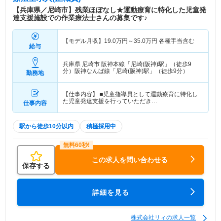
【兵庫県／尼崎市】残業ほぼなし★運動療育に特化した児童発
達支援施設での作業療法士さんの募集です♪
【モデル月収】
19.0
万円～
35.0
万円
各種手当含む
給与
兵庫県 尼崎市
阪神本線「尼崎(阪神)駅」（徒歩9
分）阪神なんば線「尼崎(阪神)駅」（徒歩9分）
勤務地
【仕事内容】 ■児童指導員として運動療育に特化し
た児童発達支援を行っていただき…
仕事内容
駅から徒歩10分以内
積極採用中
この求人を問い合わせる
保存する
詳細を見る
株式会社リィの求人一覧