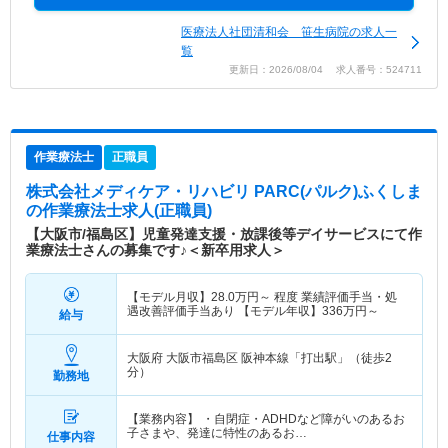
医療法人社団清和会 笹生病院の求人一
覧
更新日：2026/08/04 求人番号：524711
作業療法士
正職員
株式会社メディケア・リハビリ PARC(パルク)ふくしま
の作業療法士求人(正職員)
【大阪市/福島区】児童発達支援・放課後等デイサービスにて作
業療法士さんの募集です♪＜新卒用求人＞
【モデル月収】
28.0
万円～
程度 業績評価手当・処
遇改善評価手当あり 【モデル年収】
336
万円～
給与
大阪府 大阪市福島区
阪神本線「打出駅」（徒歩2
分）
勤務地
【業務内容】 ・自閉症・ADHDなど障がいのあるお
子さまや、発達に特性のあるお…
仕事内容