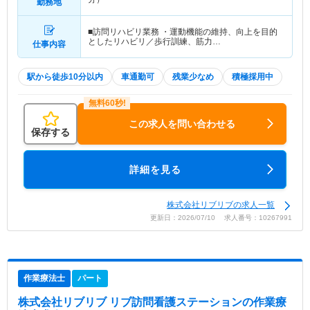
勤務地
■訪問リハビリ業務 ・運動機能の維持、向上を目的
としたリハビリ／歩行訓練、筋力…
仕事内容
駅から徒歩10分以内
車通勤可
残業少なめ
積極採用中
この求人を問い合わせる
保存する
詳細を見る
株式会社リブリブの求人一覧
更新日：2026/07/10 求人番号：10267991
作業療法士
パート
株式会社リブリブ リブ訪問看護ステーション
の作業療