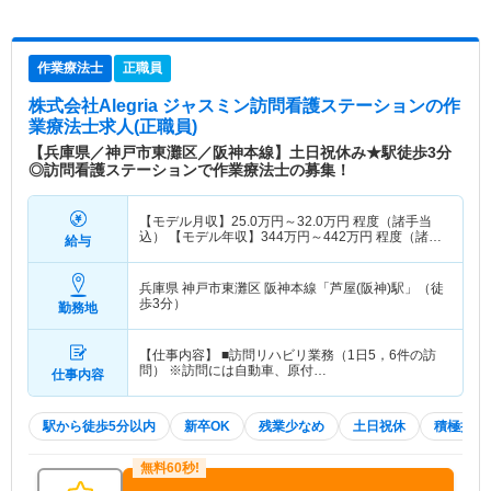
作業療法士
正職員
株式会社Alegria ジャスミン訪問看護ステーション
の作
業療法士求人(正職員)
【兵庫県／神戸市東灘区／阪神本線】土日祝休み★駅徒歩3分
◎訪問看護ステーションで作業療法士の募集！
【モデル月収】
25.0
万円～
32.0
万円
程度（諸手当
込） 【モデル年収】
344
万円～
442
万円
程度（諸手
給与
当込）
兵庫県 神戸市東灘区
阪神本線「芦屋(阪神)駅」（徒
歩3分）
勤務地
【仕事内容】 ■訪問リハビリ業務（1日5，6件の訪
問） ※訪問には自動車、原付…
仕事内容
駅から徒歩5分以内
新卒OK
残業少なめ
土日祝休
積極採用