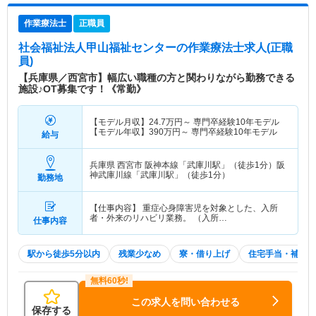
作業療法士
正職員
社会福祉法人甲山福祉センター
の作業療法士求人(正職
員)
【兵庫県／西宮市】幅広い職種の方と関わりながら勤務できる
施設♪OT募集です！《常勤》
【モデル月収】
24.7
万円～
専門卒経験10年モデル
【モデル年収】
390
万円～
専門卒経験10年モデル
給与
兵庫県 西宮市
阪神本線「武庫川駅」（徒歩1分）阪
神武庫川線「武庫川駅」（徒歩1分）
勤務地
【仕事内容】 重症心身障害児を対象とした、入所
者・外来のリハビリ業務。 （入所…
仕事内容
駅から徒歩5分以内
残業少なめ
寮・借り上げ
住宅手当・補助
この求人を問い合わせる
保存する