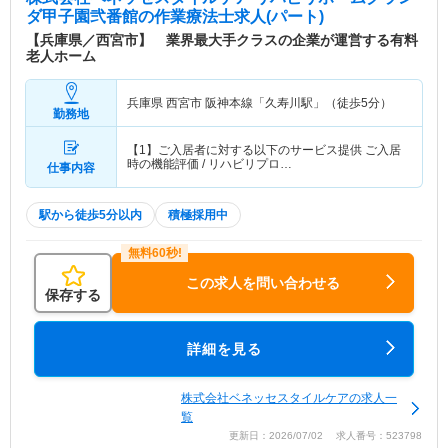
ダ甲子園弐番館
の作業療法士求人(パート)
【兵庫県／西宮市】 業界最大手クラスの企業が運営する有料
老人ホーム
兵庫県 西宮市
阪神本線「久寿川駅」（徒歩5分）
勤務地
【1】ご入居者に対する以下のサービス提供 ご入居
時の機能評価 / リハビリプロ…
仕事内容
駅から徒歩5分以内
積極採用中
この求人を問い合わせる
保存する
詳細を見る
株式会社ベネッセスタイルケアの求人一
覧
更新日：2026/07/02 求人番号：523798