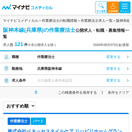
マイナビコメディカル
作業療法士の転職情報
作業療法士求人一覧
阪神本線
阪神本線(兵庫県)の作業療法士
公開求人・転職・募集情報一
覧
121
求人数
件
※非公開求人を除く
2026年08月07日(金)更新
職種
作業療法士
変更する
勤務地
兵庫県阪神本線
変更する
求人条件
その他求人条件未設定
変更する
この検索条件を保存する
条件をクリア
作業療法士
パート
株式会社ベネッセスタイルケア リハビリホームグラン