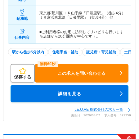
東京都 荒川区
ＪＲ山手線「日暮里駅」（徒歩4分）
ＪＲ京浜東北線「日暮里駅」（徒歩4分） 他
勤務地
■ご利用者様のお宅に訪問してリハビリを行います
※店舗から20分圏内が中心です（…
仕事内容
駅から徒歩5分以内
住宅手当・補助
託児所・育児補助
土日祝休
この求人を問い合わせる
保存する
詳細を見る
LE.O.VE 株式会社の求人一覧
更新日：2026/08/07 求人番号：692359