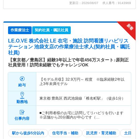
更新日：2026/08/07 求人番号：9143969
作業療法士
契約社員・嘱託社員
LE.O.VE 株式会社 LE 在宅・施設 訪問看護リハビリス
テーション 池袋支店
の作業療法士求人(契約社員・嘱託
社員)
【東京都／豊島区】経験3年以上で年収456万スタート♪原則正
社員登用！訪問未経験でもチャレンジOK
【モデル月収】
32.9
万円～
程度 ※臨床経験2年以
上3年未満モデル
給与
東京都 豊島区
西武池袋線「椎名町駅」（徒歩1分）
勤務地
■ご利用者様のお宅に訪問してリハビリを行います
※店舗から20分圏内が中心です（…
仕事内容
駅から徒歩5分以内
住宅手当・補助
託児所・育児補助
土日祝休