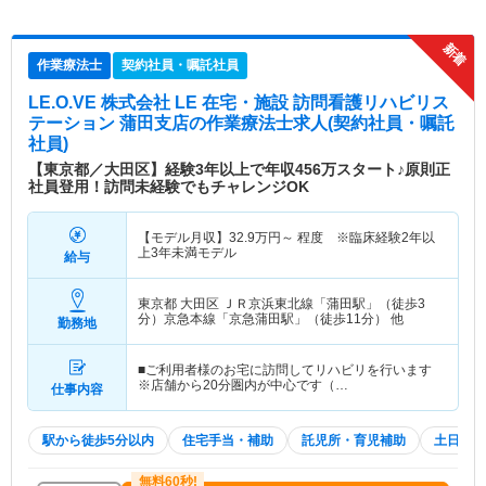
作業療法士
契約社員・嘱託社員
LE.O.VE 株式会社 LE 在宅・施設 訪問看護リハビリス
テーション 蒲田支店
の作業療法士求人(契約社員・嘱託
社員)
【東京都／大田区】経験3年以上で年収456万スタート♪原則正
社員登用！訪問未経験でもチャレンジOK
【モデル月収】
32.9
万円～
程度 ※臨床経験2年以
上3年未満モデル
給与
東京都 大田区
ＪＲ京浜東北線「蒲田駅」（徒歩3
分）京急本線「京急蒲田駅」（徒歩11分） 他
勤務地
■ご利用者様のお宅に訪問してリハビリを行います
※店舗から20分圏内が中心です（…
仕事内容
駅から徒歩5分以内
住宅手当・補助
託児所・育児補助
土日祝休