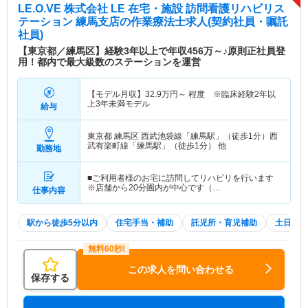
LE.O.VE 株式会社 LE 在宅・施設 訪問看護リハビリス
テーション 練馬支店
の作業療法士求人(契約社員・嘱託
社員)
【東京都／練馬区】経験3年以上で年収456万～♪原則正社員登
用！都内で最大級数のステーションを運営
【モデル月収】
32.9
万円～
程度 ※臨床経験2年以
上3年未満モデル
給与
東京都 練馬区
西武池袋線「練馬駅」（徒歩1分）西
武有楽町線「練馬駅」（徒歩1分） 他
勤務地
■ご利用者様のお宅に訪問してリハビリを行います
※店舗から20分圏内が中心です（…
仕事内容
駅から徒歩5分以内
住宅手当・補助
託児所・育児補助
土日祝休
この求人を問い合わせる
保存する