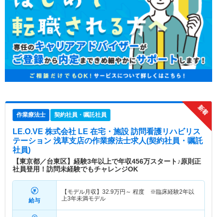
作業療法士
契約社員・嘱託社員
LE.O.VE 株式会社 LE 在宅・施設 訪問看護リハビリス
テーション 浅草支店
の作業療法士求人(契約社員・嘱託
社員)
【東京都／台東区】経験3年以上で年収456万スタート♪原則正
社員登用！訪問未経験でもチャレンジOK
【モデル月収】
32.9
万円～
程度 ※臨床経験2年以
上3年未満モデル
給与