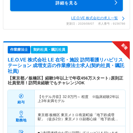
詳細を見る
LE.O.VE 株式会社の求人一覧
更新日：2026/08/07 求人番号：9156786
作業療法士
契約社員・嘱託社員
LE.O.VE 株式会社 LE 在宅・施設 訪問看護リハビリス
テーション 成増支店
の作業療法士求人(契約社員・嘱託
社員)
【東京都／板橋区】経験3年以上で年収456万スタート♪原則正
社員登用！訪問未経験でもチャレンジOK
【モデル月収】
32.9
万円～
程度 ※臨床経験2年以
上3年未満モデル
給与
東京都 板橋区
東京メトロ有楽町線「地下鉄成増
駅」（徒歩2分）東京メトロ副都心線「地下鉄成増
勤務地
駅」（徒歩2分） 他
■ご利用者様のお宅に訪問してリハビリを行います