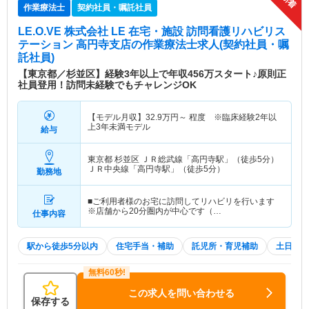
作業療法士
契約社員・嘱託社員
LE.O.VE 株式会社 LE 在宅・施設 訪問看護リハビリス
テーション 高円寺支店
の作業療法士求人(契約社員・嘱
託社員)
【東京都／杉並区】経験3年以上で年収456万スタート♪原則正
社員登用！訪問未経験でもチャレンジOK
【モデル月収】
32.9
万円～
程度 ※臨床経験2年以
上3年未満モデル
給与
東京都 杉並区
ＪＲ総武線「高円寺駅」（徒歩5分）
ＪＲ中央線「高円寺駅」（徒歩5分）
勤務地
■ご利用者様のお宅に訪問してリハビリを行います
※店舗から20分圏内が中心です（…
仕事内容
駅から徒歩5分以内
住宅手当・補助
託児所・育児補助
土日祝休
この求人を問い合わせる
保存する