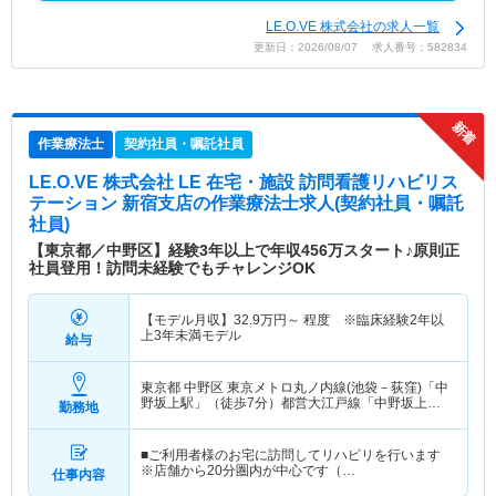
LE.O.VE 株式会社の求人一覧
更新日：2026/08/07 求人番号：582834
作業療法士
契約社員・嘱託社員
LE.O.VE 株式会社 LE 在宅・施設 訪問看護リハビリス
テーション 新宿支店
の作業療法士求人(契約社員・嘱託
社員)
【東京都／中野区】経験3年以上で年収456万スタート♪原則正
社員登用！訪問未経験でもチャレンジOK
【モデル月収】
32.9
万円～
程度 ※臨床経験2年以
上3年未満モデル
給与
東京都 中野区
東京メトロ丸ノ内線(池袋－荻窪)「中
野坂上駅」（徒歩7分）都営大江戸線「中野坂上
勤務地
駅」（徒歩7分）
■ご利用者様のお宅に訪問してリハビリを行います
※店舗から20分圏内が中心です（…
仕事内容