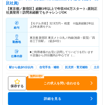
託社員)
【東京都／新宿区】経験3年以上で年収456万スタート♪原則正
社員登用！訪問未経験でもチャレンジOK
【モデル月収】
32.9
万円～
程度 ※臨床経験2年以
上3年未満モデル
給与
東京都 新宿区
東京メトロ丸ノ内線(池袋－荻窪)「四
谷三丁目駅」（徒歩4分）
勤務地
■ご利用者様のお宅に訪問してリハビリを行います
※店舗から20分圏内が中心です（…
仕事内容
駅から徒歩5分以内
住宅手当・補助
託児所・育児補助
土日祝休
この求人を問い合わせる
保存する
詳細を見る