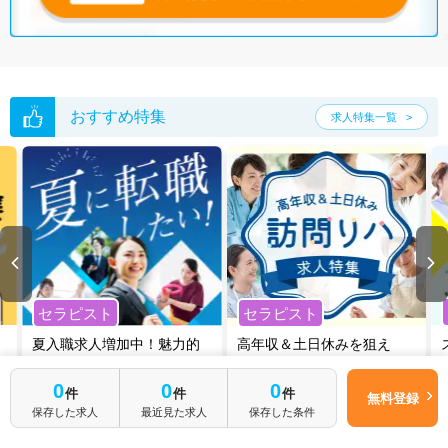
おすすめ特集
求人特集一覧
セラピスト
セラピスト
夏入職求人増加中！魅力的
高年収＆土日休みを狙え
なセラピスト求人は早いも
る！人気の訪問リハ求人を
の勝ちです！
ご紹介します！
0
0
0
件
件
件
無料登録
保存した求人
最近見た求人
保存した条件