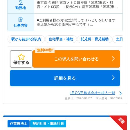
東京都 台東区
東京メトロ銀座線「浅草(東武・都
営・メトロ)駅」（徒歩1分）都営浅草線「浅草(東
勤務地
武・都営・メトロ)駅」（徒歩1分） 他
■ご利用者様のお宅に訪問してリハビリを行います
※店舗から20分圏内が中心です（…
仕事内容
駅から徒歩5分以内
住宅手当・補助
託児所・育児補助
土日祝休
この求人を問い合わせる
保存する
詳細を見る
LE.O.VE 株式会社の求人一覧
更新日：2026/08/07 求人番号：9687909
作業療法士
契約社員・嘱託社員