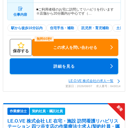
■ご利用者様のお宅に訪問してリハビリを行います
※店舗から20分圏内が中心です（…
仕事内容
駅から徒歩10分以内
住宅手当・補助
託児所・育児補助
土日祝
この求人を問い合わせる
保存する
詳細を見る
LE.O.VE 株式会社の求人一覧
更新日：2026/08/07 求人番号：643014
作業療法士
契約社員・嘱託社員
LE.O.VE 株式会社 LE 在宅・施設 訪問看護リハビリス
テーション 四ツ谷支店
の作業療法士求人(契約社員・嘱