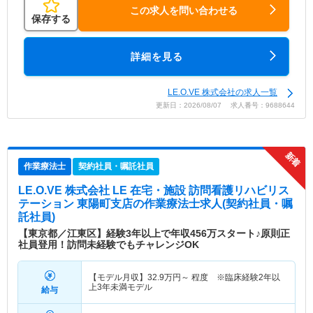
この求人を問い合わせる
保存する
詳細を見る
LE.O.VE 株式会社の求人一覧
更新日：2026/08/07 求人番号：9688644
作業療法士
契約社員・嘱託社員
LE.O.VE 株式会社 LE 在宅・施設 訪問看護リハビリス
テーション 東陽町支店
の作業療法士求人(契約社員・嘱
託社員)
【東京都／江東区】経験3年以上で年収456万スタート♪原則正
社員登用！訪問未経験でもチャレンジOK
【モデル月収】
32.9
万円～
程度 ※臨床経験2年以
上3年未満モデル
給与