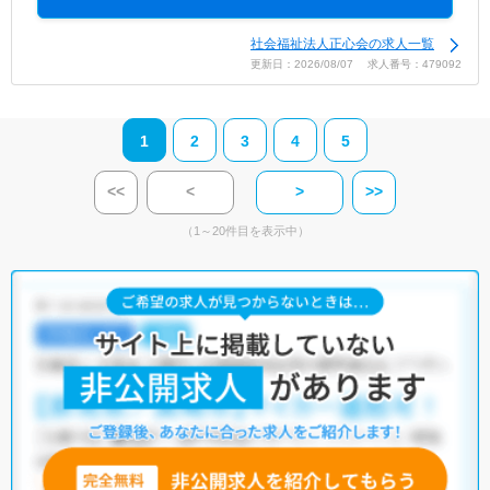
社会福祉法人正心会の求人一覧
更新日：2026/08/07 求人番号：479092
1
2
3
4
5
<<
<
>
>>
（1～20件目を表示中）