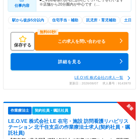
※店舗から20分圏内が中心です（…
仕事内容
駅から徒歩5分以内
住宅手当・補助
託児所・育児補助
土日祝休
この求人を問い合わせる
保存する
詳細を見る
LE.O.VE 株式会社の求人一覧
更新日：2026/08/07 求人番号：9143970
作業療法士
契約社員・嘱託社員
LE.O.VE 株式会社 LE 在宅・施設 訪問看護リハビリス
テーション 北千住支店
の作業療法士求人(契約社員・嘱
託社員)