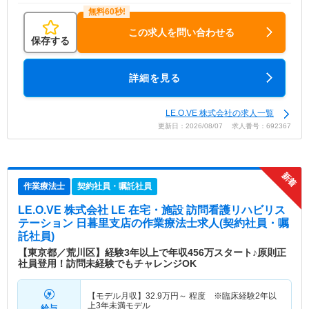
この求人を問い合わせる
保存する
詳細を見る
LE.O.VE 株式会社の求人一覧
更新日：2026/08/07 求人番号：692367
作業療法士
契約社員・嘱託社員
LE.O.VE 株式会社 LE 在宅・施設 訪問看護リハビリス
テーション 日暮里支店
の作業療法士求人(契約社員・嘱
託社員)
【東京都／荒川区】経験3年以上で年収456万スタート♪原則正
社員登用！訪問未経験でもチャレンジOK
【モデル月収】
32.9
万円～
程度 ※臨床経験2年以
上3年未満モデル
給与