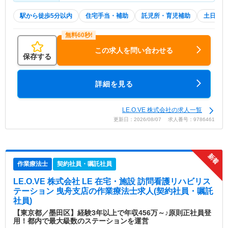
駅から徒歩5分以内
住宅手当・補助
託児所・育児補助
土日祝休
この求人を問い合わせる
保存する
詳細を見る
LE.O.VE 株式会社の求人一覧
更新日：2026/08/07 求人番号：9786461
作業療法士
契約社員・嘱託社員
LE.O.VE 株式会社 LE 在宅・施設 訪問看護リハビリス
テーション 曳舟支店
の作業療法士求人(契約社員・嘱託
社員)
【東京都／墨田区】経験3年以上で年収456万～♪原則正社員登
用！都内で最大級数のステーションを運営