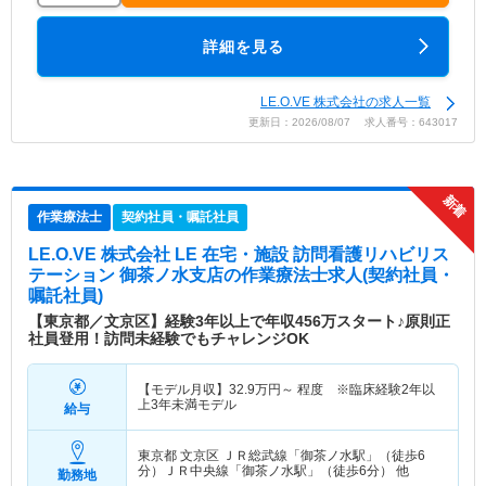
詳細を見る
LE.O.VE 株式会社の求人一覧
更新日：2026/08/07 求人番号：643017
作業療法士
契約社員・嘱託社員
LE.O.VE 株式会社 LE 在宅・施設 訪問看護リハビリス
テーション 御茶ノ水支店
の作業療法士求人(契約社員・
嘱託社員)
【東京都／文京区】経験3年以上で年収456万スタート♪原則正
社員登用！訪問未経験でもチャレンジOK
【モデル月収】
32.9
万円～
程度 ※臨床経験2年以
上3年未満モデル
給与
東京都 文京区
ＪＲ総武線「御茶ノ水駅」（徒歩6
分）ＪＲ中央線「御茶ノ水駅」（徒歩6分） 他
勤務地