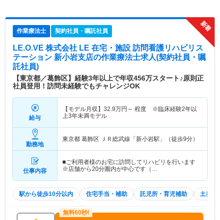
作業療法士
契約社員・嘱託社員
LE.O.VE 株式会社 LE 在宅・施設 訪問看護リハビリス
テーション 新小岩支店
の作業療法士求人(契約社員・嘱
託社員)
【東京都／葛飾区】経験3年以上で年収456万スタート♪原則正
社員登用！訪問未経験でもチャレンジOK
【モデル月収】
32.9
万円～
程度 ※臨床経験2年以
上3年未満モデル
給与
東京都 葛飾区
ＪＲ総武線「新小岩駅」（徒歩9分）
勤務地
■ご利用者様のお宅に訪問してリハビリを行います
※店舗から20分圏内が中心です（…
仕事内容
駅から徒歩10分以内
住宅手当・補助
託児所・育児補助
土日祝