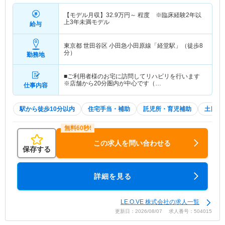
【モデル月収】
32.9
万円～
程度 ※臨床経験2年以
上3年未満モデル
給与
東京都 世田谷区
小田急小田原線「経堂駅」（徒歩8
分）
勤務地
■ご利用者様のお宅に訪問してリハビリを行います
※店舗から20分圏内が中心です（…
仕事内容
駅から徒歩10分以内
住宅手当・補助
託児所・育児補助
土日祝
この求人を問い合わせる
保存する
詳細を見る
LE.O.VE 株式会社の求人一覧
更新日：2026/08/07 求人番号：504015