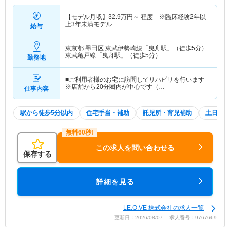
【モデル月収】
32.9
万円～
程度 ※臨床経験2年以
上3年未満モデル
給与
東京都 墨田区
東武伊勢崎線「曳舟駅」（徒歩5分）
東武亀戸線「曳舟駅」（徒歩5分）
勤務地
■ご利用者様のお宅に訪問してリハビリを行います
※店舗から20分圏内が中心です（…
仕事内容
駅から徒歩5分以内
住宅手当・補助
託児所・育児補助
土日祝休
この求人を問い合わせる
保存する
詳細を見る
LE.O.VE 株式会社の求人一覧
更新日：2026/08/07 求人番号：9767669