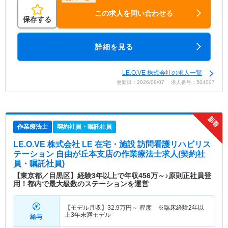
この求人を問い合わせる
保存する
詳細を見る
LE.O.VE 株式会社の求人一覧
更新日：2026/08/07 求人番号：504007
作業療法士
契約社員・嘱託社員
LE.O.VE 株式会社 LE 在宅・施設 訪問看護リハビリス
テーション 自由が丘本支店
の作業療法士求人(契約社
員・嘱託社員)
【東京都／目黒区】経験3年以上で年収456万～♪原則正社員登
用！都内で最大級数のステーションを運営
【モデル月収】
32.9
万円～
程度 ※臨床経験2年以
上3年未満モデル
給与