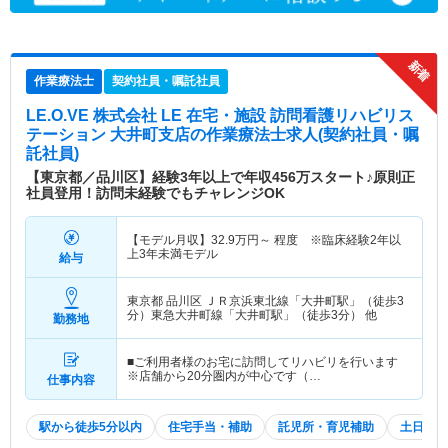
作業療法士
契約社員・嘱託社員
LE.O.VE 株式会社 LE 在宅・施設 訪問看護リハビリス
テーション 大井町支店
の作業療法士求人(契約社員・嘱
託社員)
【東京都／品川区】経験3年以上で年収456万スタート♪原則正
社員登用！訪問未経験でもチャレンジOK
【モデル月収】
32.9
万円～
程度 ※臨床経験2年以
上3年未満モデル
給与
東京都 品川区
ＪＲ京浜東北線「大井町駅」（徒歩3
分）東急大井町線「大井町駅」（徒歩3分） 他
勤務地
■ご利用者様のお宅に訪問してリハビリを行います
※店舗から20分圏内が中心です（…
仕事内容
駅から徒歩5分以内
住宅手当・補助
託児所・育児補助
土日祝休