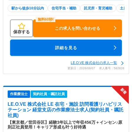
駅から徒歩10分以内
住宅手当・補助
託児所・育児補助
土日祝
この求人を問い合わせる
保存する
詳細を見る
LE.O.VE 株式会社の求人一覧
更新日：2026/08/07 求人番号：582826
作業療法士
契約社員・嘱託社員
LE.O.VE 株式会社 LE 在宅・施設 訪問看護リハビリス
テーション 経堂支店
の作業療法士求人(契約社員・嘱託
社員)
【東京都／世田谷区】経験3年以上で年収456万＋インセン♪原
則正社員登用！キャリア形成も叶う好待遇