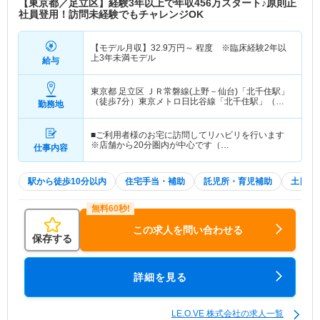
【東京都／足立区】経験3年以上で年収456万スタート♪原則正
社員登用！訪問未経験でもチャレンジOK
【モデル月収】
32.9
万円～
程度 ※臨床経験2年以
上3年未満モデル
給与
東京都 足立区
ＪＲ常磐線(上野－仙台)「北千住駅」
（徒歩7分）東京メトロ日比谷線「北千住駅」（徒
勤務地
歩7分） 他
■ご利用者様のお宅に訪問してリハビリを行います
※店舗から20分圏内が中心です（…
仕事内容
駅から徒歩10分以内
住宅手当・補助
託児所・育児補助
土日祝
この求人を問い合わせる
保存する
詳細を見る
LE.O.VE 株式会社の求人一覧