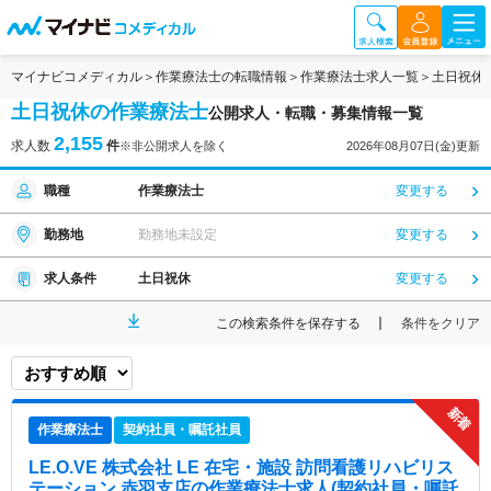
マイナビコメディカル
作業療法士の転職情報
作業療法士求人一覧
土日祝休
土日祝休の作業療法士
公開求人・転職・募集情報一覧
2,155
求人数
件
※非公開求人を除く
2026年08月07日(金)更新
職種
作業療法士
変更する
勤務地
勤務地未設定
変更する
求人条件
土日祝休
変更する
この検索条件を保存する
条件をクリア
作業療法士
契約社員・嘱託社員
LE.O.VE 株式会社 LE 在宅・施設 訪問看護リハビリス
テーション 赤羽支店
の作業療法士求人(契約社員・嘱託