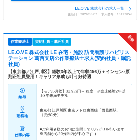
LE.O.VE 株式会社の求人一覧
更新日：2026/08/07 求人番号：10177854
作業療法士
契約社員・嘱託社員
LE.O.VE 株式会社 LE 在宅・施設 訪問看護リハビリス
テーション 葛西支店
の作業療法士求人(契約社員・嘱託
社員)
【東京都／江戸川区】経験3年以上で年収456万＋インセン♪原
則正社員登用！キャリア形成も叶う好待遇
【モデル月収】
32.9
万円～
程度 ※臨床経験2年以
上3年未満モデル
給与
東京都 江戸川区
東京メトロ東西線「西葛西駅」
（徒歩1分）
勤務地
■ご利用者様のお宅に訪問してリハビリを行います
※店舗から20分圏内が中心です（…
仕事内容