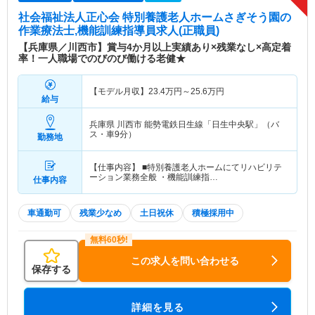
社会福祉法人正心会 特別養護老人ホームさぎそう園
の
作業療法士,機能訓練指導員求人(正職員)
【兵庫県／川西市】賞与4か月以上実績あり×残業なし×高定着
率！一人職場でのびのび働ける老健★
【モデル月収】
23.4
万円～
25.6
万円
給与
兵庫県 川西市
能勢電鉄日生線「日生中央駅」（バ
ス・車9分）
勤務地
【仕事内容】 ■特別養護老人ホームにてリハビリテ
ーション業務全般 ・機能訓練指…
仕事内容
車通勤可
残業少なめ
土日祝休
積極採用中
この求人を問い合わせる
保存する
詳細を見る