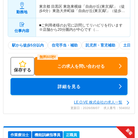
東京都 目黒区
東急東横線「自由が丘(東京)駅」（徒
歩4分）東急大井町線「自由が丘(東京)駅」（徒歩4
勤務地
分）
■ご利用者様のお宅に訪問してリハビリを行います
※店舗から20分圏内が中心です（…
仕事内容
駅から徒歩5分以内
住宅手当・補助
託児所・育児補助
土日祝休
この求人を問い合わせる
保存する
詳細を見る
LE.O.VE 株式会社の求人一覧
更新日：2026/08/07 求人番号：504002
作業療法士
機能訓練指導員
正職員