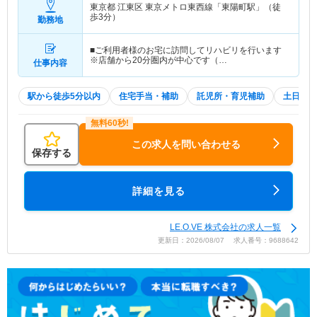
東京都 江東区
東京メトロ東西線「東陽町駅」（徒
歩3分）
勤務地
■ご利用者様のお宅に訪問してリハビリを行います
※店舗から20分圏内が中心です（…
仕事内容
駅から徒歩5分以内
住宅手当・補助
託児所・育児補助
土日祝休
この求人を問い合わせる
保存する
詳細を見る
LE.O.VE 株式会社の求人一覧
更新日：2026/08/07 求人番号：9688642