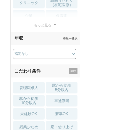
訪問リハビリ
クリニック
（在宅医療）
企業
保育園
もっと見る
小児リハビリ
整骨院
年収
※単一選択
接骨院
訪問マッサージ
薬局・
その他
ドラッグストア
こだわり条件
駅から徒歩
管理職求人
5分以内
駅から徒歩
車通勤可
10分以内
未経験OK
新卒OK
残業少なめ
寮・借り上げ