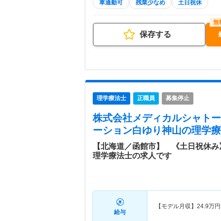
車通勤可
残業少なめ
土日祝休
保存する
理学療法士
正職員
募集停止
株式会社メディカルシャトー
ーション白ゆり神山
の理学療
【北海道／函館市】 《土日祝休み
理学療法士の求人です
【モデル月収】
24.9
万円
給与