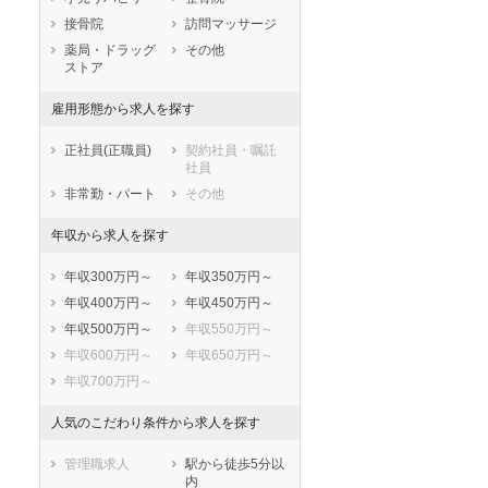
鹿児島県
沖縄県
接骨院
訪問マッサージ
薬局・ドラッグ
その他
ストア
雇用形態から求人を探す
正社員(正職員)
契約社員・嘱託
社員
非常勤・パート
その他
年収から求人を探す
年収300万円～
年収350万円～
年収400万円～
年収450万円～
年収500万円～
年収550万円～
年収600万円～
年収650万円～
年収700万円～
人気のこだわり条件から求人を探す
管理職求人
駅から徒歩5分以
内