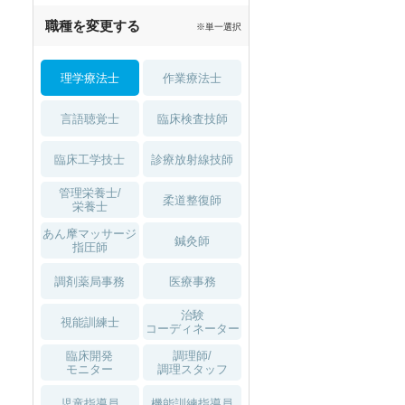
職種を変更する
※単一選択
理学療法士
作業療法士
言語聴覚士
臨床検査技師
臨床工学技士
診療放射線技師
管理栄養士/
柔道整復師
栄養士
あん摩マッサージ
鍼灸師
指圧師
調剤薬局事務
医療事務
治験
視能訓練士
コーディネーター
臨床開発
調理師/
モニター
調理スタッフ
児童指導員
機能訓練指導員