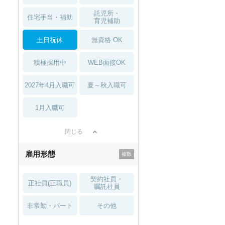
託児所・
住宅手当・補助
育児補助
土日祝休
無資格 OK
積極採用中
WEB面接OK
2027年4月入職可
夏～秋入職可
1月入職可
閉じる
雇用形態
契約社員・
正社員(正職員)
嘱託社員
非常勤・パート
その他