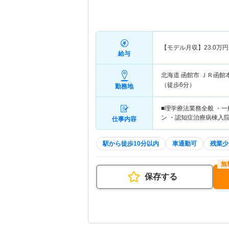
【モデル月収】
23.0
万円
給与
北海道 函館市
ＪＲ函館
（徒歩6分）
勤務地
■理学療法業務全般 ・
ン ・認知症治療病棟入
仕事内容
駅から徒歩10分以内
車通勤可
残業少
保存する