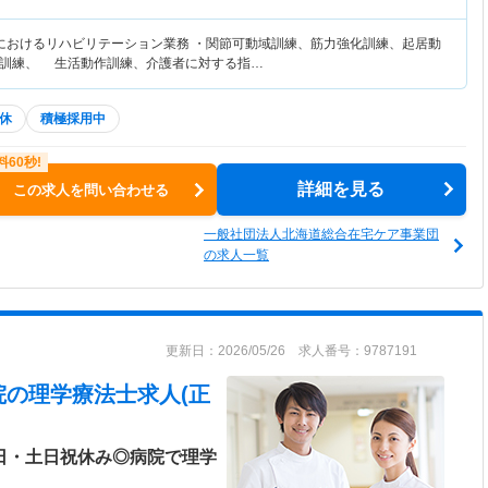
におけるリハビリテーション業務 ・関節可動域訓練、筋力強化訓練、起居動
作訓練、 生活動作訓練、介護者に対する指…
休
積極採用中
詳細を見る
この求人を問い合わせる
一般社団法人北海道総合在宅ケア事業団
の求人一覧
更新日：2026/05/26 求人番号：9787191
院
の理学療法士求人(正
2日・土日祝休み◎病院で理学