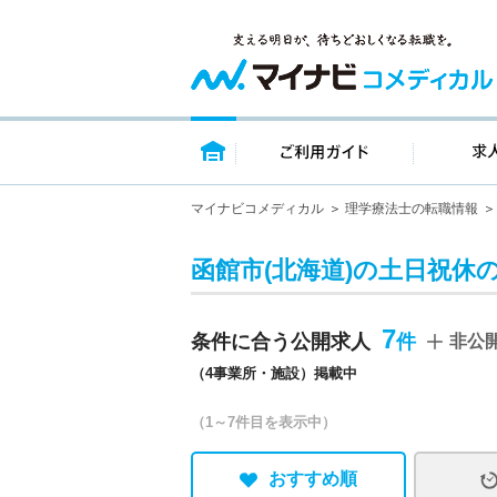
トップページ
ご利用ガイ
マイナビコメディカル
理学療法士の転職情報
函館市(北海道)の土日祝休
7
条件に合う公開求人
非公
（4事業所・施設）掲載中
（1～7件目を表示中）
おすすめ順