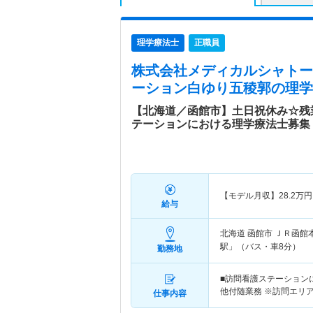
理学療法士
正職員
株式会社メディカルシャトー
ーション白ゆり五稜郭
の理学
【北海道／函館市】土日祝休み☆残
テーションにおける理学療法士募集
【モデル月収】
28.2
万円
給与
北海道 函館市
ＪＲ函館
駅」（バス・車8分）
勤務地
■訪問看護ステーション
他付随業務 ※訪問エリ
仕事内容