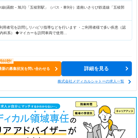
本線(函館－旭川)「五稜郭駅」（バス・車9分）道南いさりび鉄道線「五稜郭
・利用者宅を訪問しリハビリ指導などを行います ・ご利用者様で多い疾患（認
内科系） ◆マイカーを訪問車両で使用…
詳細を見る
最新の募集状況を問い合わせる
株式会社メディカルシャトーの求人一覧