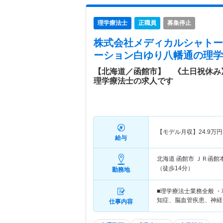
理学療法士
正職員
募集停止
株式会社メディカルシャトー
ーション白ゆり八幡通
の理学
【北海道／函館市】 《土日祝休み
理学療法士の求人です
【モデル月収】
24.9
万円
給与
北海道 函館市
ＪＲ函館
（徒歩14分）
勤務地
■理学療法士業務全般 
知症、脳血管疾患、神経
仕事内容