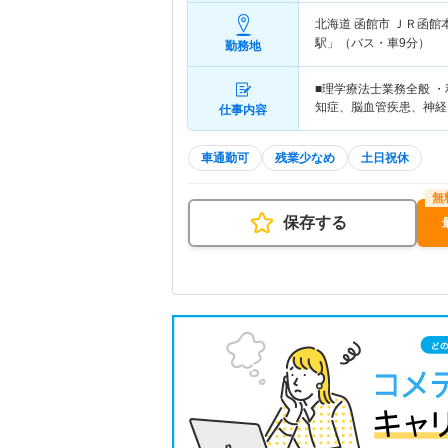
北海道 函館市
ＪＲ函館
駅」（バス・車9分）
勤務地
■理学療法士業務全般 
知症、脳血管疾患、神経
仕事内容
車通勤可
残業少なめ
土日祝休
保存する