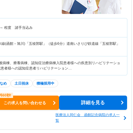
～
程度 諸手当込み
本線(函館－旭川)「五稜郭駅」（徒歩6分）道南いさりび鉄道線「五稜郭駅」
一般病棟、療養病棟、認知症治療病棟入院患者様への疾患別リハビリテーショ
院患者様への認知症患者リハビリテーション…
なめ
土日祝休
積極採用中
詳細を見る
この求人を問い合わせる
医療法人同仁会 函館記念病院の求人一
覧