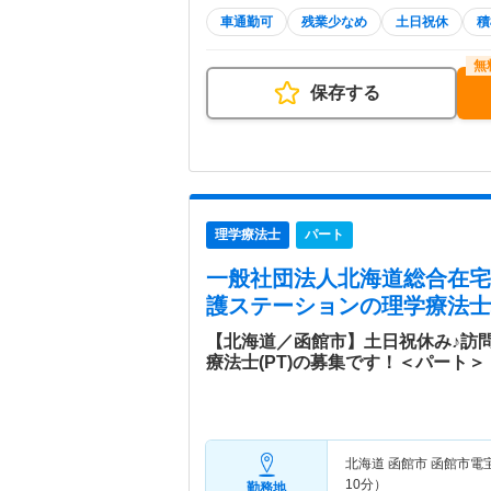
車通勤可
残業少なめ
土日祝休
積
保存する
理学療法士
パート
一般社団法人北海道総合在宅
護ステーション
の理学療法士
【北海道／函館市】土日祝休み♪訪
療法士(PT)の募集です！＜パート＞
北海道 函館市
函館市電
10分）
勤務地