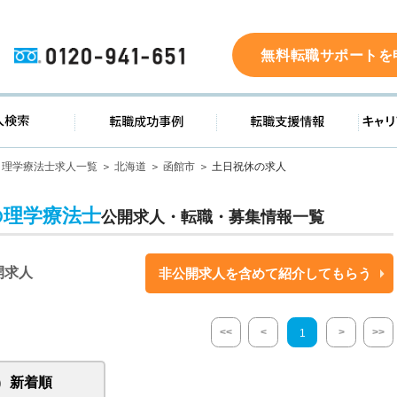
0120-941-651
無料転職サポートを
ド
求人検索
転職成功事例
転職支
理学療法士求人一覧
北海道
函館市
土日祝休の求人
の理学療法士
公開求人・転職・募集情報一覧
開求人
非公開求人を含めて紹介してもらう
<<
<
>
>>
1
新着順