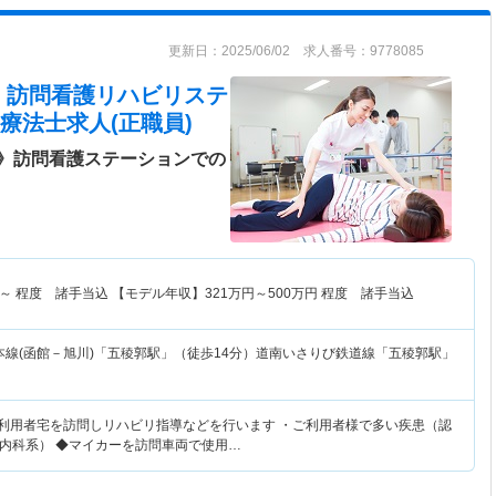
更新日：2025/06/02 求人番号：9778085
 訪問看護リハビリステ
療法士求人(正職員)
》訪問看護ステーションでの
～
程度 諸手当込 【モデル年収】
321
万円～
500
万円
程度 諸手当込
本線(函館－旭川)「五稜郭駅」（徒歩14分）道南いさりび鉄道線「五稜郭駅」
・利用者宅を訪問しリハビリ指導などを行います ・ご利用者様で多い疾患（認
内科系） ◆マイカーを訪問車両で使用…