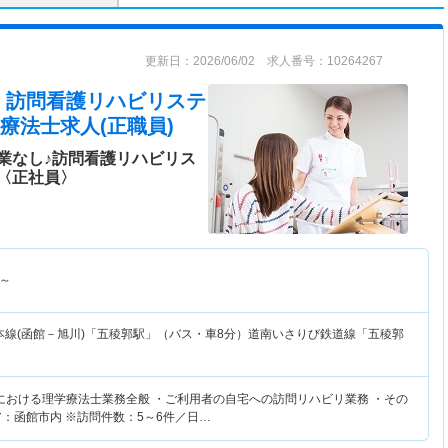
更新日：2026/06/02 求人番号：10264267
 訪問看護リハビリステ
療法士求人(正職員)
業なし♪訪問看護リハビリス
〈正社員〉
～
本線(函館－旭川)「五稜郭駅」（バス・車8分）道南いさりび鉄道線「五稜郭
における理学療法士業務全般 ・ご利用者の自宅への訪問リハビリ業務 ・その
ア：函館市内 ※訪問件数：5～6件／日…