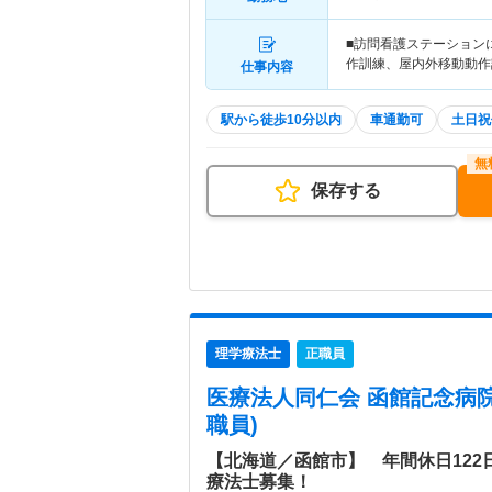
■訪問看護ステーション
作訓練、屋内外移動動
仕事内容
駅から徒歩10分以内
車通勤可
土日祝
保存する
理学療法士
正職員
医療法人同仁会 函館記念病
職員)
【北海道／函館市】 年間休日12
療法士募集！