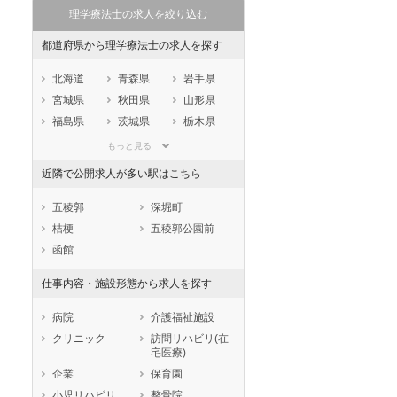
理学療法士の求人を絞り込む
都道府県から理学療法士の求人を探す
北海道
青森県
岩手県
宮城県
秋田県
山形県
福島県
茨城県
栃木県
群馬県
埼玉県
千葉県
もっと見る
東京都
神奈川県
新潟県
近隣で公開求人が多い駅はこちら
山梨県
長野県
富山県
石川県
福井県
岐阜県
五稜郭
深堀町
静岡県
愛知県
三重県
桔梗
五稜郭公園前
滋賀県
京都府
大阪府
函館
兵庫県
奈良県
和歌山県
仕事内容・施設形態から求人を探す
鳥取県
島根県
岡山県
広島県
山口県
徳島県
病院
介護福祉施設
香川県
愛媛県
高知県
クリニック
訪問リハビリ(在
宅医療)
福岡県
佐賀県
長崎県
企業
保育園
熊本県
大分県
宮崎県
小児リハビリ
整骨院