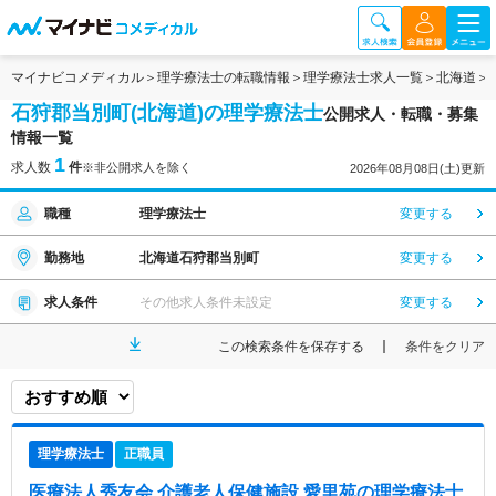
マイナビコメディカル
理学療法士の転職情報
理学療法士求人一覧
北海道
石狩郡当別町(北海道)の理学療法士
公開求人・転職・募集
情報一覧
1
求人数
件
※非公開求人を除く
2026年08月08日(土)更新
職種
理学療法士
変更する
勤務地
北海道石狩郡当別町
変更する
求人条件
その他求人条件未設定
変更する
この検索条件を保存する
条件をクリア
理学療法士
正職員
医療法人秀友会 介護老人保健施設 愛里苑
の理学療法士