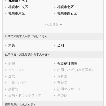
静岡県
札幌市すべて
愛知県
三重県
滋賀県
札幌市中央区
京都府
札幌市北区
大阪府
兵庫県
札幌市東区
奈良県
札幌市白石区
和歌山県
鳥取県
札幌市豊平区
島根県
札幌市南区
岡山県
もっと見る
広島県
札幌市西区
山口県
札幌市厚別区
徳島県
香川県
札幌市手稲区
愛媛県
札幌市清田区
高知県
近隣で公開求人が多い駅はこちら
福岡県
市部
佐賀県
長崎県
熊本県
函館市
太美
大分県
小樽市
当別
宮崎県
鹿児島県
旭川市
沖縄県
室蘭市
仕事内容・施設形態から求人を探す
釧路市
帯広市
病院
介護福祉施設
北見市
夕張市
クリニック
訪問リハビリ(在宅医療)
岩見沢市
網走市
企業
保育園
留萌市
苫小牧市
小児リハビリ
整骨院
稚内市
美唄市
接骨院
訪問マッサージ
芦別市
江別市
薬局・ドラッグストア
その他
赤平市
紋別市
士別市
名寄市
雇用形態から求人を探す