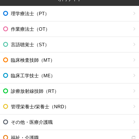
河東郡鹿追町
上川郡新得町
上川郡清水町
河西郡芽室町
理学療法士（PT）
河西郡中札内村
河西郡更別村
広尾郡大樹町
広尾郡広尾町
作業療法士（OT）
中川郡幕別町
中川郡池田町
中川郡豊頃町
中川郡本別町
言語聴覚士（ST）
足寄郡足寄町
足寄郡陸別町
十勝郡浦幌町
釧路郡釧路町
臨床検査技師（MT）
厚岸郡厚岸町
厚岸郡浜中町
臨床工学技士（ME）
川上郡標茶町
川上郡弟子屈町
阿寒郡鶴居村
白糠郡白糠町
診療放射線技師（RT）
野付郡別海町
標津郡中標津町
標津郡標津町
目梨郡羅臼町
管理栄養士/栄養士（NRD）
その他・医療介護職
福祉・介護職