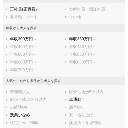
三笠市
根室市
正社員(正職員)
契約社員・嘱託社員
千歳市
滝川市
非常勤・パート
その他
砂川市
歌志内市
深川市
富良野市
年収から求人を探す
登別市
恵庭市
年収300万円～
年収350万円～
伊達市
北広島市
年収400万円～
年収450万円～
石狩市
北斗市
年収500万円～
年収550万円～
石狩郡当別町
石狩郡新篠津村
年収600万円～
年収650万円～
松前郡松前町
松前郡福島町
年収700万円～
上磯郡知内町
上磯郡木古内町
亀田郡七飯町
茅部郡鹿部町
人気のこだわり条件から求人を探す
茅部郡森町
二海郡八雲町
管理職求人
駅から徒歩5分以内
山越郡長万部町
檜山郡江差町
駅から徒歩10分以内
車通勤可
檜山郡上ノ国町
檜山郡厚沢部町
未経験OK
新卒OK
爾志郡乙部町
奥尻郡奥尻町
残業少なめ
寮・借り上げ
瀬棚郡今金町
久遠郡せたな町
住宅手当・補助
託児所・育児補助
島牧郡島牧村
寿都郡寿都町