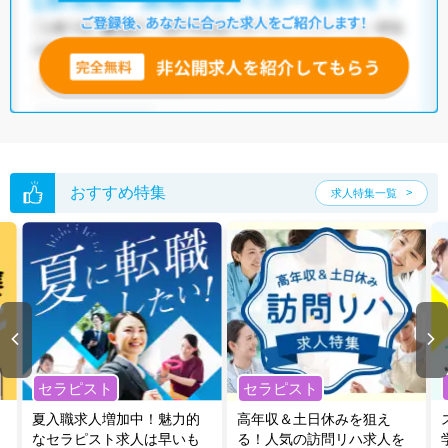
いただくか、お気軽にお問い合わせください。
全国の理学療法士求人
から検索いただくことも可能です。
無料転職支援サービス
にお申し込みいただくと、ご希望条件をヒアリン
グした上で求人をご提案いたします。
ご希望条件がまだ定まっていない方は
人気の希望条件をピックアップし
た求人特集
をぜひご活用ください。
転職支援の他、情報収集や募集状況の確認も、お気軽にご相談くださ
い。
おすすめ特集
求人特集一覧
セラピスト
セラピスト
夏入職求人増加中！魅力的
高年収＆土日休みを狙え
なセラピスト求人は早いも
る！人気の訪問リハ求人を