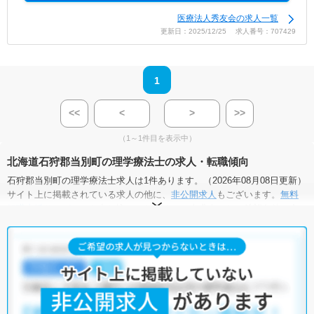
医療法人秀友会の求人一覧
更新日：2025/12/25 求人番号：707429
1
<<
<
>
>>
（1～1件目を表示中）
北海道石狩郡当別町の理学療法士の求人・転職傾向
石狩郡当別町の理学療法士求人は1件あります。（2026年08月08日更新）
サイト上に掲載されている求人の他に、
非公開求人
もございます。
無料
転職支援サービス
にお申し込みいただくと、全求人からご希望条件に合
う求人を提案させていただきます。
石狩郡当別町の理学療法士求人では以下のような条件が人気です。
・
土日祝休
・
積極採用中
・
残業少なめ
・
正社員(正職員)
・
介護福
祉施設
他の条件でも人気の求人がございますので、「こだわり条件」から検索