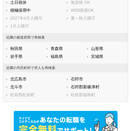
土日祝休
無資格 OK
寿都郡黒松内町
磯谷郡蘭越町
積極採用中
WEB面接OK
虻田郡ニセコ町
虻田郡真狩村
2027年4月入職可
夏～秋入職可
虻田郡留寿都村
虻田郡喜茂別町
1月入職可
虻田郡京極町
虻田郡倶知安町
近隣の都道府県で再検索
岩内郡共和町
岩内郡岩内町
古宇郡泊村
古宇郡神恵内村
秋田県
青森県
山形県
積丹郡積丹町
古平郡古平町
岩手県
福島県
宮城県
余市郡仁木町
余市郡余市町
近隣の市区町村で求人を再検索
余市郡赤井川村
空知郡南幌町
空知郡奈井江町
空知郡上砂川町
北広島市
石狩市
夕張郡由仁町
夕張郡長沼町
北斗市
石狩郡新篠津村
夕張郡栗山町
樺戸郡月形町
松前郡松前町
松前郡福島町
樺戸郡浦臼町
樺戸郡新十津川町
雨竜郡妹背牛町
雨竜郡秩父別町
雨竜郡雨竜町
雨竜郡北竜町
雨竜郡沼田町
上川郡鷹栖町