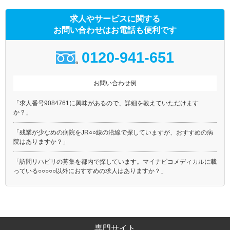
網走郡美幌町
網走郡津別町
求人やサービスに関する
斜里郡斜里町
斜里郡清里町
お問い合わせはお電話も便利です
斜里郡小清水町
常呂郡訓子府町
常呂郡置戸町
常呂郡佐呂間町
0120-941-651
紋別郡遠軽町
紋別郡湧別町
紋別郡滝上町
紋別郡興部町
お問い合わせ例
紋別郡西興部村
紋別郡雄武町
「求人番号9084761に興味があるので、詳細を教えていただけます
網走郡大空町
虻田郡豊浦町
か？」
有珠郡壮瞥町
白老郡白老町
「残業が少なめの病院をJR○○線の沿線で探していますが、おすすめの病
勇払郡厚真町
虻田郡洞爺湖町
院はありますか？」
勇払郡安平町
勇払郡むかわ町
「訪問リハビリの募集を都内で探しています。マイナビコメディカルに載
沙流郡日高町
沙流郡平取町
っている○○○○○以外におすすめの求人はありますか？」
新冠郡新冠町
浦河郡浦河町
様似郡様似町
幌泉郡えりも町
日高郡新ひだか町
河東郡音更町
河東郡士幌町
河東郡上士幌町
専門サイト