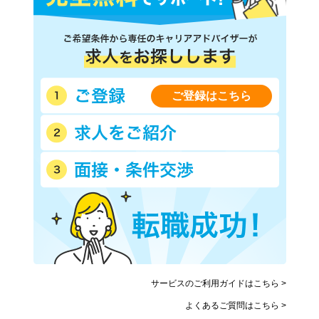
上川郡東神楽町
上川郡当麻町
上川郡比布町
上川郡愛別町
上川郡上川町
上川郡東川町
上川郡美瑛町
空知郡上富良野町
空知郡中富良野町
空知郡南富良野町
ご登録はこちら
勇払郡占冠村
上川郡和寒町
上川郡剣淵町
上川郡下川町
中川郡美深町
中川郡音威子府村
中川郡中川町
雨竜郡幌加内町
増毛郡増毛町
留萌郡小平町
苫前郡苫前町
苫前郡羽幌町
苫前郡初山別村
天塩郡遠別町
天塩郡天塩町
宗谷郡猿払村
枝幸郡浜頓別町
枝幸郡中頓別町
枝幸郡枝幸町
天塩郡豊富町
サービスのご利用ガイドはこちら >
礼文郡礼文町
利尻郡利尻町
よくあるご質問はこちら >
利尻郡利尻富士町
天塩郡幌延町