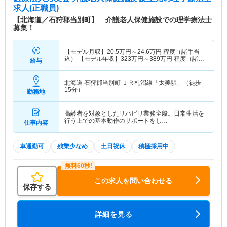
求人(正職員)
【北海道／石狩郡当別町】 介護老人保健施設での理学療法士
募集！
【モデル月収】
20.5
万円～
24.6
万円
程度（諸手当
込） 【モデル年収】
323
万円～
389
万円
程度（諸手
給与
当込）
北海道 石狩郡当別町
ＪＲ札沼線「太美駅」（徒歩
15分）
勤務地
高齢者を対象としたリハビリ業務全般。日常生活を
行う上での基本動作のサポートをし…
仕事内容
車通勤可
残業少なめ
土日祝休
積極採用中
この求人を問い合わせる
保存する
詳細を見る