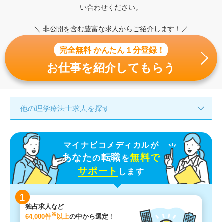
い合わせください。
＼ 非公開を含む豊富な求人からご紹介します！／
完全無料 かんたん１分登録！
お仕事を紹介してもらう
他の理学療法士求人を探す
マイナビコメディカルが
あなた
転職
無料
で
の
を
サポート
します
1
独占求人など
※
64,000件
以上
の中から選定！