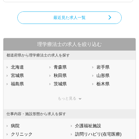
最近見た求人一覧
理学療法士の求人を絞り込む
都道府県から理学療法士の求人を探す
北海道
青森県
岩手県
宮城県
秋田県
山形県
福島県
茨城県
栃木県
群馬県
埼玉県
千葉県
もっと見る
東京都
神奈川県
新潟県
山梨県
長野県
富山県
仕事内容・施設形態から求人を探す
石川県
福井県
岐阜県
静岡県
病院
愛知県
介護福祉施設
三重県
滋賀県
クリニック
京都府
訪問リハビリ(在宅医療)
大阪府