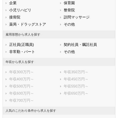
兵庫県
企業
奈良県
保育園
和歌山県
鳥取県
小児リハビリ
島根県
整骨院
岡山県
広島県
接骨院
山口県
訪問マッサージ
徳島県
香川県
薬局・ドラッグストア
愛媛県
その他
高知県
福岡県
佐賀県
長崎県
雇用形態から求人を探す
熊本県
大分県
宮崎県
正社員(正職員)
契約社員・嘱託社員
鹿児島県
沖縄県
非常勤・パート
その他
年収から求人を探す
年収300万円～
年収350万円～
年収400万円～
年収450万円～
年収500万円～
年収550万円～
年収600万円～
年収650万円～
年収700万円～
人気のこだわり条件から求人を探す