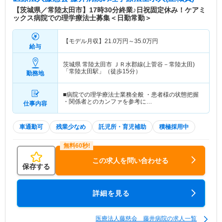
【茨城県／常陸太田市】17時30分終業♪日祝固定休み！ケアミ
ックス病院での理学療法士募集＜日勤常勤＞
【モデル月収】
21.0
万円～
35.0
万円
給与
茨城県 常陸太田市
ＪＲ水郡線(上菅谷－常陸太田)
「常陸太田駅」（徒歩15分）
勤務地
■病院での理学療法士業務全般 ・患者様の状態把握
・関係者とのカンファを参考に…
仕事内容
車通勤可
残業少なめ
託児所・育児補助
積極採用中
この求人を問い合わせる
保存する
詳細を見る
医療法人藤慈会 藤井病院の求人一覧