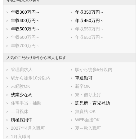
年収から求人を探す
猿島郡境町
北相馬郡利根町
年収300万円～
年収350万円～
年収400万円～
年収450万円～
年収500万円～
年収550万円～
年収600万円～
年収650万円～
年収700万円～
人気のこだわり条件から求人を探す
管理職求人
駅から徒歩5分以内
駅から徒歩10分以内
車通勤可
未経験OK
新卒OK
残業少なめ
寮・借り上げ
住宅手当・補助
託児所・育児補助
土日祝休
無資格 OK
積極採用中
WEB面接OK
2027年4月入職可
夏～秋入職可
1月入職可