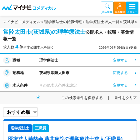
マイナビコメディカル
理学療法士の転職情報
理学療法士求人一覧
茨城県
常陸太田市(茨城県)の理学療法士
公開求人・転職・募集情
報一覧
4
求人数
件
※非公開求人を除く
2026年08月09日(日)更新
職種
理学療法士
変更する
勤務地
茨城県常陸太田市
変更する
求人条件
その他求人条件未設定
変更する
この検索条件を保存する
条件をクリア
理学療法士
正職員
医療法人藤慈会 藤井病院
の理学療法士求人(正職員)