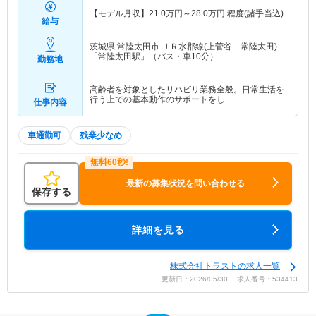
【モデル月収】
21.0
万円～
28.0
万円
程度(諸手当込)
給与
茨城県 常陸太田市
ＪＲ水郡線(上菅谷－常陸太田)
「常陸太田駅」（バス・車10分）
勤務地
高齢者を対象としたリハビリ業務全般。日常生活を
行う上での基本動作のサポートをし…
仕事内容
車通勤可
残業少なめ
最新の募集状況を問い合わせる
保存する
詳細を見る
株式会社トラストの求人一覧
更新日：2026/05/30 求人番号：534413