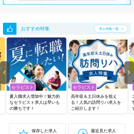
ご希望条件がまだ定まっていない方は
人気の希望条件をピックアップし
た求人特集
をぜひご活用ください。
転職支援の他、情報収集や募集状況の確認も、お気軽にご相談くださ
い。
おすすめ特集
求人特集一覧
セラピスト
セラピスト
夏入職求人増加中！魅力的
高年収＆土日休みを狙え
なセラピスト求人は早いも
る！人気の訪問リハ求人を
の勝ちです！
ご紹介します！
保存した求人
最近見た求人