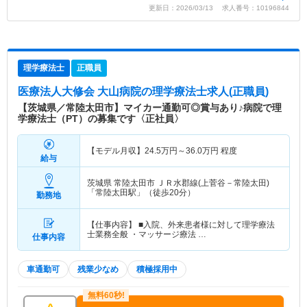
更新日：2026/03/13 求人番号：10196844
理学療法士
正職員
医療法人大修会 大山病院
の理学療法士求人(正職員)
【茨城県／常陸太田市】マイカー通勤可◎賞与あり♪病院で理
学療法士（PT）の募集です〈正社員〉
【モデル月収】
24.5
万円～
36.0
万円
程度
給与
茨城県 常陸太田市
ＪＲ水郡線(上菅谷－常陸太田)
「常陸太田駅」（徒歩20分）
勤務地
【仕事内容】 ■入院、外来患者様に対して理学療法
士業務全般 ・マッサージ療法 …
仕事内容
車通勤可
残業少なめ
積極採用中