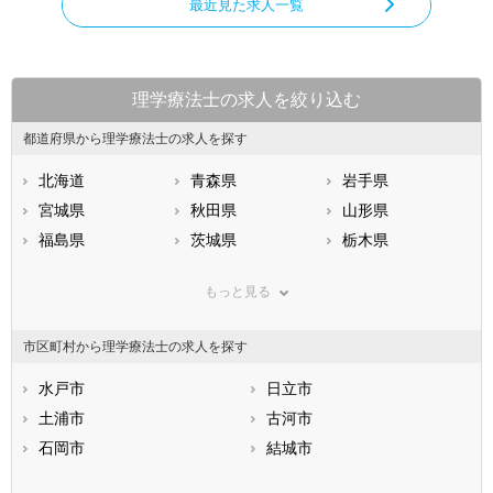
最近見た求人一覧
理学療法士の求人を絞り込む
都道府県から理学療法士の求人を探す
北海道
青森県
岩手県
宮城県
秋田県
山形県
福島県
茨城県
栃木県
群馬県
埼玉県
千葉県
もっと見る
東京都
神奈川県
新潟県
山梨県
長野県
富山県
市区町村から理学療法士の求人を探す
石川県
福井県
岐阜県
静岡県
水戸市
愛知県
日立市
三重県
滋賀県
土浦市
京都府
古河市
大阪府
兵庫県
石岡市
奈良県
結城市
和歌山県
鳥取県
龍ケ崎市
島根県
下妻市
岡山県