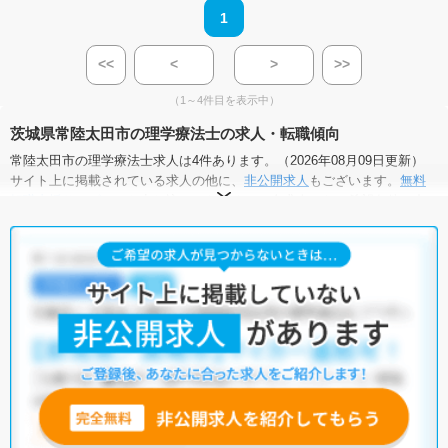
1
<<
<
>
>>
（1～4件目を表示中）
茨城県常陸太田市の理学療法士の求人・転職傾向
常陸太田市の理学療法士求人は4件あります。（2026年08月09日更新）
サイト上に掲載されている求人の他に、
非公開求人
もございます。
無料
転職支援サービス
にお申し込みいただくと、全求人からご希望条件に合
う求人を提案させていただきます。
常陸太田市の理学療法士求人では以下のような条件が人気です。
・
積極採用中
・
残業少なめ
・
託児所・育児補助あり
・
正社員(正職
員)
・
病院
・
介護福祉施設
他の条件でも人気の求人がございますので、「こだわり条件」から検索
いただくか、お気軽にお問い合わせください。
全国の理学療法士求人
から検索いただくことも可能です。
無料転職支援サービス
にお申し込みいただくと、ご希望条件をヒアリン
グした上で求人をご提案いたします。