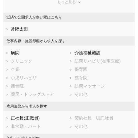
もっと見る
広島県
常総市
山口県
常陸太田市
徳島県
香川県
高萩市
愛媛県
北茨城市
高知県
近隣で公開求人が多い駅はこちら
福岡県
笠間市
佐賀県
取手市
長崎県
熊本県
牛久市
常陸太田
大分県
つくば市
宮崎県
鹿児島県
ひたちなか市
沖縄県
鹿嶋市
仕事内容・施設形態から求人を探す
潮来市
守谷市
病院
介護福祉施設
常陸大宮市
那珂市
クリニック
訪問リハビリ(在宅医療)
筑西市
坂東市
企業
保育園
稲敷市
かすみがうら市
小児リハビリ
整骨院
桜川市
神栖市
接骨院
訪問マッサージ
行方市
鉾田市
薬局・ドラッグストア
その他
つくばみらい市
小美玉市
東茨城郡茨城町
東茨城郡大洗町
雇用形態から求人を探す
東茨城郡城里町
那珂郡東海村
正社員(正職員)
契約社員・嘱託社員
久慈郡大子町
稲敷郡美浦村
非常勤・パート
その他
稲敷郡阿見町
稲敷郡河内町
結城郡八千代町
猿島郡五霞町