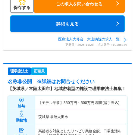
この求人を問い合わせる
保存する
詳細を見る
医療法人大修会 大山病院の求人一覧
更新日：2025/11/28 求人番号：10186839
理学療法士
正職員
名称非公開
※詳細はお問合せください
【茨城県／常陸太田市】地域密着型の施設で理学療法士募集！
【モデル年収】
350
万円～
500
万円
程度(諸手当込)
給与
茨城県 常陸太田市
勤務地
高齢者を対象としたリハビリ業務全般。日常生活を