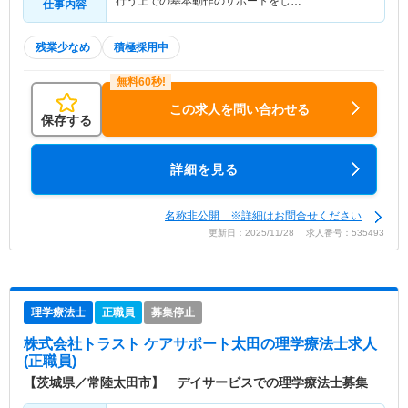
行う上での基本動作のサポートをし…
仕事内容
残業少なめ
積極採用中
この求人を問い合わせる
保存する
詳細を見る
名称非公開 ※詳細はお問合せください
更新日：2025/11/28 求人番号：535493
理学療法士
正職員
募集停止
株式会社トラスト ケアサポート太田
の理学療法士求人
(正職員)
【茨城県／常陸太田市】 デイサービスでの理学療法士募集