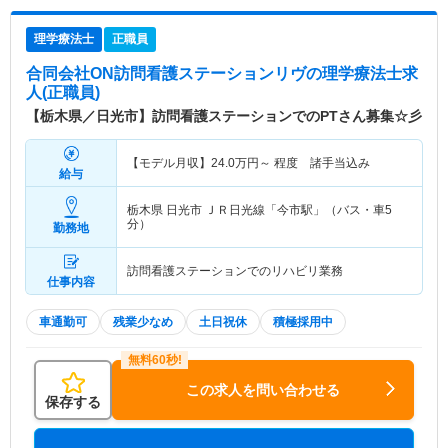
理学療法士
正職員
合同会社ON訪問看護ステーションリヴ
の理学療法士求
人(正職員)
【栃木県／日光市】訪問看護ステーションでのPTさん募集☆彡
【モデル月収】
24.0
万円～
程度 諸手当込み
給与
栃木県 日光市
ＪＲ日光線「今市駅」（バス・車5
分）
勤務地
訪問看護ステーションでのリハビリ業務
仕事内容
車通勤可
残業少なめ
土日祝休
積極採用中
この求人を問い合わせる
保存する