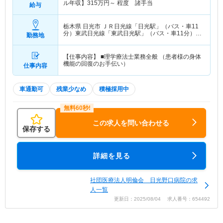
ル年収】
315
万円～
程度 諸手当
給与
栃木県 日光市
ＪＲ日光線「日光駅」（バス・車11
分）東武日光線「東武日光駅」（バス・車11分）
勤務地
他
【仕事内容】 ■理学療法士業務全般 （患者様の身体
機能の回復のお手伝い）
仕事内容
車通勤可
残業少なめ
積極採用中
この求人を問い合わせる
保存する
詳細を見る
社団医療法人明倫会 日光野口病院の求
人一覧
更新日：2025/08/04 求人番号：654492