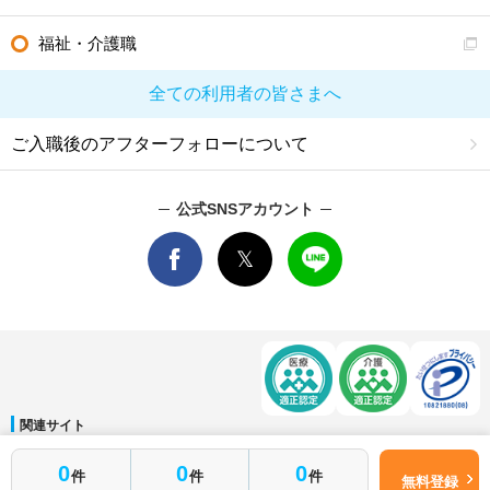
福祉・介護職
全ての利用者の皆さまへ
ご入職後のアフターフォローについて
公式SNSアカウント
関連サイト
マイナビDOCTOR
│
マイナビ看護師
│
マイナビ薬剤師
│
マイナビ保育士
0
0
0
件
件
件
運営会社
無料登録