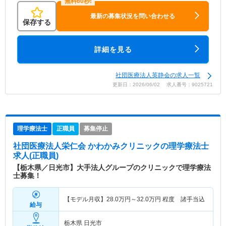
最新の募集状況を問い合わせる
保存する
詳細を見る
社団医療法人英静会の求人一覧
更新日：2026/06/02 求人番号：9025721
理学療法士
正職員
募集停止
社団医療法人栄仁会 かわかみクリニック
の理学療法士
求人(正職員)
【栃木県／日光市】大手法人グループのクリニックで理学療法
士募集！
【モデル月収】
28.0
万円～
32.0
万円
程度 諸手当込
給与
栃木県 日光市