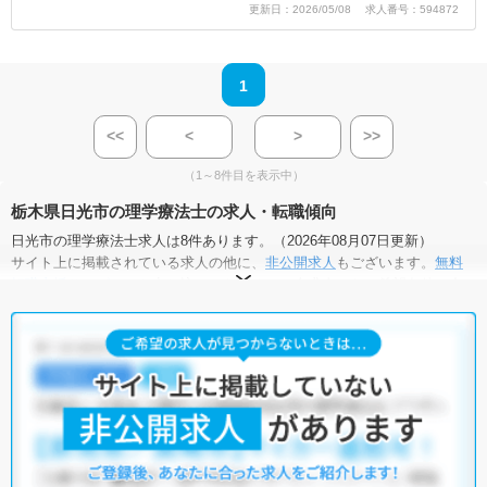
更新日：2026/05/08 求人番号：594872
1
<<
<
>
>>
（1～8件目を表示中）
栃木県日光市の理学療法士の求人・転職傾向
日光市の理学療法士求人は8件あります。（2026年08月07日更新）
サイト上に掲載されている求人の他に、
非公開求人
もございます。
無料
転職支援サービス
にお申し込みいただくと、全求人からご希望条件に合
う求人を提案させていただきます。
日光市の理学療法士求人では以下のような条件が人気です。
・
土日祝休
・
積極採用中
・
新卒OK
・
正社員(正職員)
・
病院
・
クリニック
・
介護福祉施設
・
訪問リハビリ(在宅医療)
他の条件でも人気の求人がございますので、「こだわり条件」から検索
いただくか、お気軽にお問い合わせください。
全国の理学療法士求人
から検索いただくことも可能です。