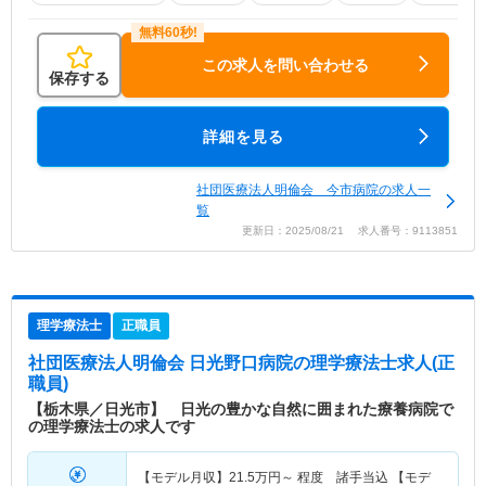
この求人を問い合わせる
保存する
詳細を見る
社団医療法人明倫会 今市病院の求人一
覧
更新日：2025/08/21 求人番号：9113851
理学療法士
正職員
社団医療法人明倫会 日光野口病院
の理学療法士求人(正
職員)
【栃木県／日光市】 日光の豊かな自然に囲まれた療養病院で
の理学療法士の求人です
【モデル月収】
21.5
万円～
程度 諸手当込 【モデ