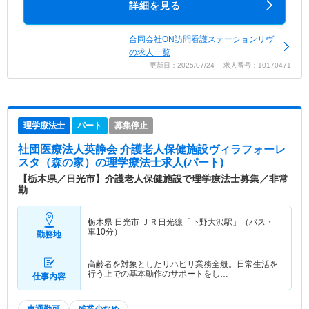
詳細を見る
合同会社ON訪問看護ステーションリヴ
の求人一覧
更新日：2025/07/24 求人番号：10170471
理学療法士
パート
募集停止
社団医療法人英静会 介護老人保健施設ヴィラフォーレ
スタ（森の家）
の理学療法士求人(パート)
【栃木県／日光市】介護老人保健施設で理学療法士募集／非常
勤
栃木県 日光市
ＪＲ日光線「下野大沢駅」（バス・
車10分）
勤務地
高齢者を対象としたリハビリ業務全般。日常生活を
行う上での基本動作のサポートをし…
仕事内容