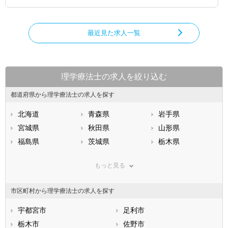
最近見た求人一覧
理学療法士の求人を絞り込む
都道府県から理学療法士の求人を探す
北海道
青森県
岩手県
宮城県
秋田県
山形県
福島県
茨城県
栃木県
群馬県
埼玉県
千葉県
もっと見る
東京都
神奈川県
新潟県
山梨県
長野県
富山県
市区町村から理学療法士の求人を探す
石川県
福井県
岐阜県
静岡県
宇都宮市
愛知県
足利市
三重県
滋賀県
栃木市
京都府
佐野市
大阪府