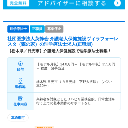
理学療法士
正職員
募集停止
社団医療法人英静会 介護老人保健施設ヴィラフォーレ
スタ（森の家）
の理学療法士求人(正職員)
【栃木県／日光市】介護老人保健施設で理学療法士募集！
【モデル月収】
24.0
万円～
【モデル年収】
355
万円
～
程度 諸手当込
給与
栃木県 日光市
ＪＲ日光線「下野大沢駅」（バス・
車10分）
勤務地
高齢者を対象としたリハビリ業務全般。日常生活を
行う上での基本動作のサポートをし…
仕事内容
車通勤可