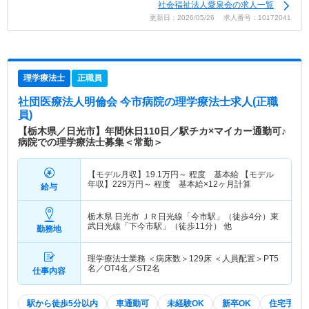
社会福祉法人愛泉会の求人一覧
更新日：2026/05/26 求人番号：10172041
理学療法士
正職員
社団医療法人明倫会 今市病院
の理学療法士求人(正職
員)
【栃木県／日光市】年間休日110日／駅チカ×マイカー通勤可♪
病院での理学療法士募集＜常勤＞
【モデル月収】
19.1
万円～
程度 基本給 【モデル
年収】
229
万円～
程度 基本給×12ヶ月計算
給与
栃木県 日光市
ＪＲ日光線「今市駅」（徒歩4分）東
武日光線「下今市駅」（徒歩11分） 他
勤務地
理学療法士業務 ＜病床数＞129床 ＜人員配置＞PT5
名／OT4名／ST2名
仕事内容
駅から徒歩5分以内
車通勤可
未経験OK
新卒OK
住宅手当