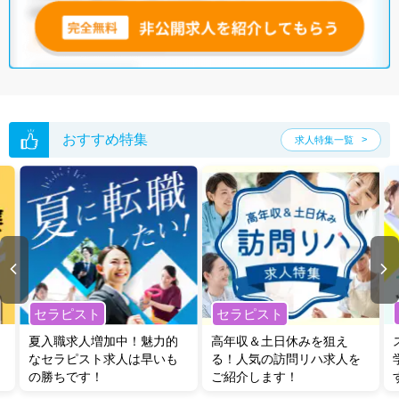
無料転職支援サービス
にお申し込みいただくと、ご希望条件をヒアリン
グした上で求人をご提案いたします。
ご希望条件がまだ定まっていない方は
人気の希望条件をピックアップし
た求人特集
をぜひご活用ください。
転職支援の他、情報収集や募集状況の確認も、お気軽にご相談くださ
い。
おすすめ特集
求人特集一覧
セラピスト
セラピスト
夏入職求人増加中！魅力的
高年収＆土日休みを狙え
なセラピスト求人は早いも
る！人気の訪問リハ求人を
の勝ちです！
ご紹介します！