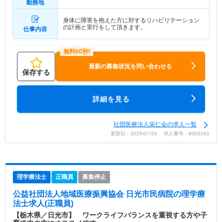
勤務地
身体に障害を抱えた方に対するリハビリテーション
の計画と実行をして頂きます。
仕事内容
最新の募集状況を問い合わせる
保存する
詳細を見る
社団医療法人栄仁会の求人一覧
更新日：2025/07/24 求人番号：9003143
理学療法士
正職員
募集停止
公益社団法人地域医療振興協会 日光市民病院
の理学療
法士求人(正職員)
【栃木県／日光市】 ワークライフバランスを重視する方や子