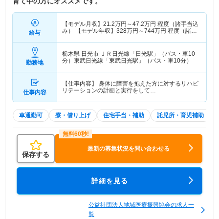
育て中の方にオススメです。
【モデル月収】
21.2
万円～
47.2
万円
程度（諸手当込
み） 【モデル年収】
328
万円～
744
万円
程度（諸手
給与
当込み）
栃木県 日光市
ＪＲ日光線「日光駅」（バス・車10
分）東武日光線「東武日光駅」（バス・車10分）
勤務地
【仕事内容】 身体に障害を抱えた方に対するリハビ
リテーションの計画と実行をして…
仕事内容
車通勤可
寮・借り上げ
住宅手当・補助
託児所・育児補助
最新の募集状況を問い合わせる
保存する
詳細を見る
公益社団法人地域医療振興協会の求人一
覧