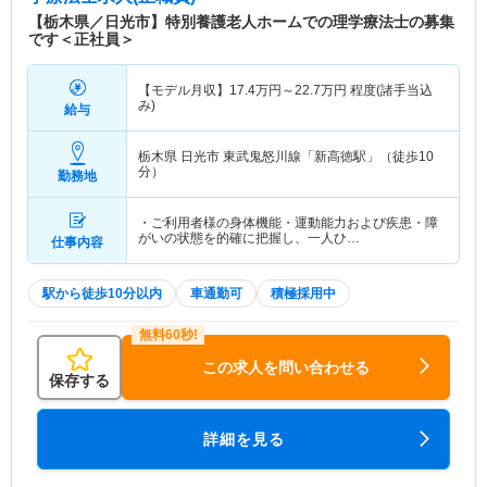
【栃木県／日光市】特別養護老人ホームでの理学療法士の募集
です＜正社員＞
【モデル月収】
17.4
万円～
22.7
万円
程度(諸手当込
み)
給与
栃木県 日光市
東武鬼怒川線「新高徳駅」（徒歩10
分）
勤務地
・ご利用者様の身体機能・運動能力および疾患・障
がいの状態を的確に把握し、一人ひ…
仕事内容
駅から徒歩10分以内
車通勤可
積極採用中
この求人を問い合わせる
保存する
詳細を見る