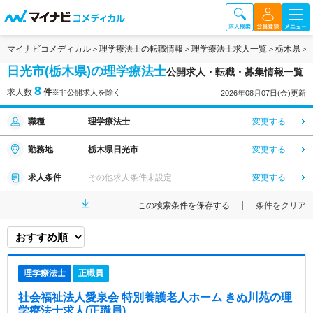
マイナビコメディカル
理学療法士の転職情報
理学療法士求人一覧
栃木県
日光市(栃木県)の理学療法士
公開求人・転職・募集情報一覧
8
求人数
件
※非公開求人を除く
2026年08月07日(金)更新
職種
理学療法士
変更する
勤務地
栃木県日光市
変更する
求人条件
その他求人条件未設定
変更する
この検索条件を保存する
条件をクリア
理学療法士
正職員
社会福祉法人愛泉会 特別養護老人ホーム きぬ川苑
の理
学療法士求人(正職員)