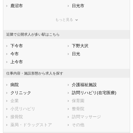
兵庫県
鹿沼市
奈良県
日光市
和歌山県
鳥取県
小山市
島根県
真岡市
岡山県
もっと見る
広島県
大田原市
山口県
矢板市
徳島県
香川県
那須塩原市
愛媛県
さくら市
高知県
近隣で公開求人が多い駅はこちら
福岡県
那須烏山市
佐賀県
下野市
長崎県
熊本県
河内郡上三川町
下今市
大分県
芳賀郡益子町
下野大沢
宮崎県
鹿児島県
芳賀郡茂木町
今市
沖縄県
芳賀郡市貝町
日光
芳賀郡芳賀町
上今市
下都賀郡壬生町
下都賀郡野木町
塩谷郡塩谷町
仕事内容・施設形態から求人を探す
塩谷郡高根沢町
那須郡那須町
病院
介護福祉施設
那須郡那珂川町
クリニック
訪問リハビリ(在宅医療)
企業
保育園
小児リハビリ
整骨院
接骨院
訪問マッサージ
薬局・ドラッグストア
その他