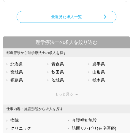
最近見た求人一覧
理学療法士の求人を絞り込む
都道府県から理学療法士の求人を探す
北海道
青森県
岩手県
宮城県
秋田県
山形県
福島県
茨城県
栃木県
群馬県
埼玉県
千葉県
もっと見る
東京都
神奈川県
新潟県
山梨県
長野県
富山県
仕事内容・施設形態から求人を探す
石川県
福井県
岐阜県
静岡県
病院
愛知県
介護福祉施設
三重県
滋賀県
クリニック
京都府
訪問リハビリ(在宅医療)
大阪府