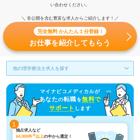
い合わせください。
＼ 非公開を含む豊富な求人からご紹介します！／
完全無料 かんたん１分登録！
お仕事を紹介してもらう
他の理学療法士求人を探す
マイナビコメディカルが
あなた
転職
無料
で
の
を
サポート
します
1
独占求人など
※
64,000件
以上
の中から選定！