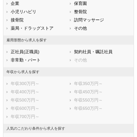
兵庫県
企業
奈良県
保育園
和歌山県
鳥取県
小児リハビリ
島根県
整骨院
岡山県
広島県
接骨院
山口県
訪問マッサージ
徳島県
香川県
薬局・ドラッグストア
愛媛県
その他
高知県
福岡県
佐賀県
長崎県
雇用形態から求人を探す
熊本県
大分県
宮崎県
正社員(正職員)
契約社員・嘱託社員
鹿児島県
沖縄県
非常勤・パート
その他
年収から求人を探す
年収300万円～
年収350万円～
年収400万円～
年収450万円～
年収500万円～
年収550万円～
年収600万円～
年収650万円～
年収700万円～
人気のこだわり条件から求人を探す