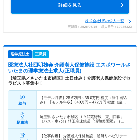
詳細を見る
株式会社USの求人一覧
更新日：2026/05/15 求人番号：10235323
理学療法士
正職員
医療法人社団明雄会 介護老人保健施設 エスポワールさ
いたま
の理学療法士求人(正職員)
【埼玉県／さいたま市緑区】土日休み！介護老人保健施設でセ
ラピスト募集中！
【モデル月収】
25.6
万円～
35.0
万円
程度（諸手当込
み） 【モデル年収】
340
万円～
472
万円
程度（諸手
給与
当込み）
埼玉県 さいたま市緑区
ＪＲ武蔵野線「東川口駅」
（バス・車7分）埼玉高速鉄道「浦和美園駅」（徒
勤務地
歩20分） 他
【仕事内容】 介護老人保健施設、通所リハビリテー