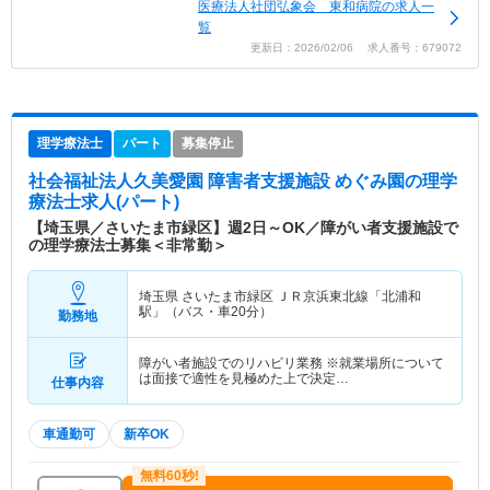
医療法人社団弘象会 東和病院の求人一
覧
更新日：2026/02/06 求人番号：679072
理学療法士
パート
募集停止
社会福祉法人久美愛園 障害者支援施設 めぐみ園
の理学
療法士求人(パート)
【埼玉県／さいたま市緑区】週2日～OK／障がい者支援施設で
の理学療法士募集＜非常勤＞
埼玉県 さいたま市緑区
ＪＲ京浜東北線「北浦和
駅」（バス・車20分）
勤務地
障がい者施設でのリハビリ業務 ※就業場所について
は面接で適性を見極めた上で決定…
仕事内容
車通勤可
新卒OK