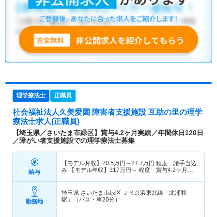
理学療法士
正職員
社会福祉法人久美愛園 障害者支援施設 互助の里
の理学
療法士求人(正職員)
【埼玉県／さいたま市緑区】賞与4.2ヶ月実績／年間休日120日
／障がい者支援施設での理学療法士募集
【モデル月収】
20.5
万円～
27.7
万円
程度 諸手当込
み 【モデル年収】
317
万円～
程度 賞与4.2ヶ月想
給与
定
埼玉県 さいたま市緑区
ＪＲ京浜東北線「北浦和
駅」（バス・車20分）
勤務地