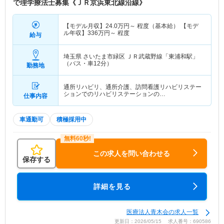
で理学療法士募集《ＪＲ京浜東北線沿線》
【モデル月収】
24.0
万円～
程度（基本給） 【モデ
ル年収】
336
万円～
程度
給与
埼玉県 さいたま市緑区
ＪＲ武蔵野線「東浦和駅」
（バス・車12分）
勤務地
通所リハビリ、通所介護、訪問看護リハビリステー
ションでのリハビリステーションの…
仕事内容
車通勤可
積極採用中
この求人を問い合わせる
保存する
詳細を見る
医療法人青木会の求人一覧
更新日：2026/05/15 求人番号：690586