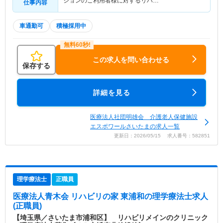
ションのご利用者様に対するリハ…
仕事内容
車通勤可
積極採用中
この求人を問い合わせる
保存する
詳細を見る
医療法人社団明雄会 介護老人保健施設
エスポワールさいたまの求人一覧
更新日：2026/05/15 求人番号：582851
理学療法士
正職員
医療法人青木会 リハビリの家 東浦和
の理学療法士求人
(正職員)
【埼玉県／さいたま市浦和区】 リハビリメインのクリニック