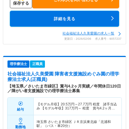
保存する
詳細を見る
社会福祉法人久美愛園の求人一覧
更新日：2026/02/06 求人番号：9057237
理学療法士
正職員
社会福祉法人久美愛園 障害者支援施設めぐみ園
の理学
療法士求人(正職員)
【埼玉県／さいたま市緑区】賞与4.2ヶ月実績／年間休日120日
／障がい者支援施設での理学療法士募集
【モデル月収】
20.5
万円～
27.7
万円
程度 諸手当込
み 【モデル年収】
317
万円～
程度 賞与4.2ヶ月想
給与
定
埼玉県 さいたま市緑区
ＪＲ京浜東北線「北浦和
駅」（バス・車20分）
勤務地