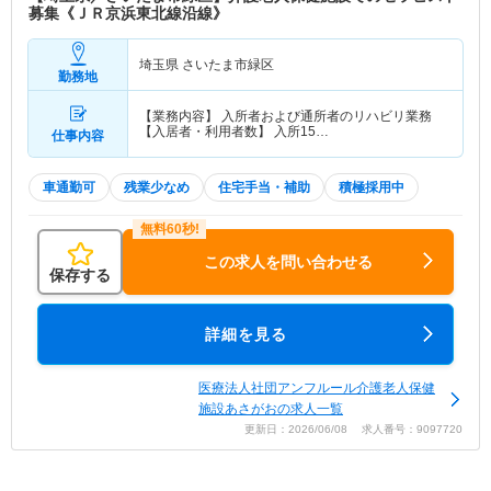
募集《ＪＲ京浜東北線沿線》
埼玉県 さいたま市緑区
勤務地
【業務内容】 入所者および通所者のリハビリ業務
【入居者・利用者数】 入所15…
仕事内容
車通勤可
残業少なめ
住宅手当・補助
積極採用中
この求人を問い合わせる
保存する
詳細を見る
医療法人社団アンフルール介護老人保健
施設あさがおの求人一覧
更新日：2026/06/08 求人番号：9097720