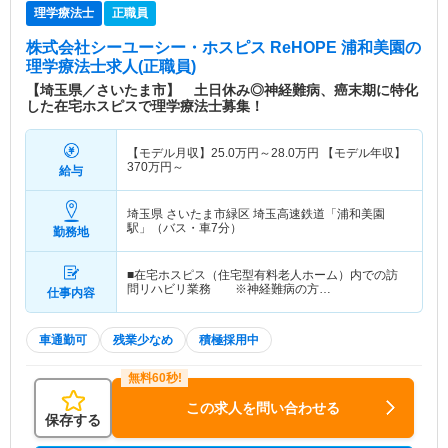
理学療法士
正職員
株式会社シーユーシー・ホスピス ReHOPE 浦和美園
の
理学療法士求人(正職員)
【埼玉県／さいたま市】 土日休み◎神経難病、癌末期に特化
した在宅ホスピスで理学療法士募集！
【モデル月収】
25.0
万円～
28.0
万円
【モデル年収】
370
万円～
給与
埼玉県 さいたま市緑区
埼玉高速鉄道「浦和美園
駅」（バス・車7分）
勤務地
■在宅ホスピス（住宅型有料老人ホーム）内での訪
問リハビリ業務 ※神経難病の方…
仕事内容
車通勤可
残業少なめ
積極採用中
この求人を問い合わせる
保存する