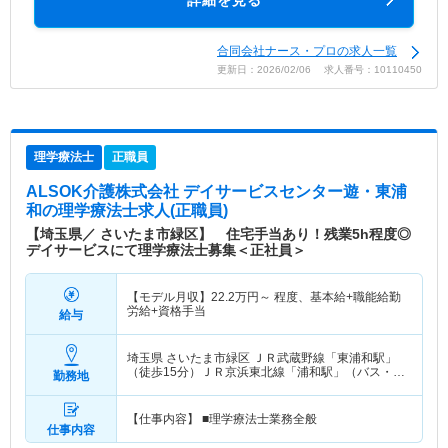
合同会社ナース・プロの求人一覧
更新日：2026/02/06 求人番号：10110450
理学療法士
正職員
ALSOK介護株式会社 デイサービスセンター遊・東浦
和
の理学療法士求人(正職員)
【埼玉県／ さいたま市緑区】 住宅手当あり！残業5h程度◎
デイサービスにて理学療法士募集＜正社員＞
【モデル月収】
22.2
万円～
程度、基本給+職能給勤
労給+資格手当
給与
埼玉県 さいたま市緑区
ＪＲ武蔵野線「東浦和駅」
（徒歩15分）ＪＲ京浜東北線「浦和駅」（バス・車
勤務地
0分） 他
【仕事内容】 ■理学療法士業務全般
仕事内容