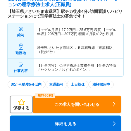
ョン
の理学療法士求人(正職員)
【埼玉県／さいたま市緑区】駅チカ徒歩4分♪訪問看護リハビリ
ステーションにて理学療法士の募集です！
【モデル月収】
17.2
万円～
25.6
万円
程度 【モデル
年収】
206
万円～
307
万円
程度※月収×12か月 賞与
給与
別
埼玉県 さいたま市緑区
ＪＲ武蔵野線「東浦和駅」
（徒歩4分）
勤務地
【仕事内容】 ◇理学療法士業務全般 【仕事の特徴
／セクション／おすすめポイン…
仕事内容
駅から徒歩5分以内
車通勤可
土日祝休
積極採用中
この求人を問い合わせる
保存する
詳細を見る