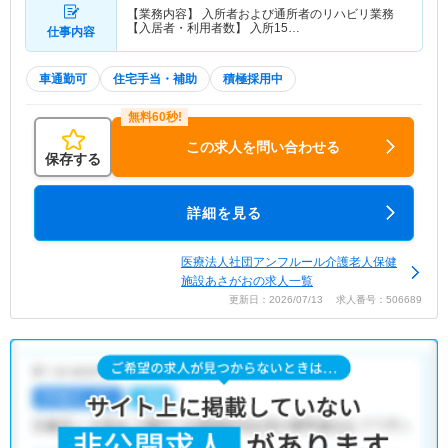
【業務内容】 入所者および通所者のリハビリ業務
【入居者・利用者数】 入所15…
仕事内容
車通勤可
住宅手当・補助
積極採用中
この求人を問い合わせる
保存する
詳細を見る
医療法人社団アンフルール介護老人保健
施設あさがおの求人一覧
更新日：2026/07/13 求人番号：506689