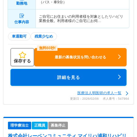
（バス・車9分）
勤務地
ご自宅にお住まいの利用者様を対象としたリハビリ
業務全般。利用者様のご自宅にお伺…
仕事内容
車通勤可
残業少なめ
最新の募集状況を問い合わせる
保存する
詳細を見る
医療法人明医研の求人一覧
更新日：2026/02/06 求人番号：547964
理学療法士
正職員
募集停止
株式会社レーベンコミュニティ マイリハ浦和リハビリ