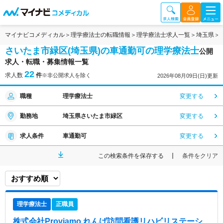
マイナビコメディカル
理学療法士の転職情報
理学療法士求人一覧
埼玉県
さいたま市緑区(埼玉県)の車通勤可の理学療法士
公開
求人・転職・募集情報一覧
22
求人数
件
※非公開求人を除く
2026年08月09日(日)更新
職種
理学療法士
変更する
勤務地
埼玉県さいたま市緑区
変更する
求人条件
車通勤可
変更する
この検索条件を保存する
条件をクリア
理学療法士
正職員
株式会社Proviamo れんげ訪問看護リハビリステーシ