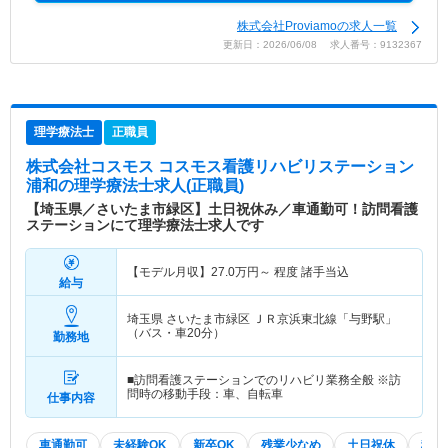
株式会社Proviamoの求人一覧
更新日：2026/06/08 求人番号：9132367
理学療法士
正職員
株式会社コスモス コスモス看護リハビリステーション
浦和
の理学療法士求人(正職員)
【埼玉県／さいたま市緑区】土日祝休み／車通勤可！訪問看護
ステーションにて理学療法士求人です
【モデル月収】
27.0
万円～
程度 諸手当込
給与
埼玉県 さいたま市緑区
ＪＲ京浜東北線「与野駅」
（バス・車20分）
勤務地
■訪問看護ステーションでのリハビリ業務全般 ※訪
問時の移動手段：車、自転車
仕事内容
車通勤可
未経験OK
新卒OK
残業少なめ
土日祝休
積極