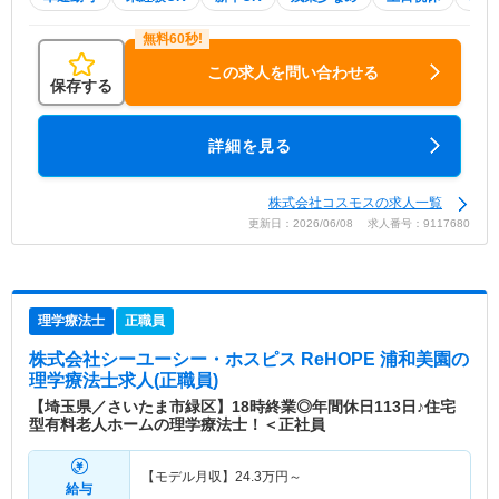
この求人を問い合わせる
保存する
詳細を見る
株式会社コスモスの求人一覧
更新日：2026/06/08 求人番号：9117680
理学療法士
正職員
株式会社シーユーシー・ホスピス ReHOPE 浦和美園
の
理学療法士求人(正職員)
【埼玉県／さいたま市緑区】18時終業◎年間休日113日♪住宅
型有料老人ホームの理学療法士！＜正社員
【モデル月収】
24.3
万円～
給与