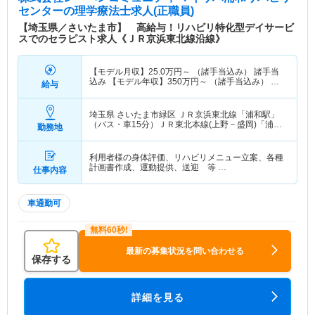
センター
の理学療法士求人(正職員)
【埼玉県／さいたま市】 高給与！リハビリ特化型デイサービ
スでのセラピスト求人《ＪＲ京浜東北線沿線》
【モデル月収】
25.0
万円～
（諸手当込み） 諸手当
込み 【モデル年収】
350
万円～
（諸手当込み） 諸
給与
手当込み
埼玉県 さいたま市緑区
ＪＲ京浜東北線「浦和駅」
（バス・車15分）ＪＲ東北本線(上野－盛岡)「浦和
勤務地
駅」（バス・車15分） 他
利用者様の身体評価、リハビリメニュー立案、各種
計画書作成、運動提供、送迎 等 …
仕事内容
車通勤可
最新の募集状況を問い合わせる
保存する
詳細を見る