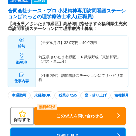
理学療法士
正職員
合同会社ナース・プロ 小児精神専用訪問看護ステーシ
ョンぱれっと
の理学療法士求人(正職員)
【埼玉県／さいたま市緑区】高給与目指せます☆福利厚生充実
◎訪問看護ステーションにて理学療法士募集！
【モデル月収】
32.0
万円～
40.0
万円
給与
埼玉県 さいたま市緑区
ＪＲ武蔵野線「東浦和駅」
（バス・車11分）
勤務地
【仕事内容】 訪問看護ステーションにてリハビリ業
務
仕事内容
車通勤可
未経験OK
残業少なめ
寮・借り上げ
積極採用中
この求人を問い合わせる
保存する
詳細を見る