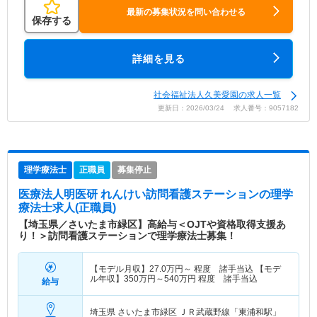
最新の募集状況を問い合わせる
保存する
詳細を見る
社会福祉法人久美愛園の求人一覧
更新日：2026/03/24 求人番号：9057182
理学療法士
正職員
募集停止
医療法人明医研 れんけい訪問看護ステーション
の理学
療法士求人(正職員)
【埼玉県／さいたま市緑区】高給与＜OJTや資格取得支援あ
り！＞訪問看護ステーションで理学療法士募集！
【モデル月収】
27.0
万円～
程度 諸手当込 【モデ
ル年収】
350
万円～
540
万円
程度 諸手当込
給与
埼玉県 さいたま市緑区
ＪＲ武蔵野線「東浦和駅」