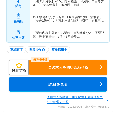
【モデル月収】
26.5
万円～
程度 ※経験5年目モデ
ル 【モデル年収】
415
万円～
程度
給与
埼玉県 さいたま市緑区
ＪＲ京浜東北線「浦和駅」
（徒歩15分）ＪＲ東北本線(上野－盛岡)「浦和駅」
勤務地
（徒歩15分） 他
【業務内容】外来リハ業務、書類業務など 【配置人
数】理学療法士：5名（3年経験…
仕事内容
車通勤可
残業少なめ
積極採用中
この求人を問い合わせる
保存する
詳細を見る
医療法人幹誠会 川久保整形外科クリニ
ックの求人一覧
更新日：2026/02/06 求人番号：9688670