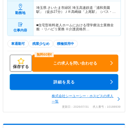
埼玉県 さいたま市緑区
埼玉高速鉄道「浦和美園
駅」（徒歩27分）ＪＲ高崎線「上尾駅」（バス・車
勤務地
15分）
■住宅型有料老人ホームにおける理学療法士業務全
般 ・リハビリ業務 ※介護資格所…
仕事内容
車通勤可
残業少なめ
積極採用中
この求人を問い合わせる
保存する
詳細を見る
株式会社シーユーシー・ホスピスの求人
一覧
更新日：2026/07/31 求人番号：10188939