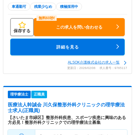
車通勤可
残業少なめ
積極採用中
この求人を問い合わせる
保存する
詳細を見る
ALSOK介護株式会社の求人一覧
更新日：2026/02/06 求人番号：9765117
理学療法士
正職員
医療法人幹誠会 川久保整形外科クリニック
の理学療法
士求人(正職員)
【さいたま市緑区】整形外科疾患、スポーツ疾患に興味のある
方必見！整形外科クリニックでの理学療法士募集