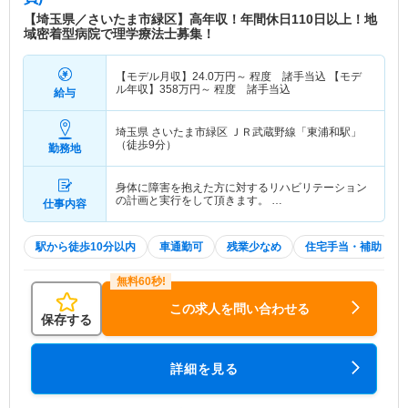
【埼玉県／さいたま市緑区】高年収！年間休日110日以上！地
域密着型病院で理学療法士募集！
【モデル月収】
24.0
万円～
程度 諸手当込 【モデ
ル年収】
358
万円～
程度 諸手当込
給与
埼玉県 さいたま市緑区
ＪＲ武蔵野線「東浦和駅」
（徒歩9分）
勤務地
身体に障害を抱えた方に対するリハビリテーション
の計画と実行をして頂きます。 …
仕事内容
駅から徒歩10分以内
車通勤可
残業少なめ
住宅手当・補助
この求人を問い合わせる
保存する
詳細を見る