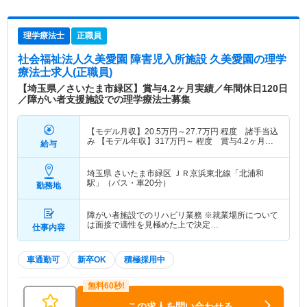
理学療法士
正職員
社会福祉法人久美愛園 障害児入所施設 久美愛園
の理学
療法士求人(正職員)
【埼玉県／さいたま市緑区】賞与4.2ヶ月実績／年間休日120日
／障がい者支援施設での理学療法士募集
【モデル月収】
20.5
万円～
27.7
万円
程度 諸手当込
み 【モデル年収】
317
万円～
程度 賞与4.2ヶ月想
給与
定
埼玉県 さいたま市緑区
ＪＲ京浜東北線「北浦和
駅」（バス・車20分）
勤務地
障がい者施設でのリハビリ業務 ※就業場所について
は面接で適性を見極めた上で決定…
仕事内容
車通勤可
新卒OK
積極採用中
この求人を問い合わせる