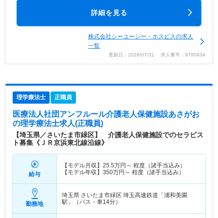
詳細を見る
株式会社シーユーシー・ホスピスの求人
一覧
更新日：2026/07/31 求人番号：9780934
理学療法士
正職員
医療法人社団アンフルール介護老人保健施設あさがお
の理学療法士求人(正職員)
【埼玉県／さいたま市緑区】 介護老人保健施設でのセラピス
ト募集《ＪＲ京浜東北線沿線》
【モデル月収】
25.5
万円～
程度（諸手当込み）
【モデル年収】
350
万円～
程度（諸手当込み）
給与
埼玉県 さいたま市緑区
埼玉高速鉄道「浦和美園
駅」（バス・車14分）
勤務地