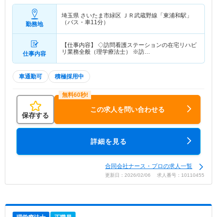
埼玉県 さいたま市緑区
ＪＲ武蔵野線「東浦和駅」
（バス・車11分）
勤務地
【仕事内容】 ◇訪問看護ステーションの在宅リハビ
リ業務全般（理学療法士） ※訪…
仕事内容
車通勤可
積極採用中
この求人を問い合わせる
保存する
詳細を見る
合同会社ナース・プロの求人一覧
更新日：2026/02/06 求人番号：10110455