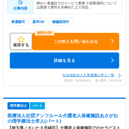
障がい者施設でのリハビリ業務 ※就業場所について
は面接で適性を見極めた上で決定…
仕事内容
車通勤可
新卒OK
積極採用中
この求人を問い合わせる
保存する
詳細を見る
社会福祉法人久美愛園の求人一覧
更新日：2026/06/15 求人番号：9057233
理学療法士
パート
医療法人社団アンフルール介護老人保健施設あさがお
の理学療法士求人(パート)
【埼玉県／さいたま市緑区】介護老人保健施設でのセラピスト