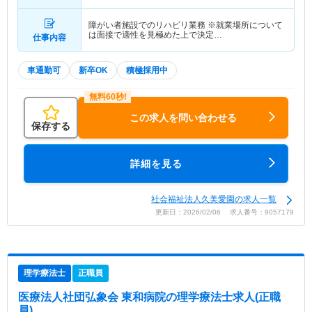
障がい者施設でのリハビリ業務 ※就業場所について
は面接で適性を見極めた上で決定…
仕事内容
車通勤可
新卒OK
積極採用中
この求人を問い合わせる
保存する
詳細を見る
社会福祉法人久美愛園の求人一覧
更新日：2026/02/06 求人番号：9057179
理学療法士
正職員
医療法人社団弘象会 東和病院
の理学療法士求人(正職
員)