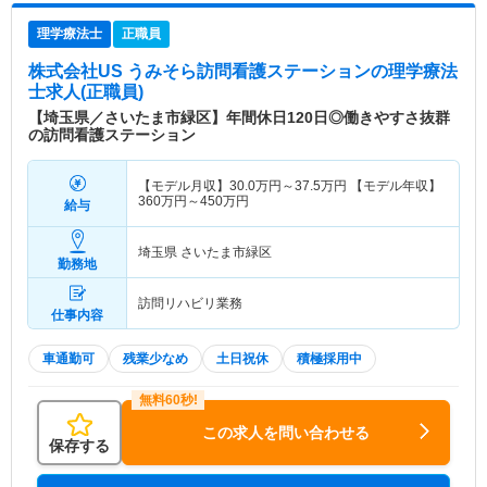
理学療法士
正職員
株式会社US うみそら訪問看護ステーション
の理学療法
士求人(正職員)
【埼玉県／さいたま市緑区】年間休日120日◎働きやすさ抜群
の訪問看護ステーション
【モデル月収】
30.0
万円～
37.5
万円
【モデル年収】
360
万円～
450
万円
給与
埼玉県 さいたま市緑区
勤務地
訪問リハビリ業務
仕事内容
車通勤可
残業少なめ
土日祝休
積極採用中
この求人を問い合わせる
保存する