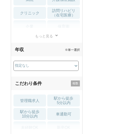
訪問リハビリ
クリニック
（在宅医療）
企業
保育園
もっと見る
小児リハビリ
整骨院
年収
※単一選択
接骨院
訪問マッサージ
薬局・
その他
ドラッグストア
こだわり条件
駅から徒歩
管理職求人
5分以内
駅から徒歩
車通勤可
10分以内
未経験OK
新卒OK