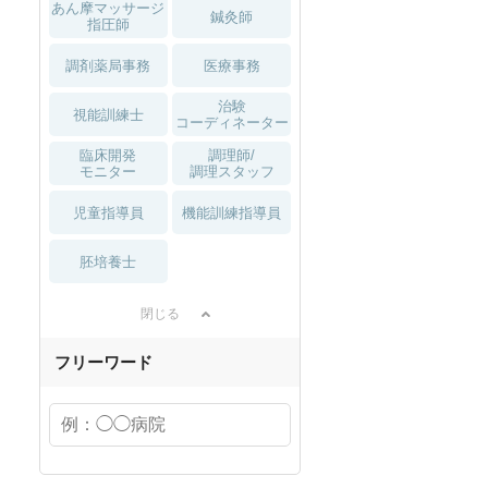
スト向け
に増加傾向の「介護施設」求
の方へ！なぜ120日が基準？
あん摩マッサージ
鍼灸師
指圧師
人をご紹介！
数え方も解説
調剤薬局事務
医療事務
治験
視能訓練士
コーディネーター
臨床開発
調理師/
モニター
調理スタッフ
児童指導員
機能訓練指導員
胚培養士
閉じる
フリーワード