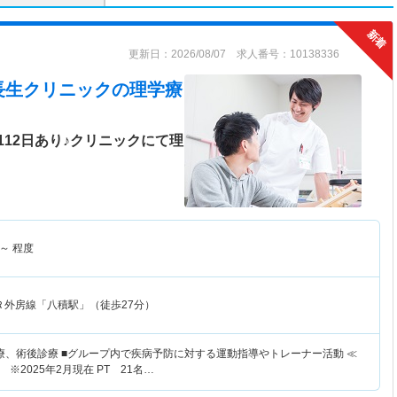
更新日：2026/08/07 求人番号：10138336
長生クリニック
の理学療
12日あり♪クリニックにて理
～
程度
Ｒ外房線「八積駅」（徒歩27分）
療、術後診療 ■グループ内で疾病予防に対する運動指導やトレーナー活動 ≪
※2025年2月現在 PT 21名…