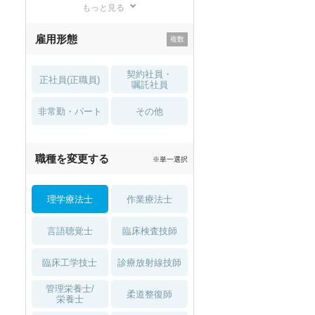
もっと見る
残業少なめ
寮・借り上げ
雇用形態
託児所・
住宅手当・補助
育児補助
契約社員・
正社員(正職員)
土日祝休
無資格 OK
嘱託社員
非常勤・パート
積極採用中
WEB面接OK
その他
2027年4月入職可
夏～秋入職可
職種を変更する
※単一選択
1月入職可
理学療法士
作業療法士
言語聴覚士
臨床検査技師
臨床工学技士
診療放射線技師
セラピスト
セラピスト
管理栄養士/
柔道整復師
栄養士
ートダ
世の中の需要の高まりととも
ワークライフバランス重視派