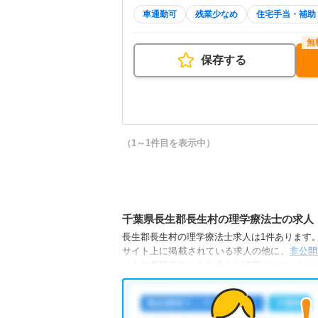
車通勤可
残業少なめ
住宅手当・補助
保存する
（1～1件目を表示中）
千葉県長生郡長生村の理学療法士の求人
長生郡長生村の理学療法士求人は1件あります。（
サイト上に掲載されている求人の他に、
非公開
からご希望条件に合う求人を提案させていただ
長生郡長生村の理学療法士求人では以下のよう
・
積極採用中
・
残業少なめ
・
住宅手当・補