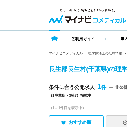
トップページ
ご利用ガイ
マイナビコメディカル
理学療法士の転職情報
長生郡長生村(千葉県)の理
1
条件に合う公開求人
非公
（1事業所・施設）掲載中
（1～1件目を表示中）
おすすめ順