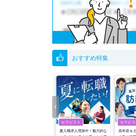
他の条件でも人気の求人がございますので、「
全国の理学療法士求人
から検索いただくことも
無料転職支援サービス
にお申し込みいただくと
ご希望条件がまだ定まっていない方は
人気の希
転職支援の他、情報収集や募集状況の確認も、
おすすめ特集
セラピスト
セラピスト
セラピス
転職で高収入を狙う！計画的
夏入職求人増加中！魅力的な
高年収＆