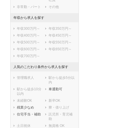
社員
南房総市
匝瑳市
非常勤・パート
その他
香取市
山武市
年収から求人を探す
いすみ市
大網白里市
印旛郡酒々井町
印旛郡栄町
年収300万円～
年収350万円～
香取郡神崎町
香取郡多古町
年収400万円～
年収450万円～
香取郡東庄町
山武郡九十九里
年収500万円～
年収550万円～
町
年収600万円～
年収650万円～
山武郡芝山町
山武郡横芝光町
年収700万円～
長生郡一宮町
長生郡睦沢町
長生郡長生村
長生郡白子町
人気のこだわり条件から求人を探す
長生郡長柄町
長生郡長南町
夷隅郡大多喜町
夷隅郡御宿町
管理職求人
駅から徒歩5分以
内
安房郡鋸南町
駅から徒歩10分
車通勤可
以内
未経験OK
新卒OK
残業少なめ
寮・借り上げ
住宅手当・補助
託児所・育児補
助
土日祝休
無資格 OK