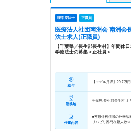
理学療法士
正職員
医療法人社団南洲会 南洲会
法士求人(正職員)
【千葉県／長生郡長生村】年間休日1
学療法士の募集＜正社員＞
【モデル月収】
29.7
万円
給与
千葉県 長生郡長生村
Ｊ
勤務地
■整形外科領域の外来診
リハビリ部門在籍人数≫ 
仕事内容