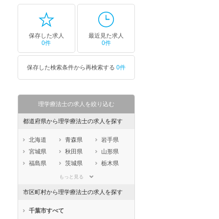
保存した求人
最近見た求人
0件
0件
保存した検索条件から再検索する
0件
理学療法士の求人を絞り込む
都道府県から理学療法士の求人を探す
北海道
青森県
岩手県
宮城県
秋田県
山形県
福島県
茨城県
栃木県
群馬県
埼玉県
千葉県
もっと見る
東京都
神奈川県
新潟県
市区町村から理学療法士の求人を探す
山梨県
長野県
富山県
石川県
福井県
岐阜県
千葉市すべて