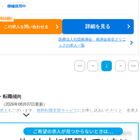
積極採用中
詳細を見る
この求人を問い合わせる
医療法人社団南洲会 南洲会長生クリニ
ックの求人一覧
<<
<
>
>>
1
・転職傾向
2026年08月07日更新）
求人
もございます。
無料転職支援サービス
にお申し込みいただくと、全求人
きます。
な条件が人気です。
助あり
・
正社員(正職員)
・
クリニック