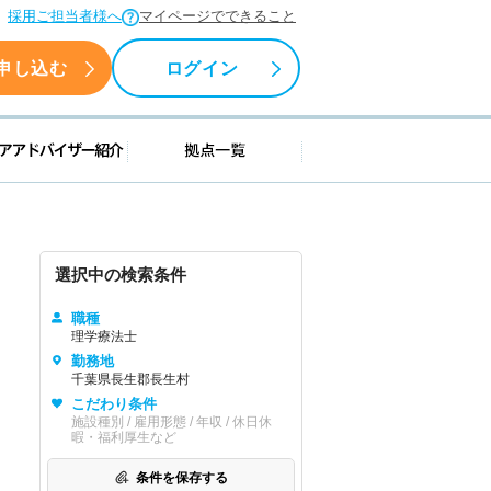
採用ご担当者様へ
マイページでできること
申し込む
ログイン
援情報
キャリアアドバイザー紹介
拠点一覧
選択中の検索条件
職種
理学療法士
勤務地
千葉県長生郡長生村
こだわり条件
施設種別 / 雇用形態 / 年収 / 休日休
暇・福利厚生など
条件を保存する