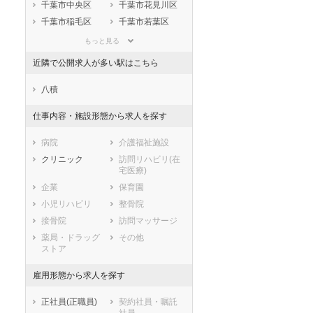
静岡県
愛知県
三重県
千葉市中央区
千葉市花見川区
滋賀県
京都府
大阪府
千葉市稲毛区
千葉市若葉区
兵庫県
奈良県
和歌山県
千葉市緑区
千葉市美浜区
もっと見る
鳥取県
島根県
岡山県
市部
近隣で公開求人が多い駅はこちら
広島県
山口県
徳島県
銚子市
市川市
香川県
愛媛県
高知県
船橋市
館山市
八積
福岡県
佐賀県
長崎県
木更津市
松戸市
仕事内容・施設形態から求人を探す
熊本県
大分県
宮崎県
野田市
茂原市
鹿児島県
沖縄県
成田市
佐倉市
病院
介護福祉施設
東金市
旭市
クリニック
訪問リハビリ(在
宅医療)
習志野市
柏市
企業
保育園
勝浦市
市原市
小児リハビリ
整骨院
流山市
八千代市
接骨院
訪問マッサージ
我孫子市
鴨川市
薬局・ドラッグ
その他
鎌ケ谷市
君津市
ストア
富津市
浦安市
四街道市
袖ケ浦市
雇用形態から求人を探す
八街市
印西市
正社員(正職員)
契約社員・嘱託
白井市
富里市