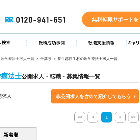
0120-941-651
無料転職サポートを
ド
求人検索
転職成功事例
転職支
理学療法士求人一覧
千葉県
長生郡長生村の理学療法士求人一覧
学療法士
公開求人・転職・募集情報一覧
開求人
非公開求人を含めて紹介してもらう
<<
<
>
>>
1
新着順