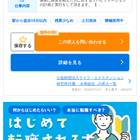
身体に障害を抱えた方に対するリハビリテーション
の計画と実行をして頂きます。 【…
仕事内容
駅から徒歩10分以内
残業少なめ
土日祝休
積極採用中
この求人を問い合わせる
保存する
詳細を見る
公益財団法人ライフ・エクステンション
研究所付属 永寿総合...の求人一覧
更新日：2026/07/13 求人番号：490453