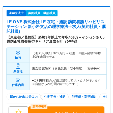
理学療法士
契約社員・嘱託社員
LE.O.VE 株式会社 LE 在宅・施設 訪問看護リハビリス
テーション 新小岩支店
の理学療法士求人(契約社員・嘱
託社員)
【東京都／葛飾区】経験3年以上で年収456万＋インセンあり♪
原則正社員登用◎キャリア形成も叶う好待遇
【モデル月収】
32.9
万円～
程度 ※臨床経験2年以
上3年未満モデル
給与
東京都 葛飾区
ＪＲ総武線「新小岩駅」（徒歩9分）
勤務地
■ご利用者様のお宅に訪問してリハビリを行います
※店舗から20分圏内が中心です（…
仕事内容
駅から徒歩10分以内
住宅手当・補助
託児所・育児補助
土日祝