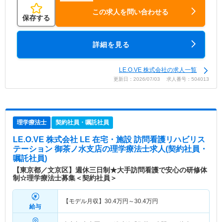
この求人を問い合わせる
保存する
詳細を見る
LE.O.VE 株式会社の求人一覧
更新日：2026/07/03 求人番号：504013
理学療法士
契約社員・嘱託社員
LE.O.VE 株式会社 LE 在宅・施設 訪問看護リハビリス
テーション 御茶ノ水支店
の理学療法士求人(契約社員・
嘱託社員)
【東京都／文京区】週休三日制★大手訪問看護で安心の研修体
制☆理学療法士募集＜契約社員＞
【モデル月収】
30.4
万円～
30.4
万円
給与