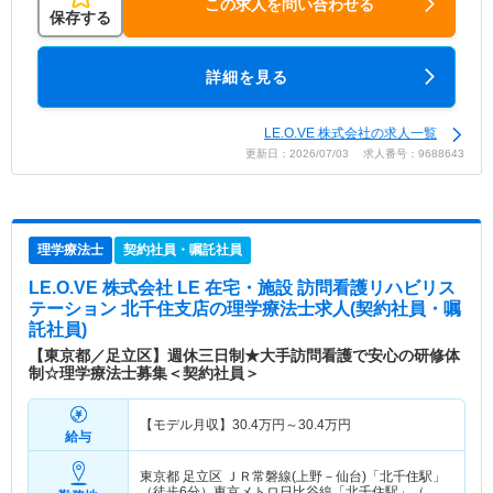
この求人を問い合わせる
保存する
詳細を見る
LE.O.VE 株式会社の求人一覧
更新日：2026/07/03 求人番号：9688643
理学療法士
契約社員・嘱託社員
LE.O.VE 株式会社 LE 在宅・施設 訪問看護リハビリス
テーション 北千住支店
の理学療法士求人(契約社員・嘱
託社員)
【東京都／足立区】週休三日制★大手訪問看護で安心の研修体
制☆理学療法士募集＜契約社員＞
【モデル月収】
30.4
万円～
30.4
万円
給与
東京都 足立区
ＪＲ常磐線(上野－仙台)「北千住駅」
（徒歩6分）東京メトロ日比谷線「北千住駅」（徒