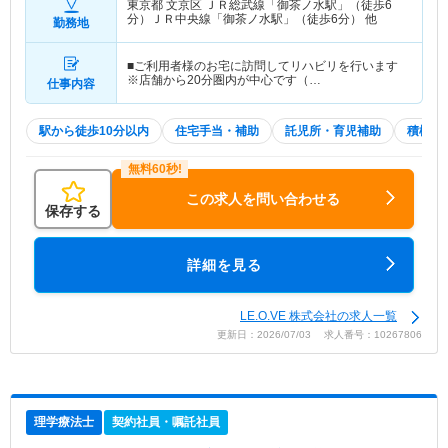
東京都 文京区
ＪＲ総武線「御茶ノ水駅」（徒歩6
分）ＪＲ中央線「御茶ノ水駅」（徒歩6分） 他
勤務地
■ご利用者様のお宅に訪問してリハビリを行います
※店舗から20分圏内が中心です（…
仕事内容
駅から徒歩10分以内
住宅手当・補助
託児所・育児補助
積極採
この求人を問い合わせる
保存する
詳細を見る
LE.O.VE 株式会社の求人一覧
更新日：2026/07/03 求人番号：10267806
理学療法士
契約社員・嘱託社員