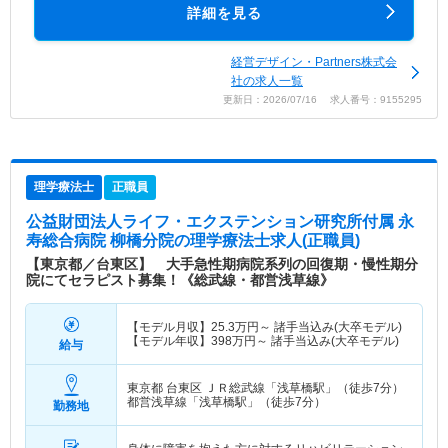
詳細を見る
経営デザイン・Partners株式会
社の求人一覧
更新日：2026/07/16 求人番号：9155295
理学療法士
正職員
公益財団法人ライフ・エクステンション研究所付属 永
寿総合病院 柳橋分院
の理学療法士求人(正職員)
【東京都／台東区】 大手急性期病院系列の回復期・慢性期分
院にてセラピスト募集！《総武線・都営浅草線》
【モデル月収】
25.3
万円～
諸手当込み(大卒モデル)
【モデル年収】
398
万円～
諸手当込み(大卒モデル)
給与
東京都 台東区
ＪＲ総武線「浅草橋駅」（徒歩7分）
都営浅草線「浅草橋駅」（徒歩7分）
勤務地