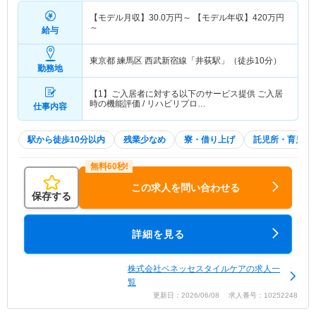
【モデル月収】
30.0
万円～
【モデル年収】
420
万円
～
給与
東京都 練馬区
西武新宿線「井荻駅」（徒歩10分）
勤務地
【1】ご入居者に対する以下のサービス提供 ご入居
時の機能評価 / リハビリプロ…
仕事内容
駅から徒歩10分以内
残業少なめ
寮・借り上げ
託児所・育児補
この求人を問い合わせる
保存する
詳細を見る
株式会社ベネッセスタイルケアの求人一
覧
更新日：2026/06/08 求人番号：10252248