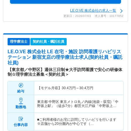
LE.O.VE 株式会社の求人一覧
更新日：2026/07/03 求人番号：10177852
理学療法士
契約社員・嘱託社員
LE.O.VE 株式会社 LE 在宅・施設 訪問看護リハビリス
テーション 新宿支店
の理学療法士求人(契約社員・嘱託
社員)
【東京都／中野区】週休三日制★大手訪問看護で安心の研修体
制☆理学療法士募集＜契約社員＞
【モデル月収】
30.4
万円～
30.4
万円
給与
東京都 中野区
東京メトロ丸ノ内線(池袋－荻窪)「中
野坂上駅」（徒歩7分）都営大江戸線「中野坂上
勤務地
駅」（徒歩7分）
■ご利用者様のお宅に訪問してリハビリを行います
※店舗から20分圏内が中心です（…
仕事内容