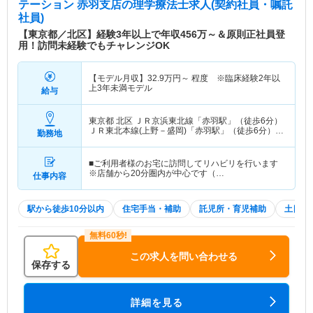
テーション 赤羽支店
の理学療法士求人(契約社員・嘱託
社員)
【東京都／北区】経験3年以上で年収456万～＆原則正社員登
用！訪問未経験でもチャレンジOK
【モデル月収】
32.9
万円～
程度 ※臨床経験2年以
上3年未満モデル
給与
東京都 北区
ＪＲ京浜東北線「赤羽駅」（徒歩6分）
ＪＲ東北本線(上野－盛岡)「赤羽駅」（徒歩6分）
勤務地
他
■ご利用者様のお宅に訪問してリハビリを行います
※店舗から20分圏内が中心です（…
仕事内容
駅から徒歩10分以内
住宅手当・補助
託児所・育児補助
土日祝
この求人を問い合わせる
保存する
詳細を見る