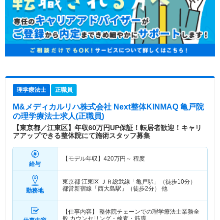
理学療法士
正職員
M&メディカルリハ株式会社 Next整体KINMAQ 亀戸院
の理学療法士求人(正職員)
【東京都／江東区】年収60万円UP保証！転居者歓迎！キャリ
アアップできる整体院にて施術スタッフ募集
【モデル年収】
420
万円～
程度
給与
東京都 江東区
ＪＲ総武線「亀戸駅」（徒歩10分）
都営新宿線「西大島駅」（徒歩2分） 他
勤務地
【仕事内容】 整体院チェーンでの理学療法士業務全
般 カウンセリング・検査・筋膜…