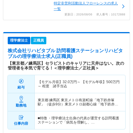
特定非営利活動法人フローレンスの求人
一覧
更新日：2026/08/06 求人番号：10172888
理学療法士
正職員
株式会社リハビタブル 訪問看護ステーションリハビタ
ブル
の理学療法士求人(正職員)
【東京都／練馬区】セラピストのキャリアに天井はない。次の
管理者を本気で育てる！＜理学療法士／正社員＞
【モデル月収】
32.0
万円～
【モデル年収】
500
万円
～
程度 諸手当込
給与
東京都 練馬区
東京メトロ有楽町線「地下鉄赤塚
駅」（徒歩9分）東京メトロ副都心線「地下鉄赤塚
勤務地
駅」（徒歩9分）
■特徴 ・理学療法士出身の代表が運営する訪問看護
ステーションで「病気を理解し、…
仕事内容