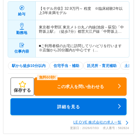
【モデル月収】
32.9
万円～
程度 ※臨床経験2年以
上3年未満モデル
給与
東京都 中野区
東京メトロ丸ノ内線(池袋－荻窪)「中
野坂上駅」（徒歩7分）都営大江戸線「中野坂上
勤務地
駅」（徒歩7分）
■ご利用者様のお宅に訪問してリハビリを行います
※店舗から20分圏内が中心です（…
仕事内容
駅から徒歩10分以内
住宅手当・補助
託児所・育児補助
土日祝
この求人を問い合わせる
保存する
詳細を見る
LE.O.VE 株式会社の求人一覧
更新日：2026/07/03 求人番号：582824