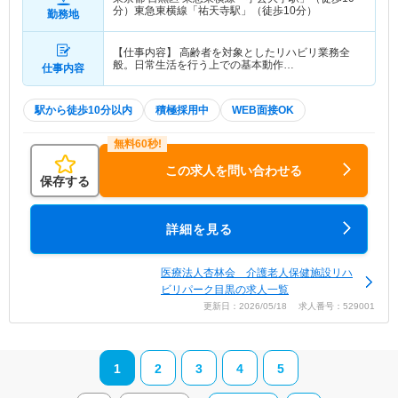
分）東急東横線「祐天寺駅」（徒歩10分）
勤務地
【仕事内容】 高齢者を対象としたリハビリ業務全
般。日常生活を行う上での基本動作…
仕事内容
駅から徒歩10分以内
積極採用中
WEB面接OK
この求人を問い合わせる
保存する
詳細を見る
医療法人杏林会 介護老人保健施設リハ
ビリパーク目黒の求人一覧
更新日：2026/05/18 求人番号：529001
1
2
3
4
5