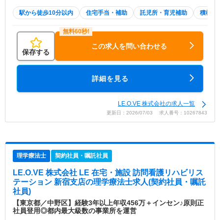
駅から徒歩10分以内
住宅手当・補助
託児所・育児補助
積極採
この求人を問い合わせる
保存する
詳細を見る
LE.O.VE 株式会社の求人一覧
更新日：2026/07/03 求人番号：10267843
理学療法士
契約社員・嘱託社員
LE.O.VE 株式会社 LE 在宅・施設 訪問看護リハビリス
テーション 新宿支店
の理学療法士求人(契約社員・嘱託
社員)
【東京都／中野区】経験3年以上年収456万＋インセン♪原則正
社員登用◎都内最大級数の事業所を運営