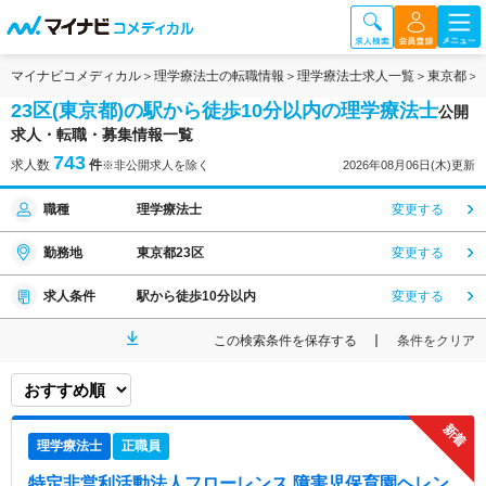
マイナビコメディカル
理学療法士の転職情報
理学療法士求人一覧
東京都
23区(東京都)の駅から徒歩10分以内の理学療法士
公開
求人・転職・募集情報一覧
743
求人数
件
※非公開求人を除く
2026年08月06日(木)更新
職種
理学療法士
変更する
勤務地
東京都23区
変更する
求人条件
駅から徒歩10分以内
変更する
この検索条件を保存する
条件をクリア
理学療法士
正職員
特定非営利活動法人フローレンス 障害児保育園ヘレン