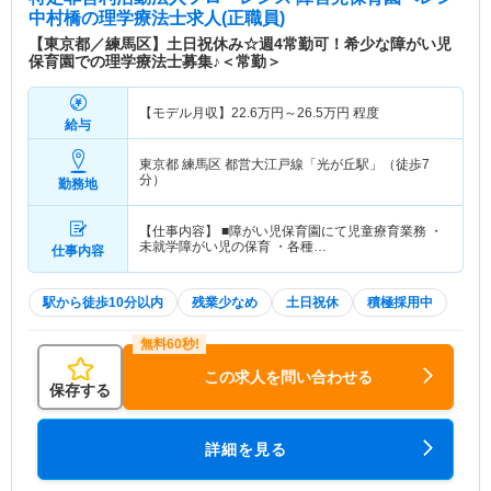
中村橋
の理学療法士求人(正職員)
【東京都／練馬区】土日祝休み☆週4常勤可！希少な障がい児
保育園での理学療法士募集♪＜常勤＞
【モデル月収】
22.6
万円～
26.5
万円
程度
給与
東京都 練馬区
都営大江戸線「光が丘駅」（徒歩7
分）
勤務地
【仕事内容】 ■障がい児保育園にて児童療育業務 ・
未就学障がい児の保育 ・各種…
仕事内容
駅から徒歩10分以内
残業少なめ
土日祝休
積極採用中
この求人を問い合わせる
保存する
詳細を見る