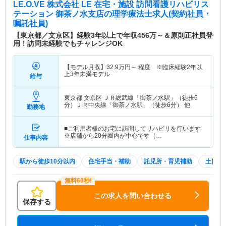
LE.O.VE 株式会社 LE 在宅・施設 訪問看護リハビリス
テーション 御茶ノ水支店
の理学療法士求人(契約社員・
嘱託社員)
【東京都／文京区】経験3年以上で年収456万～＆原則正社員登
用！訪問未経験でもチャレンジOK
【モデル月収】
32.9
万円～
程度 ※臨床経験2年以
上3年未満モデル
給与
東京都 文京区
ＪＲ総武線「御茶ノ水駅」（徒歩6
分）ＪＲ中央線「御茶ノ水駅」（徒歩6分） 他
勤務地
■ご利用者様のお宅に訪問してリハビリを行います
※店舗から20分圏内が中心です（…
仕事内容
駅から徒歩10分以内
住宅手当・補助
託児所・育児補助
土日祝
この求人を問い合わせる
保存する