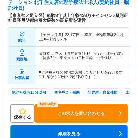
テーション 北千住支店
の理学療法士求人(契約社員・嘱
託社員)
【東京都／足立区】経験3年以上年収456万＋インセン♪原則正
社員登用◎都内最大級数の事業所を運営
【モデル月収】
32.9
万円～
程度 ※臨床経験2年以
上3年未満モデル
給与
東京都 足立区
ＪＲ常磐線(上野－仙台)「北千住駅」
（徒歩7分）東京メトロ日比谷線「北千住駅」（徒
勤務地
歩7分） 他
■ご利用者様のお宅に訪問してリハビリを行います
※店舗から20分圏内が中心です（…
仕事内容
駅から徒歩10分以内
住宅手当・補助
託児所・育児補助
土日祝
この求人を問い合わせる
保存する
詳細を見る