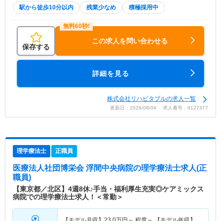
駅から徒歩10分以内
残業少なめ
積極採用中
この求人を問い合わせる
保存する
詳細を見る
株式会社リハビタブルの求人一覧
更新日：2026/08/04 求人番号：9127377
理学療法士
正職員
医療法人社団博栄会 浮間中央病院
の理学療法士求人(正
職員)
【東京都／北区】4週8休♪手当・福利厚生充実◎ケアミックス
病院での理学療法士求人！＜常勤＞
【モデル月収】
23.0
万円～
程度～ 【モデル年収】