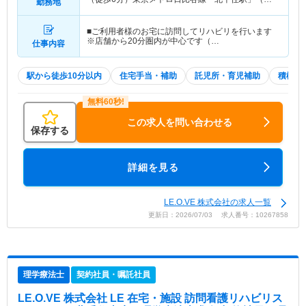
勤務地
歩6分） 他
■ご利用者様のお宅に訪問してリハビリを行います
※店舗から20分圏内が中心です（…
仕事内容
駅から徒歩10分以内
住宅手当・補助
託児所・育児補助
積極採
この求人を問い合わせる
保存する
詳細を見る
LE.O.VE 株式会社の求人一覧
更新日：2026/07/03 求人番号：10267858
理学療法士
契約社員・嘱託社員
LE.O.VE 株式会社 LE 在宅・施設 訪問看護リハビリス