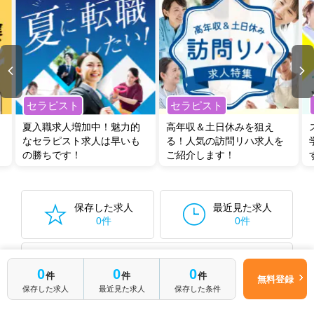
セラピスト
セラピスト
夏入職求人増加中！魅力的
高年収＆土日休みを狙え
なセラピスト求人は早いも
る！人気の訪問リハ求人を
の勝ちです！
ご紹介します！
保存した求人
最近見た求人
0件
0件
保存した検索条件から再検索する
0件
0
0
0
件
件
件
無料登録
保存した求人
最近見た求人
保存した条件