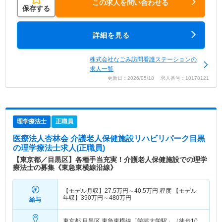
この求人を問い合わせる
保存する
詳細を見る
株式会社なごみ訪問看護ステーションの
求人一覧
更新日：2026/05/18 求人番号：10178121
理学療法士
正職員
医療法人杏林会 介護老人保健施設リハビリパーク目黒
の理学療法士求人(正職員)
【東京都／目黒区】各種手当充実！介護老人保健施設での理学
療法士の募集《東急東横線沿線》
【モデル月収】
27.5
万円～
40.5
万円
程度 【モデル
年収】
390
万円～
480
万円
給与
東京都 目黒区
東急東横線「学芸大学駅」（徒歩10