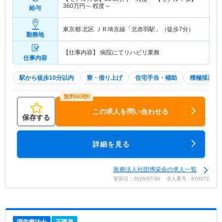
360
万円～
程度～
給与
東京都 北区
ＪＲ埼京線「北赤羽駅」（徒歩7分）
勤務地
【仕事内容】 病院にてリハビリ業務
仕事内容
駅から徒歩10分以内
寮・借り上げ
住宅手当・補助
積極採用中
この求人を問い合わせる
保存する
詳細を見る
医療法人社団博栄会の求人一覧
更新日：2026/07/30 求人番号：670072
理学療法士
正職員