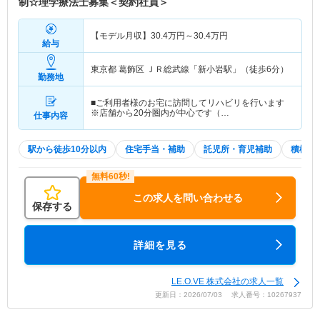
制☆理学療法士募集＜契約社員＞
【モデル月収】
30.4
万円～
30.4
万円
給与
東京都 葛飾区
ＪＲ総武線「新小岩駅」（徒歩6分）
勤務地
■ご利用者様のお宅に訪問してリハビリを行います
※店舗から20分圏内が中心です（…
仕事内容
駅から徒歩10分以内
住宅手当・補助
託児所・育児補助
積極採
この求人を問い合わせる
保存する
詳細を見る
LE.O.VE 株式会社の求人一覧
更新日：2026/07/03 求人番号：10267937