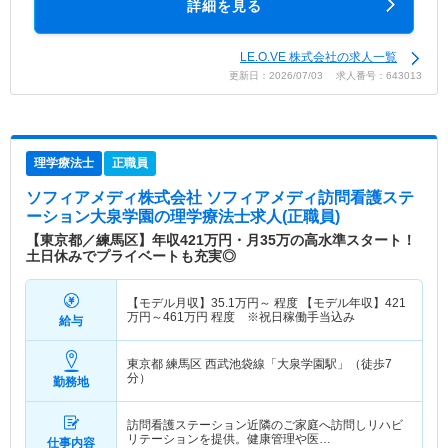
詳細を見る
LE.O.VE 株式会社の求人一覧
更新日：2026/07/03 求人番号：643013
理学療法士
正職員
ソフィアメディ株式会社 ソフィアメディ訪問看護ステ
ーション大泉学園
の理学療法士求人(正職員)
【東京都／練馬区】年収421万円・月35万の高水準スタート！
土日休みでプライベートも充実◎
【モデル月収】
35.1
万円～
程度 【モデル年収】
421
万円～
461
万円
程度 ※祝日稼働手当込み
給与
東京都 練馬区
西武池袋線「大泉学園駅」（徒歩7
分）
勤務地
訪問看護ステーション近隣のご家庭へ訪問しリハビ
リテーションを提供。健康管理や医…
仕事内容