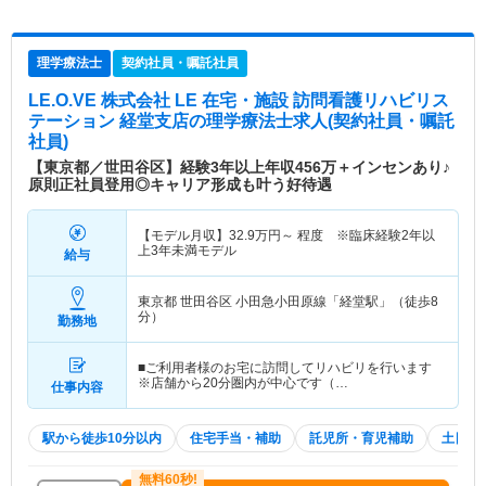
理学療法士
契約社員・嘱託社員
LE.O.VE 株式会社 LE 在宅・施設 訪問看護リハビリス
テーション 経堂支店
の理学療法士求人(契約社員・嘱託
社員)
【東京都／世田谷区】経験3年以上年収456万＋インセンあり♪
原則正社員登用◎キャリア形成も叶う好待遇
【モデル月収】
32.9
万円～
程度 ※臨床経験2年以
上3年未満モデル
給与
東京都 世田谷区
小田急小田原線「経堂駅」（徒歩8
分）
勤務地
■ご利用者様のお宅に訪問してリハビリを行います
※店舗から20分圏内が中心です（…
仕事内容
駅から徒歩10分以内
住宅手当・補助
託児所・育児補助
土日祝