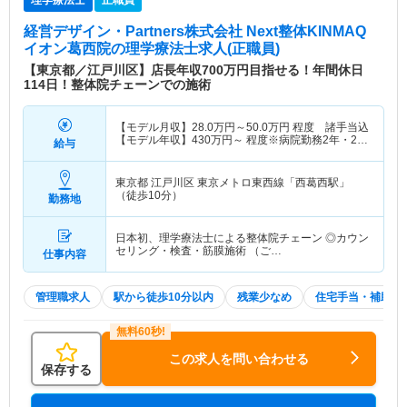
経営デザイン・Partners株式会社 Next整体KINMAQ
イオン葛西院
の理学療法士求人(正職員)
【東京都／江戸川区】店長年収700万円目指せる！年間休日
114日！整体院チェーンでの施術
【モデル月収】
28.0
万円～
50.0
万円
程度 諸手当込
【モデル年収】
430
万円～
程度※病院勤務2年・24
給与
歳モデル
東京都 江戸川区
東京メトロ東西線「西葛西駅」
（徒歩10分）
勤務地
日本初、理学療法士による整体院チェーン ◎カウン
セリング・検査・筋膜施術 （ご…
仕事内容
管理職求人
駅から徒歩10分以内
残業少なめ
住宅手当・補助
この求人を問い合わせる
保存する