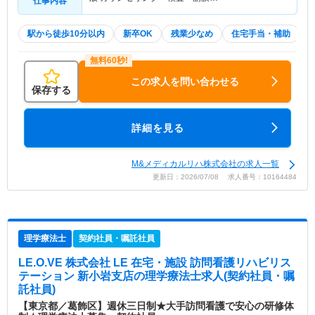
仕事内容
駅から徒歩10分以内
新卒OK
残業少なめ
住宅手当・補助
この求人を問い合わせる
保存する
詳細を見る
M&メディカルリハ株式会社の求人一覧
更新日：2026/07/08 求人番号：10164484
理学療法士
契約社員・嘱託社員
LE.O.VE 株式会社 LE 在宅・施設 訪問看護リハビリス
テーション 新小岩支店
の理学療法士求人(契約社員・嘱
託社員)
【東京都／葛飾区】週休三日制★大手訪問看護で安心の研修体