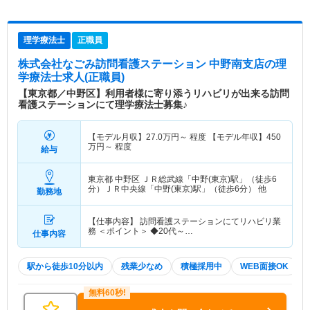
理学療法士
正職員
株式会社なごみ訪問看護ステーション 中野南支店
の理
学療法士求人(正職員)
【東京都／中野区】利用者様に寄り添うリハビリが出来る訪問
看護ステーションにて理学療法士募集♪
【モデル月収】
27.0
万円～
程度 【モデル年収】
450
万円～
程度
給与
東京都 中野区
ＪＲ総武線「中野(東京)駅」（徒歩6
分）ＪＲ中央線「中野(東京)駅」（徒歩6分） 他
勤務地
【仕事内容】 訪問看護ステーションにてリハビリ業
務 ＜ポイント＞ ◆20代～…
仕事内容
駅から徒歩10分以内
残業少なめ
積極採用中
WEB面接OK