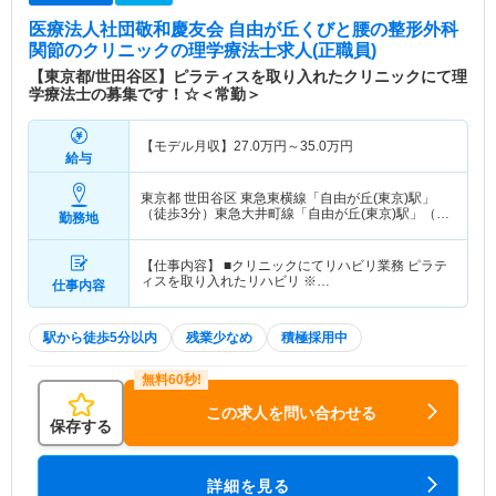
医療法人社団敬和慶友会 自由が丘くびと腰の整形外科
関節のクリニック
の理学療法士求人(正職員)
【東京都/世田谷区】ピラティスを取り入れたクリニックにて理
学療法士の募集です！☆＜常勤＞
【モデル月収】
27.0
万円～
35.0
万円
給与
東京都 世田谷区
東急東横線「自由が丘(東京)駅」
（徒歩3分）東急大井町線「自由が丘(東京)駅」（徒
勤務地
歩3分） 他
【仕事内容】 ■クリニックにてリハビリ業務 ピラテ
ィスを取り入れたリハビリ ※…
仕事内容
駅から徒歩5分以内
残業少なめ
積極採用中
この求人を問い合わせる
保存する
詳細を見る