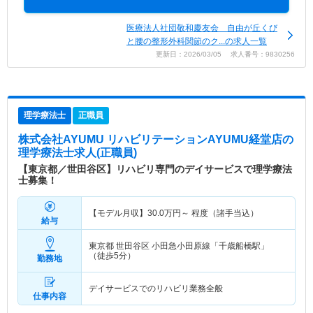
医療法人社団敬和慶友会 自由が丘くび
と腰の整形外科関節のク...の求人一覧
更新日：2026/03/05 求人番号：9830256
理学療法士
正職員
株式会社AYUMU リハビリテーションAYUMU経堂店
の
理学療法士求人(正職員)
【東京都／世田谷区】リハビリ専門のデイサービスで理学療法
士募集！
【モデル月収】
30.0
万円～
程度（諸手当込）
給与
東京都 世田谷区
小田急小田原線「千歳船橋駅」
（徒歩5分）
勤務地
デイサービスでのリハビリ業務全般
仕事内容