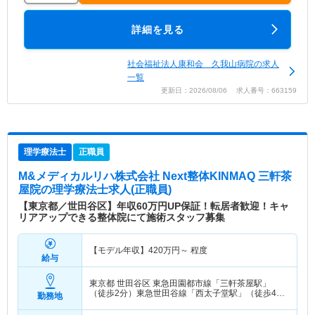
詳細を見る
社会福祉法人康和会 久我山病院の求人
一覧
更新日：2026/08/06 求人番号：663159
理学療法士
正職員
M&メディカルリハ株式会社 Next整体KINMAQ 三軒茶
屋院
の理学療法士求人(正職員)
【東京都／世田谷区】年収60万円UP保証！転居者歓迎！キャ
リアアップできる整体院にて施術スタッフ募集
【モデル年収】
420
万円～
程度
給与
東京都 世田谷区
東急田園都市線「三軒茶屋駅」
（徒歩2分）東急世田谷線「西太子堂駅」（徒歩4
勤務地
分） 他