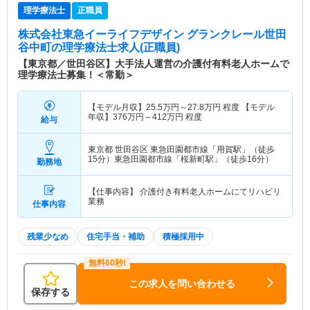
理学療法士
正職員
株式会社東急イーライフデザイン グランクレール世田
谷中町
の理学療法士求人(正職員)
【東京都／世田谷区】大手法人運営の介護付有料老人ホームで
理学療法士募集！＜常勤＞
【モデル月収】
25.5
万円～
27.8
万円
程度 【モデル
年収】
376
万円～
412
万円
程度
給与
東京都 世田谷区
東急田園都市線「用賀駅」（徒歩
15分）東急田園都市線「桜新町駅」（徒歩16分）
勤務地
【仕事内容】 介護付き有料老人ホームにてリハビリ
業務
仕事内容
残業少なめ
住宅手当・補助
積極採用中
この求人を問い合わせる
保存する