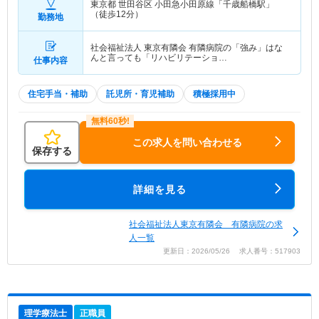
東京都 世田谷区
小田急小田原線「千歳船橋駅」
（徒歩12分）
勤務地
社会福祉法人 東京有隣会 有隣病院の「強み」はな
んと言っても「リハビリテーショ…
仕事内容
住宅手当・補助
託児所・育児補助
積極採用中
この求人を問い合わせる
保存する
詳細を見る
社会福祉法人東京有隣会 有隣病院の求
人一覧
更新日：2026/05/26 求人番号：517903
理学療法士
正職員