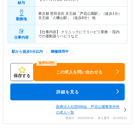
給与
東京都 世田谷区
京王線「芦花公園駅」（徒歩1分）
京王線「八幡山駅」（徒歩8分） 他
勤務地
【仕事内容】 クリニックにてリハビリ業務 ・院内
での運動器リハビリなど
仕事内容
駅から徒歩5分以内
積極採用中
この求人を問い合わせる
保存する
詳細を見る
医療法人社団NM会 芦花公園整形外科
の求人一覧
更新日：2026/05/26 求人番号：10185221