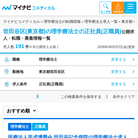
マイナビコメディカル
理学療法士の転職情報
理学療法士求人一覧
東京都
世田谷区(東京都)の理学療法士の正社員(正職員)
公開求
人・転職・募集情報一覧
191
求人数
件
※非公開求人を除く
2026年08月07日(金)更新
職種
理学療法士
変更する
勤務地
東京都世田谷区
変更する
求人条件
正社員(正職員)
変更する
この検索条件を保存する
条件をクリア
理学療法士
正職員
医療法人平成博愛会 世田谷記念病院
の理学療法士求人