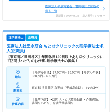
医療法人平成博愛会 世田谷記念病院の
求人一覧
更新日：2026/06/25 求人番号：9736874
理学療法士
正職員
医療法人社団永研会 ちとせクリニック
の理学療法士求
人(正職員)
【東京都／世田谷区】年間休日120日以上あり◎クリニックに
て訪問リハビリのお仕事♪理学療法士の募集！
【モデル月収】
27.0
万円～
35.0
万円
【モデル年収】
380
万円～
490
万円
給与
東京都 世田谷区
京王線「千歳烏山駅」（徒歩3分）
勤務地
【仕事内容】 ■訪問リハビリ業務全般 ・介護保険、
訪問リハビリ、介護予防訪問リ…
仕事内容