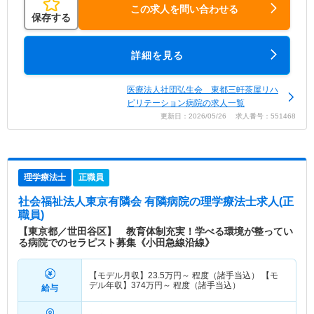
この求人を問い合わせる
保存する
詳細を見る
医療法人社団弘生会 東都三軒茶屋リハ
ビリテーション病院の求人一覧
更新日：2026/05/26 求人番号：551468
理学療法士
正職員
社会福祉法人東京有隣会 有隣病院
の理学療法士求人(正
職員)
【東京都／世田谷区】 教育体制充実！学べる環境が整ってい
る病院でのセラピスト募集《小田急線沿線》
【モデル月収】
23.5
万円～
程度（諸手当込） 【モ
デル年収】
374
万円～
程度（諸手当込）
給与