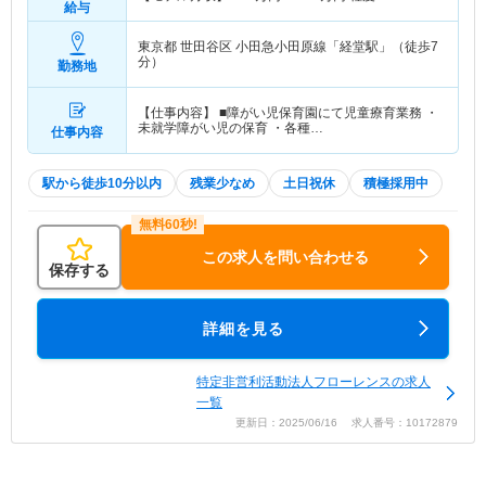
給与
東京都 世田谷区
小田急小田原線「経堂駅」（徒歩7
分）
勤務地
【仕事内容】 ■障がい児保育園にて児童療育業務 ・
未就学障がい児の保育 ・各種…
仕事内容
駅から徒歩10分以内
残業少なめ
土日祝休
積極採用中
この求人を問い合わせる
保存する
詳細を見る
特定非営利活動法人フローレンスの求人
一覧
更新日：2025/06/16 求人番号：10172879