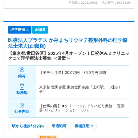
更新日：2025/10/01 求人番号：9007816
理学療法士
正職員
医療法人プラテス かみまちリウマチ整形外科
の理学療
法士求人(正職員)
【東京都/世田谷区】2025年4月オープン！日祝休み☆クリニッ
クにて理学療法士募集♪＜常勤＞
【モデル月収】
30.0
万円～
36.0
万円
程度
給与
東京都 世田谷区
東急世田谷線「上町駅」（徒歩1
分）
勤務地
【仕事内容】 ■クリニックにてリハビリ業務 ・運動
器リハビリテーション ・リハ…
仕事内容
駅から徒歩5分以内
車通勤可
積極採用中