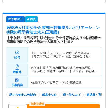
理学療法士
正職員
医療法人社団弘生会 東都三軒茶屋リハビリテーション
病院
の理学療法士求人(正職員)
【東京都／世田谷区】駅近徒歩8分☆保育施設あり♪地域密着の
都市型病院での理学療法士の募集＜正社員＞
【モデル月収】
25.0
万円～
程度（諸手当込み）
【モデル年収】
350
万円～
程度（諸手当込み）
給与
東京都 世田谷区
東急田園都市線「三軒茶屋駅」
（徒歩8分）東急世田谷線「三軒茶屋駅」（徒歩8
勤務地
分）
■病院でのリハビリテーション業務全般
仕事内容
駅から徒歩10分以内
残業少なめ
寮・借り上げ
託児所・育児補