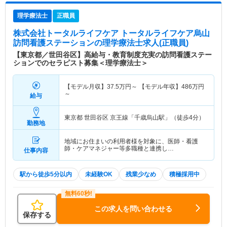
理学療法士
正職員
株式会社トータルライフケア トータルライフケア烏山
訪問看護ステーション
の理学療法士求人(正職員)
【東京都／世田谷区】高給与・教育制度充実の訪問看護ステー
ションでのセラピスト募集＜理学療法士＞
【モデル月収】
37.5
万円～
【モデル年収】
486
万円
～
給与
東京都 世田谷区
京王線「千歳烏山駅」（徒歩4分）
勤務地
地域にお住まいの利用者様を対象に、医師・看護
師・ケアマネジャー等多職種と連携し…
仕事内容
駅から徒歩5分以内
未経験OK
残業少なめ
積極採用中
この求人を問い合わせる
保存する