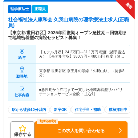
理学療法士
正職員
社会福祉法人康和会 久我山病院
の理学療法士求人(正職
員)
【東京都/世田谷区】2025年回復期オープン急性期～回復期ま
で地域密着型の病院セラピスト募集！
【モデル月収】
24.2
万円～
31.1
万円
程度（諸手当込
み） 【モデル年収】
380
万円～
480
万円
程度（諸手
給与
当込み）
東京都 世田谷区
京王井の頭線「久我山駅」（徒歩8
分）
勤務地
■急性期から在宅まで一貫した地域密着型リハビリ
テーションサービス全般 ・主な対…
仕事内容
駅から徒歩10分以内
新卒OK
住宅手当・補助
積極採用中
この求人を問い合わせる
保存する