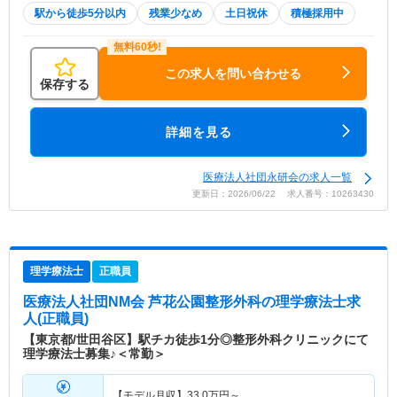
駅から徒歩5分以内
残業少なめ
土日祝休
積極採用中
この求人を問い合わせる
保存する
詳細を見る
医療法人社団永研会の求人一覧
更新日：2026/06/22 求人番号：10263430
理学療法士
正職員
医療法人社団NM会 芦花公園整形外科
の理学療法士求
人(正職員)
【東京都/世田谷区】駅チカ徒歩1分◎整形外科クリニックにて
理学療法士募集♪＜常勤＞
【モデル月収】
33.0
万円～