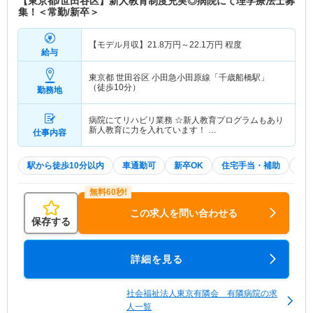
【東京都/世田谷区】新人教育制度充実◎病院にて理学療法士募
集！＜常勤/新卒＞
【モデル月収】
21.8
万円～
22.1
万円
程度
給与
東京都 世田谷区
小田急小田原線「千歳船橋駅」
（徒歩10分）
勤務地
病院にてリハビリ業務 ☆新人教育プログラムもあり
新人教育に力を入れています！ …
仕事内容
駅から徒歩10分以内
車通勤可
新卒OK
住宅手当・補助
積
この求人を問い合わせる
保存する
詳細を見る
社会福祉法人東京有隣会 有隣病院の求
人一覧