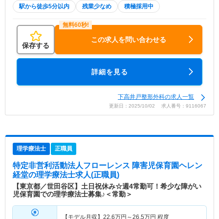
駅から徒歩5分以内
残業少なめ
積極採用中
この求人を問い合わせる
保存する
詳細を見る
下高井戸整形外科の求人一覧
更新日：2025/10/02 求人番号：9116067
理学療法士
正職員
特定非営利活動法人フローレンス 障害児保育園ヘレン
経堂
の理学療法士求人(正職員)
【東京都／世田谷区】土日祝休み☆週4常勤可！希少な障がい
児保育園での理学療法士募集♪＜常勤＞
【モデル月収】
22.6
万円～
26.5
万円
程度