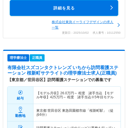
詳細を見る
株式会社東急イーライフデザインの求人
一覧
更新日：2025/10/02 求人番号：10112550
理学療法士
正職員
有限会社スズコンタクトレンズ いちから訪問看護ステ
ーション 桜新町サテライト
の理学療法士求人(正職員)
【東京都／世田谷区】訪問看護ステーションでの募集です
【モデル月収】
26.0
万円～
程度 諸手当込 【モデ
ル年収】
425
万円～
程度 諸手当込※5年目モデル
給与
東京都 世田谷区
東急田園都市線「桜新町駅」（徒
歩6分）
勤務地