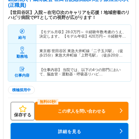
(正職員)
【世田谷区】入院～在宅◎次のキャリアを応援！地域密着のリ
ハビリ病院でPTとしての視野が広がります！
【モデル月収】
28.0
万円～
※経験年数考慮のうえ、
決定します。 【モデル年収】
420
万円～
※経験年数
給与
考慮のうえ、決定します。
東京都 世田谷区
東急大井町線「二子玉川駅」（徒
歩15分）東急大井町線「上野毛駅」（徒歩20分）
勤務地
他
【仕事内容】 当院では、以下の4つの部門におい
て、脳血管・運動器・呼吸器リハビ…
仕事内容
積極採用中
この求人を問い合わせる
保存する
詳細を見る