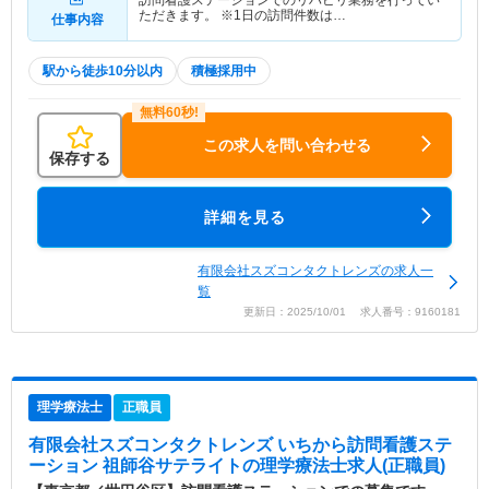
訪問看護ステーションでのリハビリ業務を行ってい
ただきます。 ※1日の訪問件数は…
仕事内容
駅から徒歩10分以内
積極採用中
この求人を問い合わせる
保存する
詳細を見る
有限会社スズコンタクトレンズの求人一
覧
更新日：2025/10/01 求人番号：9160181
理学療法士
正職員
有限会社スズコンタクトレンズ いちから訪問看護ステ
ーション 祖師谷サテライト
の理学療法士求人(正職員)