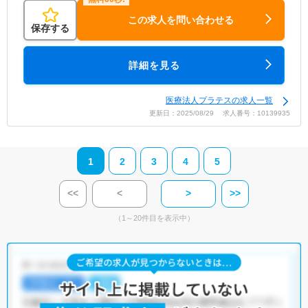
この求人を問い合わせる
保存する
詳細を見る
医療法人プラテスの求人一覧
更新日：2025/08/29 求人番号：10139935
1
2
3
4
5
<<
<
>
>>
（1～20件目を表示中）