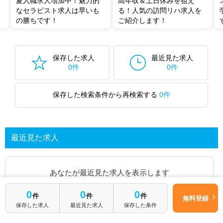
夏入職求人増加中！魅力的
高年収＆土日休みを狙え
なセラピスト求人は早いも
る！人気の訪問リハ求人を
の勝ちです！
ご紹介します！
保存した求人
最近見た求人
0件
0件
保存した検索条件から再検索する
0件
最近見た求人
あなたが最近見た求人を表示します
0
0
0
件
件
件
求人を探してみる
無料登録
保存した求人
最近見た求人
保存した条件