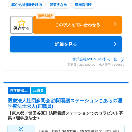
駅から徒歩5分以内
残業少なめ
積極採用中
この求人を問い合わせる
保存する
詳細を見る
株式会社AYUMUの求人一覧
更新日：2026/02/20 求人番号：700630
理学療法士
正職員
医療法人社団多聞会 訪問看護ステーションこあら
の理
学療法士求人(正職員)
【東京都／世田谷区】訪問看護ステーションでのセラピスト募
集＜理学療法士＞
【モデル月収】
26.5
万円～
35.5
万円
程度 諸手当込