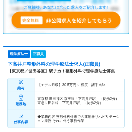
理学療法士
正職員
下高井戸整形外科
の理学療法士求人(正職員)
【東京都／世田谷区】駅チカ！整形外科で理学療法士募集
【モデル月収】
30.5
万円～
程度 諸手当込
給与
東京都 世田谷区
京王線「下高井戸駅」（徒歩2分）
東急世田谷線「下高井戸駅」（徒歩2分）
勤務地
◆業務内容 整形外科外来での運動器リハビリテーシ
ョン業務 それに伴う事務作業 …
仕事内容