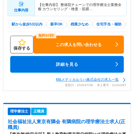
【仕事内容】 整体院チェーンでの理学療法士業務全
般 カウンセリング・検査・筋膜…
仕事内容
駅から徒歩5分以内
新卒OK
残業少なめ
住宅手当・補助
積
この求人を問い合わせる
保存する
詳細を見る
M&メディカルリハ株式会社の求人一覧
更新日：2026/07/08 求人番号：10164487
理学療法士
正職員
社会福祉法人東京有隣会 有隣病院
の理学療法士求人(正
職員)