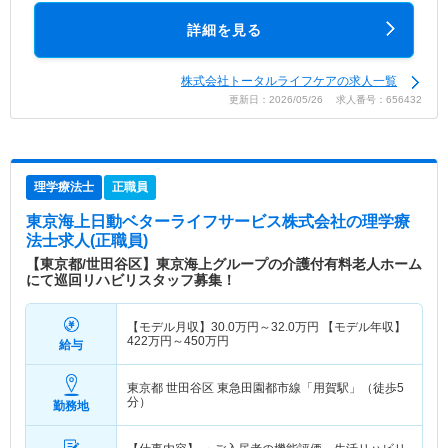
詳細を見る
株式会社トータルライフケアの求人一覧
更新日：2026/05/26 求人番号：656432
理学療法士
正職員
東京海上日動ベターライフサービス株式会社
の理学療
法士求人(正職員)
【東京都/世田谷区】東京海上グループの介護付有料老人ホーム
にて巡回リハビリスタッフ募集！
【モデル月収】
30.0
万円～
32.0
万円
【モデル年収】
422
万円～
450
万円
給与
東京都 世田谷区
東急田園都市線「用賀駅」（徒歩5
分）
勤務地