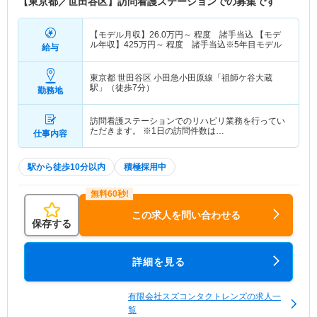
【東京都／世田谷区】訪問看護ステーションでの募集です
【モデル月収】
26.0
万円～
程度 諸手当込 【モデ
ル年収】
425
万円～
程度 諸手当込※5年目モデル
給与
東京都 世田谷区
小田急小田原線「祖師ケ谷大蔵
駅」（徒歩7分）
勤務地
訪問看護ステーションでのリハビリ業務を行ってい
ただきます。 ※1日の訪問件数は…
仕事内容
駅から徒歩10分以内
積極採用中
この求人を問い合わせる
保存する
詳細を見る
有限会社スズコンタクトレンズの求人一
覧