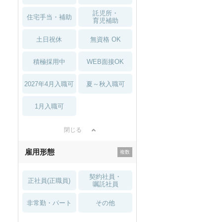
託児所・
住宅手当・補助
育児補助
土日祝休
無資格 OK
積極採用中
WEB面接OK
2027年4月入職可
夏～秋入職可
1月入職可
閉じる
雇用形態
契約社員・
正社員(正職員)
嘱託社員
非常勤・パート
その他