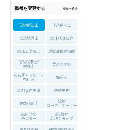
職種を変更する
※単一選択
理学療法士
作業療法士
言語聴覚士
臨床検査技師
臨床工学技士
診療放射線技師
管理栄養士/
柔道整復師
栄養士
あん摩マッサージ
鍼灸師
指圧師
調剤薬局事務
医療事務
治験
視能訓練士
コーディネーター
臨床開発
調理師/
モニター
調理スタッフ
児童指導員
機能訓練指導員