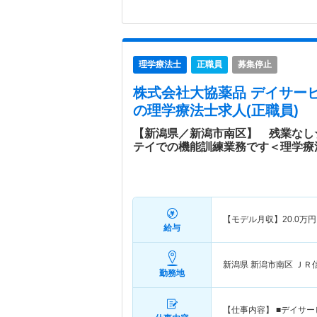
理学療法士
正職員
募集停止
株式会社大協薬品 デイサー
の理学療法士求人(正職員)
【新潟県／新潟市南区】 残業なし
テイでの機能訓練業務です＜理学療
【モデル月収】
20.0
万円
給与
新潟県 新潟市南区
ＪＲ
勤務地
【仕事内容】 ■デイサ