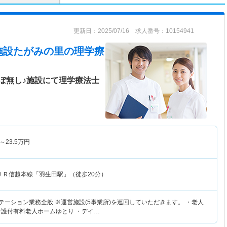
更新日：2025/07/16 求人番号：10154941
施設たがみの里
の理学療
ぼ無し♪施設にて理学療法士
～
23.5
万円
ＪＲ信越本線「羽生田駅」（徒歩20分）
テーション業務全般 ※運営施設(5事業所)を巡回していただきます。 ・老人
介護付有料老人ホームゆとり ・デイ…