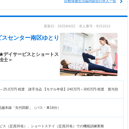
白根保健生活協同組合の求人一覧
更新日：2025/04/22 求人番号：9151013
ビスセンター南区ゆとり
★デイサービスとショートス
法士＞
～
25.0
万円
程度 諸手当込 【モデル年収】
240
万円～
300
万円
程度 賞与別
信越本線「矢代田駅」（バス・車18分）
ービス（定員30名）、ショートステイ（定員20名）での機能訓練業務