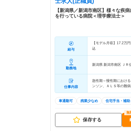
士求人(正職員)
【新潟県／新潟市南区】様々な疾病
を行っている病院＜理学療法士＞
【モデル月収】
17.2
万円
込
給与
新潟県 新潟市南区
ＪＲ
勤務地
急性期～慢性期における
ンソン、ＡＬＳ等の難病
仕事内容
車通勤可
残業少なめ
住宅手当・補助
保存する