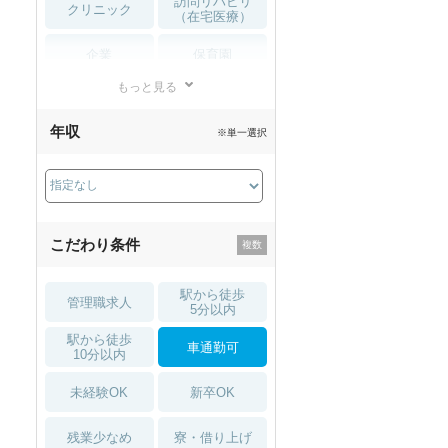
訪問リハビリ
クリニック
（在宅医療）
企業
保育園
もっと見る
小児リハビリ
整骨院
年収
※単一選択
接骨院
訪問マッサージ
薬局・
その他
ドラッグストア
こだわり条件
駅から徒歩
管理職求人
5分以内
駅から徒歩
車通勤可
10分以内
未経験OK
新卒OK
残業少なめ
寮・借り上げ