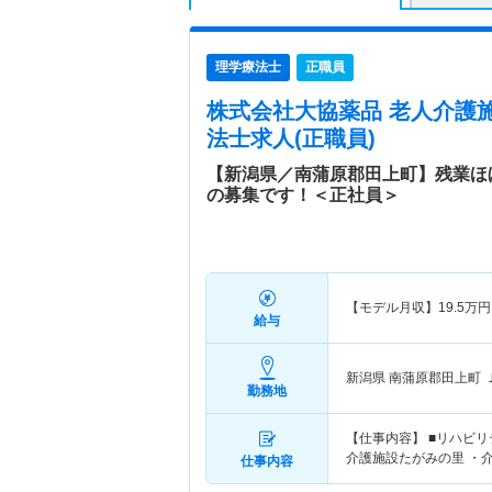
理学療法士
正職員
株式会社大協薬品 老人介護
法士求人(正職員)
【新潟県／南蒲原郡田上町】残業ほ
の募集です！＜正社員＞
【モデル月収】
19.5
万円
給与
新潟県 南蒲原郡田上町
勤務地
【仕事内容】 ■リハビリ
介護施設たがみの里 ・
仕事内容