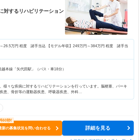
に対するリハビリテーション
～
26.5
万円
程度 諸手当込 【モデル年収】
249
万円～
384
万円
程度 諸手当
信越本線「矢代田駅」（バス・車18分）
、様々な疾病に対するリハビリテーションを行っています。脳梗塞、パーキ
疾患、骨折等の運動器疾患、呼吸器疾患、外科…
詳細を見る
最新の募集状況を問い合わせる