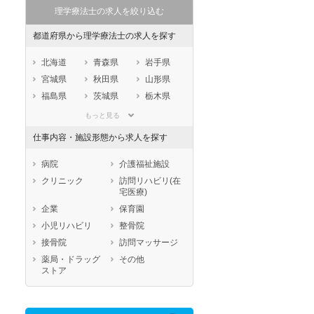
理学療法士の求人を絞り込む
都道府県から理学療法士の求人を探す
北海道
青森県
岩手県
宮城県
秋田県
山形県
福島県
茨城県
栃木県
群馬県
埼玉県
千葉県
もっと見る
東京都
神奈川県
新潟県
仕事内容・施設形態から求人を探す
山梨県
長野県
富山県
石川県
福井県
岐阜県
病院
介護福祉施設
静岡県
愛知県
三重県
クリニック
訪問リハビリ(在
宅医療)
滋賀県
京都府
大阪府
企業
保育園
兵庫県
奈良県
和歌山県
小児リハビリ
整骨院
鳥取県
島根県
岡山県
接骨院
訪問マッサージ
広島県
山口県
徳島県
薬局・ドラッグ
その他
香川県
愛媛県
高知県
ストア
福岡県
佐賀県
長崎県
熊本県
大分県
宮崎県