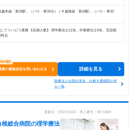
信越本線「新潟駅」（バス・車30分）ＪＲ越後線「新潟駅」（バス・車30
院にてリハビリ業務 【在籍人数】 理学療法士12名、作業療法士9名、言語聴
日時点
詳細を見る
最新の募集状況を問い合わせる
医療法人社団白美会 白根大通病院の求
人一覧
更新日：2025/10/14 求人番号：9071869
白根総合病院
の理学療法