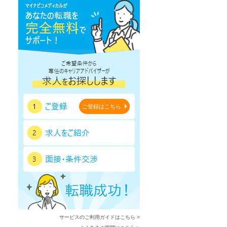
鹿児島県
沖縄県
ご登録はこちら
セラピスト
セラピスト
ートダ
世の中の需要の高まりととも
ワークライフバランス重視派
スト向け
に増加傾向の「介護施設」求
の方へ！なぜ120日が基準？
人をご紹介！
数え方も解説
サービスのご利用ガイドはこちら >