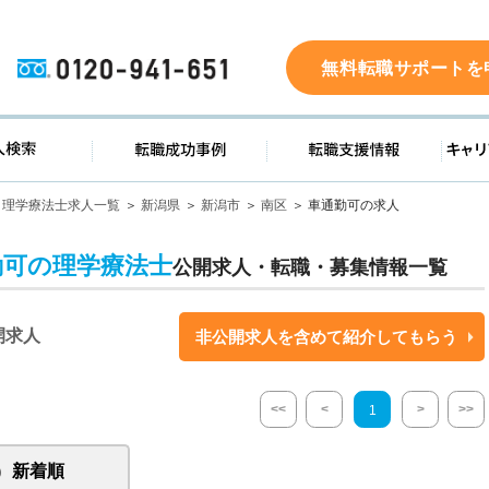
0120-941-651
無料転職サポートを
ド
求人検索
転職成功事例
転職支
理学療法士求人一覧
新潟県
新潟市
南区
車通勤可の求人
勤可の理学療法士
公開求人・転職・募集情報一覧
開求人
非公開求人を含めて紹介してもらう
<<
<
>
>>
1
新着順