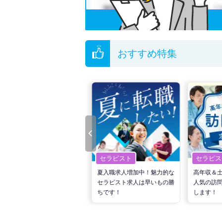
おすすめ特集
セラピスト
セラピスト
セラピス
転職で高収入を狙う！計画的
夏入職求人増加中！魅力的な
高年収＆
な活動でPTの好条件求人を
セラピスト求人は早いもの勝
人気の訪
見つけるには？
ちです！
します！