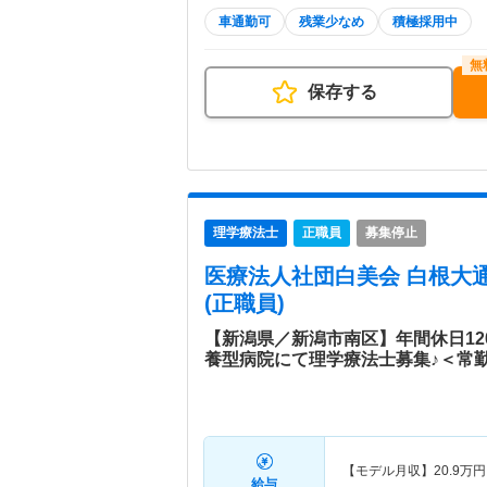
車通勤可
残業少なめ
積極採用中
保存する
理学療法士
正職員
募集停止
医療法人社団白美会 白根大
(正職員)
【新潟県／新潟市南区】年間休日1
養型病院にて理学療法士募集♪＜常
【モデル月収】
20.9
万円
給与