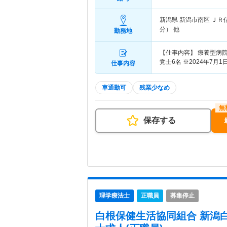
新潟県 新潟市南区
ＪＲ
分） 他
勤務地
【仕事内容】 療養型病
覚士6名 ※2024年7月1
仕事内容
車通勤可
残業少なめ
保存する
理学療法士
正職員
募集停止
白根保健生活協同組合 新潟