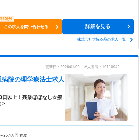
詳細を見る
この求人を問い合わせる
株式会社大協薬品の求人一覧
更新日：2026/01/09 求人番号：10110942
通病院
の理学療法士求人
20日以上！残業ほぼなし☆療
勤＞
～
26.4
万円
程度